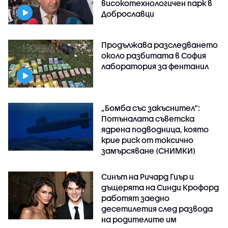
високотехнологичен парк в
Доброславци
Продължава разследването
около разбитата в София
лаборатория за фентанил
„Бомба със закъснител“:
Потъналата съветска
ядрена подводница, която
крие риск от токсично
замърсяване (СНИМКИ)
Синът на Ричард Гиър и
дъщерята на Синди Крофорд
работят заедно
десетилетия след развода
на родителите им