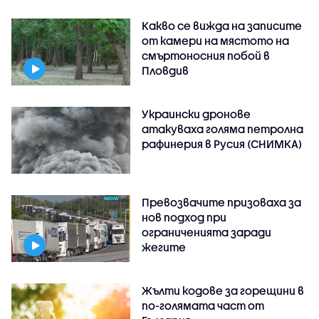
Какво се вижда на записите
от камери на мястото на
смъртоносния побой в
Пловдив
Украински дронове
атакуваха голяма петролна
рафинерия в Русия (СНИМКА)
Превозвачите призоваха за
нов подход при
ограниченията заради
жегите
Жълти кодове за горещини в
по-голямата част от