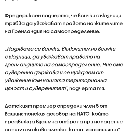
Фредериксен подчерта, че всички съюзници
трябва да уважават правото на жителите
на Гренландия на самоопределение.
„Надяваме се всички, включително всички
съюзници, да уважават правото на
гренландците на самоопределение. Ние сме
суверенна държава и се нуждаем от
уважение към нашата териториална
цялост и суверенитет
“, подчерта тя.
Датският премиер определи член 5 от
Вашингтонския договор на НАТО, който
предвижда взаимна отбрана при нападение
срещу държава членка, като „гаранцията“