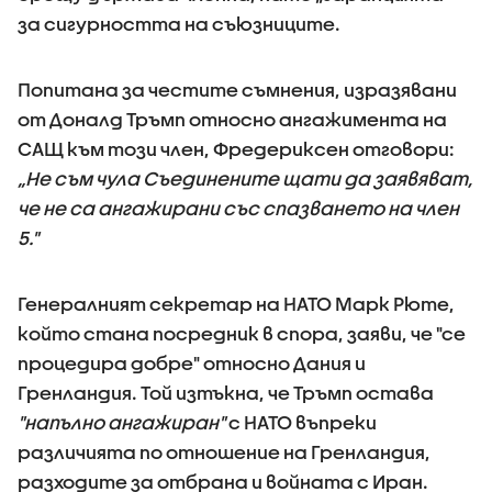
за сигурността на съюзниците.
Попитана за честите съмнения, изразявани
от Доналд Тръмп относно ангажимента на
САЩ към този член, Фредериксен отговори:
„Не съм чула Съединените щати да заявяват,
че не са ангажирани със спазването на член
5."
Генералният секретар на НАТО Марк Рюте,
който стана посредник в спора, заяви, че "се
процедира добре" относно Дания и
Гренландия. Той изтъкна, че Тръмп остава
"напълно ангажиран"
с НАТО въпреки
различията по отношение на Гренландия,
разходите за отбрана и войната с Иран.