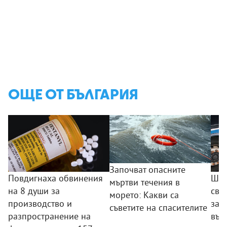
ОЩЕ ОТ БЪЛГАРИЯ
Започват опасните
Повдигнаха обвинения
Шоф
мъртви течения в
на 8 души за
сва
морето: Какви са
производство и
зар
съветите на спасителите
разпространение на
вър