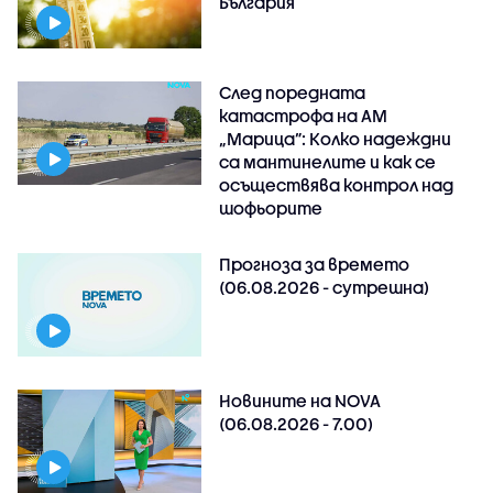
България
След поредната
катастрофа на АМ
„Марица”: Колко надеждни
са мантинелите и как се
осъществява контрол над
шофьорите
Прогноза за времето
(06.08.2026 - сутрешна)
Новините на NOVA
(06.08.2026 - 7.00)