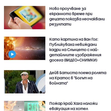
Ново проучване за
екранното време при
децата показва неочаквани
резултати
Като картина на Ван Гог:
Публикуваха невиждани
кадри на Слънцето с най-
детайлните изображения
досега (ВИДЕО+СНИМКИ)
Дейв Батиста поема ролята
на Кратос в "Богът на
войната"
Пожар край Хага наложи
евакуация на хотел