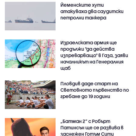
Йеменските хути
атакуваха два саудитски
петролни танкера
Израелската армия ще
продължи "да действа
изпреварващо" в Газа, заяви
началникът на Генералния
щаб
Пловдив даде старт на
Световното първенство по
гребане до 19 години
„Батман 2“ с Робърт
Патинсън ще се развива в
заснежен Готъм Сити