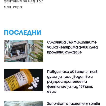
фентанил за над 157
млн. евро
ПОСЛЕДНИ
Свлачища във Филипините
убиха четирима души след
проливни дъждове
Повдигнаха обвинения на 8
души за производство и
разпространение на
фентанил за над 157 млн.
евро
Започват опасните мъртви