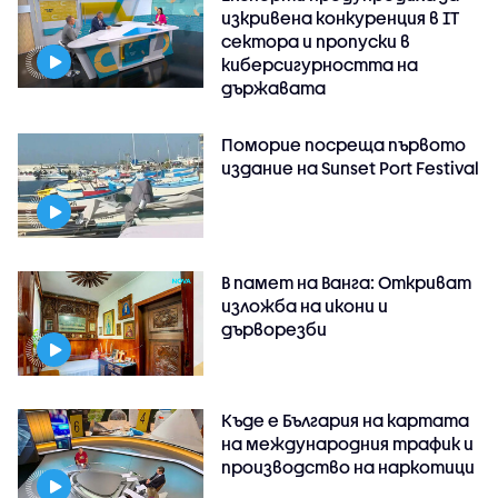
изкривена конкуренция в IT
сектора и пропуски в
киберсигурността на
държавата
Поморие посреща първото
издание на Sunset Port Festival
В памет на Ванга: Откриват
изложба на икони и
дърворезби
Къде е България на картата
на международния трафик и
производство на наркотици