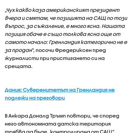
„Чух какво каза американският президент
вчера и смятам, че позицията на САЩ по този
въпрос, за съжаление, е много ясна. Нашата
позиция обаче е също толкова ясна още от
самото начало: Гренландия категорично не е
за продан
“, посочи Фредериксен пред
журналисти при пристигането си на
срещата.
Дания: Суверенитетът на Гренландия не
подлежи на преговори
В Анкара Доналд Тръмп повтори, че според
него автономната датска територия
трябва да бъде „контролирана от САЩ“,