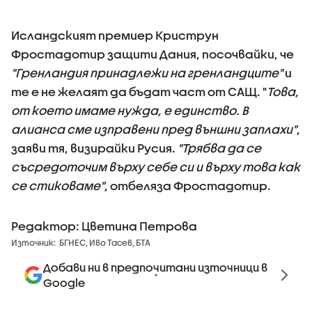
Исландският премиер Криструн
Фростадотир защити Дания, посочвайки, че
"Гренландия принадлежи на гренландците"
и
те
е не желаят да бъдат част от САЩ. "
Това,
от което имаме нужда, е единство. В
алианса сме изправени пред външни заплахи"
,
заяви тя, визирайки Русия.
"Трябва да се
съсредоточим върху себе си и върху това как
се стиковаме"
, отбеляза Фростадотир.
Редактор: Цветина Петрова
Източник:
БГНЕС, Иво Тасев, БТА
Добави ни в предпочитани източници в
Google