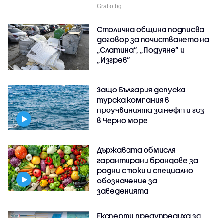
Grabo.bg
Столична община подписва
договор за почистването на
„Слатина”, „Подуяне” и
„Изгрев”
Защо България допуска
турска компания в
проучванията за нефт и газ
в Черно море
Държавата обмисля
гарантирани брандове за
родни стоки и специално
обозначение за
заведенията
Експерти предупредиха за