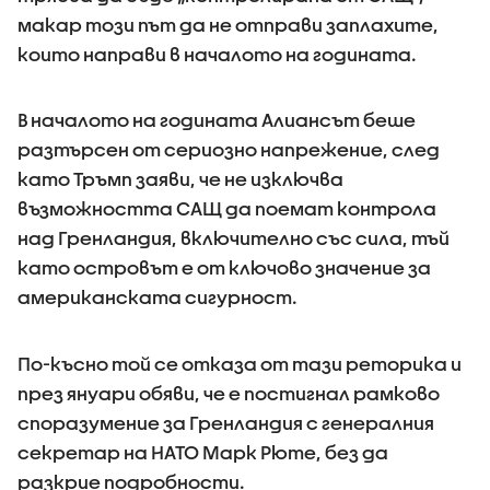
макар този път да не отправи заплахите,
които направи в началото на годината.
В началото на годината Алиансът беше
разтърсен от сериозно напрежение, след
като Тръмп заяви, че не изключва
възможността САЩ да поемат контрола
над Гренландия, включително със сила, тъй
като островът е от ключово значение за
американската сигурност.
По-късно той се отказа от тази реторика и
през януари обяви, че е постигнал рамково
споразумение за Гренландия с генералния
секретар на НАТО Марк Рюте, без да
разкрие подробности.