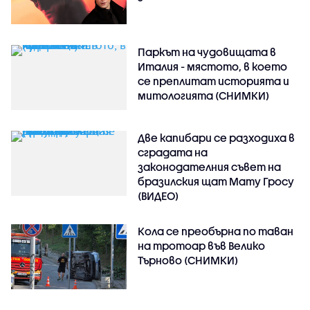
Паркът на чудовищата в
Италия - мястото, в което
се преплитат историята и
митологията (СНИМКИ)
Две капибари се разходиха в
сградата на
законодателния съвет на
бразилския щат Мату Гросу
(ВИДЕО)
Кола се преобърна по таван
на тротоар във Велико
Търново (СНИМКИ)