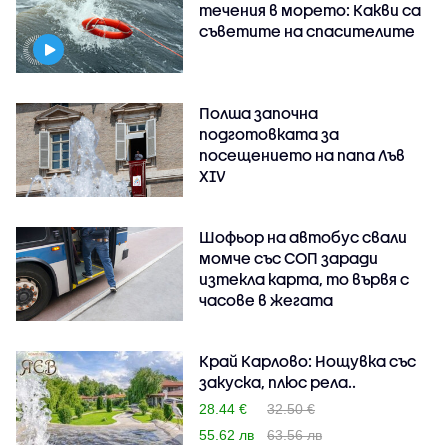
течения в морето: Какви са
съветите на спасителите
Полша започна
подготовката за
посещението на папа Лъв
XIV
Шофьор на автобус свали
момче със СОП заради
изтекла карта, то вървя с
часове в жегата
Край Карлово: Нощувка със
закуска, плюс рела..
28.44 €
32.50 €
55.62 лв
63.56 лв