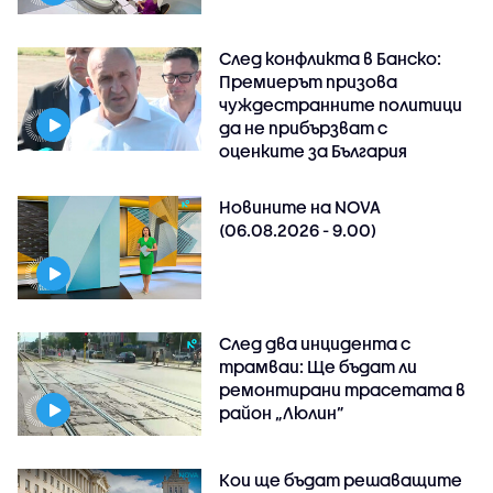
След конфликта в Банско:
Премиерът призова
чуждестранните политици
да не прибързват с
оценките за България
Новините на NOVA
(06.08.2026 - 9.00)
След два инцидента с
трамваи: Ще бъдат ли
ремонтирани трасетата в
район „Люлин”
Кои ще бъдат решаващите