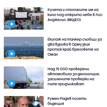
Кучета и стопаните им на
кино под открито небе в Лос
Анджелис (ВИДЕО)
Екипаж на танкер съобщи за
два взрива в Ормузкия
проток край бреговете на
Оман
Над 15 000 проверени
автомобила за денонощие,
засилените проверки на
пътя продължават
Румен Радев посети
бъдещия