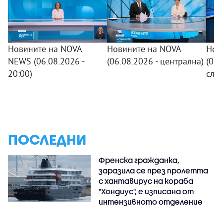
Новините на NOVA
Новините на NOVA
Нов
NEWS (06.08.2026 -
(06.08.2026 - централна)
(06.
20:00)
сле
ПОСЛЕДНИ
Френска гражданка,
заразила се през пролетта
с хантавирус на кораба
"Хондиус", е изписана от
интензивното отделение