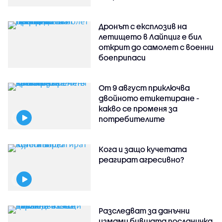
Дронът с експлозив на
летището в Лайпциг е бил
открит до самолет с военни
боеприпаси
От 9 август приключва
двойното етикетиране -
какво се променя за
потребителите
Кога и защо кучетата
реагират агресивно?
Разследват за данъчни
измами бившата посланичка