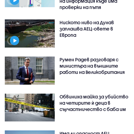
на информация къде има
проверки на пътя
Ниското ниво на Дунав
заплашва АЕЦ-овете в
Европа
Румен Радев разговаря с
министъра на външните
работи на Великобритания
Обвиниха майка за убийство
на четирите ѝ деца в
съучастничество с баба им
Има ли опасност АЕЦ