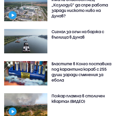
„Козлодуй” да спре работа
заради ниското ниво на
Дунав?
Сигнал за огън на баржа с
въглища в Дунав
Властите в Конго поставиха
под карантина кораб с 255
души заради съмнения за
ебола
Пожар пламна в столичен
квартал (ВИДЕО)