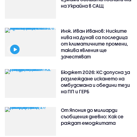
на Украйна в САЩ
Инж. Иван Иванов: Ниските
нива на Дунав са последица
от климатичните промени,
такива явления ще
зачестяват
Бюджет 2026: КС допусна за
разглеждане искането на
омбудсмана и обедини тези
на ПП и ГЕРБ
От Япония до милиарди
съобщения дневно: Как се
раждат емоджитата