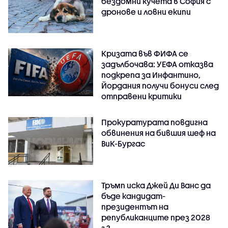
бездомни кучета в София с
дронове и ловни екипи
Кризата във ФИФА се
задълбочава: УЕФА отказва
подкрепа за Инфантино,
Йордания получи бонуси след
отправени критики
Прокуратурата повдигна
обвинения на бившия шеф на
ВиК-Бургас
Тръмп иска Джей Ди Ванс да
бъде кандидат-
президентът на
републиканците през 2028