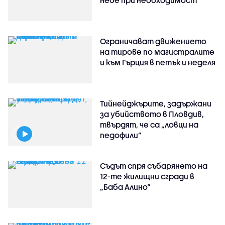
Ограничават движението
на тирове по магистралите
и към Гърция в петък и неделя
Тийнейджърите, задържани
за убийството в Пловдив,
твърдят, че са „ловци на
педофили”
Съдът спря събарянето на
12-те жилищни сгради в
„Баба Алино“