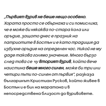
„
Първият взрив не беше нещо особено
.
Хората просто се обърнаха и си помислиха,
че е може би някаква по-стара кола или
оръдие, защото днес е празник на
патриотите в Бостън и е като традиция да
избухне оръдие на определен час. Никой не му
даде такова голямо значение. Много бързо
след това се чу
вторият взрив
, който вече
наистина
беше много силен
, може би три или
четири пъти по-силен от първия”
, разказа
българинът Кристиан Русков, който живее в
Бостън и е бил на маратона и в
непосредствена близост до взривовете.