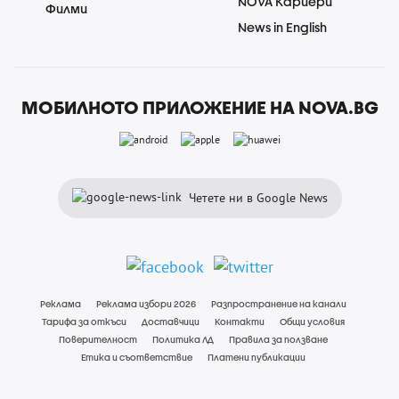
NOVA Кариери
Филми
News in English
МОБИЛНОТО ПРИЛОЖЕНИЕ НА NOVA.BG
Четете ни в Google News
Реклама
Реклама избори 2026
Разпространение на канали
Тарифа за откъси
Доставчици
Контакти
Общи условия
Поверителност
Политика ЛД
Правила за ползване
Етика и съответствие
Платени публикации