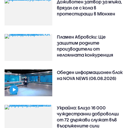
Доживотен затвор за мъжа,
врязал се с кола в
протестиращи в Мюнхен
Пламен Абровски: Ще
защитим родните
производители от
нелоялната конкуренция
Обеден информационен блок
на NOVA NEWS (06.08.2026)
Украйна: Близо 16 000
чуждестранни доброволци
от 72 държави служат във
въоръжените сили