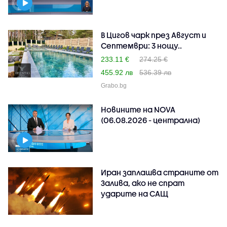
В Цигов чарк през Август и
Септември: 3 нощу..
233.11 €
274.25 €
455.92 лв
536.39 лв
Grabo.bg
Новините на NOVA
(06.08.2026 - централна)
Иран заплашва страните от
Залива, ако не спрат
ударите на САЩ