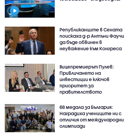
Републиканците в Сената
поискаха д-р Антъни Фаучи
да бъде обвинен в
неуважение към Конгреса
Вицепремиерът Пулев:
Привличането на
инвестиции е ключов
приоритет за
правителството
68 медала за България:
Наградиха учениците ни с
отличия от международни
олимпиади