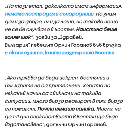
„На този етап, доколкото имам информация,
нямаме пострадали сънародници
. Не знам
дали за добро, или за лошо, но такова нещо
не се бе случвало в Бостън.
Наистина беше
голям шок
”
, заяви за „Здравей,
България” певецът Орлин Горанов във връзка
с
експлозиите, които разтърсиха Бостън.
„Ако трябва да бъда искрен, бостънци и
българите не са притеснени. Хората по
някакъв начин са свикнали на такива
ситуации, много бързо реагират в тях, бързо
си помагат.
Почти нямаше паника
. Мисля, че
до 1-2 дни спокойствието в Бостън ще бъде
възстановено”
, допълни Орлин Горанов.