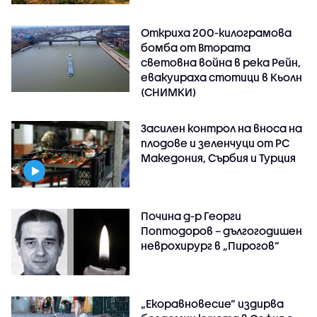
Откриха 200-килограмова
бомба от Втората
световна война в река Рейн,
евакуираха стотици в Кьолн
(СНИМКИ)
Засилен контрол на вноса на
плодове и зеленчуци от РС
Македония, Сърбия и Турция
Почина д-р Георги
Поптодоров – дългогодишен
неврохирург в „Пирогов“
„Екоравновесие“ издирва