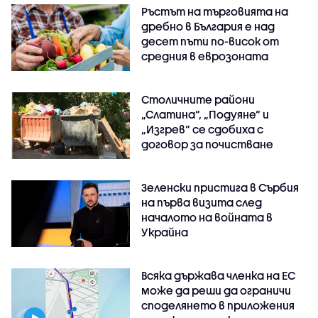
Ръстът на търговията на
дребно в България е над
десет пъти по-висок от
средния в еврозоната
Столичните райони
„Слатина“, „Подуяне“ и
„Изгрев“ се сдобиха с
договор за почистване
Зеленски пристига в Сърбия
на първа визита след
началото на войната в
Украйна
Всяка държава членка на ЕС
може да реши да ограничи
споделянето в приложения