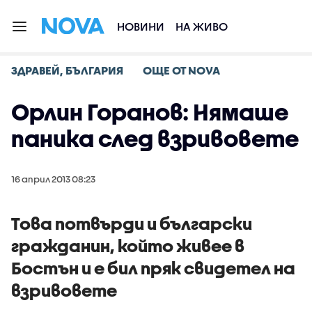
НОВИНИ
НА ЖИВО
ЗДРАВЕЙ, БЪЛГАРИЯ
ОЩЕ ОТ NOVA
Орлин Горанов: Нямаше
паника след взривовете
16 април 2013 08:23
Това потвърди и български
гражданин, който живее в
Бостън и е бил пряк свидетел на
взривовете