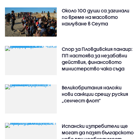
Около 100 души са загинали
по време на масовото
нахлуване в Сеута
Спор за Пловдивския панаир:
ПП настоява за незабавни
действия, финансовото
министерство чака съда
Великобритания наложи
нови санкции срещу руския
„сенчест флот“
Испански изтребители ще
могат да пазят българското
небе при необходимост