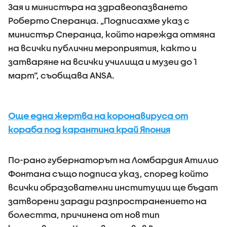
Зая и министъра на здравеопазването
Роберто Сперанца. „Подписахме указ с
министър Сперанца, който нарежда отмяна
на всички публични мероприятия, както и
затваряне на всички училища и музеи до 1
март“, съобщава ANSA.
Още една жертва на коронавируса от
кораба под карантина край Япония
По-рано губернаторът на Ломбардия Атилио
Фонтана също подписа указ, според който
всички образователни институции ще бъдат
затворени заради разпространението на
болестта, причинена от нов тип