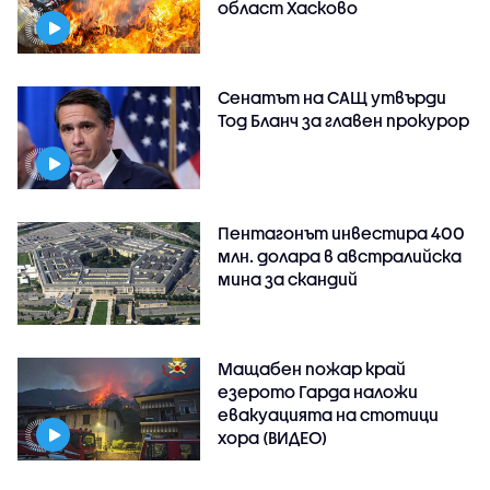
област Хасково
Сенатът на САЩ утвърди
Тод Бланч за главен прокурор
Пентагонът инвестира 400
млн. долара в австралийска
мина за скандий
Мащабен пожар край
езерото Гарда наложи
евакуацията на стотици
хора (ВИДЕО)