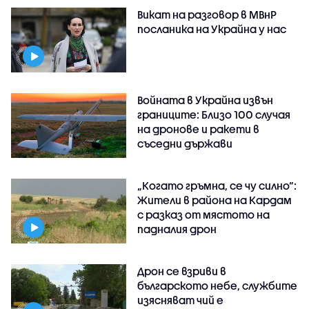
Викат на разговор в МВнР
посланика на Украйна у нас
Войната в Украйна извън
границите: Близо 100 случая
на дронове и ракети в
съседни държави
„Когато гръмна, се чу силно“:
Жители в района на Кардам
с разказ от мястото на
падналия дрон
Дрон се взриви в
българското небе, службите
изясняват чий е