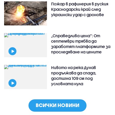
Пожар в рафинерия в руския
Краснодарски край след
украински удар с дронове
„Справедлива цена“: От
септември трябва да
заработят платформите за
проследяване на цените
Нивото на река Дунав
продължава да спада,
достигна 109 см под
условната нула
ВСИЧКИ НОВИНИ