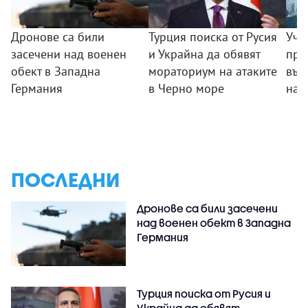
Дронове са били
Турция поиска от Русия
Уче
засечени над военен
и Украйна да обявят
пре
обект в Западна
мораториум на атаките
във
Германия
в Черно море
на 
ПОСЛЕДНИ
Дронове са били засечени
над военен обект в Западна
Германия
Турция поиска от Русия и
Украйна да обявят