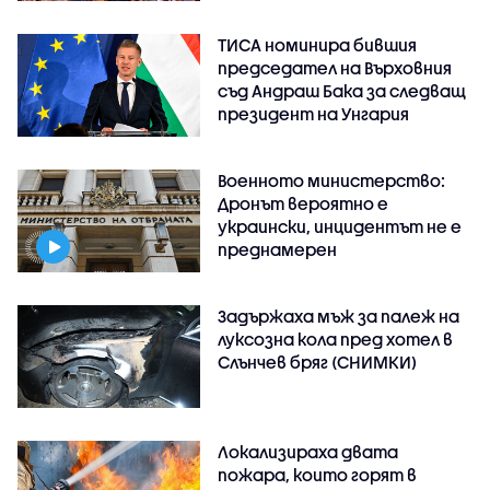
ТИСА номинира бившия
председател на Върховния
съд Андраш Бака за следващ
президент на Унгария
Военното министерство:
Дронът вероятно е
украински, инцидентът не е
преднамерен
Задържаха мъж за палеж на
луксозна кола пред хотел в
Слънчев бряг (СНИМКИ)
Локализираха двата
пожара, които горят в