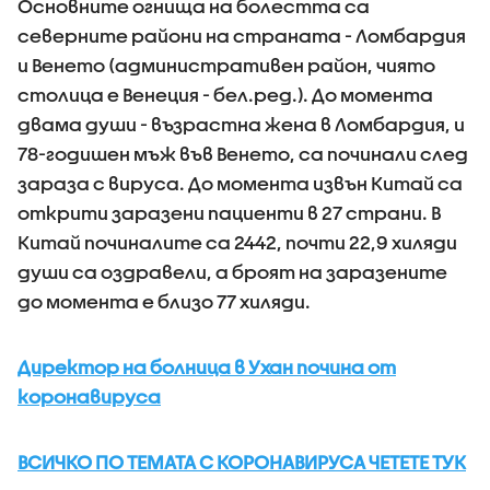
Основните огнища на болестта са
северните райони на страната - Ломбардия
и Венето (административен район, чиято
столица е Венеция - бел.ред.). До момента
двама души - възрастна жена в Ломбардия, и
78-годишен мъж във Венето, са починали след
зараза с вируса. До момента извън Китай са
открити заразени пациенти в 27 страни. В
Китай починалите са 2442, почти 22,9 хиляди
души са оздравели, а броят на заразените
до момента е близо 77 хиляди.
Директор на болница в Ухан почина от
коронавируса
ВСИЧКО ПО ТЕМАТА С КОРОНАВИРУСА ЧЕТЕТЕ ТУК