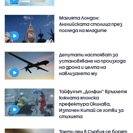
Магията Лондон:
Английската столица през
погледа на младите
Депутати настояват за
установяване на произхода
на дрона и целта на
навлизането му
Тайфунът „Долфин” връхлетя
южната японска
префектура Окинава,
Източен Китай се готви за
стихията
Трети ден в Сърбия се борят