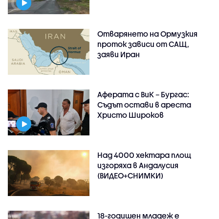
Отварянето на Ормузкия
проток зависи от САЩ,
заяви Иран
Аферата с ВиК – Бургас:
Съдът остави в ареста
Христо Широков
Над 4000 хектара площ
изгоряха в Андалусия
(ВИДЕО+СНИМКИ)
18-годишен младеж е