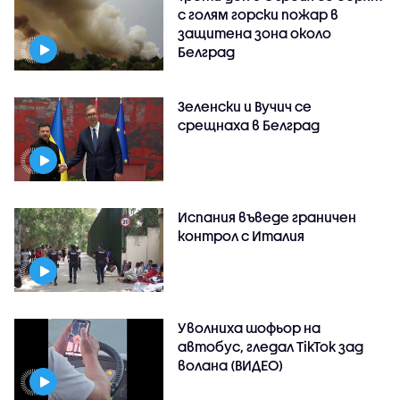
с голям горски пожар в
защитена зона около
Белград
Зеленски и Вучич се
срещнаха в Белград
Испания въведе граничен
контрол с Италия
Уволниха шофьор на
автобус, гледал TikTok зад
волана (ВИДЕО)