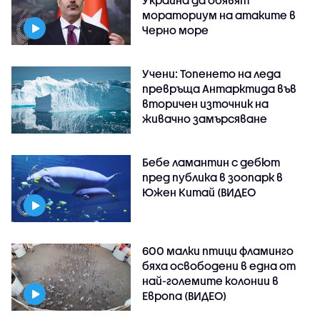
мораториум на атаките в
Черно море
Учени: Топенето на леда
превръща Антарктида във
вторичен източник на
живачно замърсяване
Бебе ламантин с дебют
пред публика в зоопарк в
Южен Китай (ВИДЕО
600 малки птици фламинго
бяха освободени в една от
най-големите колонии в
Европа (ВИДЕО)