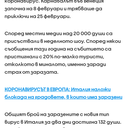
коронавирус. Карнавалът във Венеция
започна на 8 февруари и трябваше да
приключи на 25 февруари.
Според местни медии над 20 000 души са
присъствали в неделното шоу. Според някои
съобщения тази година на събитието са
пристигнали с 20% по-малко туристи,
отколкото в миналото, именно заради
страх от заразата.
КОРОНАВИРУСЪТ В ЕВРОПА: Италия наложи
блокада на градовете, в които има заразени
Общият брой на заразените с новия тип
вирус в Италия за два дни достигна 132 души.