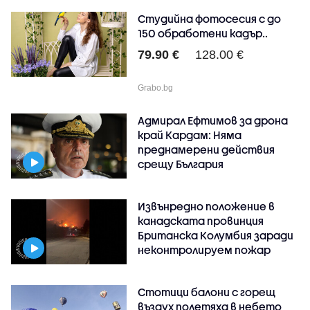
Студийна фотосесия с до
150 обработени кадър..
79.90 €
128.00 €
Grabo.bg
Адмирал Ефтимов за дрона
край Кардам: Няма
преднамерени действия
срещу България
Извънредно положение в
канадската провинция
Британска Колумбия заради
неконтролируем пожар
Стотици балони с горещ
въздух полетяха в небето