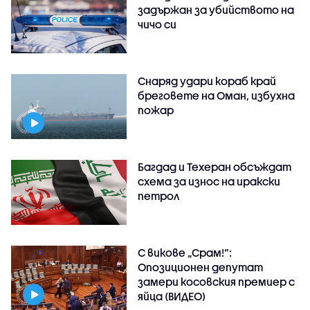
задържан за убийството на
чичо си
Снаряд удари кораб край
бреговете на Оман, избухна
пожар
Багдад и Техеран обсъждат
схема за износ на иракски
петрол
С викове „Срам!“:
Опозиционен депутат
замери косовския премиер с
яйца (ВИДЕО)