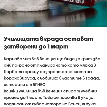
Училищата в града остават
затворени до 1 март
Карнавалът във Венеция ще бъде закрит два
дни по-рано от планираното като мярка в
борбата срещу разпространението на
коронавируса, съобщиха властите в града,
цитирани от БГНЕС.
Всички училища във Венеция спират учебния
процес до 1 март. Това се посочва в указа,
подписан от губернатора на Венеция Лука