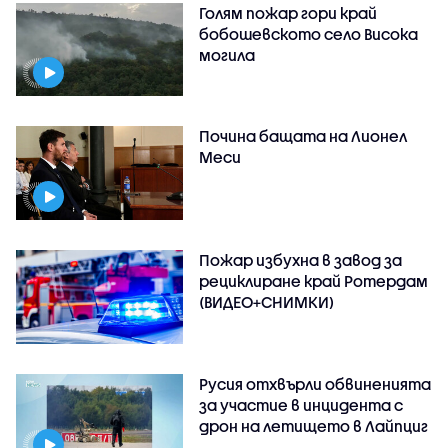
Голям пожар гори край
бобошевското село Висока
могила
Почина бащата на Лионел
Меси
Пожар избухна в завод за
рециклиране край Ротердам
(ВИДЕО+СНИМКИ)
Русия отхвърли обвиненията
за участие в инцидента с
дрон на летището в Лайпциг