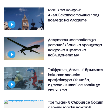
Магията Лондон:
Английската столица през
погледа на младите
Депутати настояват за
установяване на произхода
на дрона и целта на
навлизането му
Тайфунът „Долфин” връхлетя
южната японска
префектура Окинава,
Източен Китай се готви за
стихията
Трети ден в Сърбия се борят
с голям горски пожар в