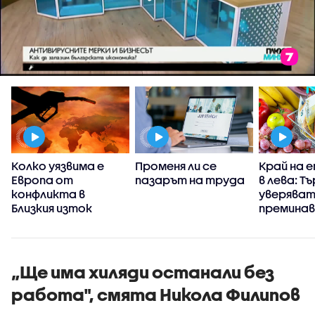
Колко уязвима е
Променя ли се
Край на 
Европа от
пазарът на труда
в лева: Т
Ц
конфликта в
уверяват
Близкия изток
премина
само към
да вдигн
„Ще има хиляди останали без
работа", смята Никола Филипов