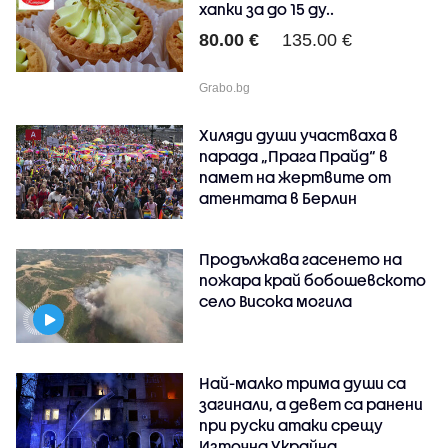
хапки за до 15 ду..
80.00 €
135.00 €
Grabo.bg
Хиляди души участваха в
парада „Прага Прайд“ в
памет на жертвите от
атентата в Берлин
Продължава гасенето на
пожара край бобошевското
село Висока могила
Най-малко трима души са
загинали, а девет са ранени
при руски атаки срещу
Източна Украйна