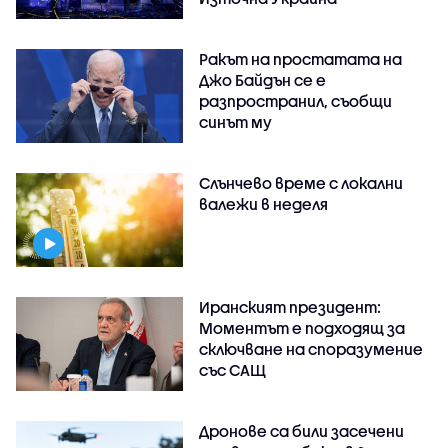
Ракът на простатата на
Джо Байдън се е
разпространил, съобщи
синът му
Слънчево време с локални
валежи в неделя
Иранският президент:
Моментът е подходящ за
сключване на споразумение
със САЩ
Дронове са били засечени