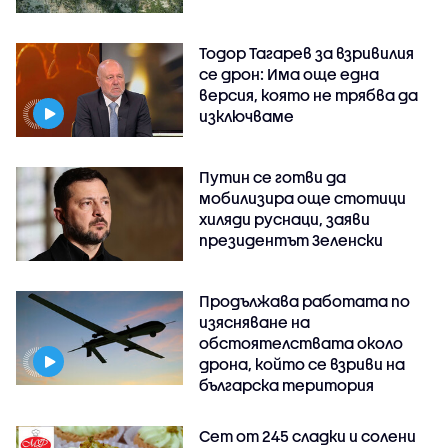
Тодор Тагарев за взривилия
се дрон: Има още една
версия, която не трябва да
изключваме
Путин се готви да
мобилизира още стотици
хиляди руснаци, заяви
президентът Зеленски
Продължава работата по
изясняване на
обстоятелствата около
дрона, който се взриви на
българска територия
Сет от 245 сладки и солени