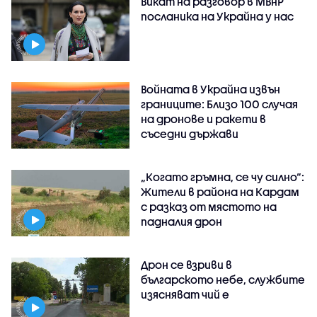
Викат на разговор в МВнР
посланика на Украйна у нас
Войната в Украйна извън
границите: Близо 100 случая
на дронове и ракети в
съседни държави
„Когато гръмна, се чу силно“:
Жители в района на Кардам
с разказ от мястото на
падналия дрон
Дрон се взриви в
българското небе, службите
изясняват чий е