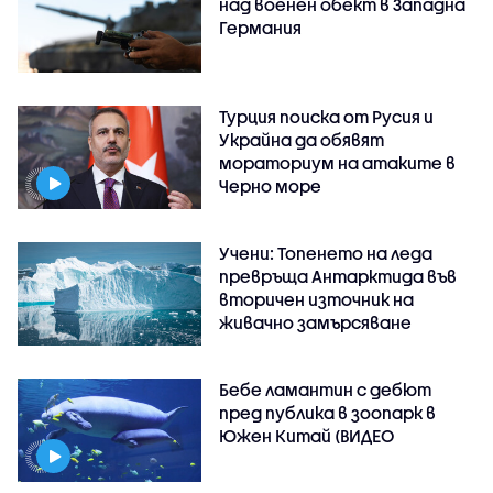
над военен обект в Западна
Германия
Турция поиска от Русия и
Украйна да обявят
мораториум на атаките в
Черно море
Учени: Топенето на леда
превръща Антарктида във
вторичен източник на
живачно замърсяване
Бебе ламантин с дебют
пред публика в зоопарк в
Южен Китай (ВИДЕО