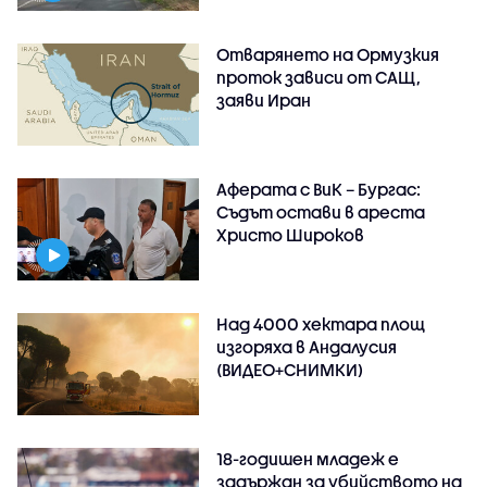
Отварянето на Ормузкия
проток зависи от САЩ,
заяви Иран
Аферата с ВиК – Бургас:
Съдът остави в ареста
Христо Широков
Над 4000 хектара площ
изгоряха в Андалусия
(ВИДЕО+СНИМКИ)
18-годишен младеж е
задържан за убийството на