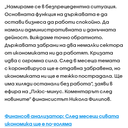
„Намираме се в безпрецедентна ситуация.
Основната функция на държавата е да
остави бизнеса да работи спокойно. Да
намали административната и данъчната
дейност. Виждаме точно обратното.
Държавата забрани на два немалки сектора
от икономиката ни да работят. Кризата
идва с огромна сила. След 6 месеца темата
с коронавируса ще е отдавна забравена, но
икономиката ни ще е тежко пострадала. Ще
има хиляди останали без работа“, заяви в
ефира на „Плюс-минус. Коментарът след
новините“ финансистът Никола Филипов.
Финансов анализатор: След месеци сивата
икономика ще е по-голяма