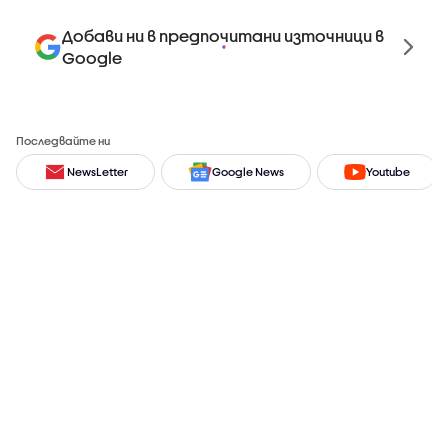
Добави ни в предпочитани източници в
Google
Последвайте ни
NewsLetter
Google News
Youtube