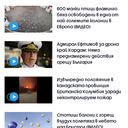
600 малки птици фламинго
бяха освободени в една от
най-големите колонии в
Европа (ВИДЕО)
Адмирал Ефтимов за дрона
край Кардам: Няма
преднамерени действия
срещу България
Извънредно положение в
канадската провинция
Британска Колумбия заради
неконтролируем пожар
Стотици балони с горещ
въздух полетяха в небето
над Бристол (ВИДЕО)