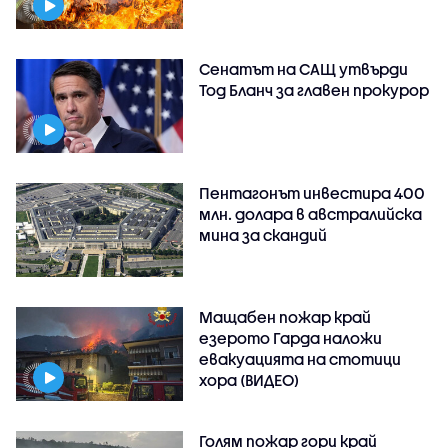
Сенатът на САЩ утвърди
Тод Бланч за главен прокурор
Пентагонът инвестира 400
млн. долара в австралийска
мина за скандий
Мащабен пожар край
езерото Гарда наложи
евакуацията на стотици
хора (ВИДЕО)
Голям пожар гори край