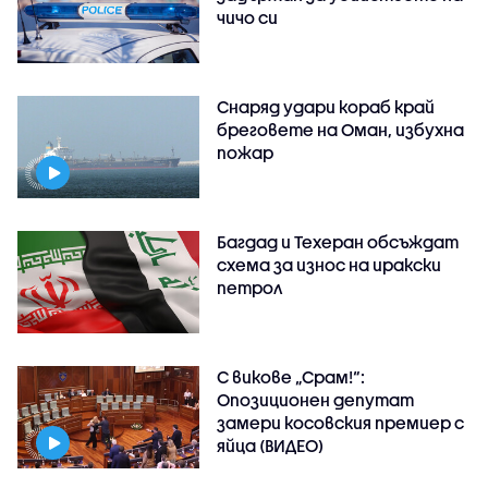
чичо си
Снаряд удари кораб край
бреговете на Оман, избухна
пожар
Багдад и Техеран обсъждат
схема за износ на иракски
петрол
С викове „Срам!“:
Опозиционен депутат
замери косовския премиер с
яйца (ВИДЕО)