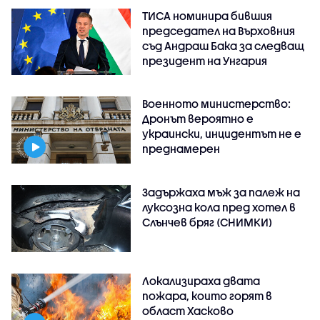
ТИСА номинира бившия
председател на Върховния
съд Андраш Бака за следващ
президент на Унгария
Военното министерство:
Дронът вероятно е
украински, инцидентът не е
преднамерен
Задържаха мъж за палеж на
луксозна кола пред хотел в
Слънчев бряг (СНИМКИ)
Локализираха двата
пожара, които горят в
област Хасково