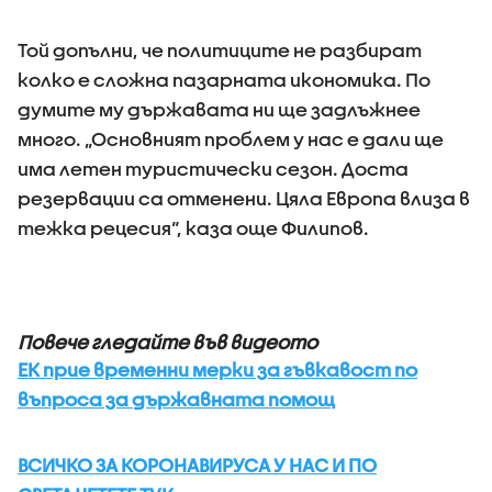
Той допълни, че политиците не разбират
колко е сложна пазарната икономика. По
думите му държавата ни ще задлъжнее
много. „Основният проблем у нас е дали ще
има летен туристически сезон. Доста
резервации са отменени. Цяла Европа влиза в
тежка рецесия“, каза още Филипов.
Повече гледайте във видеото
ЕК прие временни мерки за гъвкавост по
въпроса за държавната помощ
ВСИЧКО ЗА КОРОНАВИРУСА У НАС И ПО