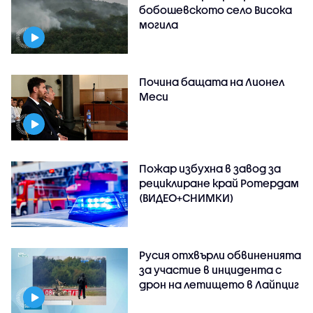
бобошевското село Висока
могила
Почина бащата на Лионел
Меси
Пожар избухна в завод за
рециклиране край Ротердам
(ВИДЕО+СНИМКИ)
Русия отхвърли обвиненията
за участие в инцидента с
дрон на летището в Лайпциг