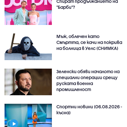
Спират продължанието на
"Барби"?
Мъж, облечен като
Смъртта, се качи на покрива
на болница в Уелс (СНИМКА)
Зеленски обяви началото на
специални операции срещу
руската военна
промишленост
Спортни новини (06.08.2026 -
късна)