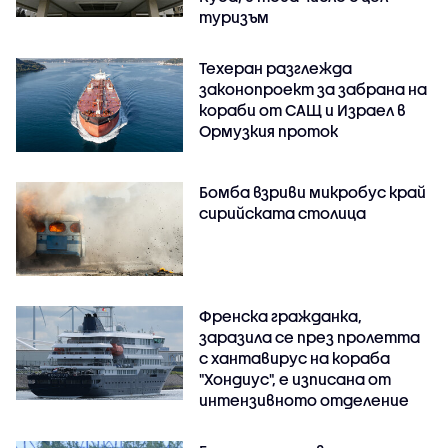
туризъм
Техеран разглежда
законопроект за забрана на
кораби от САЩ и Израел в
Ормузкия проток
Бомба взриви микробус край
сирийската столица
Френска гражданка,
заразила се през пролетта
с хантавирус на кораба
"Хондиус", е изписана от
интензивното отделение