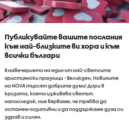
Публикувайте вашите послания
към най-близките ви хора и към
всички българи
В навечерието на един от най-светлите
християнски празници - Великден, Новините
на NOVA търсят добрите думи! Дори в
кризата, която изживява светът
напоследък, ние вярваме, че трябва да
останем позитивни и да поддържаме духа си
здрав и силен.