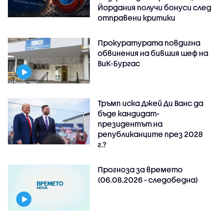
Йордания получи бонуси след
отправени критики
Прокуратурата повдигна
обвинения на бившия шеф на
ВиК-Бургас
Тръмп иска Джей Ди Ванс да
бъде кандидат-
президентът на
републиканците през 2028
г.?
Прогноза за времето
(06.08.2026 - следобедна)