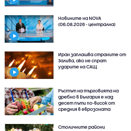
Новините на NOVA
(06.08.2026 - централна)
Иран заплашва страните от
Залива, ако не спрат
ударите на САЩ
Ръстът на търговията на
дребно в България е над
десет пъти по-висок от
средния в еврозоната
Столичните райони