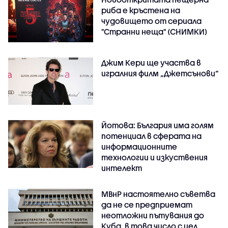
риба е кръстена на
чудовището от сериала
"Странни неща" (СНИМКИ)
Джим Кери ще участва в
игралния филм „Джетсънови“
Йотова: България има голям
потенциал в сферата на
информационните
технологии и изкуствения
интелект
МВнР настоятелно съветва
да не се предприемат
неотложни пътувания до
Куба, в това число с цел