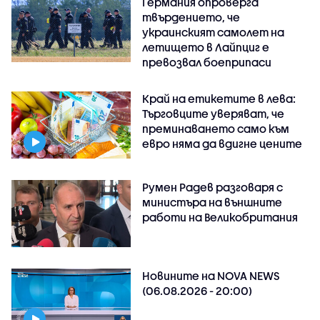
Германия опроверга
твърдението, че
украинският самолет на
летището в Лайпциг е
превозвал боеприпаси
Край на етикетите в лева:
Търговците уверяват, че
преминаването само към
евро няма да вдигне цените
Румен Радев разговаря с
министъра на външните
работи на Великобритания
Новините на NOVA NEWS
(06.08.2026 - 20:00)