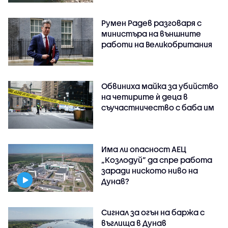
Румен Радев разговаря с
министъра на външните
работи на Великобритания
Обвиниха майка за убийство
на четирите ѝ деца в
съучастничество с баба им
Има ли опасност АЕЦ
„Козлодуй” да спре работа
заради ниското ниво на
Дунав?
Сигнал за огън на баржа с
въглища в Дунав