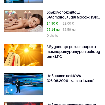
Болкоуспокояващ
възстановяващ масаж, плюс
ре..
14.90 €
32.00 €
29.14 лв
62.59 лв
Grabo.bg
В Будапеща регистрираха
температуратурен рекорд
от 41,1°C
Новините на NOVA
(06.08.2026 - лятна късна)
Новооткритата пещерна