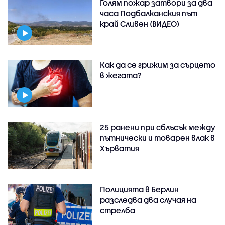
Голям пожар затвори за два
часа Подбалканския път
край Сливен (ВИДЕО)
Как да се грижим за сърцето
в жегата?
25 ранени при сблъсък между
пътнически и товарен влак в
Хърватия
Полицията в Берлин
разследва два случая на
стрелба