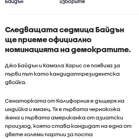
Байдън
изборите
Следващата седмица Байдън
ще приеме официално
номинацията на демократите.
Джо Байдън и Камала Харис се появиха за
първи път като кандидатпрезидентска
двойка.
Сенаторката от Калифорния е дъщеря на
индийка и ямаец. Тя е първата чернокожа
жена и първата американка от азиатски
произход, която става кандидат на една от
двете големи партии за поста