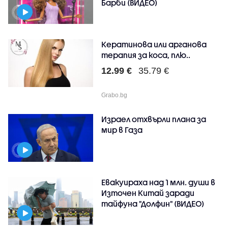
Барби (ВИДЕО)
Кератинова или арганова
терапия за коса, плю..
12.99 €
35.79 €
Grabo.bg
Израел отхвърли плана за
мир в Газа
Евакуираха над 1 млн. души в
Източен Китай заради
тайфуна "Долфин" (ВИДЕО)