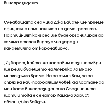
вицепрезидент.
Следващата седмица Джо Байдън ще приеме
официално номинацията на демократите.
Партийният конгрес ще бъде организиран до
голяма степен виртуално заради
пандемията от коронавирус.
„Изборът, който ще направим този ноември
ще реши бъдещето на Америка за много
много дълго време. Не се съмнявам, че се
спрях на най-подходящия човек да застане до
мен като вицепрезидент на Съединените
щати и това е сенатор Камала Харис”,
обясни Джо Байдън.