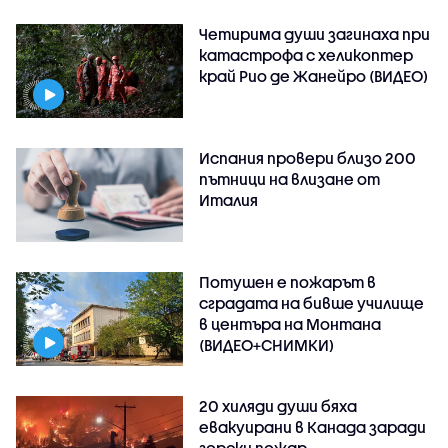
Четирима души загинаха при
катастрофа с хеликоптер
край Рио де Жанейро (ВИДЕО)
Испания провери близо 200
пътници на влизане от
Италия
Потушен е пожарът в
сградата на бивше училище
в центъра на Монтана
(ВИДЕО+СНИМКИ)
20 хиляди души бяха
евакуирани в Канада заради
горски пожар