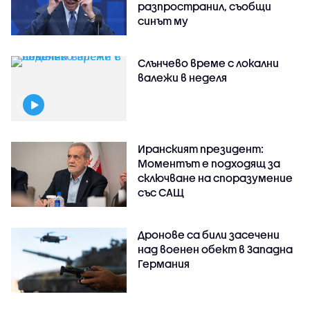
разпространил, съобщи
синът му
Слънчево време с локални
валежи в неделя
Иранският президент:
Моментът е подходящ за
сключване на споразумение
със САЩ
Дронове са били засечени
над военен обект в Западна
Германия