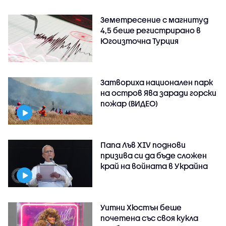
Земетресение с магнитуд
4,5 беше регистрирано в
Югоизточна Турция
Затвориха национален парк
на остров Ява заради горски
пожар (ВИДЕО)
Папа Лъв XIV поднови
призива си да бъде сложен
край на войната в Украйна
Уитни Хюстън беше
почетена със своя кукла