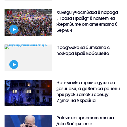
Хиляди участваха в парада
„Прага Прайд“ в памет на
жертвите от атентата в
Берлин
Продължава битката с
пожара край Бобошево
Най-малко трима души са
загинали, а девет са ранени
при руски атаки срещу
Източна Украйна
Ракът на простатата на
Джо Байдън се е