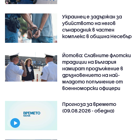
Украинец е задържан за
убийството на негов
сънародник в частен
комплекс в община Несебър
Йотова: Славните флотски
традиции на България
намират продължение в
дръзновението на най-
младото попълнение от
военноморски офицери
Прогноза за времето
(09.08.2026 - обедна)