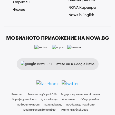
Сериали
NOVA Кариери
Филми
News in English
МОБИЛНОТО ПРИЛОЖЕНИЕ НА NOVA.BG
Четете ни в Google News
Реклама
Реклама избори 2026
Разпространение на канали
Тарифа за откъси
Доставчици
Контакти
Общи условия
Поверителност
Политика ЛД
Правила за ползване
Етика и съответствие
Платени публикации