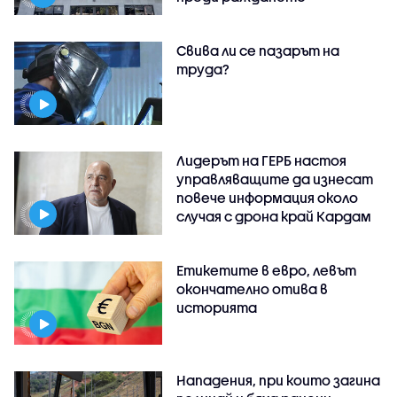
Свива ли се пазарът на
труда?
Лидерът на ГЕРБ настоя
управляващите да изнесат
повече информация около
случая с дрона край Кардам
Етикетите в евро, левът
окончателно отива в
историята
Нападения, при които загина