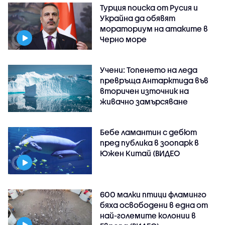
Турция поиска от Русия и
Украйна да обявят
мораториум на атаките в
Черно море
Учени: Топенето на леда
превръща Антарктида във
вторичен източник на
живачно замърсяване
Бебе ламантин с дебют
пред публика в зоопарк в
Южен Китай (ВИДЕО
600 малки птици фламинго
бяха освободени в една от
най-големите колонии в