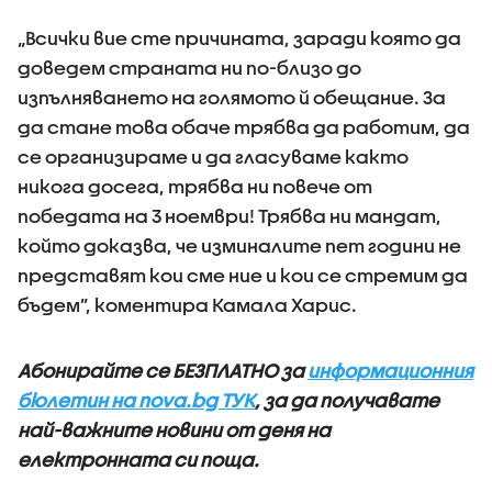
„Всички вие сте причината, заради която да
доведем страната ни по-близо до
изпълняването на голямото й обещание. За
да стане това обаче трябва да работим, да
се организираме и да гласуваме както
никога досега, трябва ни повече от
победата на 3 ноември! Трябва ни мандат,
който доказва, че изминалите пет години не
представят кои сме ние и кои се стремим да
бъдем”, коментира Камала Харис.
Абонирайте се БЕЗПЛАТНО за
информационния
бюлетин на nova.bg ТУК
, за да получавате
най-важните новини от деня на
електронната си поща.