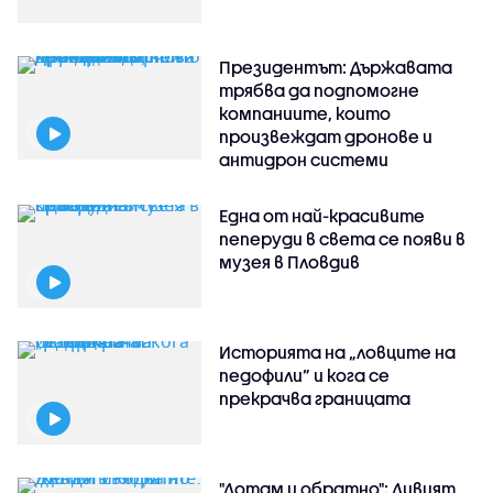
Президентът: Държавата
трябва да подпомогне
компаниите, които
произвеждат дронове и
антидрон системи
Една от най-красивите
пеперуди в света се появи в
музея в Пловдив
Историята на „ловците на
педофили” и кога се
прекрачва границата
"Дотам и обратно": Дивият