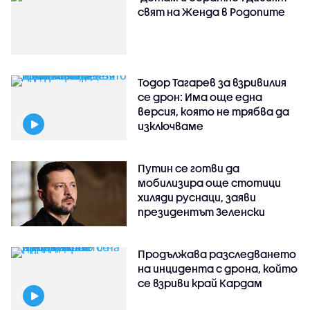
свят на Женда в Родопите
Тодор Тагарев за взривилия
се дрон: Има още една
версия, която не трябва да
изключваме
Путин се готви да
мобилизира още стотици
хиляди руснаци, заяви
президентът Зеленски
Продължава разследването
на инцидента с дрона, който
се взриви край Кардам