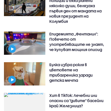
полицай и бяха ранени
няколко души, белязаха
първия ден от мандата на
новия президент на
Колумбия
Епидемията „Фентанил”:
Повечето от
употребяващите не знаят,
че купуват мощния опиоид
Булка избра рокля в
цветовете на
трибагреника заради
детска мечта
Хит в TikTok: Лечебни или
опасни са "дивите" басейни
край Железница?