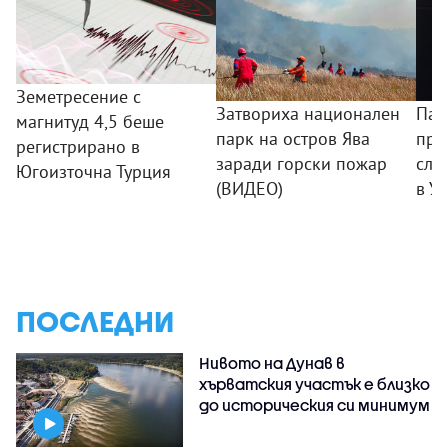
Земетресение с
Затвориха национален
Пап
магнитуд 4,5 беше
парк на остров Ява
при
регистрирано в
заради горски пожар
сло
Югоизточна Турция
(ВИДЕО)
в У
ПОСЛЕДНИ
Нивото на Дунав в
хърватския участък е близко
до историческия си минимум