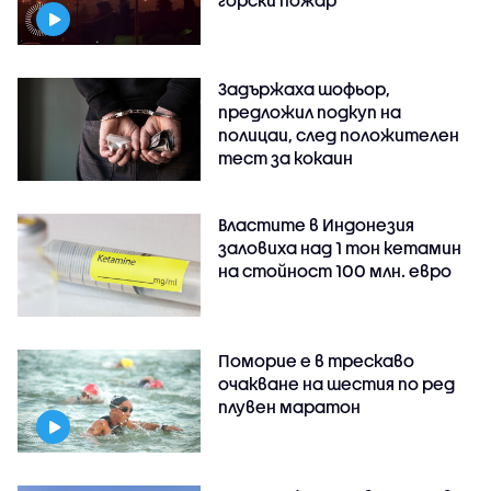
Задържаха шофьор,
предложил подкуп на
полицаи, след положителен
тест за кокаин
Властите в Индонезия
заловиха над 1 тон кетамин
на стойност 100 млн. евро
Поморие е в трескаво
очакване на шестия по ред
плувен маратон