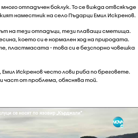
 много отпадъчен боклук. То се вижда отвсякъде
ският наместник на село Пъдарци Емил Искренов.
дът на тези отпадъци, тези плаващи сметища.
есина, което си е нормален ход на природата.
те, пластмасата - това си е безспорно човешка
 Емил Искренов често лови риба по бреговете.
и част от проблема, обяснява той.