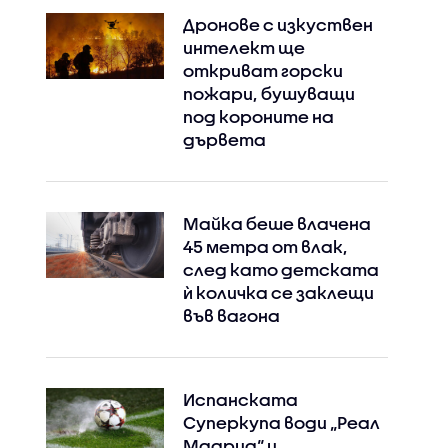
Дронове с изкуствен
интелект ще
откриват горски
пожари, бушуващи
под короните на
дървета
Майка беше влачена
45 метра от влак,
след като детската
ѝ количка се заклещи
Instagram
Facebook
във вагона
Испанската
Суперкупа води „Реал
Мадрид“ и