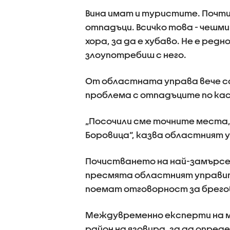
Вина имат и туристите. Почти 
отпадъци. Всичко това - чешм
хора, за да е хубаво. Не е ред
злоупотребиш с него.
От областната управа вече 
проблема с отпадъците по кас
„Посочили сме точните места,
Боровица“, казва областният 
Почистването на най-замърсен
пресмята областният управит
поемат отговорност за брего
Междувременно експерти на м
район на язовира, за да опр