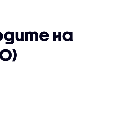
одите на
О)