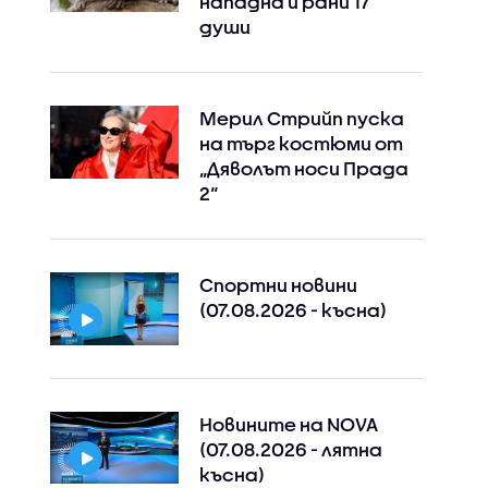
нападна и рани 17
души
Мерил Стрийп пуска
на търг костюми от
„Дяволът носи Прада
2“
Спортни новини
(07.08.2026 - късна)
Новините на NOVA
(07.08.2026 - лятна
късна)