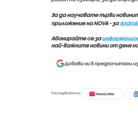
За да научавате първи новини
приложение на NOVA - за
Androi
Абонирайте се за
информацион
най-важните новини от деня н
Добави ни в предпочитани и
Последвайте ни
NewsLetter