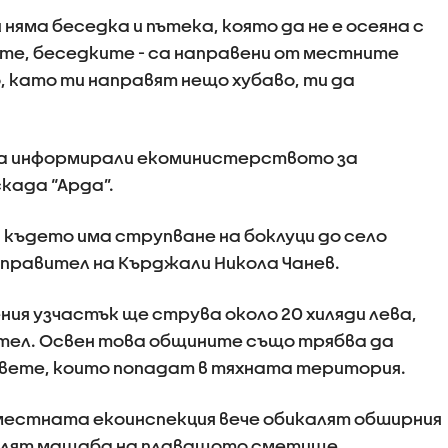
няма беседка и пътека, която да не е осеяна с
ите, беседките - са направени от местните
но, като ти направят нещо хубаво, ти да
са информирали екоминистерството за
када “Арда”.
 където има струпване на боклуци до село
управител на Кърджали Никола Чанев.
ия узчастък ще струва около 20 хиляди лева,
ел. Освен това общините също трябва да
вете, които попадат в тяхната територия.
естната екоинспекция вече обикалят обширния
еделят мащаба на плаващото сметище.