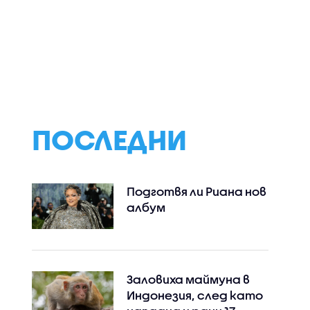
Двойно нарушение:
Как кризата в
и
Автомобил кара
Ормузкия прото
лница – с
срещу движението в
отразява на
нения за
аварийната лента на
световната
ното
АМ „Тракия” (ВИДЕО)
икономика
а бебето
ПОСЛЕДНИ
Подготвя ли Риана нов
албум
Заловиха маймуна в
Индонезия, след като