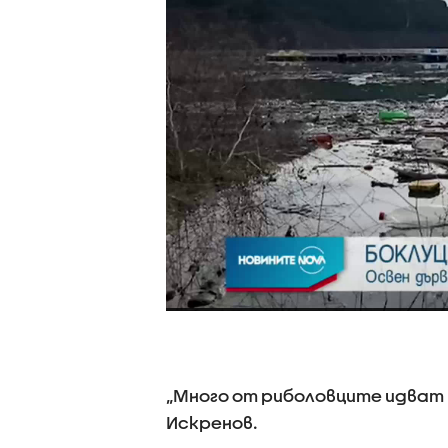
„Много от риболовците идват т
Искренов.