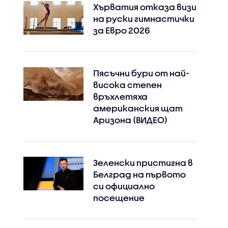
Хърватия отказа визи
на руски гимнастички
за Евро 2026
Пясъчни бури от най-
висока степен
връхлетяха
американския щат
Аризона (ВИДЕО)
Зеленски пристигна в
Белград на първото
си официално
посещение