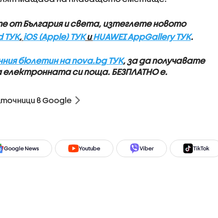
те от България и света, изтеглете новото
d ТУК
,
iOS (Apple) ТУК
и
HUAWEI AppGallery ТУК
.
ния бюлетин на nova.bg ТУК
, за да получавате
а електронната си поща.
БЕЗПЛАТНО е.
зточници в Google
Google News
Youtube
Viber
TikTok