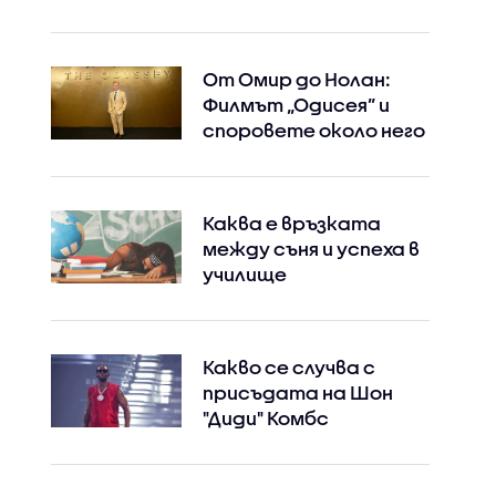
От Омир до Нолан:
Филмът „Одисея” и
споровете около него
Каква е връзката
между съня и успеха в
училище
Какво се случва с
присъдата на Шон
"Диди" Комбс