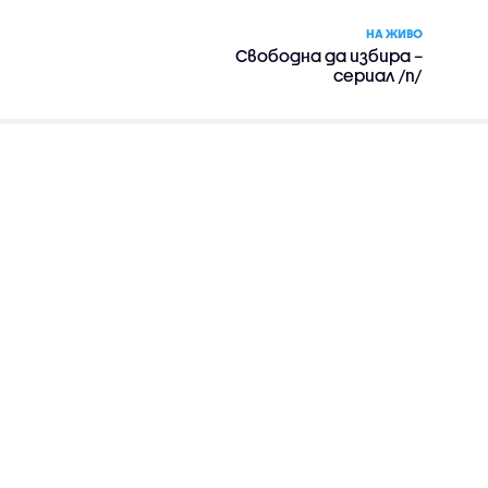
НА ЖИВО
Свободна да избира –
сериал /п/