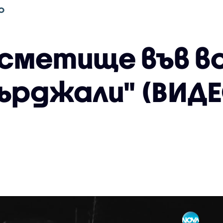
О
сметище във в
Кърджали" (ВИДЕ