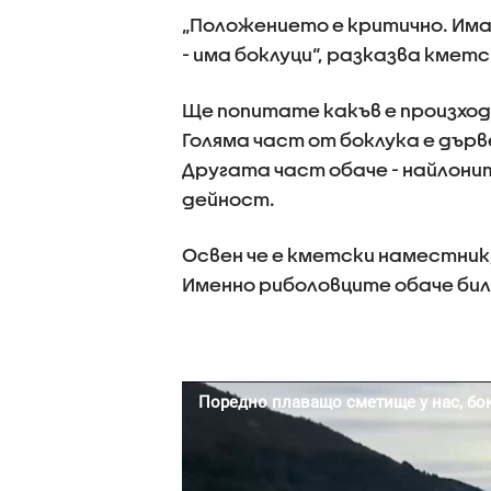
„Положението е критично. Има
- има боклуци“, разказва кмет
Ще попитате какъв е произхо
Голяма част от боклука е дърв
Другата част обаче - найлони
дейност.
Освен че е кметски наместник,
Именно риболовците обаче бил