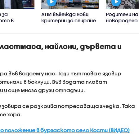
 за
АПИ въвежда нови
Родители на
ото в
критерии за спиране
новородено 
на тировете
столична бо
ните
взаимни обви
 примерите
здравослов
пластмаса, найлони, дървета и
ивно
състояние н
ие
 във водоем у нас. Този път това е язовир
отънали в боклуци. Във водата плават
и и още много други отпадъци.
 язовира се разкрива потресаваща гледка. Така
те хора.
о положение в бургаското село Кости (ВИДЕО)