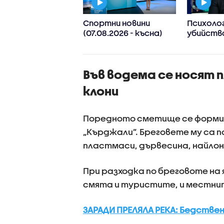
м пожар в
Спортни новини
Психолог
дивско
(07.08.2026 - късна)
убийств
ДЕО+СНИМКИ)
Пловдив:
Възраст
дадохме
Във водема се носят 
за агрес
поведен
клони
Поредното сметище се формира
„Кърджали”. Бреговете му са п
пластмаси, дървесина, найлон
При разходка по бреговоте на
смята и туристите, и местни
ЗАРАДИ ПРЕЛЯЛА РЕКА: Бедствен