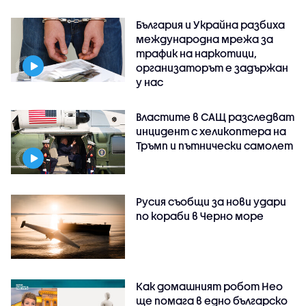
България и Украйна разбиха
международна мрежа за
трафик на наркотици,
организаторът е задържан
у нас
Властите в САЩ разследват
инцидент с хеликоптера на
Тръмп и пътнически самолет
Русия съобщи за нови удари
по кораби в Черно море
Как домашният робот Нео
ще помага в едно българско