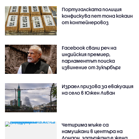
Португалската полиция
конфискува пет тона кокаин
от контейнеровоз
Facebook свали реч на
индийския премиер,
парламентът поиска
извинение от Зукърбърг
Израел призова за евакуация
на село в Южен Ливан
Четирима мъже са
намушкани в центъра на
Лондон, задържана е жена