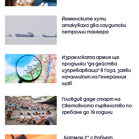
Йеменските хути
атакуваха два саудитски
петролни танкера
Израелската армия ще
продължи "да действа
изпреварващо" в Газа, заяви
началникът на Генералния
щаб
Пловдив даде старт на
Световното първенство по
гребане до 19 години
„Батман 2“ с Робърт