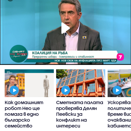
а
Как домашният
Сметната палата
Ускорява
робот Нео ще
проверява Делян
политич
помага в едно
Пеевски за
време ви
българско
конфликт на
очаквани
семейство
интереси
кабинета