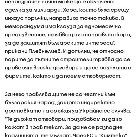
непрозрачен начин може да е сключена
сделка за милиарди. Хора, които бяха срещу
инхаус поръчки, направиха точно такива. В
меморандума има клауза за едномесечно
предизвестие, трябва да го направят скоро,
за да защитят българските интереси",
прикани Плевнелиев. И допълни, че относно
парите за пътните строители трябва да се
проверят всички договори и да се разплати с
фирмите, както и да поеме отговорност.
За него правляващите не са честни към
българския народ, защото индиректно
доставката на оръжия за Украйна се случва.
"Те държат отговори, призовавам ги да го
кажат в прав текст. За да не се разпадне
коалицията, те мълчат. Чрез ЕС и "Кимтекс"