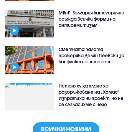
МВнР: България категорично
осъжда всички форми на
антисемитизъм
Сметната палата
проверява Делян Пеевски за
конфликт на интереси
Нетаняху за плана за
разоръжаване на „Хамас“:
Изпратиха ни проект, но не
се съгласихме с него
ВСИЧКИ НОВИНИ