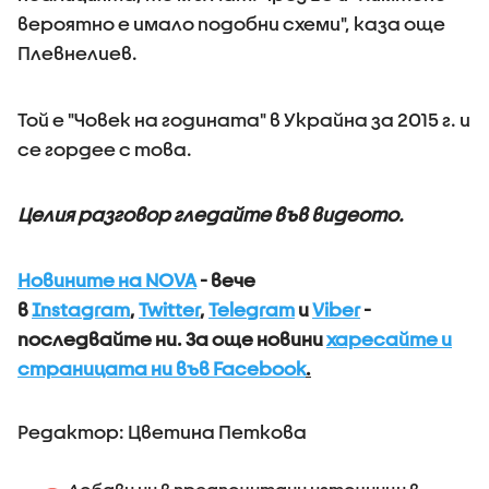
вероятно е имало подобни схеми", каза още
Плевнелиев.
Той е "Човек на годината" в Украйна за 2015 г. и
се гордее с това.
Целия разговор гледайте във видеото.
Новините на NOVA
- вече
в
Instagram
,
Twitter
,
Telegram
и
Viber
-
последвайте ни.
За още новини
харесайте и
страницата ни във Facebook
.
Редактор: Цветина Петкова