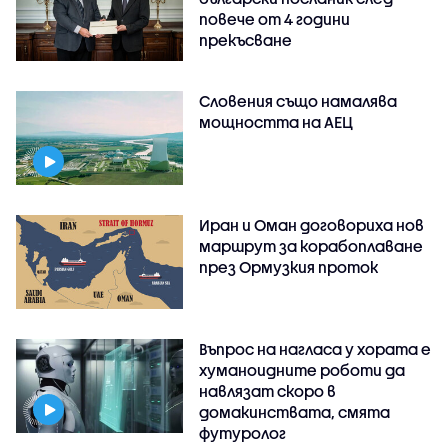
повече от 4 години
прекъсване
Словения също намалява
мощността на АЕЦ
Иран и Оман договориха нов
маршрут за корабоплаване
през Ормузкия проток
Въпрос на нагласа у хората е
хуманоидните роботи да
навлязат скоро в
домакинствата, смята
футуролог