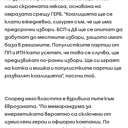
лошо скроената някога, основана на
омразата срещу ГЕРБ. "Коалицията ще се
клати ежедневно, сигурен съм, че ще има
предсрочни избори. БСП и ДБ ще се опитат да
добутат до местните избори, защото имат
база в регионите. Популистките партии от
ПП и ИТН като усетят, че това се случва, ще
предизвикат по-ранни избори. Ще си играят
на котка и мишка и популистките партии ще
развалят коалицията", посочи той.
Според него властта е взривила пътя към
Еврозоната. "По меморандума за
енергетиката вероятно са сключени от
измислени герои и офшорни компании. По