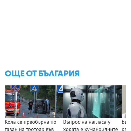
ОЩЕ ОТ БЪЛГАРИЯ
Кола се преобърна по
Въпрос на нагласа у
Бъл
таван на тротоар във
хората е хуманоидните
раз