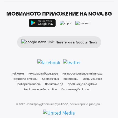
МОБИЛНОТО ПРИЛОЖЕНИЕ НА NOVA.BG
Четете ни в Google News
Реклама
Реклама избори 2026
Разпространение на канали
Тарифа за откъси
Доставчици
Контакти
Общи условия
Поверителност
Политика ЛД
Правила за ползване
Етика и съответствие
Платени публикации
© 2026 Нова Броудкастинг Груп ЕООД. Всички права запазени.