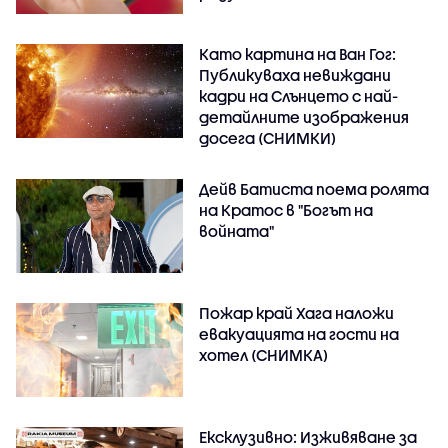
Като картина на Ван Гог:
Публикуваха невиждани
кадри на Слънцето с най-
детайлните изображения
досега (СНИМКИ)
Дейв Батиста поема ролята
на Кратос в "Богът на
войната"
Пожар край Хага наложи
евакуацията на гости на
хотел (СНИМКА)
Ексклузивно: Изживяване за