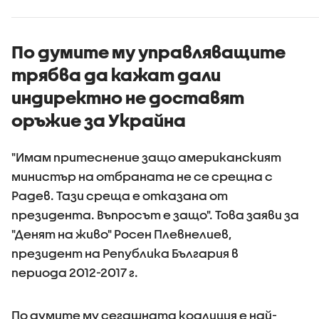
По думите му управляващите
трябва да кажат дали
индиректно не доставят
оръжие за Украйна
"Имам притеснение защо американският
министър на отбраната не се срещна с
Радев. Тази среща е отказана от
президента. Въпросът е защо". Това заяви за
"Денят на живо" Росен Плевнелиев,
президент на Република България в
периода 2012-2017 г.
По думите му сегашната коалиция е най-