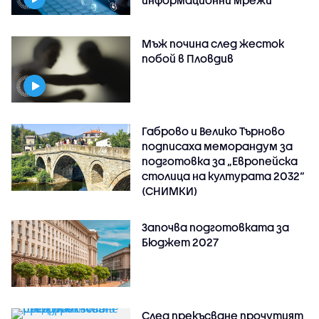
Мъж почина след жесток
побой в Пловдив
Габрово и Велико Търново
подписаха меморандум за
подготовка за „Европейска
столица на културата 2032“
(СНИМКИ)
Започва подготовката за
Бюджет 2027
След прекъсване прочутият