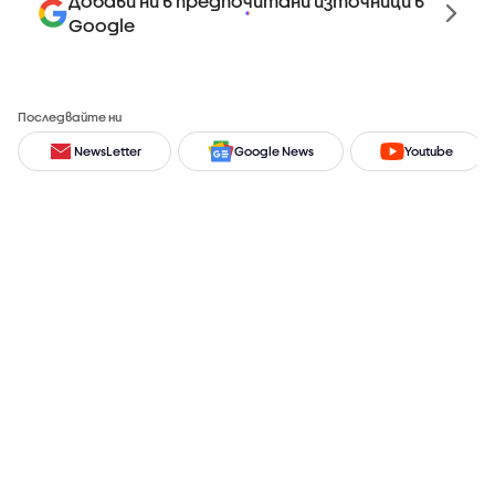
Добави ни в предпочитани източници в
Google
Последвайте ни
NewsLetter
Google News
Youtube