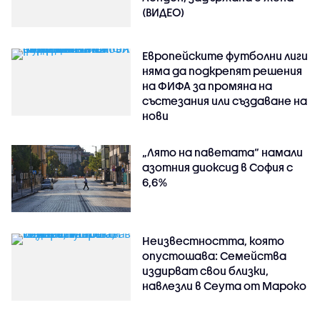
(ВИДЕО)
Европейските футболни лиги
няма да подкрепят решения
на ФИФА за промяна на
състезания или създаване на
нови
„Лято на паветата“ намали
азотния диоксид в София с
6,6%
Неизвестността, която
опустошава: Семейства
издирват свои близки,
навлезли в Сеута от Мароко