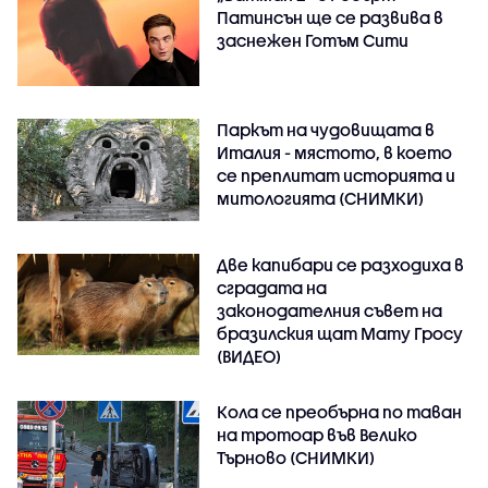
Патинсън ще се развива в
заснежен Готъм Сити
Паркът на чудовищата в
Италия - мястото, в което
се преплитат историята и
митологията (СНИМКИ)
Две капибари се разходиха в
сградата на
законодателния съвет на
бразилския щат Мату Гросу
(ВИДЕО)
Кола се преобърна по таван
на тротоар във Велико
Търново (СНИМКИ)