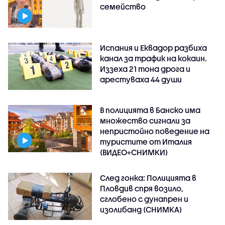
семейство
Испания и Еквадор разбиха
канал за трафик на кокаин.
Иззеха 21 тона дрога и
арестуваха 44 души
В полицията в Банско има
множество сигнали за
непристойно поведение на
туристите от Италия
(ВИДЕО+СНИМКИ)
След гонка: Полицията в
Пловдив спря возило,
сглобено с дунапрен и
изолибанд (СНИМКА)