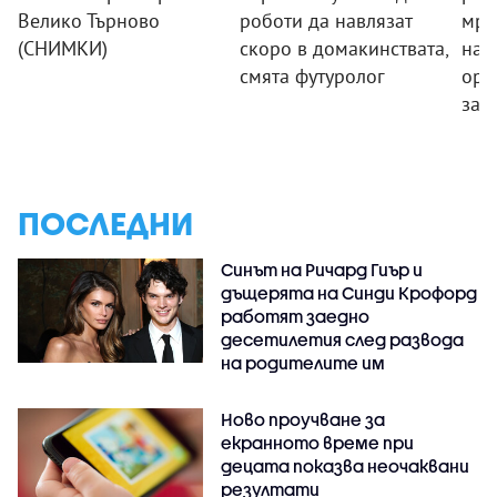
Велико Търново
роботи да навлязат
мре
(СНИМКИ)
скоро в домакинствата,
нар
смята футуролог
орг
зад
ПОСЛЕДНИ
Синът на Ричард Гиър и
дъщерята на Синди Крофорд
работят заедно
десетилетия след развода
на родителите им
Ново проучване за
екранното време при
децата показва неочаквани
резултати