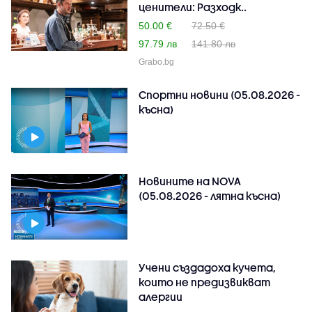
ценители: Разходк..
50.00 €
72.50 €
97.79 лв
141.80 лв
Grabo.bg
Спортни новини (05.08.2026 -
късна)
Новините на NOVA
(05.08.2026 - лятна късна)
Учени създадоха кучета,
които не предизвикват
алергии