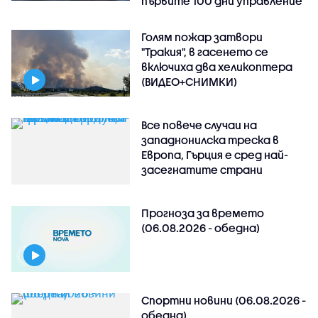
първите 100 дни управление
Голям пожар затвори
"Тракия", в гасенето се
включиха два хеликоптера
(ВИДЕО+СНИМКИ)
Все повече случаи на
западнонилска треска в
Европа, Гърция е сред най-
засегнатите страни
Прогноза за времето
(06.08.2026 - обедна)
Спортни новини (06.08.2026 -
обедна)