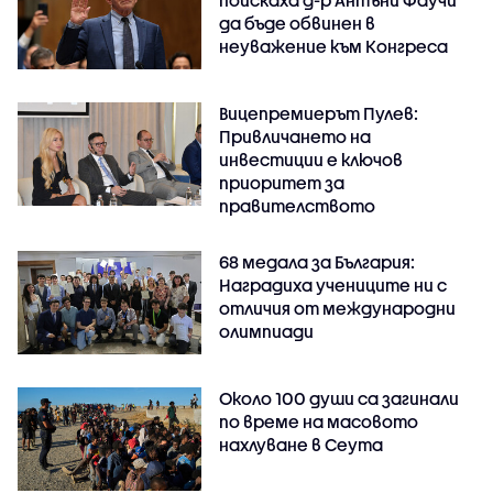
поискаха д-р Антъни Фаучи
да бъде обвинен в
неуважение към Конгреса
Вицепремиерът Пулев:
Привличането на
инвестиции е ключов
приоритет за
правителството
68 медала за България:
Наградиха учениците ни с
отличия от международни
олимпиади
Около 100 души са загинали
по време на масовото
нахлуване в Сеута