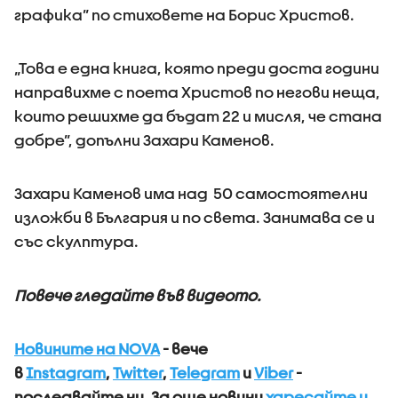
графика” по стиховете на Борис Христов.
„Това е една книга, която преди доста години
направихме с поета Христов по негови неща,
които решихме да бъдат 22 и мисля, че стана
добре”, допълни Захари Каменов.
Захари Каменов има над 50 самостоятелни
изложби в България и по света. Занимава се и
със скулптура.
Повече гледайте във видеото.
Новините на NOVA
- вече
в
Instagram
,
Twitter
,
Telegram
и
Viber
-
последвайте ни.
За още новини
харесайте и