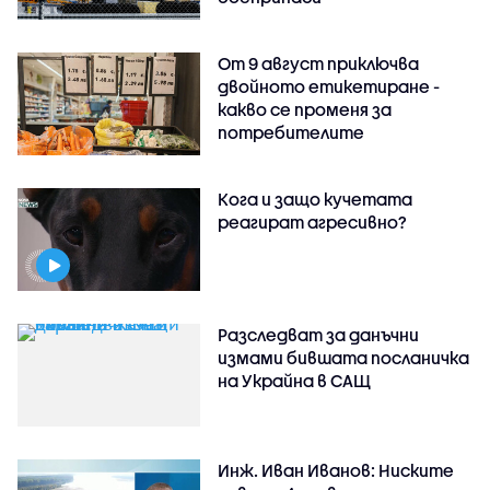
От 9 август приключва
двойното етикетиране -
какво се променя за
потребителите
Кога и защо кучетата
реагират агресивно?
Разследват за данъчни
измами бившата посланичка
на Украйна в САЩ
Инж. Иван Иванов: Ниските