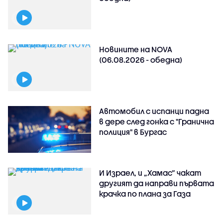
Новините на NOVA
(06.08.2026 - обедна)
Автомобил с испанци падна
в дере след гонка с "Гранична
полиция" в Бургас
И Израел, и „Хамас“ чакат
другият да направи първата
крачка по плана за Газа