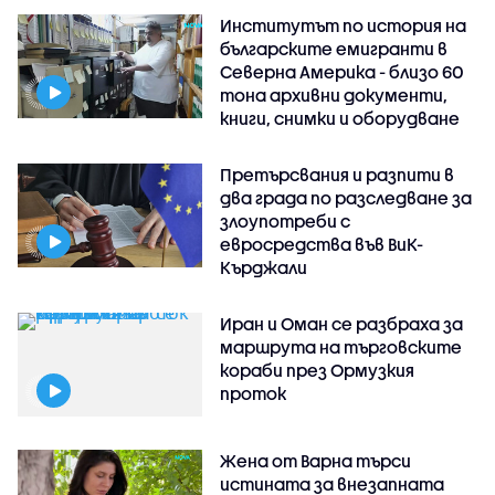
Институтът по история на
българските емигранти в
Северна Америка - близо 60
тона архивни документи,
книги, снимки и оборудване
Претърсвания и разпити в
два града по разследване за
злоупотреби с
евросредства във ВиК-
Кърджали
Иран и Оман се разбраха за
маршрута на търговските
кораби през Ормузкия
проток
Жена от Варна търси
истината за внезапната