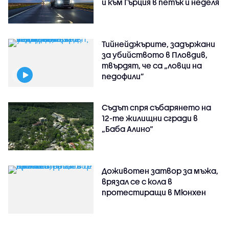
и към Гърция в петък и неделя
Тийнейджърите, задържани
за убийството в Пловдив,
твърдят, че са „ловци на
педофили”
Съдът спря събарянето на
12-те жилищни сгради в
„Баба Алино“
Доживотен затвор за мъжа,
врязал се с кола в
протестиращи в Мюнхен