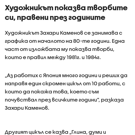
Художникът показва творбите
си, правени през годините
Художникът Захари Каменов се занимава с
графика от началото на 80-те години. Една
част от изложбата му показва творби,
които е правил между 1981г. и 1984г.
„Аз работих с Япония много години и реших да
направя един скромен цикъл от 10 работи, с
които да покажа това, което съм
почувствал през всичките години”, разказа
Захари Каменов.
Другият цикъл се казва „Глина, думи и