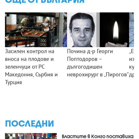
Засилен контрол на
Почина д-р Георги
„Ек
вноса на плодове и
Поптодоров –
изд
зеленчуци от РС
дългогодишен
куч
Македония, Сърбия и
неврохирург в „Пирогов“
дро
Турция
ПОСЛЕДНИ
Властите в Конго поставиха