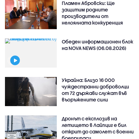
Пламен Абровски: Ще
защитим родните
производители от
нелоялната конкуренция
Обеден информационен блок
на NOVA NEWS (06.08.2026)
Украйна: Близо 16 000
чуждестранни доброволци
от 72 държави служат във
въоръжените сили
Дронът с експлозив на
летището в Лайпциг е бил
открит до самолет с военни
боеприпаси