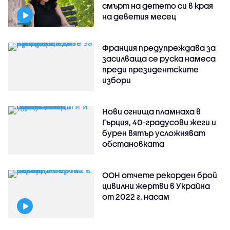
смърт на детето си в края
на деветия месец
Франция предупреждава за
засилваща се руска намеса
преди президентските
избори
Нови огнища пламнаха в
Гърция, 40-градусови жеги и
бурен вятър усложняват
обстановката
ООН отчете рекорден брой
цивилни жертви в Украйна
от 2022 г. насам