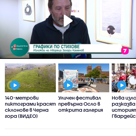
140-метрови
Уличен фестивал
Нова изл
-
пиктограми красят
превърна Осло в
разказва
склонове в Черна
открита галерия
историят
гора (ВИДЕО)
Гвардейс
предста
духов ор