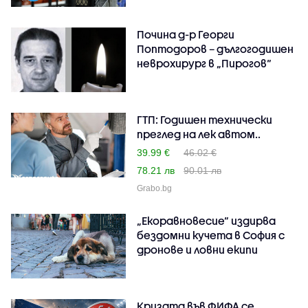
Почина д-р Георги
Поптодоров – дългогодишен
неврохирург в „Пирогов“
ГТП: Годишен технически
преглед на лек автом..
39.99 €
46.02 €
78.21 лв
90.01 лв
Grabo.bg
„Екоравновесие“ издирва
бездомни кучета в София с
дронове и ловни екипи
Кризата във ФИФА се