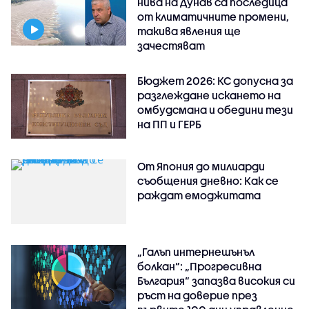
нива на Дунав са последица
от климатичните промени,
такива явления ще
зачестяват
Бюджет 2026: КС допусна за
разглеждане искането на
омбудсмана и обедини тези
на ПП и ГЕРБ
От Япония до милиарди
съобщения дневно: Как се
раждат емоджитата
„Галъп интернешънъл
болкан“: „Прогресивна
България“ запазва високия си
ръст на доверие през