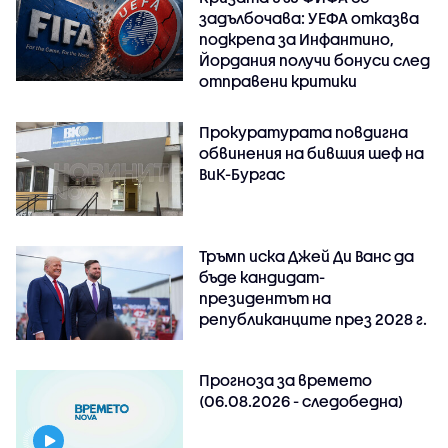
задълбочава: УЕФА отказва
подкрепа за Инфантино,
Йордания получи бонуси след
отправени критики
Прокуратурата повдигна
обвинения на бившия шеф на
ВиК-Бургас
Тръмп иска Джей Ди Ванс да
бъде кандидат-
президентът на
републиканците през 2028 г.
Прогноза за времето
(06.08.2026 - следобедна)