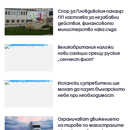
Спор за Пловдивския панаир:
ПП настоява за незабавни
действия, финансовото
министерство чака съда
Великобритания наложи
нови санкции срещу руския
„сенчест флот“
Испански изтребители ще
могат да пазят българското
небе при необходимост
Ограничават движението
на тирове по магистралите