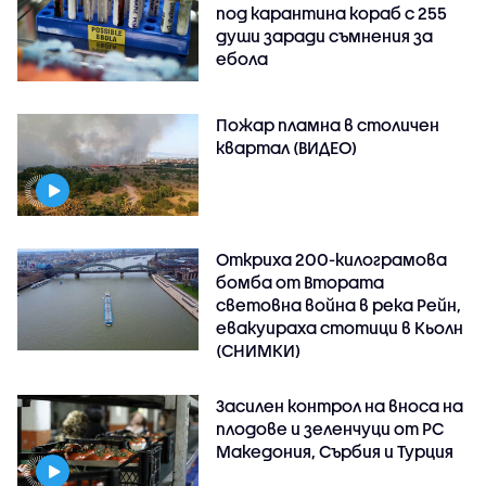
под карантина кораб с 255
души заради съмнения за
ебола
Пожар пламна в столичен
квартал (ВИДЕО)
Откриха 200-килограмова
бомба от Втората
световна война в река Рейн,
евакуираха стотици в Кьолн
(СНИМКИ)
Засилен контрол на вноса на
плодове и зеленчуци от РС
Македония, Сърбия и Турция