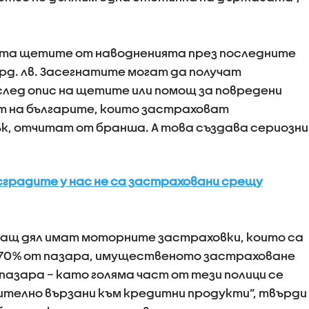
та щетите от наводненията през последните
рд. лв. Засегнатите могат да получат
 след опис на щетите или помощ за повредени
лът на българите, които застраховат
к, отчитат от бранша. А това създава сериозни
 сградите у нас не са застраховани срещу
ращ дял имат моторните застраховки, които са
о 70% от пазара, имущественото застраховане
 пазара – като голяма част от тези полици се
ително вързани към кредитни продукти”, твърди