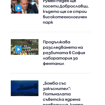
Румен Радев ще
посети Доброславци,
където ще се строи
високотехнологичен
парк
Продължава
разследването на
разбитата в София
лаборатория за
фентанил
„Бомба със
закъснител“:
Потъналата
съветска ядрена
подводница, която