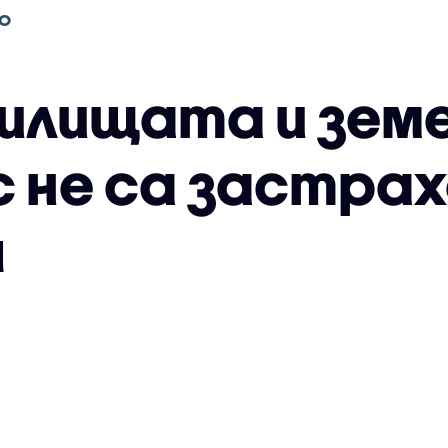
О
илищата и зем
ас не са застра
я