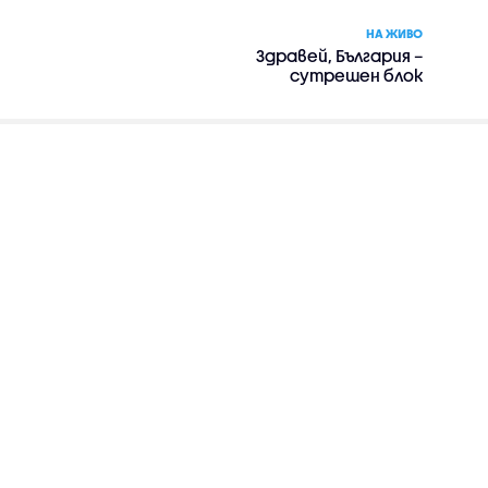
НА ЖИВО
Здравей, България –
сутрешен блок