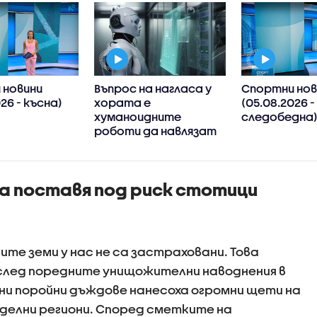
 новини
Въпрос на нагласа у
Спортни нов
26 - късна)
хората е
(05.08.2026 -
хуманоидните
следобедна
роботи да навлязат
скоро в
домакинствата,
смята футуролог
а поставя под риск стотици
те земи у нас не са застраховани. Това
след поредните унищожителни наводнения в
ни поройни дъждове нанесоха огромни щети на
делни региони. Според сметките на