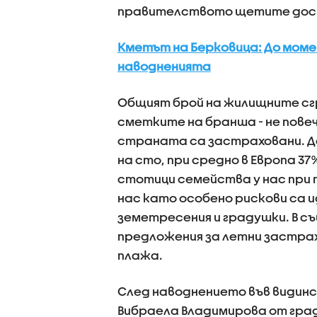
правителството щетите дост
Кметът на Берковица: До моме
наводненията
Общият брой на жилищните сгр
сметките на бранша - не пове
страната са застраховани. Де
на сто, при средно в Европа 3
стотици семейства у нас при т
нас като особено рискови са 
земетресения и градушки. В с
предложения за летни застрахо
плажа.
След наводнението във видин
Вибраела Владимирова от град