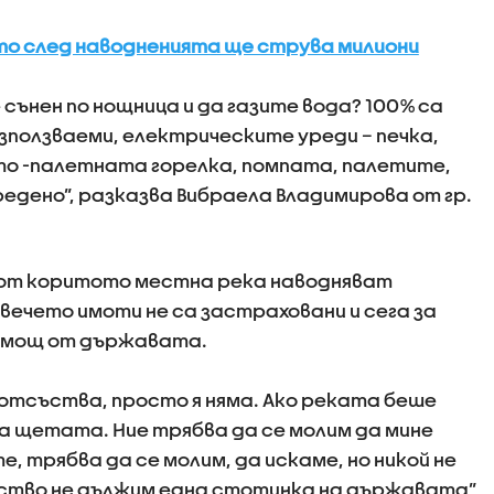
то след наводненията ще струва милиони
 сънен по нощница и да газите вода? 100% са
зползваеми, електрическите уреди – печка,
ото -палетната горелка, помпата, палетите,
вредено”, разказва Вибраела Владимирова от гр.
 от коритото местна река наводняват
вечето имоти не са застраховани и сега за
омощ от държавата.
отсъства, просто я няма. Ако реката беше
а щетата. Ние трябва да се молим да мине
, трябва да се молим, да искаме, но никой не
ейство не дължим една стотинка на държавата”,