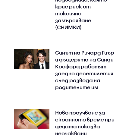
крие риск от
токсично
замърсяване
(СНИМКИ)
Синът на Ричард Гиър
и дъщерята на Синди
Крофорд работят
заедно десетилетия
след развода на
родителите им
Ново проучване за
екранното време при
децата показва
неочаквани