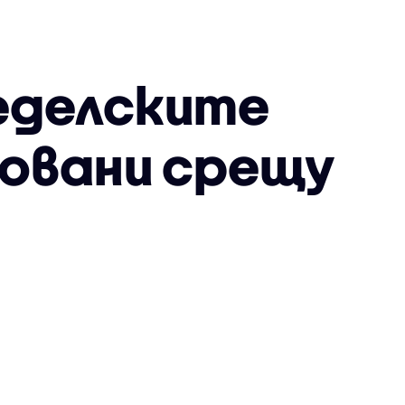
еделските
ховани срещу