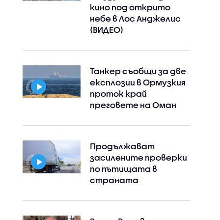
кино под открито
небе в Лос Анджелис
(ВИДЕО)
Танкер съобщи за две
експлозии в Ормузкия
проток край
преговете на Оман
Продължават
засилените проверки
по пътищата в
страната