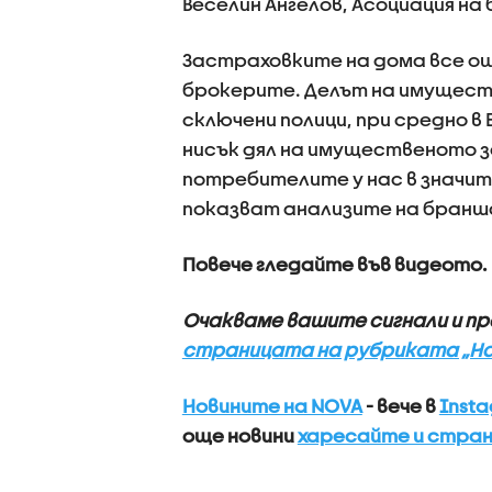
Веселин Ангелов, Асоциация н
Застраховките на дома все ощ
брокерите. Делът на имуществе
сключени полици, при средно в Е
нисък дял на имущественото з
потребителите у нас в значит
показват анализите на бранш
Повече гледайте във видеото.
Очакваме вашите сигнали и пр
страницата на рубриката „На
Новините на NOVA
- вече в
Inst
още новини
харесайте и стран