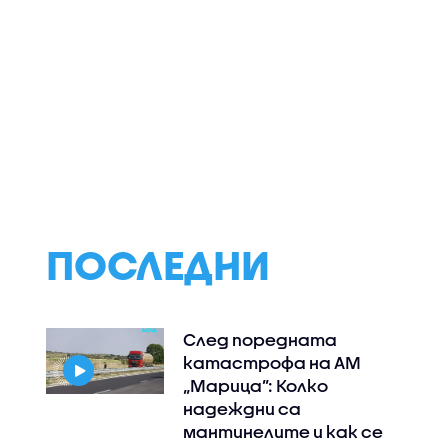
ини
Установиха
Мъж почина сле
дългогодишен
жесток побой в
)
кибершпионаж на
Пловдив
правителствени
информационни
мрежи
ПОСЛЕДНИ
След поредната
катастрофа на АМ
„Марица”: Колко
надеждни са
мантинелите и как се