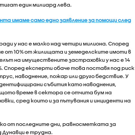
игат един милиард лева.
нта имаме само едно заявление за помощи след
ади у нас е малко над четири милиона. Според
че от 10% от жилищата и земеделските имоти в
лът на имуществените застраховки у нас е 14
7%. Според експерти обаче това поставя под риск
рус, наводнение, пожар или друго бедствие. У
идентифицирани събития като наводнения,
ъщото време в сектора се отчита бум на
вки, сред които и за пътувания и инциденти на
ско от последните дни, равносметката за
 Дунавци е трудна.