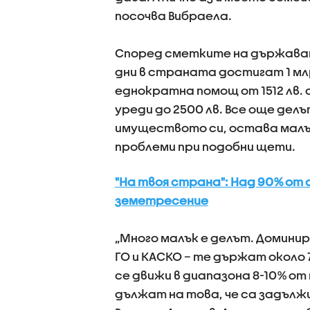
посочва Вибраела.
Според сметките на държава
дни в страната достигат 1 мл
еднократна помощ от 1512 лв.
уреди до 2500 лв. Все още де
имуществото си, остава малъ
проблеми при подобни щети.
"На твоя страна": Над 90% от
земетресение
„Много малък е делът. Домини
ГО и КАСКО – те държат окол
се движи в диапазона 8-10% от
дължат на това, че са задълж