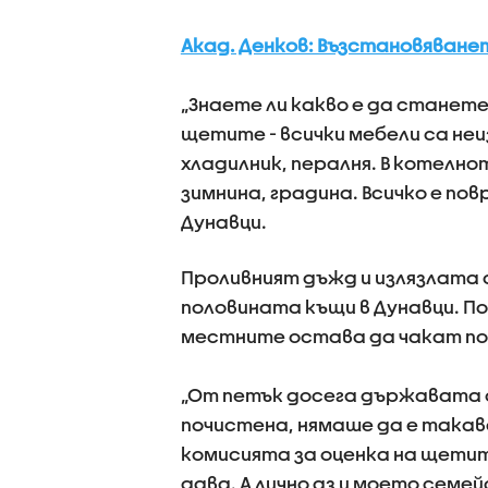
Акад. Денков: Възстановяване
„Знаете ли какво е да станете
щетите - всички мебели са неи
хладилник, пералня. В котелн
зимнина, градина. Всичко е по
Дунавци.
Проливният дъжд и излязлата
половината къщи в Дунавци. По
местните остава да чакат п
„От петък досега държавата 
почистена, нямаше да е такав
комисията за оценка на щетите
дава. А лично аз и моето сем