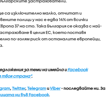
а българските застрахователи.
е са изключително малко, отчитат и
ните полици у нас е едва 14% от всички
вропа 37 на сто. Така България се оказва с най-
астраховане в целия ЕС, което поставя
елно по-голям риск от останалите европейци,
а.
едложения за теми на имейла и
Facebook
 твоя страна”
.
agram
,
Twitter
,
Telegram
и
Viber
- последвайте ни.
За
ицата ни във Facebook
.