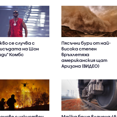
кво се случва с
Пясъчни бури от най-
исъдата на Шон
висока степен
иди" Комбс
връхлетяха
американския щат
Аризона (ВИДЕО)
онове с изкуствен
Майка беше влачена 45