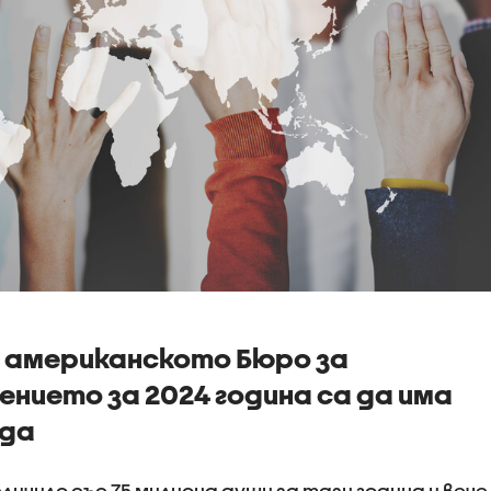
а американското Бюро за
ението за 2024 година са да има
нда
личило със 75 милиона души за тази година и вече