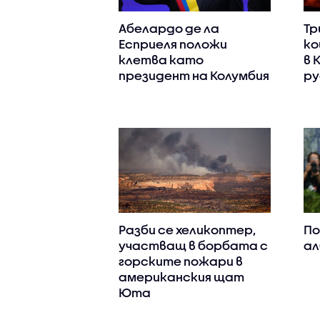
Абелардо де ла
Тр
Есприеля положи
ко
клетва като
в 
президент на Колумбия
ру
Разби се хеликоптер,
По
участващ в борбата с
ал
горските пожари в
американския щат
Юта