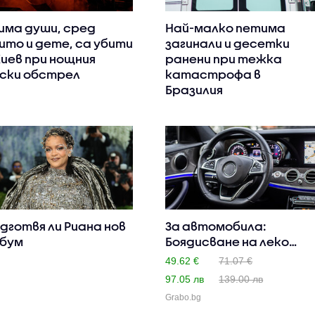
има души, сред
Най-малко петима
ито и дете, са убити
загинали и десетки
Киев при нощния
ранени при тежка
ски обстрел
катастрофа в
Бразилия
дготвя ли Риана нов
За автомобила:
бум
Боядисване на леко
увреден и ..
49.62 €
71.07 €
97.05 лв
139.00 лв
Grabo.bg