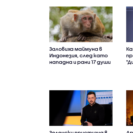
Заловиха маймуна в
Ка
Индонезия, след като
пр
нападна и рани 17 души
"Д
Зеленски пристигна в
Др