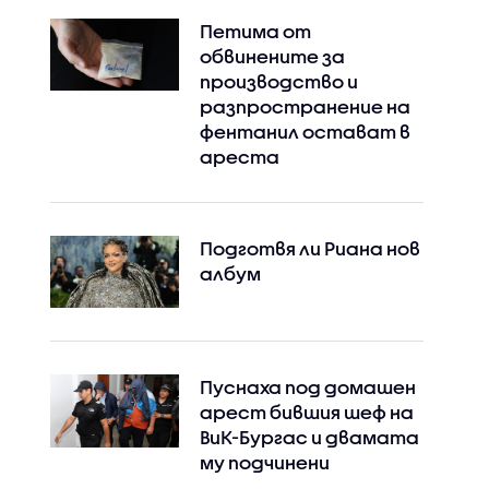
Петима от
обвинените за
производство и
разпространение на
фентанил остават в
ареста
Подготвя ли Риана нов
албум
Пуснаха под домашен
арест бившия шеф на
ВиК-Бургас и двамата
му подчинени