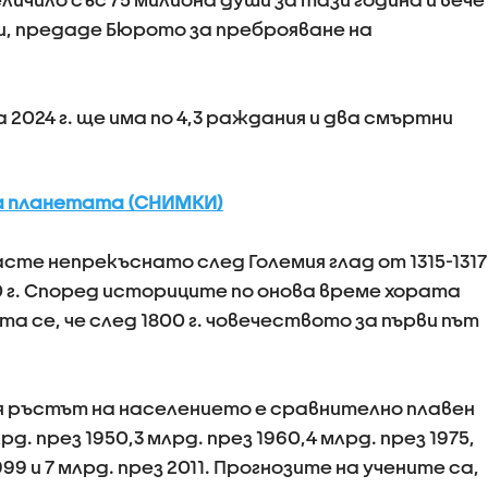
, предаде Бюрото за преброяване на
 2024 г. ще има по 4,3 раждания и два смъртни
на планетата (СНИМКИ)
те непрекъснато след Големия глад от 1315-1317
50 г. Според историците по онова време хората
ята се, че след 1800 г. човечеството за първи път
 ръстът на населението е сравнително плавен
рд. през 1950,3 млрд. през 1960,4 млрд. през 1975,
999 и 7 млрд. през 2011. Прогнозите на учените са,