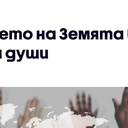
ето на Земята в
 души