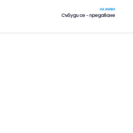
НА ЖИВО
Събуди се – предаване