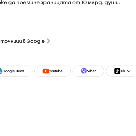
оже да премине границата от 10 млрд. души.
зточници в Google
Google News
Youtube
Viber
TikTok