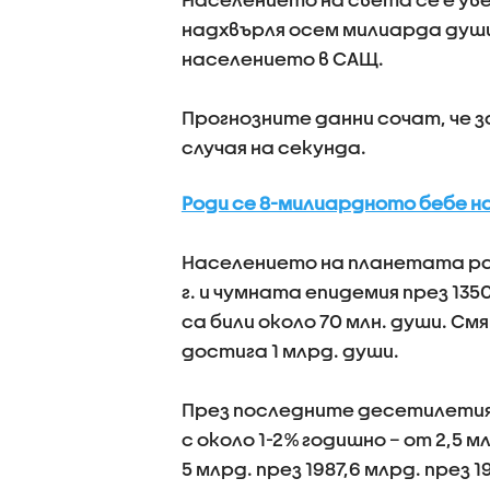
надхвърля осем милиарда души
населението в САЩ.
Прогнозните данни сочат, че за
случая на секунда.
Роди се 8-милиардното бебе 
Населението на планетата рас
г. и чумната епидемия през 13
са били около 70 млн. души. См
достига 1 млрд. души.
През последните десетилетия
с около 1-2% годишно – от 2,5 мл
5 млрд. през 1987,6 млрд. през 1