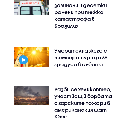
загинали и десетки
ранени при тежка
катастрофа в
Бразилия
Уморителна жега с
температури до 38
градуса в събота
Разби се хеликоптер,
участващ в борбата
с горските пожари в
американския щат
Юта