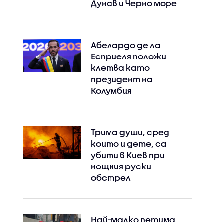
Дунав и Черно море
Абелардо де ла
Есприеля положи
клетва като
президент на
Колумбия
Instagram
Facebook
Трима души, сред
които и дете, са
убити в Киев при
нощния руски
обстрел
Най-малко петима