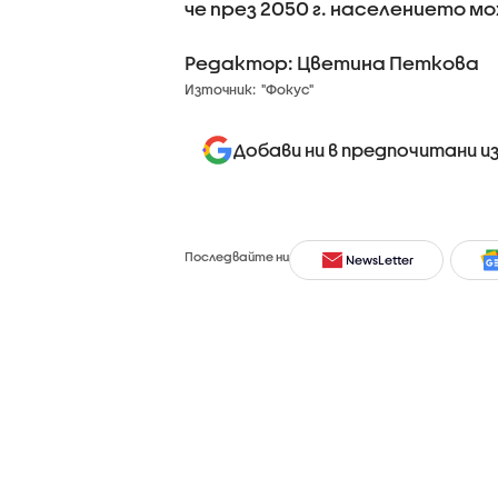
че през 2050 г. населението м
Редактор: Цветина Петкова
Източник:
"Фокус"
Добави ни в предпочитани и
Последвайте ни
NewsLetter