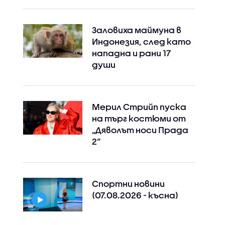
Заловиха маймуна в
Индонезия, след като
нападна и рани 17
души
Мерил Стрийп пуска
на търг костюми от
„Дяволът носи Прада
2“
Спортни новини
(07.08.2026 - късна)