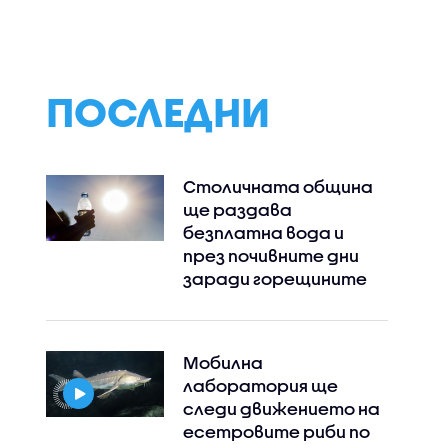
ПОСЛЕДНИ
Столичната община
ще раздава
безплатна вода и
през почивните дни
заради горещините
Мобилна
лаборатория ще
следи движението на
есетровите риби по