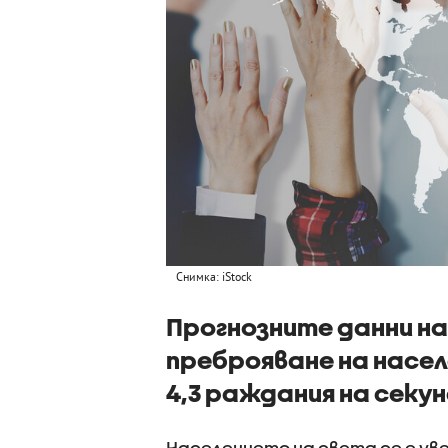
Снимка: iStock
Прогнозните данни н
преброяване на насел
4,3 раждания на секу
Населението на света се е уве