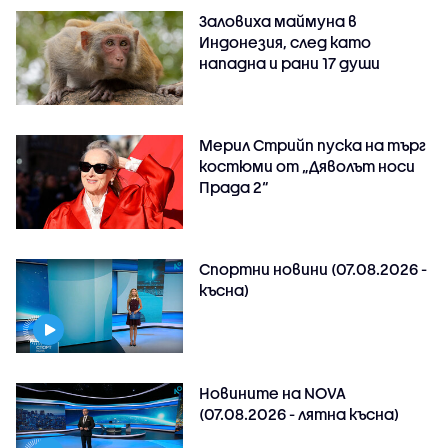
Заловиха маймуна в
Индонезия, след като
нападна и рани 17 души
Мерил Стрийп пуска на търг
костюми от „Дяволът носи
Прада 2“
Спортни новини (07.08.2026 -
късна)
Новините на NOVA
(07.08.2026 - лятна късна)