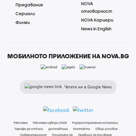
NOVA
Предавания
отговорност
Сериали
NOVA Кариери
Филми
News in English
МОБИЛНОТО ПРИЛОЖЕНИЕ НА NOVA.BG
Четете ни в Google News
Реклама
Реклама избори 2026
Разпространение на канали
Тарифа за откъси
Доставчици
Контакти
Общи условия
Поверителност
Политика ЛД
Правила за ползване