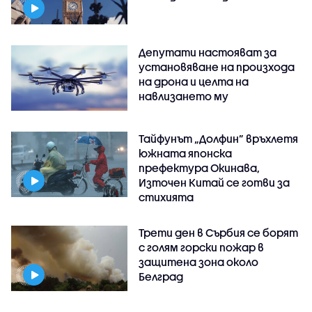
Депутати настояват за
установяване на произхода
на дрона и целта на
навлизането му
Тайфунът „Долфин” връхлетя
южната японска
префектура Окинава,
Източен Китай се готви за
стихията
Трети ден в Сърбия се борят
с голям горски пожар в
защитена зона около
Белград