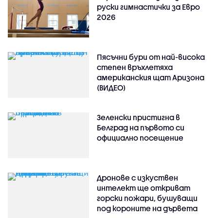
руски гимнастички за Евро
2026
Пясъчни бури от най-висока
степен връхлетяха
американския щат Аризона
(ВИДЕО)
Зеленски пристигна в
Белград на първото си
официално посещение
Дронове с изкуствен
интелект ще откриват
горски пожари, бушуващи
под короните на дървета