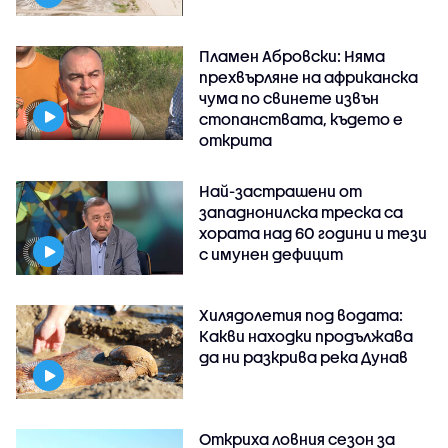
Пламен Абровски: Няма
прехвърляне на африканска
чума по свинете извън
стопанствата, където е
открита
Най-застрашени от
западнонилска треска са
хората над 60 години и тези
с имунен дефицит
Хилядолетия под водата:
Какви находки продължава
да ни разкрива река Дунав
Откриха ловния сезон за