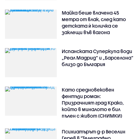
Майка беше влачена 45
метра от влак, след като
детската ѝ количка се
заклещи във вагона
Испанската Суперкупа води
„Реал Мадрид“ и „Барселона“
близо до България
Като средновековен
фентъзи роман:
Призрачният град Крако,
който в миналото е бил
пълен с живот (СНИМКИ)
Психиатърът д-р Веселин
Герев в "Телеграфно