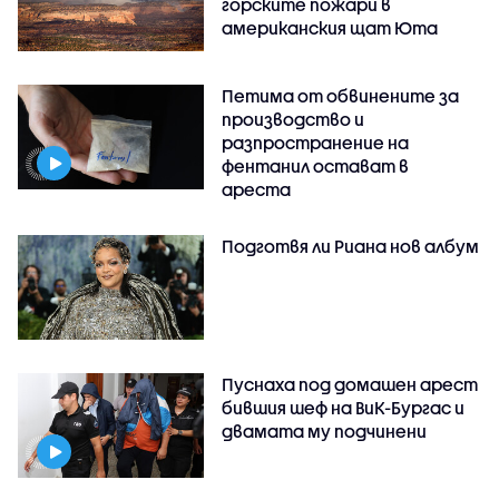
горските пожари в
американския щат Юта
Петима от обвинените за
производство и
разпространение на
фентанил остават в
ареста
Подготвя ли Риана нов албум
Пуснаха под домашен арест
бившия шеф на ВиК-Бургас и
двамата му подчинени