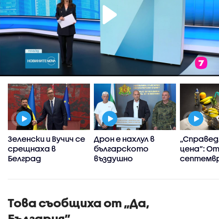
Зеленски и Вучич се
Дрон е нахлул в
„Справед
срещнаха в
българското
цена“: О
Белград
въздушно
септемвр
пространство
да зара
платфор
проследя
цените
Това съобщиха от „Да,
България”