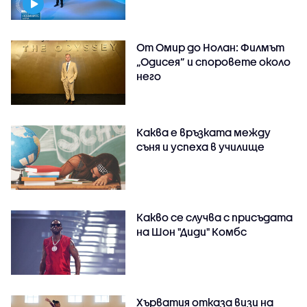
От Омир до Нолан: Филмът
„Одисея” и споровете около
него
Каква е връзката между
съня и успеха в училище
Какво се случва с присъдата
на Шон "Диди" Комбс
Хърватия отказа визи на