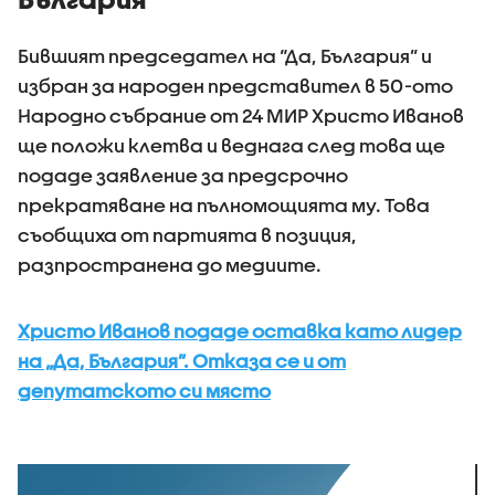
Бившият председател на “Да, България” и
избран за народен представител в 50-ото
Народно събрание от 24 МИР Христо Иванов
ще положи клетва и веднага след това ще
подаде заявление за предсрочно
прекратяване на пълномощията му. Това
съобщиха от партията в позиция,
разпространена до медиите.
Христо Иванов подаде оставка като лидер
на „Да, България”. Отказа се и от
депутатското си място