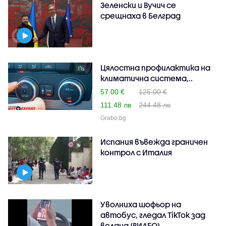
Зеленски и Вучич се
срещнаха в Белград
Цялостна профилактика на
климатична система,..
57.00 €
125.00 €
111.48 лв
244.48 лв
Grabo.bg
Испания въвежда граничен
контрол с Италия
Уволниха шофьор на
автобус, гледал TikTok зад
волана (ВИДЕО)