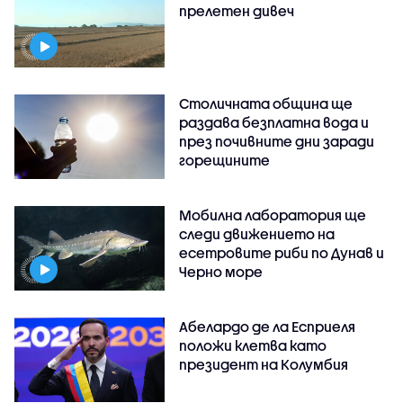
прелетен дивеч
Столичната община ще
раздава безплатна вода и
през почивните дни заради
горещините
Мобилна лаборатория ще
следи движението на
есетровите риби по Дунав и
Черно море
Абелардо де ла Есприеля
положи клетва като
президент на Колумбия