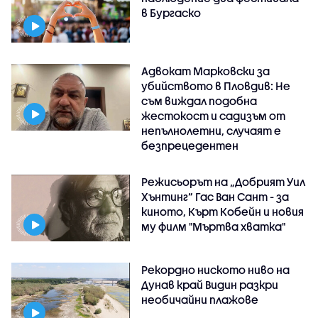
в Бургаско
Адвокат Марковски за
убийството в Пловдив: Не
съм виждал подобна
жестокост и садизъм от
непълнолетни, случаят е
безпрецедентен
Режисьорът на „Добрият Уил
Хънтинг“ Гас Ван Сант - за
киното, Кърт Кобейн и новия
му филм "Мъртва хватка"
Рекордно ниското ниво на
Дунав край Видин разкри
необичайни плажове