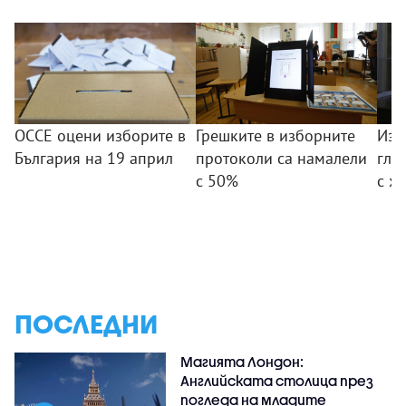
ОССЕ оцени изборите в
Грешките в изборните
Изб
България на 19 април
протоколи са намалели
гла
с 50%
с х
ПОСЛЕДНИ
Магията Лондон:
Английската столица през
погледа на младите