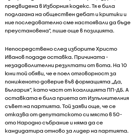
предвидена в Изборния кодекс. Тя е била
подлагана на обществен дебат и критики и
ние последователно сме настоявали да бъде
преустановена", пише още в позицията.
Непосредствено след изборите Христо
Иванов подаде оставка. Причината -
незадоволителни резултати от вота. На 10
юни той обяви, че е поел отговорност за
пониженото доверие във формацията „Да,
България”, като част от коалицията ПП-ДБ. А
оставката е била приета от Изпълнителния
съвет на партията. Той заяви още, че се
отказва от депутатското си място в 50-
ото Народно събрание и няма да се
кандидатира отново за лидер на партията.