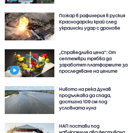
Пожар в рафинерия в руския
Краснодарски край след
украински удар с дронове
„Справедлива цена“: От
септември трябва да
заработят платформите за
проследяване на цените
Нивото на река Дунав
продължава да спада,
достигна 109 см под
условната нула
НАП постави под
наблюдение два фестивала