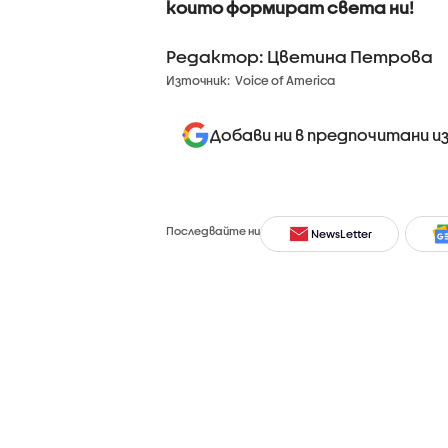
които формират света ни!
Редактор: Цветина Петрова
Източник:
Voice of America
Добави ни в предпочитани и
Последвайте ни
NewsLetter