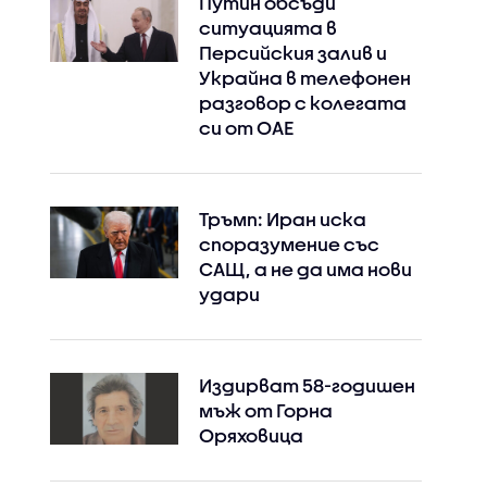
Путин обсъди
ситуацията в
Персийския залив и
Украйна в телефонен
разговор с колегата
си от ОАЕ
Тръмп: Иран иска
споразумение със
САЩ, а не да има нови
удари
Издирват 58-годишен
мъж от Горна
Оряховица