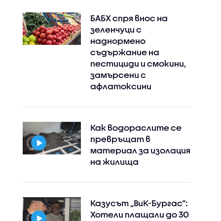
БАБХ спря внос на
зеленчуци с
наднормено
съдържание на
пестициди и смокини,
замърсени с
афлатоксини
Instagram
Facebook
Как водораслите се
превръщат в
материал за изолация
на жилища
Казусът „ВиК-Бургас“:
Хотели плащали до 30