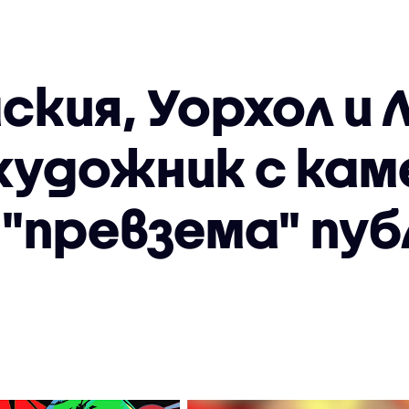
ския, Уорхол и
художник с кам
 "превзема" пу