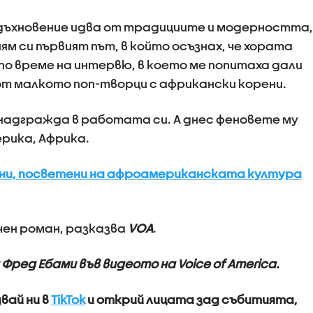
вдъхновение идва от традициите и модерността,
ям си първият път, в който осъзнах, че хората
по време на интервю, в което ме попитаха дали
 от малкото поп-творци с африкански корени.
 надгражда в работата си. А днес феновете му
ерика, Африка.
ни, посветени на афроамериканската култура
чен роман, разказва
VOA
.
ред Ебами във видеото на Voice of America.
вай ни в
TikTok
и открий лицата зад събитията,