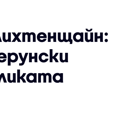
 Лихтенщайн:
ерунски
бликата