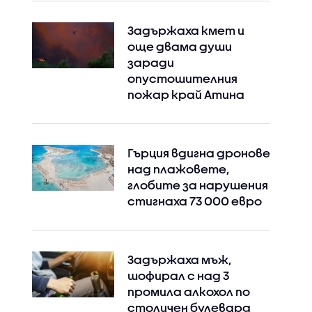
Задържаха кмет и
още двама души
заради
опустошителния
пожар край Атина
Гърция вдигна дронове
над плажовете,
глобите за нарушения
стигнаха 73 000 евро
Задържаха мъж,
шофирал с над 3
промила алкохол по
столичен булевард