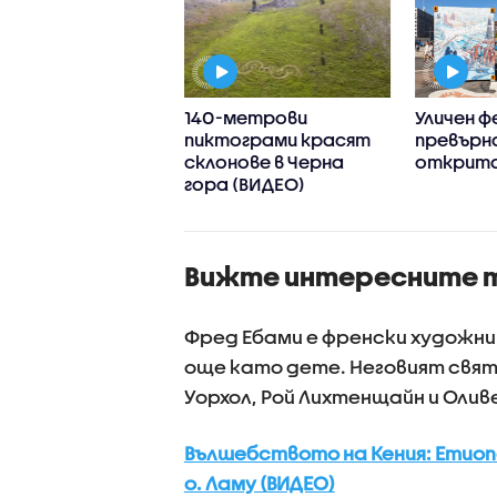
на Дейвид Хокни -
140-метрови
Уличен 
 от най-
пиктограми красят
превърна
телните
склонове в Черна
открита
еменни
гора (ВИДЕО)
жници
Вижте интересните т
Фред Ебами е френски художник
още като дете. Неговият свят
Уорхол, Рой Лихтенщайн и Олив
Вълшебството на Кения: Етиоп
о. Ламу (ВИДЕО)