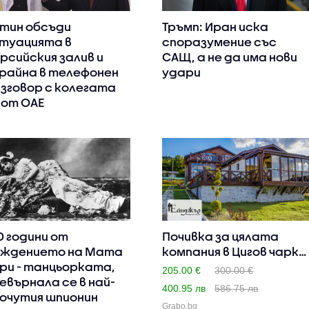
тин обсъди
Тръмп: Иран иска
туацията в
споразумение със
рсийския залив и
САЩ, а не да има нови
райна в телефонен
удари
зговор с колегата
 от ОАЕ
0 години от
Почивка за цялата
ждението на Мата
компания в Цигов чарк:
ри - танцьорката,
Нощ..
205.00 €
300.00 €
евърнала се в най-
400.95 лв
586.75 лв
очутия шпионин
Grabo.bg