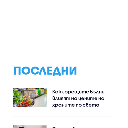
Вход свободен в
Изкуство от ори
 кино и
театър „Сфумато“
Зърно по зърно
наха
дванайсет дни
художници създ
дския
невероятни кар
Варна
(ВИДЕО)
ПОСЛЕДНИ
Как горещите вълни
влияят на цените на
храните по света