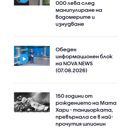
000 лева след
манипулиране на
водомерите и
изнудване
Обеден
информационен блок
на NOVA NEWS
(07.08.2026)
150 години от
рождението на Мата
Хари - танцьорката,
превърнала се в най-
прочутия шпионин