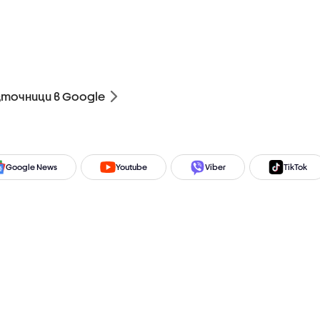
зточници в Google
Google News
Youtube
Viber
TikTok