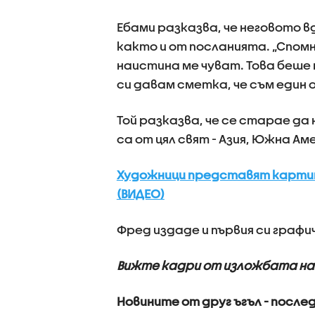
Ебами разказва, че неговото 
както и от посланията. „Спомн
наистина ме чуват. Това беше 
си давам сметка, че съм един
Той разказва, че се старае да
са от цял свят - Азия, Южна Ам
Художници представят карти
(ВИДЕО)
Фред издаде и първия си графи
Вижте кадри от изложбата на Ф
Новините от друг ъгъл - послед