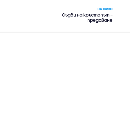
НА ЖИВО
Съдби на кръстопът –
предаване