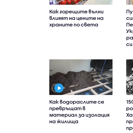
Как горещите вълни
Пу
влияят на цените на
си
храните по света
Пе
Ук
ра
си
Как водораслите се
15
превръщат в
ро
материал за изолация
Ха
на жилища
пр
пр