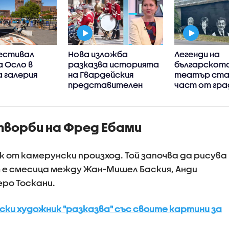
фестивал
Нова изложба
Легенди на
 Осло в
разказва историята
българското
 галерия
на Гвардейския
театър ста
представителен
част от гра
духов оркестър
пейзаж във 
ворби на Фред Ебами
 от камерунски произход. Той започва да рисува
 е смесица между Жан-Мишел Баския, Анди
еро Тоскани.
ски художник "разказва" със своите картини за