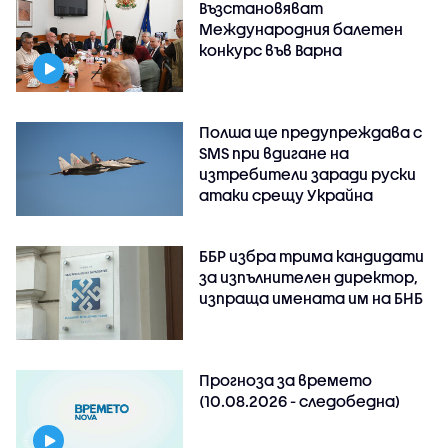
Възстановяват
Международния балетен
конкурс във Варна
Полша ще предупреждава с
SMS при вдигане на
изтребители заради руски
атаки срещу Украйна
ББР избра трима кандидати
за изпълнителен директор,
изпраща имената им на БНБ
Прогноза за времето
(10.08.2026 - следобедна)