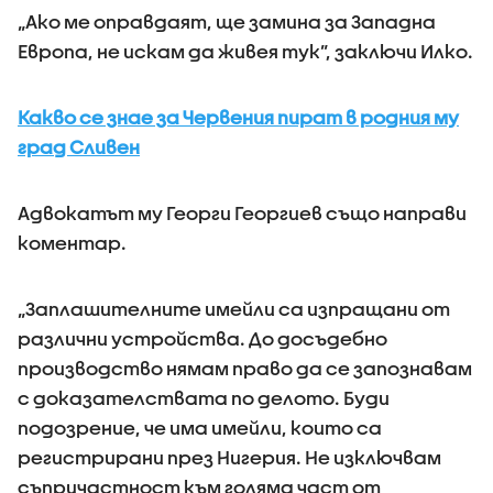
„Ако ме оправдаят, ще замина за Западна
Европа, не искам да живея тук”, заключи Илко.
Какво се знае за Червения пират в родния му
град Сливен
Адвокатът му Георги Георгиев също направи
коментар.
„Заплашителните имейли са изпращани от
различни устройства. До досъдебно
производство нямам право да се запознавам
с доказателствата по делото. Буди
подозрение, че има имейли, които са
регистрирани през Нигерия. Не изключвам
съпричастност към голяма част от