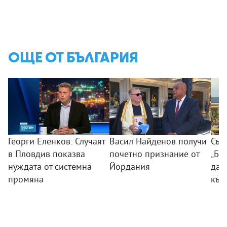
ОЩЕ ОТ БЪЛГАРИЯ
Георги Еленков: Случаят
Васил Найденов получи
Съд
в Пловдив показва
почетно признание от
„Бу
нуждата от системна
Йордания
дан
промяна
към