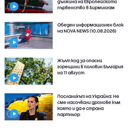
дължина на Европейското
първенство в Бирмингам
Обеден информационен блок
на NOVA NEWS (10.08.2026)
Жълт код за опасни
горещини в половин България
на 11 август
Посланикът на Украйна: Не
сме насочвали дронове към
която и да е страна
партньор