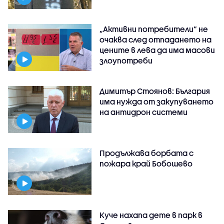
„Активни потребители“ не
очаква след отпадането на
цените в лева да има масови
злоупотреби
Димитър Стоянов: България
има нужда от закупуването
на антидрон системи
Продължава борбата с
пожара край Бобошево
Куче нахапа дете в парк в