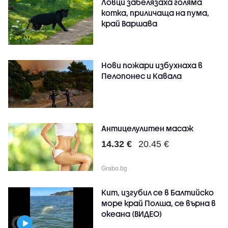
Ловци забелязаха голяма
котка, приличаща на пума,
край Варшава
Нови пожари избухнаха в
Пелопонес и Кавала
Антицелулитен масаж
14.32 €
20.45 €
Grabo.bg
Кит, изгубил се в Балтийско
море край Полша, се върна в
океана (ВИДЕО)