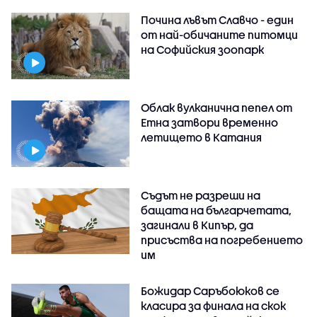
Почина лъвът Славчо - един
от най-обичаните питомци
на Софийския зоопарк
Облак вулканична пепел от
Етна затвори временно
летището в Катания
Съдът не разреши на
бащата на българчетата,
загинали в Кипър, да
присъства на погребението
им
Божидар Саръбоюков се
класира за финала на скок