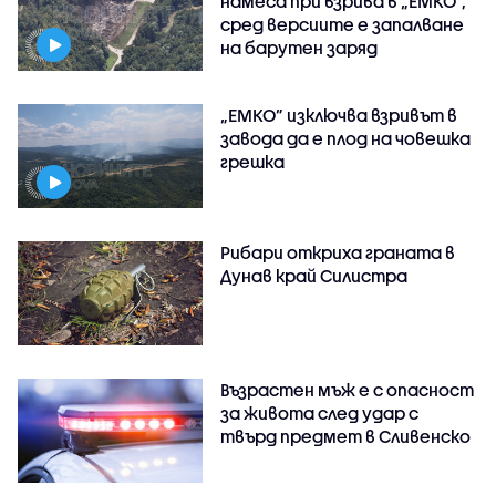
намеса при взрива в „ЕМКО“,
сред версиите е запалване
на барутен заряд
„ЕМКО” изключва взривът в
завода да е плод на човешка
грешка
Рибари откриха граната в
Дунав край Силистра
Възрастен мъж е с опасност
за живота след удар с
твърд предмет в Сливенско