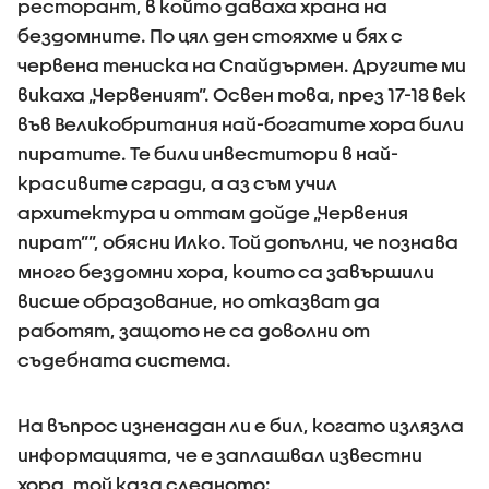
ресторант, в който даваха храна на
бездомните. По цял ден стояхме и бях с
червена тениска на Спайдърмен. Другите ми
викаха „Червеният”. Освен това, през 17-18 век
във Великобритания най-богатите хора били
пиратите. Те били инвеститори в най-
красивите сгради, а аз съм учил
архитектура и оттам дойде „Червения
пират””, обясни Илко. Той допълни, че познава
много бездомни хора, които са завършили
висше образование, но отказват да
работят, защото не са доволни от
съдебната система.
На въпрос изненадан ли е бил, когато излязла
информацията, че е заплашвал известни
хора, той каза следното: