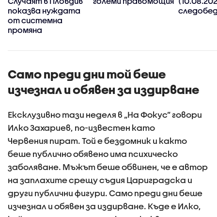
Случаят в Пловдив
големи правомощия
(10.08.202
показва нуждата
следобед
от системна
промяна
Само преди дни той беше
изчезнал и обявен за издирване
Ексклузивно тази неделя в „На Фокус” говори
Илко Захариев, по-известен като
Червения пират. Той е бездомник и както
беше публично обявено има психическо
заболяване. Мъжът беше обвинен, че е автор
на заплахите срещу съдия Цариградска и
други публични фигури. Само преди дни беше
изчезнал и обявен за издирване. Къде е Илко,