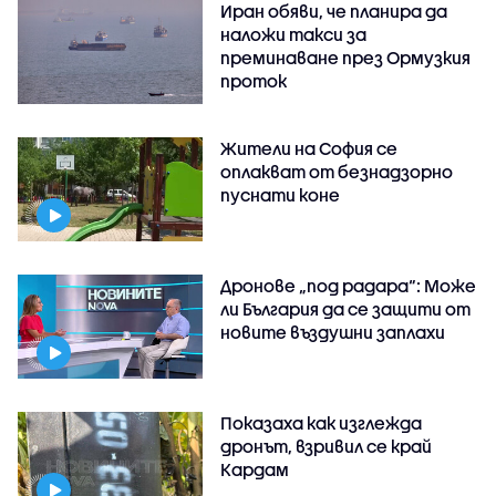
Иран обяви, че планира да
наложи такси за
преминаване през Ормузкия
проток
Жители на София се
оплакват от безнадзорно
пуснати коне
Дронове „под радара“: Може
ли България да се защити от
новите въздушни заплахи
Показаха как изглежда
дронът, взривил се край
Кардам