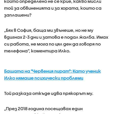
който определено не се крие, какво мисли
той за обвиненията и за хората, които са
заплашени?
„Бях в София, баща ми звънеше, но не му
вдигнах 2-3 дни и затова е подал жалба. Имах
си работа, не мога по цял ден да говоря по
телефона”, коментира Илко.
Бащата на "Червения пират": Като ученик
Илко нямаше психически проблеми
Той разказа откъде идва прякорът му.
„През 2018 година посещавах един