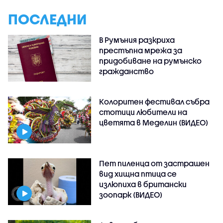
ПОСЛЕДНИ
В Румъния разкриха
престъпна мрежа за
придобиване на румънско
гражданство
Колоритен фестивал събра
стотици любители на
цветята в Меделин (ВИДЕО)
Пет пиленца от застрашен
вид хищна птица се
излюпиха в британски
зоопарк (ВИДЕО)