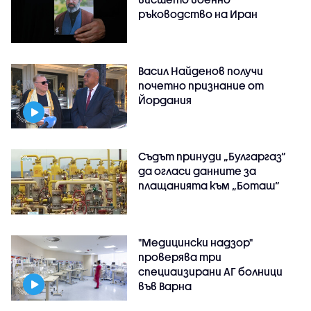
ръководство на Иран
Васил Найденов получи
почетно признание от
Йордания
Съдът принуди „Булгаргаз“
да огласи данните за
плащанията към „Боташ“
"Медицински надзор"
проверява три
специаизирани АГ болници
във Варнa