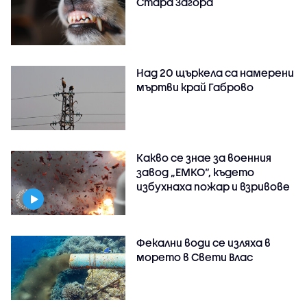
Стара Загора
Над 20 щъркела са намерени
мъртви край Габрово
Какво се знае за военния
завод „ЕМКО“, където
избухнаха пожар и взривове
Фекални води се изляха в
морето в Свети Влас