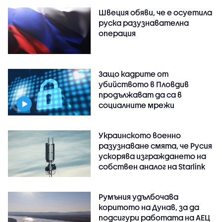
Швеция обяви, че е осуетила
руска разузнавателна
операция
Защо кадрите от
убийството в Пловдив
продължават да са в
социалните мрежи
Украинското военно
разузнаване смята, че Русия
ускорява изграждането на
собствен аналог на Starlink
Румъния удълбочава
коритото на Дунав, за да
подсигури работата на АЕЦ