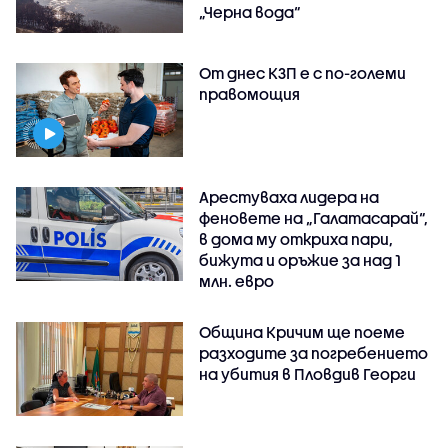
„Черна вода“
От днес КЗП е с по-големи
правомощия
Арестуваха лидера на
феновете на „Галатасарай“,
в дома му откриха пари,
бижута и оръжие за над 1
млн. евро
Община Кричим ще поеме
разходите за погребението
на убития в Пловдив Георги