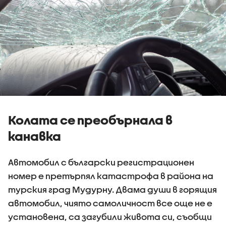
Колата се преобърнала в
канавка
Автомобил с български регистрационен
номер е претърпял катастрофа в района на
турския град Мудурну. Двама души в горящия
автомобил, чиято самоличност все още не е
установена, са загубили живота си, съобщи