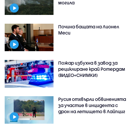
могила
Почина бащата на Лионел
Меси
Пожар избухна в завод за
рециклиране край Ротердам
(ВИДЕО+СНИМКИ)
Русия отхвърли обвиненията
за участие в инцидента с
дрон на летището в Лайпциг