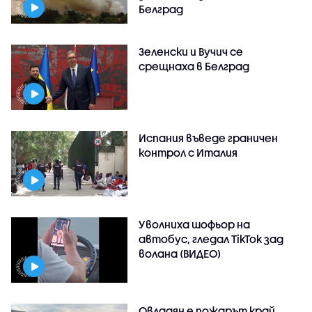
Белград
Зеленски и Вучич се
срещнаха в Белград
Испания въведе граничен
контрол с Италия
Уволниха шофьор на
автобус, гледал TikTok зад
волана (ВИДЕО)
Овладян е пожарът край