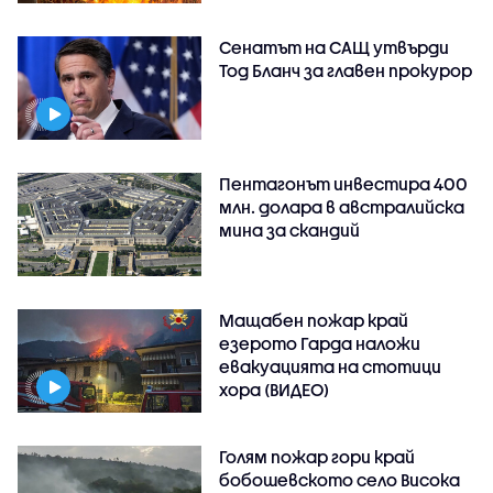
Сенатът на САЩ утвърди
Тод Бланч за главен прокурор
Пентагонът инвестира 400
млн. долара в австралийска
мина за скандий
Мащабен пожар край
езерото Гарда наложи
евакуацията на стотици
хора (ВИДЕО)
Голям пожар гори край
бобошевското село Висока