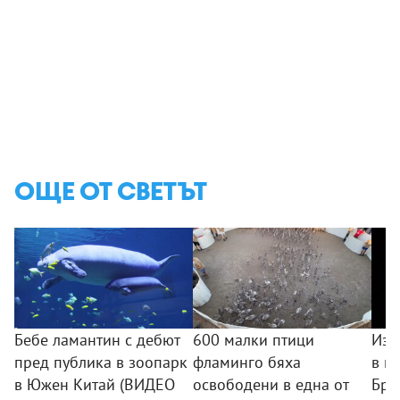
ОЩЕ ОТ СВЕТЪТ
Бебе ламантин с дебют
600 малки птици
Изв
пред публика в зоопарк
фламинго бяха
в к
в Южен Китай (ВИДЕО
освободени в една от
Бри