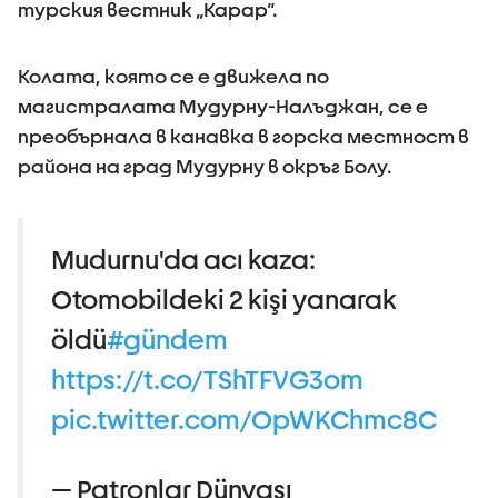
турския вестник „Карар“.
Колата, която се е движела по
магистралата Мудурну-Налъджан, се е
преобърнала в канавка в горска местност в
района на град Мудурну в окръг Болу.
Mudurnu'da acı kaza:
Otomobildeki 2 kişi yanarak
öldü
#gündem
https://t.co/TShTFVG3om
pic.twitter.com/OpWKChmc8C
— Patronlar Dünyası