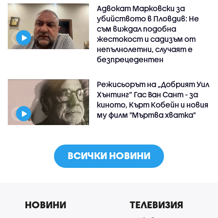
Адвокат Марковски за
убийството в Пловдив: Не
съм виждал подобна
жестокост и садизъм от
непълнолетни, случаят е
безпрецедентен
Режисьорът на „Добрият Уил
Хънтинг“ Гас Ван Сант - за
киното, Кърт Кобейн и новия
му филм "Мъртва хватка"
ВСИЧКИ НОВИНИ
НОВИНИ
ТЕЛЕВИЗИЯ