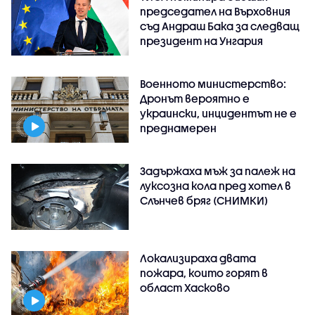
председател на Върховния
съд Андраш Бака за следващ
президент на Унгария
Военното министерство:
Дронът вероятно е
украински, инцидентът не е
преднамерен
Задържаха мъж за палеж на
луксозна кола пред хотел в
Слънчев бряг (СНИМКИ)
Локализираха двата
пожара, които горят в
област Хасково