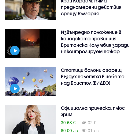
край Кардам: Няма
преднамерени действия
срещу България
Извънредно положение в
канадската провинция
Британска Колумбия заради
неконтролируем пожар
Стотици балони с горещ
въздух полетяха в небето
над Бристол (ВИДЕО)
Oфициална прическа, плюс
грим
30.68 €
46.02 €
60.00 лв
90.01 лв