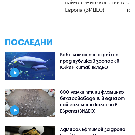
най-големите колонии в
зар
Европа (ВИДЕО)
пож
ПОСЛЕДНИ
Бебе ламантин с дебют
пред публика в зоопарк в
Южен Китай (ВИДЕО
600 малки птици фламинго
бяха освободени в една от
най-големите колонии в
Европа (ВИДЕО)
Адмирал Ефтимов за дрона