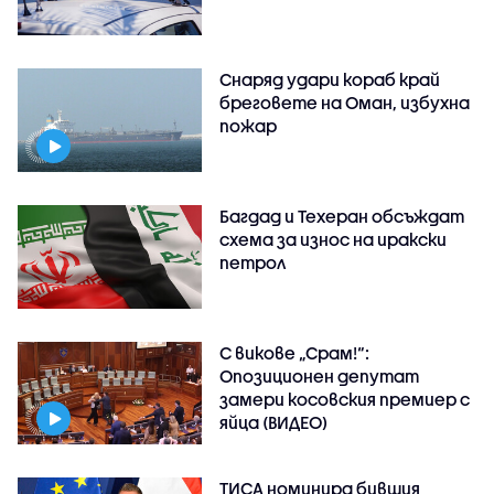
Снаряд удари кораб край
бреговете на Оман, избухна
пожар
Багдад и Техеран обсъждат
схема за износ на иракски
петрол
С викове „Срам!“:
Опозиционен депутат
замери косовския премиер с
яйца (ВИДЕО)
ТИСА номинира бившия