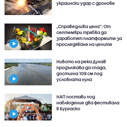
украински удар с дронове
„Справедлива цена“: От
септември трябва да
заработят платформите за
проследяване на цените
Нивото на река Дунав
продължава да спада,
достигна 109 см под
условната нула
НАП постави под
наблюдение два фестивала
в Бургаско