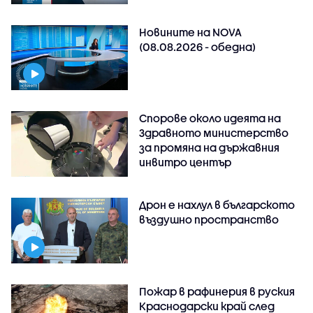
Новините на NOVA
(08.08.2026 - обедна)
Спорове около идеята на
Здравното министерство
за промяна на държавния
инвитро център
Дрон е нахлул в българското
въздушно пространство
Пожар в рафинерия в руския
Краснодарски край след