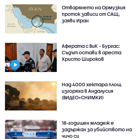
Отварянето на Ормузкия
проток зависи от САЩ,
заяви Иран
Аферата с ВиК – Бургас:
Съдът остави в ареста
Христо Широков
Над 4000 хектара площ
изгоряха в Андалусия
(ВИДЕО+СНИМКИ)
18-годишен младеж е
задържан за убийството на
чичо си