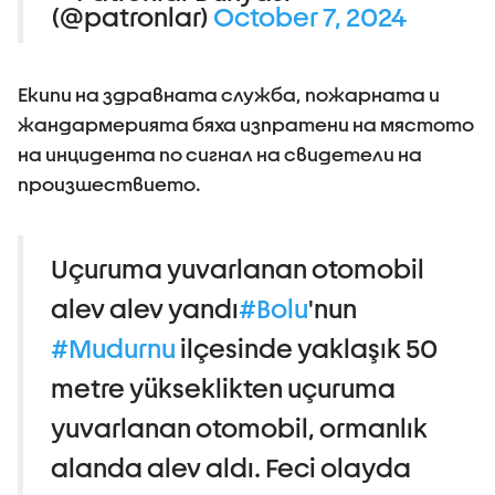
(@patronlar)
October 7, 2024
Екипи на здравната служба, пожарната и
жандармерията бяха изпратени на мястото
на инцидента по сигнал на свидетели на
произшествието.
Uçuruma yuvarlanan otomobil
alev alev yandı
#Bolu
'nun
#Mudurnu
ilçesinde yaklaşık 50
metre yükseklikten uçuruma
yuvarlanan otomobil, ormanlık
alanda alev aldı. Feci olayda