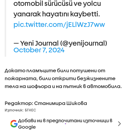
otomobil sürücüsü ve yolcu
yanarak hayatını kaybetti.
pic.twitter.com/jELlWzJ7ww
— Yeni Journal (@yenijournal)
October 7, 2024
Докато пламъците били потушени от
пожарната, били открити безжизнените
тела на шофьора и на пътник в автомобила.
Редактор: Станимира Шикова
Източник:
БГНЕС
Добави ни в предпочитани източници в
Google