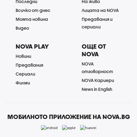
Последни
На живо
Всичко от днес
Лицата на NOVA
Моята новина
Предавания и
сериали
Видео
NOVA PLAY
ОЩЕ ОТ
NOVA
Новини
NOVA
Предавания
отговорност
Сериали
NOVA Кариери
Филми
News in English
МОБИЛНОТО ПРИЛОЖЕНИЕ НА NOVA.BG