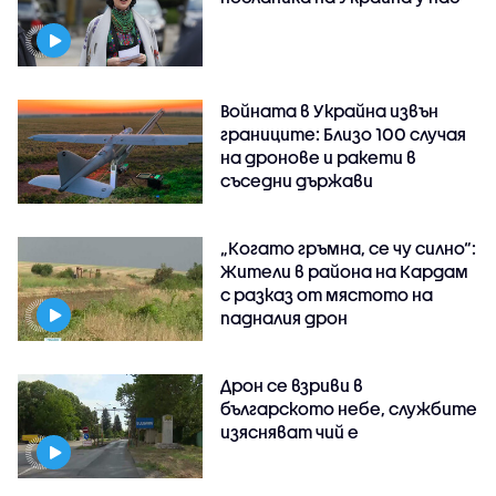
Войната в Украйна извън
границите: Близо 100 случая
на дронове и ракети в
съседни държави
„Когато гръмна, се чу силно“:
Жители в района на Кардам
с разказ от мястото на
падналия дрон
Дрон се взриви в
българското небе, службите
изясняват чий е