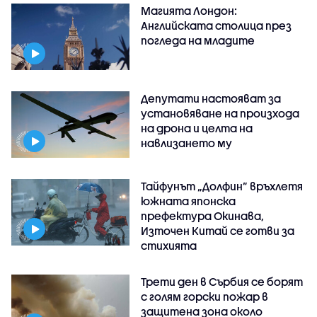
Магията Лондон:
Английската столица през
погледа на младите
Депутати настояват за
установяване на произхода
на дрона и целта на
навлизането му
Тайфунът „Долфин” връхлетя
южната японска
префектура Окинава,
Източен Китай се готви за
стихията
Трети ден в Сърбия се борят
с голям горски пожар в
защитена зона около