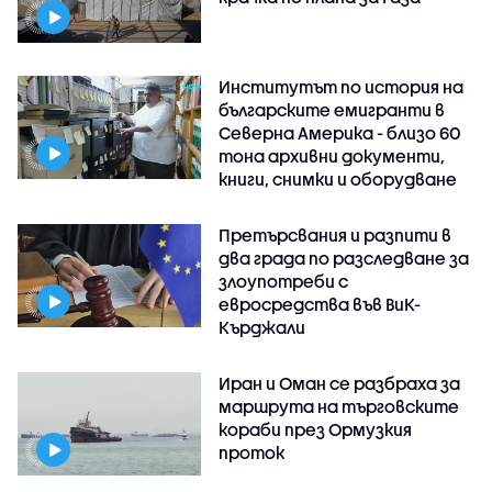
Институтът по история на
българските емигранти в
Северна Америка - близо 60
тона архивни документи,
книги, снимки и оборудване
Претърсвания и разпити в
два града по разследване за
злоупотреби с
евросредства във ВиК-
Кърджали
Иран и Оман се разбраха за
маршрута на търговските
кораби през Ормузкия
проток