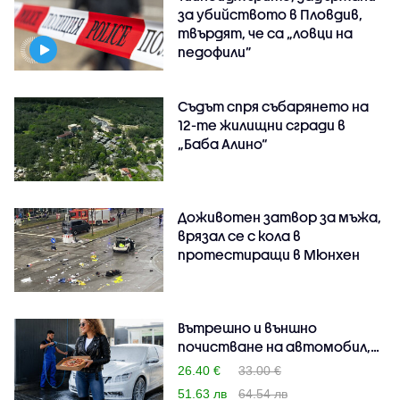
за убийството в Пловдив,
твърдят, че са „ловци на
педофили”
Съдът спря събарянето на
12-те жилищни сгради в
„Баба Алино“
Доживотен затвор за мъжа,
врязал се с кола в
протестиращи в Мюнхен
Вътрешно и външно
почистване на автомобил,
п..
26.40 €
33.00 €
51.63 лв
64.54 лв