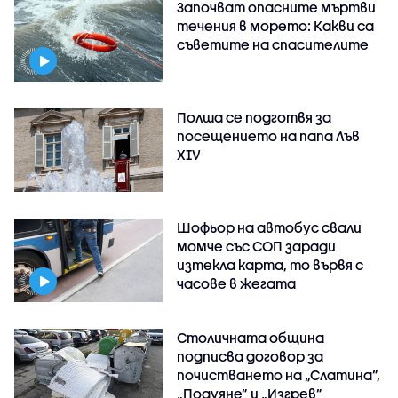
Започват опасните мъртви
течения в морето: Какви са
съветите на спасителите
Полша се подготвя за
посещението на папа Лъв
XIV
Шофьор на автобус свали
момче със СОП заради
изтекла карта, то вървя с
часове в жегата
Столичната община
подписва договор за
почистването на „Слатина”,
„Подуяне” и „Изгрев”