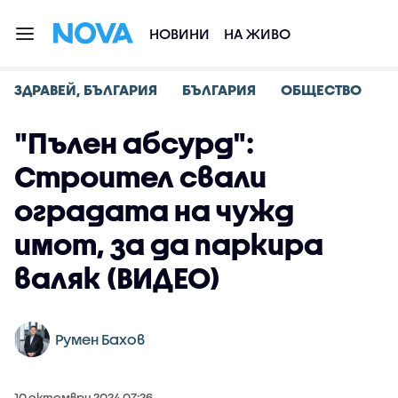
НОВИНИ
НА ЖИВО
ЗДРАВЕЙ, БЪЛГАРИЯ
БЪЛГАРИЯ
ОБЩЕСТВО
"Пълен абсурд":
Строител свали
оградата на чужд
имот, за да паркира
валяк (ВИДЕО)
Румен Бахов
10 октомври 2024 07:26