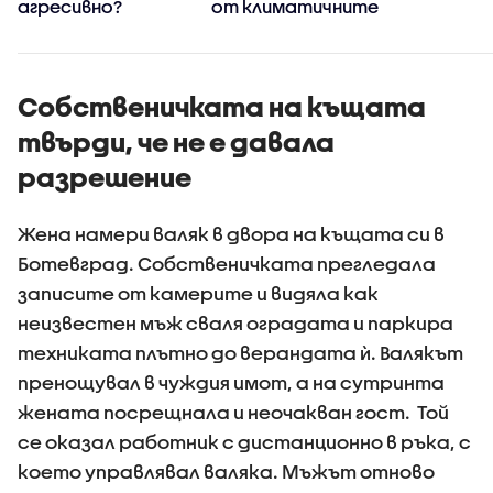
е
агресивно?
от климатичните
промени, такива
явления ще
зачестяват
Собственичката на къщата
твърди, че не е давала
разрешение
Жена намери валяк в двора на къщата си в
Ботевград. Собственичката прегледала
записите от камерите и видяла как
неизвестен мъж сваля оградата и паркира
техниката плътно до верандата ѝ. Валякът
пренощувал в чуждия имот, а на сутринта
жената посрещнала и неочакван гост. Той
се оказал работник с дистанционно в ръка, с
което управлявал валяка. Мъжът отново