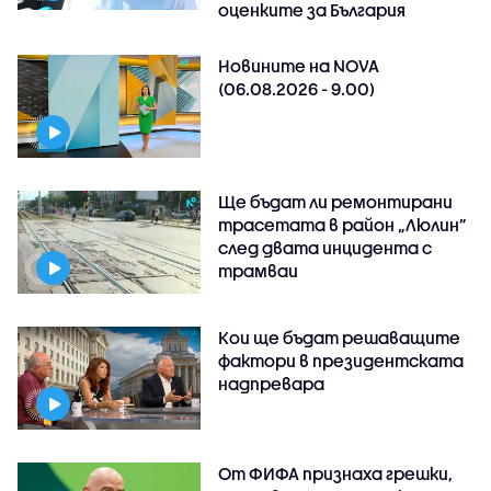
оценките за България
Новините на NOVA
(06.08.2026 - 9.00)
Ще бъдат ли ремонтирани
трасетата в район „Люлин”
след двата инцидента с
трамваи
Кои ще бъдат решаващите
фактори в президентската
надпревара
От ФИФА признаха грешки,