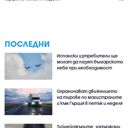
ПОСЛЕДНИ
Испански изтребители ще
могат да пазят българското
небе при необходимост
Ограничават движението
на тирове по магистралите
и към Гърция в петък и неделя
Тийнейджърите, задържани