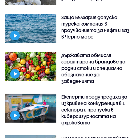
Защо България допуска
турска компания в
проучванията за нефт и газ
в Черно море
Държавата обмисля
гарантирани брандове за
родни стоки и специално
обозначение за
заведенията
Експерти предупредиха за
изкривена конкуренция в IT
сектора и пропуски в
киберсигурността на
държавата