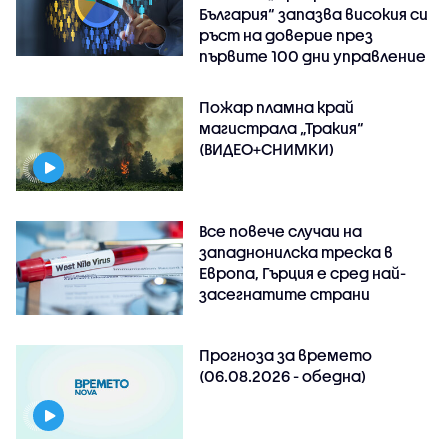
България“ запазва високия си
ръст на доверие през
първите 100 дни управление
Пожар пламна край
магистрала „Тракия“
(ВИДЕО+СНИМКИ)
Все повече случаи на
западнонилска треска в
Европа, Гърция е сред най-
засегнатите страни
Прогноза за времето
(06.08.2026 - обедна)