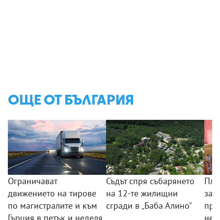
ОЩЕ ОТ БЪЛГАРИЯ
Ограничават
Съдът спря събарянето
Пла
движението на тирове
на 12-те жилищни
защ
по магистралите и към
сгради в „Баба Алино“
про
Гърция в петък и неделя
нел