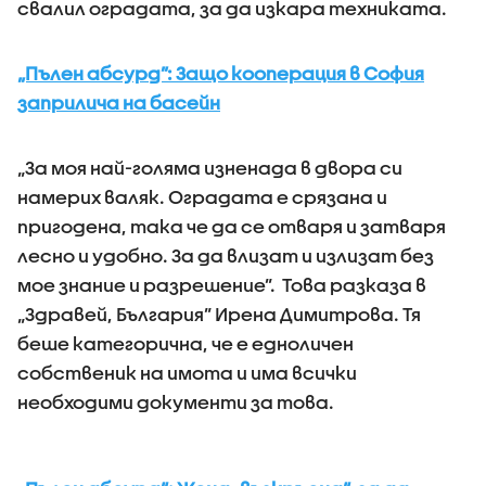
свалил оградата, за да изкара техниката.
„Пълен абсурд”: Защо кооперация в София
заприлича на басейн
„За моя най-голяма изненада в двора си
намерих валяк. Оградата е срязана и
пригодена, така че да се отваря и затваря
лесно и удобно. За да влизат и излизат без
мое знание и разрешение”. Това разказа в
„Здравей, България” Ирена Димитрова. Тя
беше категорична, че е едноличен
собственик на имота и има всички
необходими документи за това.