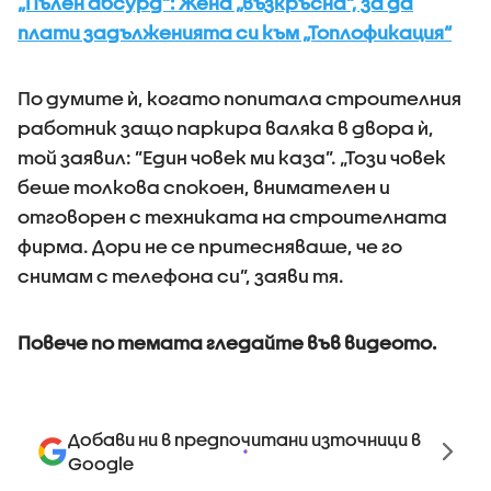
„Пълен абсурд“: Жена „възкръсна“, за да
плати задълженията си към „Топлофикация“
По думите ѝ, когато попитала строителния
работник защо паркира валяка в двора ѝ,
той заявил: ”Един човек ми каза”. „Този човек
беше толкова спокоен, внимателен и
отговорен с техниката на строителната
фирма. Дори не се притесняваше, че го
снимам с телефона си”, заяви тя.
Повече по темата гледайте във видеото.
Добави ни в предпочитани източници в
Google