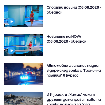
Спортни новини (06.08.2026 -
обедна)
Новините на NOVA
(06.08.2026 - обедна)
Автомобил с испанци падна
в дере след гонка с "Гранична
полиция" в Бургас
И Израел, и „Хамас“ чакат
другият да направи първата
крачка по плана за Газа