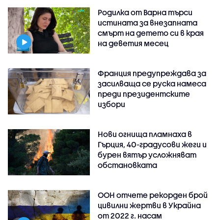
Родилка от Варна търси
истината за внезапната
смърт на детето си в края
на деветия месец
Франция предупреждава за
засилваща се руска намеса
преди президентските
избори
Нови огнища пламнаха в
Гърция, 40-градусови жеги и
бурен вятър усложняват
обстановката
ООН отчете рекорден брой
цивилни жертви в Украйна
от 2022 г. насам