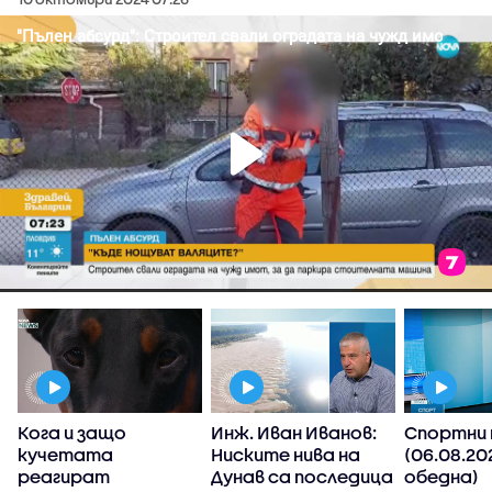
Кога и защо
Инж. Иван Иванов:
Спортни 
кучетата
Ниските нива на
(06.08.20
реагират
Дунав са последица
обедна)