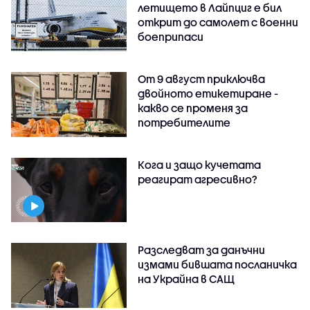
летището в Лайпциг е бил
открит до самолет с военни
боеприпаси
От 9 август приключва
двойното етикетиране -
какво се променя за
потребителите
Кога и защо кучетата
реагират агресивно?
Разследват за данъчни
измами бившата посланичка
на Украйна в САЩ