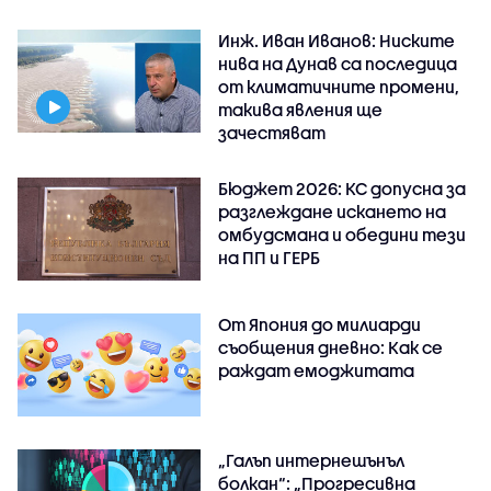
Инж. Иван Иванов: Ниските
нива на Дунав са последица
от климатичните промени,
такива явления ще
зачестяват
Бюджет 2026: КС допусна за
разглеждане искането на
омбудсмана и обедини тези
на ПП и ГЕРБ
От Япония до милиарди
съобщения дневно: Как се
раждат емоджитата
„Галъп интернешънъл
болкан“: „Прогресивна