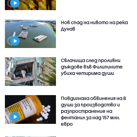
Нов спад на нивото на река
Дунав
Свлачища след проливни
дъждове във Филипините
убиха четирима души
Повдигнаха обвинения на 8
души за производство и
разпространение на
фентанил за над 157 млн.
евро