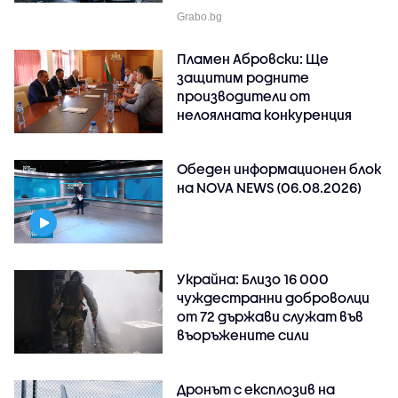
Grabo.bg
Пламен Абровски: Ще
защитим родните
производители от
нелоялната конкуренция
Обеден информационен блок
на NOVA NEWS (06.08.2026)
Украйна: Близо 16 000
чуждестранни доброволци
от 72 държави служат във
въоръжените сили
Дронът с експлозив на