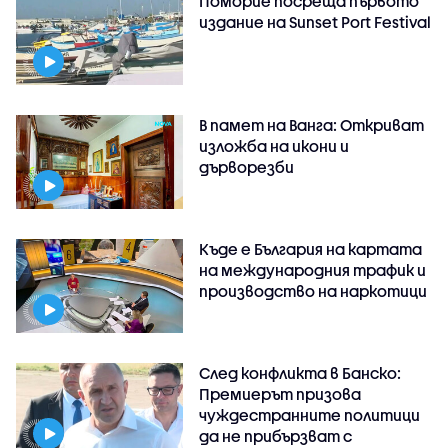
Поморие посреща първото
издание на Sunset Port Festival
В памет на Ванга: Откриват
изложба на икони и
дърворезби
Къде е България на картата
на международния трафик и
производство на наркотици
След конфликта в Банско:
Премиерът призова
чуждестранните политици
да не прибързват с