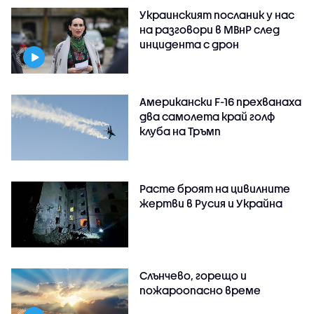
Украинският посланик у нас
на разговори в МВнР след
инцидента с дрон
Американски F-16 прехванаха
два самолета край голф
клуба на Тръмп
Расте броят на цивилните
жертви в Русия и Украйна
Слънчево, горещо и
пожароопасно време