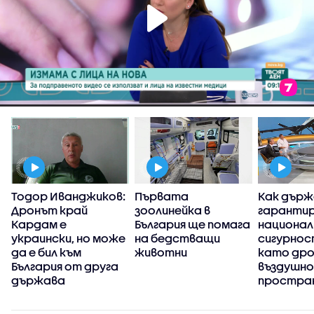
Тодор Иванджиков:
Първата
Как дър
Дронът край
зоолинейка в
гаранти
Кардам е
България ще помага
национа
украински, но може
на бедстващи
сигурнос
да е бил към
животни
като дро
България от друга
въздушно
държава
простра