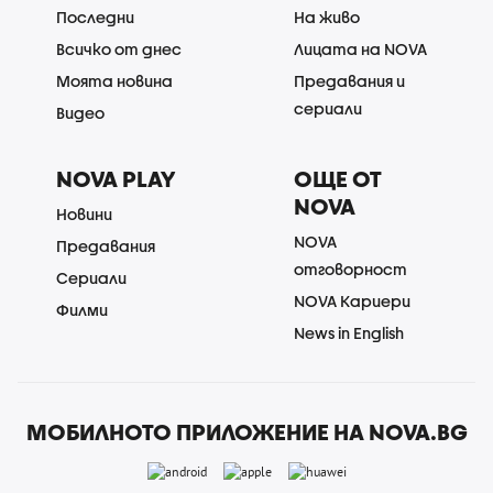
Последни
На живо
Всичко от днес
Лицата на NOVA
Моята новина
Предавания и
сериали
Видео
NOVA PLAY
ОЩЕ ОТ
NOVA
Новини
NOVA
Предавания
отговорност
Сериали
NOVA Кариери
Филми
News in English
МОБИЛНОТО ПРИЛОЖЕНИЕ НА NOVA.BG