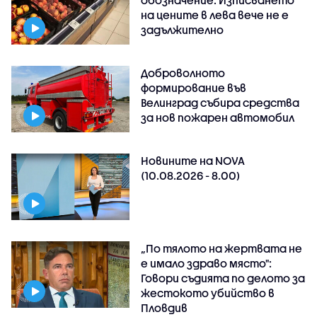
обозначение: Изписването
на цените в лева вече не е
задължително
Доброволното
формирование във
Велинград събира средства
за нов пожарен автомобил
Новините на NOVA
(10.08.2026 - 8.00)
„По тялото на жертвата не
е имало здраво място":
Говори съдията по делото за
жестокото убийство в
Пловдив