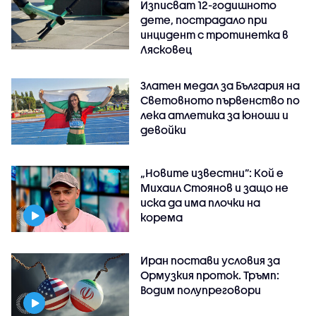
Изписват 12-годишното
дете, пострадало при
инцидент с тротинетка в
Лясковец
Златен медал за България на
Световното първенство по
лека атлетика за юноши и
девойки
„Новите известни”: Кой е
Михаил Стоянов и защо не
иска да има плочки на
корема
Иран постави условия за
Ормузкия проток. Тръмп:
Водим полупреговори