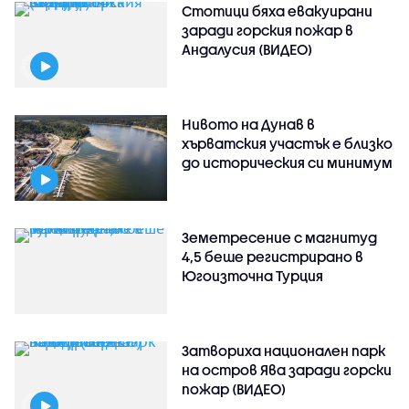
Стотици бяха евакуирани
заради горския пожар в
Андалусия (ВИДЕО)
Нивото на Дунав в
хърватския участък е близко
до историческия си минимум
Земетресение с магнитуд
4,5 беше регистрирано в
Югоизточна Турция
Затвориха национален парк
на остров Ява заради горски
пожар (ВИДЕО)