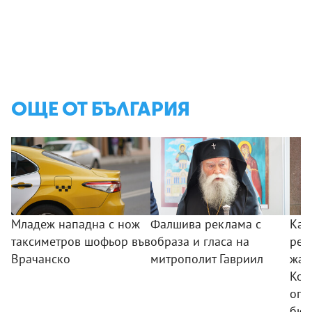
ОЩЕ ОТ БЪЛГАРИЯ
Младеж нападна с нож
Фалшива реклама с
Как
таксиметров шофьор във
образа и гласа на
реш
Врачанско
митрополит Гавриил
жал
Кон
опо
бюд