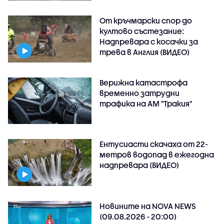
От кръчмарски спор до
култово състезание:
Надпревара с косачки за
трева в Англия (ВИДЕО)
Верижна катастрофа
временно затрудни
трафика на АМ "Тракия"
Ентусиасти скачаха от 22-
метров водопад в ежегодна
надпревара (ВИДЕО)
Новините на NOVA NEWS
(09.08.2026 - 20:00)