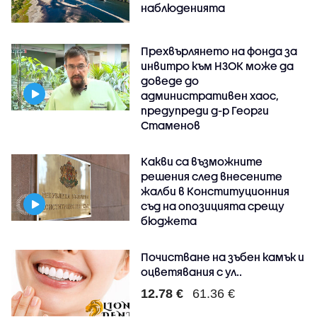
наблюденията
Прехвърлянето на фонда за
инвитро към НЗОК може да
доведе до
административен хаос,
предупреди д-р Георги
Стаменов
Какви са възможните
решения след внесените
жалби в Конституционния
съд на опозицията срещу
бюджета
Почистване на зъбен камък и
оцветявания с ул..
12.78 €
61.36 €