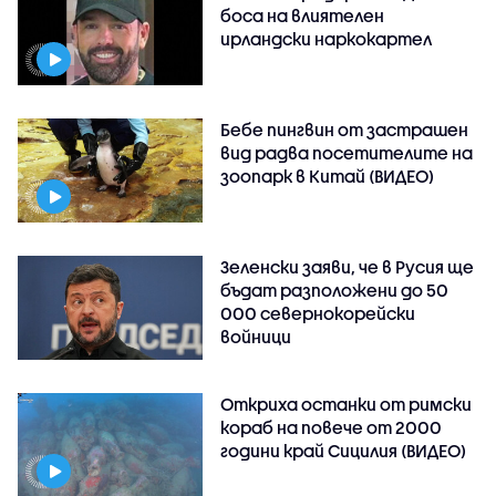
боса на влиятелен
ирландски наркокартел
Бебе пингвин от застрашен
вид радва посетителите на
зоопарк в Китай (ВИДЕО)
Зеленски заяви, че в Русия ще
бъдат разположени до 50
000 севернокорейски
войници
Откриха останки от римски
кораб на повече от 2000
години край Сицилия (ВИДЕО)