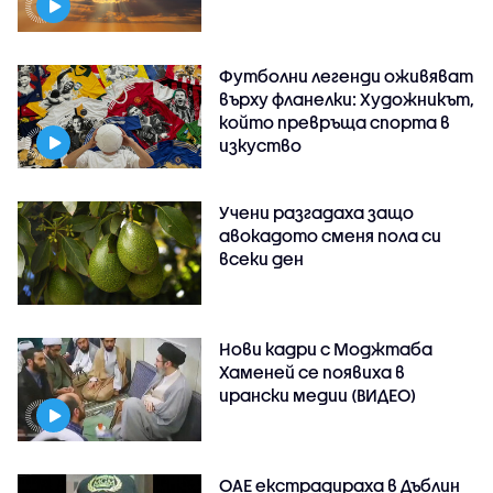
Футболни легенди оживяват
върху фланелки: Художникът,
който превръща спорта в
изкуство
Учени разгадаха защо
авокадото сменя пола си
всеки ден
Нови кадри с Моджтаба
Хаменей се появиха в
ирански медии (ВИДЕО)
ОАЕ екстрадираха в Дъблин