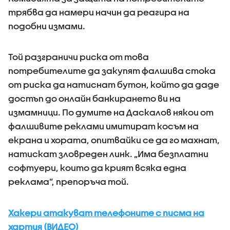
трябва да намери начин да реагира на
подобни измами.
Той разграничи риска от това
потребителите да закупят фалшива стока
от риска да натиснат бутон, който да даде
достъп до онлайн банкирането ви на
измамници. По думите на Даскалов някои от
фалшивите реклами имитират косъм на
екрана и хората, опитвайки се да го махнат,
натискат зловреден линк. „Има безплатни
софтуери, които да крият всяка една
реклама”, препоръча той.
Хакери атакуват телефоните с писма на
хартия (ВИДЕО)