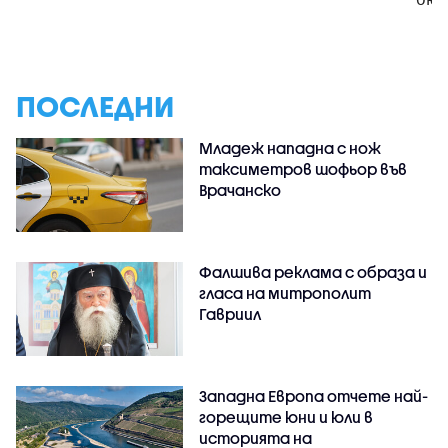
ПОСЛЕДНИ
Младеж нападна с нож
таксиметров шофьор във
Врачанско
Фалшива реклама с образа и
гласа на митрополит
Гавриил
Западна Европа отчете най-
горещите юни и юли в
историята на