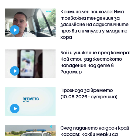
Криминален психолог: Има
тревожна тенденция за
засилване на садистичните
прояви и импулси у младите
хора
Бой и унижение пред камера:
Кой стои зад жестокото
нападение над дете в
Радомир
Прогноза за времето
(10.08.2026 - сутрешна)
След падането на дрон край
Кардам: Какви мерки са