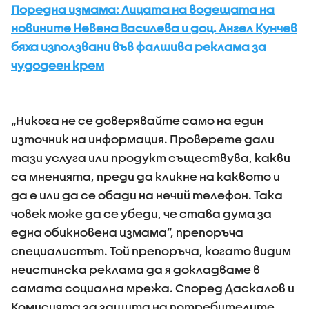
Поредна измама: Лицата на водещата на
новините Невена Василева и доц. Ангел Кунчев
бяха използвани във фалшива реклама за
чудодеен крем
„Никога не се доверявайте само на един
източник на информация. Проверете дали
тази услуга или продукт съществува, какви
са мненията, преди да кликне на каквото и
да е или да се обади на нечий телефон. Така
човек може да се убеди, че става дума за
една обикновена измама”, препоръча
специалистът. Той препоръча, когато видим
неистинска реклама да я докладваме в
самата социална мрежа. Според Даскалов и
Комисията за защита на потребителите