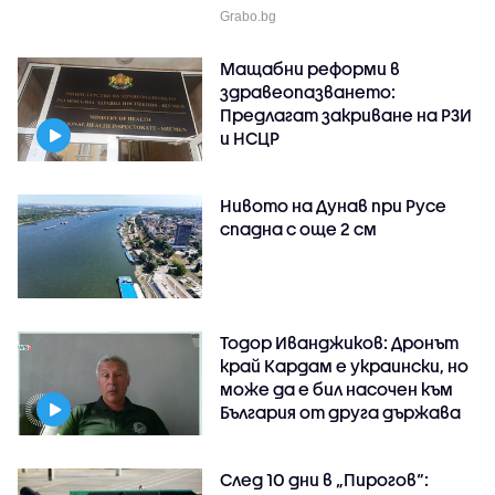
Grabo.bg
Мащабни реформи в
здравеопазването:
Предлагат закриване на РЗИ
и НСЦР
Нивото на Дунав при Русе
спадна с още 2 см
Тодор Иванджиков: Дронът
край Кардам е украински, но
може да е бил насочен към
България от друга държава
След 10 дни в „Пирогов“: