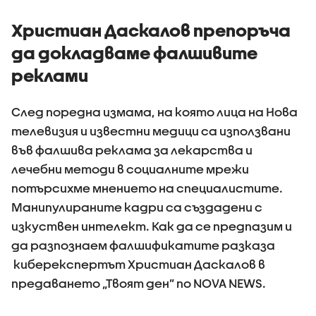
Христиан Даскалов препоръча
да докладваме фалшивите
реклами
След поредна измама, на която лица на Нова
телевизия и известни медици са използвани
във фалшива реклама за лекарства и
лечебни методи в социалните мрежи
потърсихме мнението на специалистите.
Манипулираните кадри са създадени с
изкуствен интелект. Как да се предпазим и
да разпознаем фалшификатите разказа
киберекспертът Христиан Даскалов в
предаването „Твоят ден” по NOVA NEWS.