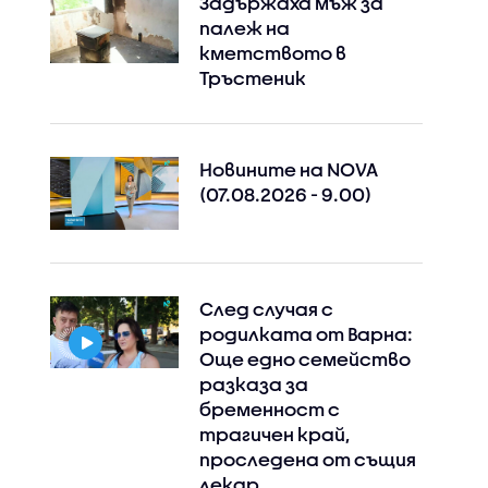
Задържаха мъж за
палеж на
кметството в
Тръстеник
Новините на NOVA
(07.08.2026 - 9.00)
След случая с
родилката от Варна:
Още едно семейство
разказа за
бременност с
трагичен край,
проследена от същия
лекар