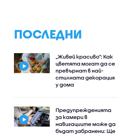
ПОСЛЕДНИ
„Живей красиво”: Как
цветята могат да се
превърнат в най-
стилната декорация
у дома
Предупрежденията
за камери в
навигациите може да
бъдат забранени: Ще