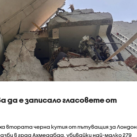
 да е записало гласовете от
ха втората черна кутия от пътуващия за Лондон
е разби в град Ахмедабад, убивайки най-малко 279