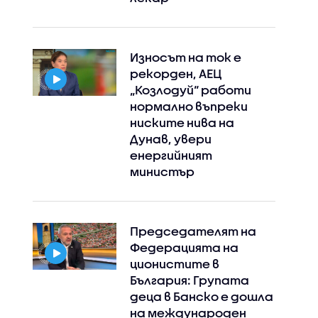
Износът на ток е
рекорден, АЕЦ
„Козлодуй“ работи
нормално въпреки
ниските нива на
Дунав, увери
енергийният
министър
Председателят на
Федерацията на
ционистите в
България: Групата
деца в Банско е дошла
на международен