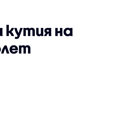
 кутия на
олет