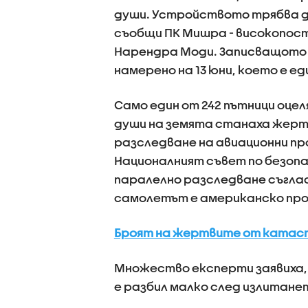
души. Устройството трябва д
съобщи ПК Мишра - високопос
Нарендра Моди. Записващото
намерено на 13 юни, което е 
Само един от 242 пътници оцеля
души на земята станаха жерт
разследване на авиационни пр
Националният съвет по безоп
паралелно разследване съгла
самолетът е американско про
Броят на жертвите от катастр
Множество експерти заявиха, 
е разбил малко след излитане