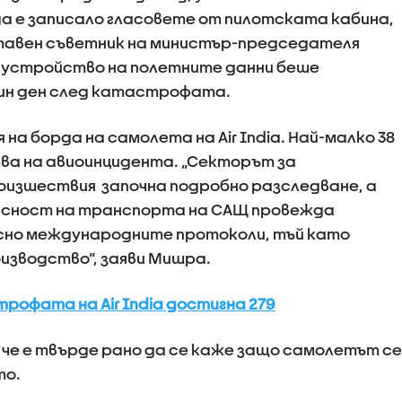
а е записало гласовете от пилотската кабина,
тавен съветник на министър-председателя
 устройство на полетните данни беше
един ден след катастрофата.
 на борда на самолета на Air India. Най-малко 38
ва на авиоинцидента. „Секторът за
оизшествия започна подробно разследване, а
асност на транспорта на САЩ провежда
сно международните протоколи, тъй като
изводство“, заяви Мишра.
офата на Air India достигна 279
че е твърде рано да се каже защо самолетът се
то.