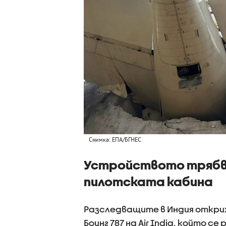
Снимка: ЕПА/БГНЕС
Устройството трябва
пилотската кабина
Разследващите в Индия откри
Боинг 787 на Air India, който с