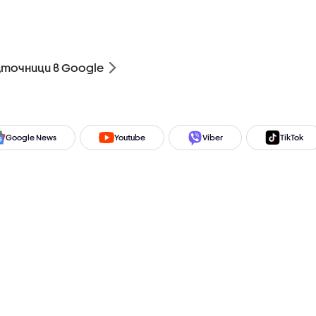
зточници в Google
Google News
Youtube
Viber
TikTok