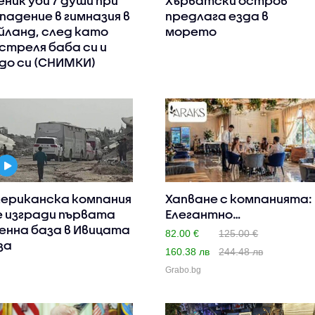
еник уби 7 души при
Хърватски остров
падение в гимназия в
предлага езда в
йланд, след като
морето
стреля баба си и
до си (СНИМКИ)
ериканска компания
Хапване с компанията:
 изгради първата
Елегантно
енна база в Ивицата
двустепенно ..
82.00 €
125.00 €
за
160.38 лв
244.48 лв
Grabo.bg