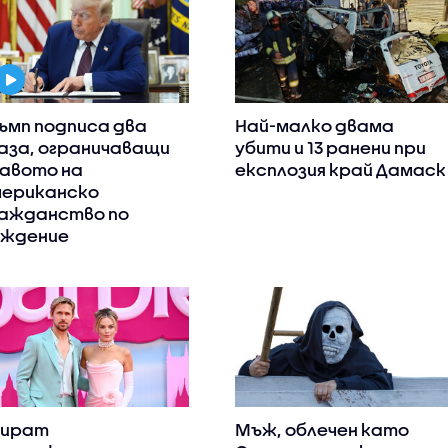
ъмп подписа два
Най-малко двама
аза, ограничаващи
убити и 13 ранени при
авото на
експлозия край Дамаск
ериканско
ажданство по
ждение
пират
Мъж, облечен като