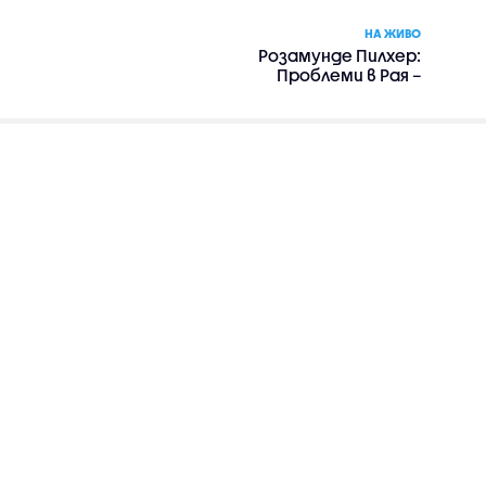
НА ЖИВО
Розамунде Пилхер:
Проблеми в Рая –
романтика, драма