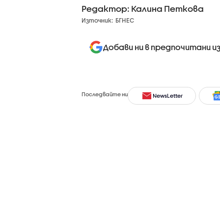
Редактор: Калина Петкова
Източник:
БГНЕС
Добави ни в предпочитани и
Последвайте ни
NewsLetter