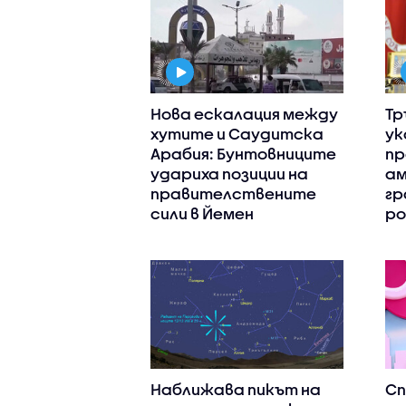
Нова ескалация между
Тр
хутите и Саудитска
ук
Арабия: Бунтовниците
пр
удариха позиции на
ам
правителствените
гр
сили в Йемен
ро
Наближава пикът на
С