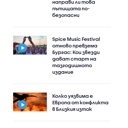
направи ли това
пътищата по-
безопасни
Spice Music Festival
отново превзема
Бургас: Кои звезди
Instagram
Facebook
дават старт на
тазгодишното
издание
Колко уязвима е
Европа от конфликта
в Близкия изток