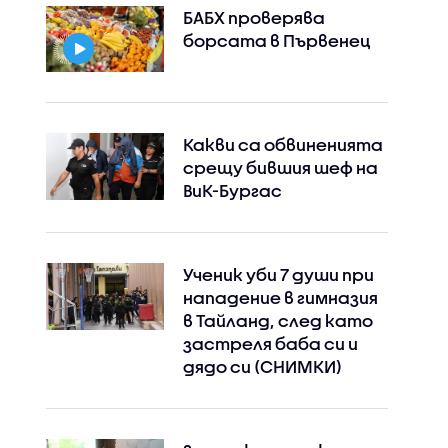
БАБХ проверява
борсата в Първенец
Какви са обвиненията
срещу бившия шеф на
ВиК-Бургас
Ученик уби 7 души при
нападение в гимназия
в Тайланд, след като
застреля баба си и
дядо си (СНИМКИ)