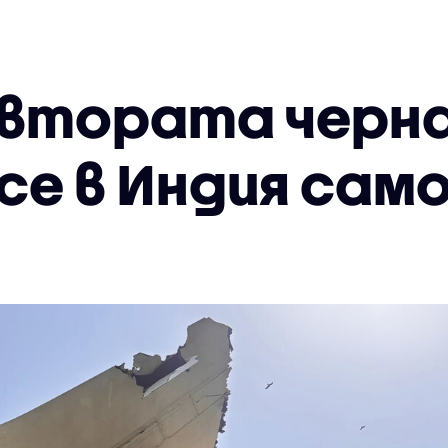
втората черна
 се в Индия сам