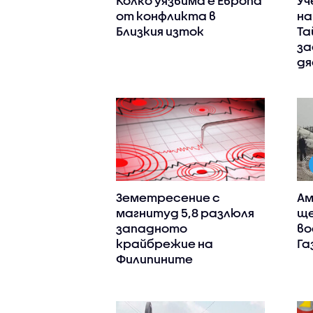
Колко уязвима е Европа
Уч
от конфликта в
на
Близкия изток
Та
за
дя
Земетресение с
Ам
магнитуд 5,8 разлюля
ще
западното
во
крайбрежие на
Га
Филипините