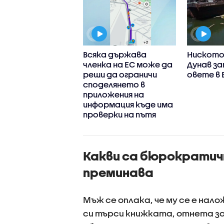
титутът по
Всяка държава
Ниското 
рия на
членка на ЕС може да
Дунав за
арските
реши да ограничи
овете в 
ранти в Северна
споделянето в
ика - близо 60
приложения на
 архивни
информация къде има
менти, книги,
проверки на пътя
ки и оборудване
Какви са бюрократич
преминава
Мъж се оплака, че му се е нал
си търси книжката, отнета за