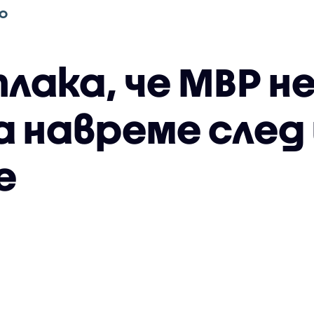
О
лака, че МВР н
 навреме след
е