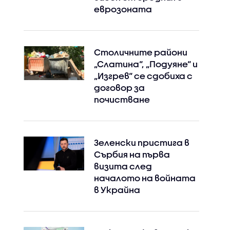
еврозоната
Столичните райони
„Слатина“, „Подуяне“ и
„Изгрев“ се сдобиха с
договор за
почистване
Зеленски пристига в
Сърбия на първа
визита след
Instagram
Facebook
началото на войната
в Украйна