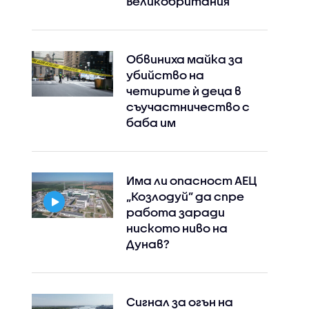
Великобритания
Обвиниха майка за
убийство на
четирите ѝ деца в
съучастничество с
баба им
Има ли опасност АЕЦ
„Козлодуй” да спре
работа заради
ниското ниво на
Дунав?
Сигнал за огън на