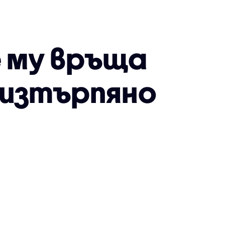
е му връща
 изтърпяно