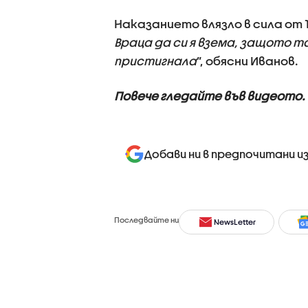
Наказанието влязло в сила от 1
Враца да си я взема, защото т
пристигнала
”, обясни Иванов.
Повече гледайте във видеото.
Добави ни в предпочитани и
Последвайте ни
NewsLetter