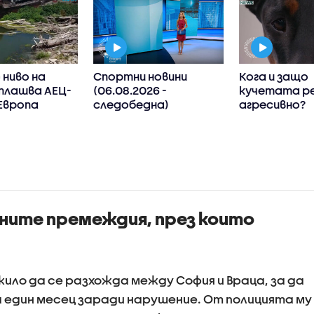
ниво на
Спортни новини
Кога и защо
плашва АЕЦ-
(06.08.2026 -
кучетата р
Европа
следобедна)
агресивно?
ните премеждия, през които
ожило да се разхожда между София и Враца, за да
 един месец заради нарушение. От полицията му