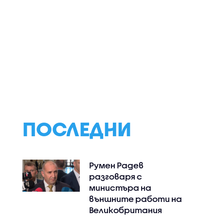
Инж. Иван Иванов:
Спортни новини
еагират
Ниските нива на
(06.08.2026 - об
Дунав са последица
от климатичните
промени, такива
явления ще
зачестяват
ПОСЛЕДНИ
Румен Радев
разговаря с
министъра на
външните работи на
Великобритания