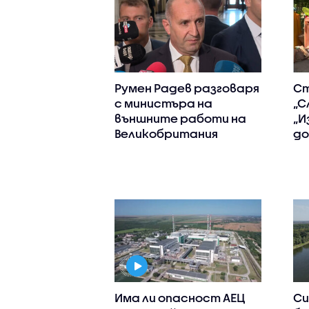
Румен Радев разговаря
Ст
с министъра на
„С
външните работи на
„И
Великобритания
до
Има ли опасност АЕЦ
Си