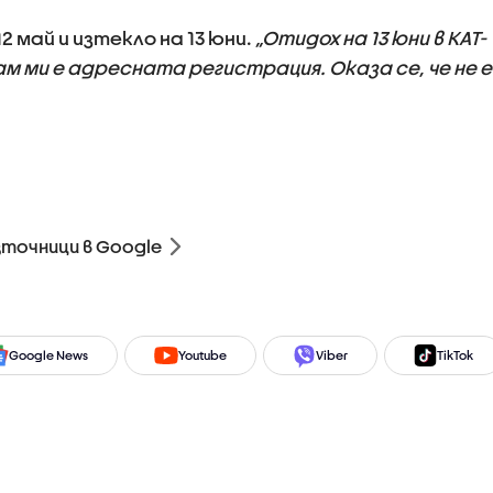
2 май и изтекло на 13 юни.
„Отидох на 13 юни в КАТ-
ам ми е адресната регистрация. Оказа се, че не е
зточници в Google
Google News
Youtube
Viber
TikTok