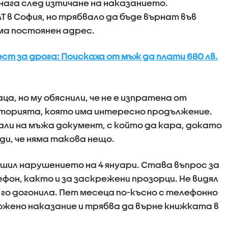
еднага след изтичане на наказанието.
 в София, но трябвало да бъде върнат във
ма постоянен адрес.
т за дрога: Поискаха от мъж да плати 680 лв.
а, но му обяснили, че не е изпратена от
сторията, която има интересно продължение.
али на мъжа документ, с който да кара, докато
ди, че няма такова нещо.
ршил нарушението на 4 януари. Става въпрос за
фон, както и за заскрежени прозорци. Не видял
го догонила. Пет месеца по-късно с телефонно
ожено наказание и трябва да върне книжката в