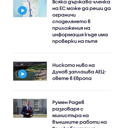
Всяка държава членка
на ЕС може да реши да
ограничи
споделянето в
приложения на
информация къде има
проверки на пътя
Ниското ниво на
Дунав заплашва АЕЦ-
овете в Европа
Румен Радев
разговаря с
министъра на
външните работи на