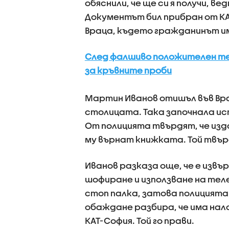
обяснили, че ще си я получи, в
Документът бил прибран от КАТ
Враца, където гражданинът и
След фалшиво положителен тес
за кръвните проби
Мартин Иванов отишъл във Врац
столицата. Така започнала и
От полицията твърдят, че изд
му върнат книжката. Той твър
Иванов разказа още, че е извъ
шофиране и използване на теле
стоп палка, затова полицията 
обаждане разбира, че има нал
КАТ-София. Той го прави.