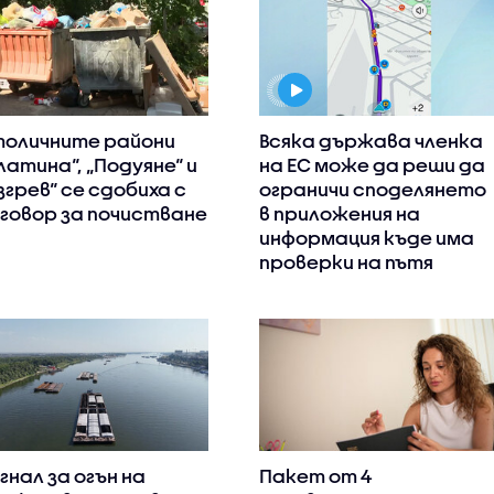
оличните райони
Всяка държава членка
латина“, „Подуяне“ и
на ЕС може да реши да
згрев“ се сдобиха с
ограничи споделянето
говор за почистване
в приложения на
информация къде има
проверки на пътя
гнал за огън на
Пакет от 4