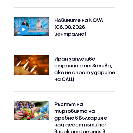
Новините на NOVA
(06.08.2026 -
централна)
Иран заплашва
страните от Залива,
ако не спрат ударите
на САЩ
Ръстът на
търговията на
дребно в България е
над десет пъти по-
висок от средния в