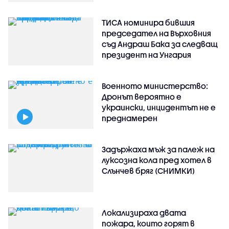
ТИСА номинира бившия
председател на Върховния
съд Андраш Бака за следващ
президент на Унгария
Военното министерство:
Дронът вероятно е
украински, инцидентът не е
преднамерен
Задържаха мъж за палеж на
луксозна кола пред хотел в
Слънчев бряг (СНИМКИ)
Локализираха двата
пожара, които горят в