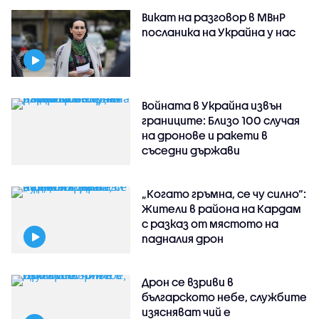
Викат на разговор в МВнР
посланика на Украйна у нас
Войната в Украйна извън
границите: Близо 100 случая
на дронове и ракети в
съседни държави
„Когато гръмна, се чу силно“:
Жители в района на Кардам
с разказ от мястото на
падналия дрон
Дрон се взриви в
българското небе, службите
изясняват чий е