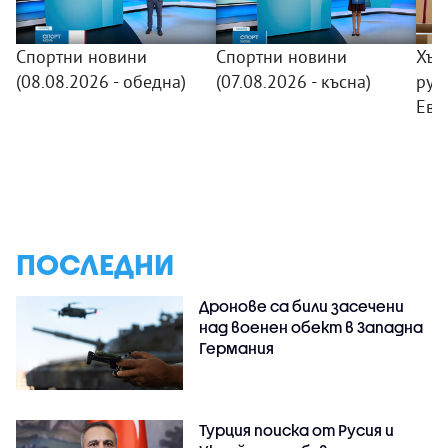
Спортни новини
Спортни новини
Хър
(08.08.2026 - обедна)
(07.08.2026 - късна)
рус
Евр
ПОСЛЕДНИ
Дронове са били засечени
над военен обект в Западна
Германия
Турция поиска от Русия и