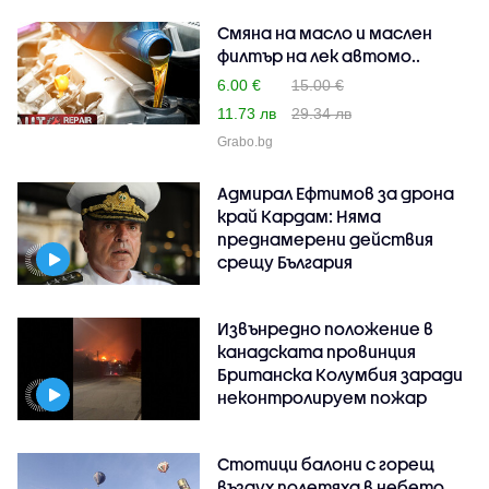
Смяна на масло и маслен
филтър на лек автомо..
6.00 €
15.00 €
11.73 лв
29.34 лв
Grabo.bg
Адмирал Ефтимов за дрона
край Кардам: Няма
преднамерени действия
срещу България
Извънредно положение в
канадската провинция
Британска Колумбия заради
неконтролируем пожар
Стотици балони с горещ
въздух полетяха в небето