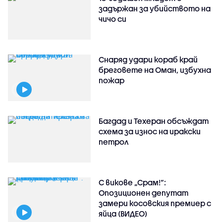
задържан за убийството на
чичо си
Снаряд удари кораб край
бреговете на Оман, избухна
пожар
Багдад и Техеран обсъждат
схема за износ на иракски
петрол
С викове „Срам!“:
Опозиционен депутат
замери косовския премиер с
яйца (ВИДЕО)