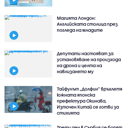
Магията Лондон:
Английската столица през
погледа на младите
Депутати настояват за
установяване на произхода
на дрона и целта на
навлизането му
Тайфунът „Долфин” връхлетя
южната японска
префектура Окинава,
Източен Китай се готви за
стихията
Трети ден в Сърбия се борят