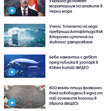
Украйна да обявят
мораториум на атаките в
Черно море
Учени: Топенето на леда
превръща Антарктида във
вторичен източник на
живачно замърсяване
Бебе ламантин с дебют
пред публика в зоопарк в
Южен Китай (ВИДЕО
600 малки птици фламинго
бяха освободени в една от
най-големите колонии в
Европа (ВИДЕО)