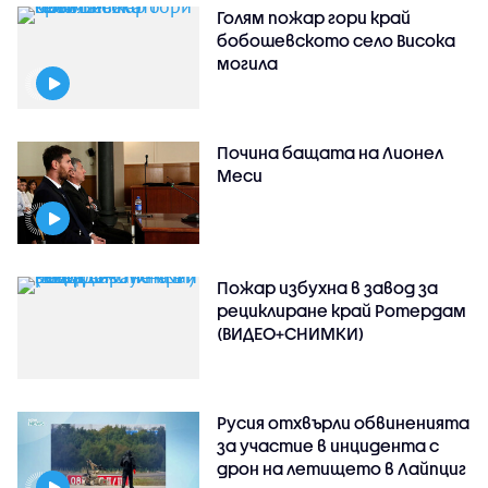
Голям пожар гори край
бобошевското село Висока
могила
Почина бащата на Лионел
Меси
Пожар избухна в завод за
рециклиране край Ротердам
(ВИДЕО+СНИМКИ)
Русия отхвърли обвиненията
за участие в инцидента с
дрон на летището в Лайпциг