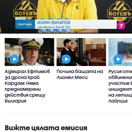
Адмирал Ефтимов
Почина бащата на
Русия от
за дрона край
Лионел Меси
обвинени
Кардам: Няма
участие 
преднамерени
инцидент
действия срещу
на летищ
България
Лайпциг
Вижте цялата емисия