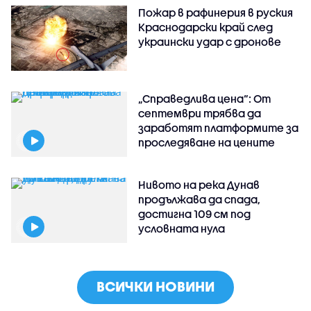
Пожар в рафинерия в руския
Краснодарски край след
украински удар с дронове
„Справедлива цена“: От
септември трябва да
заработят платформите за
проследяване на цените
Нивото на река Дунав
продължава да спада,
достигна 109 см под
условната нула
ВСИЧКИ НОВИНИ