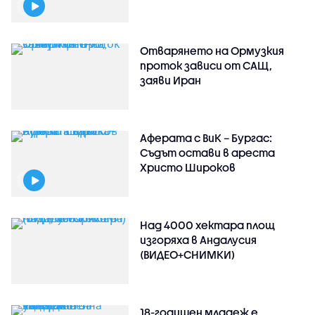
Отварянето на Ормузкия
проток зависи от САЩ,
заяви Иран
Аферата с ВиК – Бургас:
Съдът остави в ареста
Христо Широков
Над 4000 хектара площ
изгоряха в Андалусия
(ВИДЕО+СНИМКИ)
18-годишен младеж е