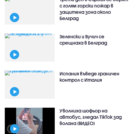
с голям горски пожар в
защитена зона около
Белград
Зеленски и Вучич се
срещнаха в Белград
Испания въведе граничен
контрол с Италия
Уволниха шофьор на
автобус, гледал TikTok зад
волана (ВИДЕО)