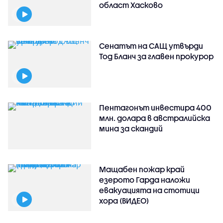
област Хасково
Сенатът на САЩ утвърди
Тод Бланч за главен прокурор
Пентагонът инвестира 400
млн. долара в австралийска
мина за скандий
Мащабен пожар край
езерото Гарда наложи
евакуацията на стотици
хора (ВИДЕО)