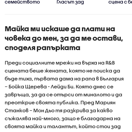
семейството
Гласът зад
сцена с 
хитовете на
концерти
KOSHEEN - Шон
Еванс
Майка ми искаше да плати на
човека до мен, за да ме остави,
споделя рапърката
Преди социалните мрежи на върха на R&B
сцената беше жената, която не поиска да
бъде тиха, първата дама на рапа в България
– Бойка Щерева - Лейди Би. Която днес се
завръща, за да се отърси от миналото и да
преоткрие своята публика. Пред Мариян
Станков – Мон Дьо тя разкрива за какво
съжалява най-много, защо е благодарна на
своята майка и талантът, който стои зад