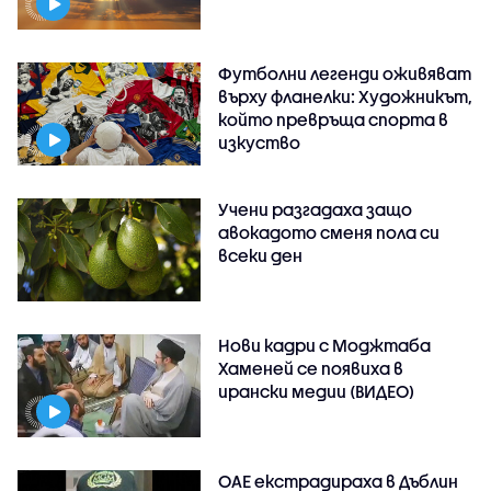
Футболни легенди оживяват
върху фланелки: Художникът,
който превръща спорта в
изкуство
Учени разгадаха защо
авокадото сменя пола си
всеки ден
Нови кадри с Моджтаба
Хаменей се появиха в
ирански медии (ВИДЕО)
ОАЕ екстрадираха в Дъблин