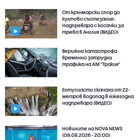
От кръчмарски спор до
култово състезание:
Надпревара с косачки за
трева в Англия (ВИДЕО)
Верижна катастрофа
временно затрудни
трафика на АМ "Тракия"
Ентусиасти скачаха от 22-
метров водопад в ежегодна
надпревара (ВИДЕО)
Новините на NOVA NEWS
(09.08.2026 - 20:00)