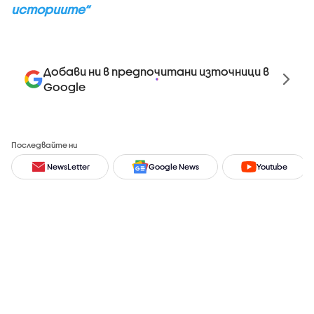
историите“
Добави ни в предпочитани източници в
Google
Последвайте ни
NewsLetter
Google News
Youtube