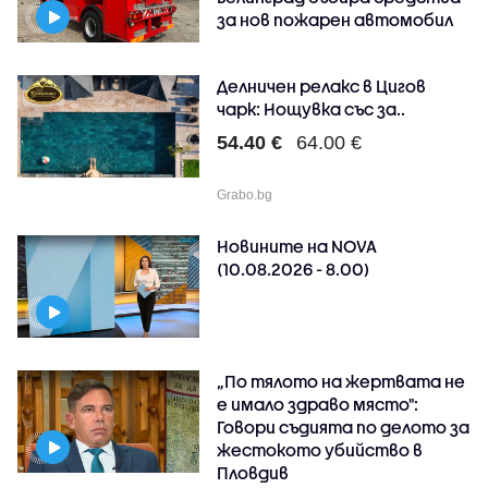
за нов пожарен автомобил
Делничен релакс в Цигов
чарк: Нощувка със за..
54.40 €
64.00 €
Grabo.bg
Новините на NOVA
(10.08.2026 - 8.00)
„По тялото на жертвата не
е имало здраво място":
Говори съдията по делото за
жестокото убийство в
Пловдив