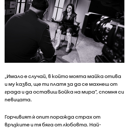
„Имало е случай, в който моята майка отива
и му казва, ще ти платя за да се махнеш от
града и да оставиш Бойка на мира”, спомня си
певицата.
Горчивият ѝ опит поражда страх от
връзките и тя бяга от любовта. Най-