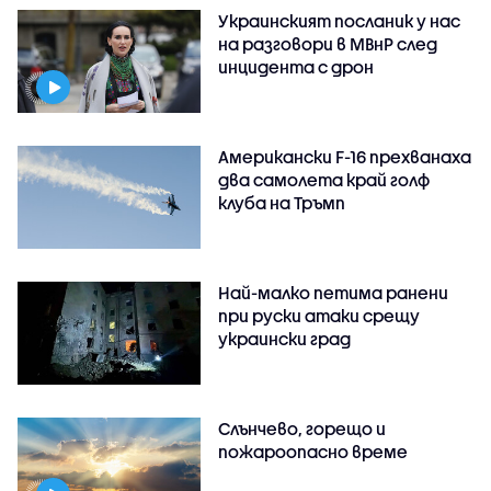
Украинският посланик у нас
на разговори в МВнР след
инцидента с дрон
Американски F-16 прехванаха
два самолета край голф
клуба на Тръмп
Най-малко петима ранени
при руски атаки срещу
украински град
Слънчево, горещо и
пожароопасно време