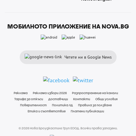
МОБИЛНОТО ПРИЛОЖЕНИЕ НА NOVA.BG
Четете ни в Google News
Реклама
Реклама избори 2026
Разпространение на канали
Тарифа за откъси
Доставчици
Контакти
Общи условия
Поверителност
Политика ЛД
Правила за ползване
Етика и съответствие
Платени публикации
© 2026 Нова Броудкастинг Груп ЕООД. Всички права запазени.