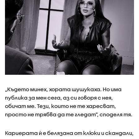
„Където минех, хората шушукаха. Но има
публика за мен сега, аз си говоря с нея,
обичат ме. Тези, които не те харесват,
просто не трябва да те гледат”, споделя тя.
Кариерата ѝ е белязана от клюки и скандали,