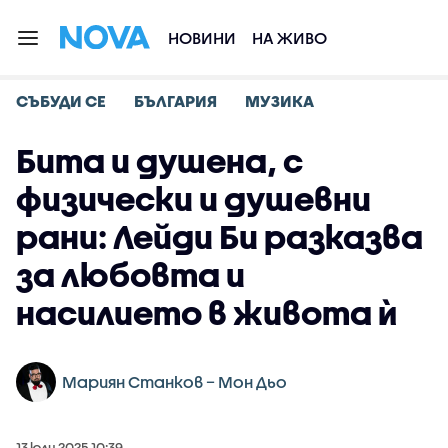
НОВИНИ
НА ЖИВО
СЪБУДИ СЕ
БЪЛГАРИЯ
МУЗИКА
Бита и душена, с
физически и душевни
рани: Лейди Би разказва
за любовта и
насилието в живота ѝ
Мариян Станков – Мон Дьо
13 юли 2025 10:39