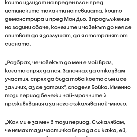
които излизат на преден план пред
истинските таланти на певицата, които
демонстрира и пред Мон Дьо. В продължение
на години обаче, колегите и човекът до нея се
опитват да я заглушат, да я отстранят от
сцената.
„Разбрах, че човекът до мен е мой враг,
когато спрях да пея. Започнах да отказвам
участия, спрях да бъда това което съм и се
заличих, аз се затрих“, споделя Бойка. Именно
този период бележи най-мрачните ѝ
преживявания и за него съжалява най-много.
„Жал ми е за мен в този период. Съжалявам,
че нямах тази частичка вяра да си кажа, ей,