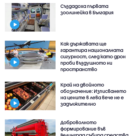
Създадоха първата
зоолинейка в България
Как държавата ще
гарантира националната
сигурност, след като дрон
проби въздушното ни
пространство
Край на двойното
обозначение: Изписването
на цените в лева вече не е
задължително
Доброволното
формирование във
Велинград събира средства