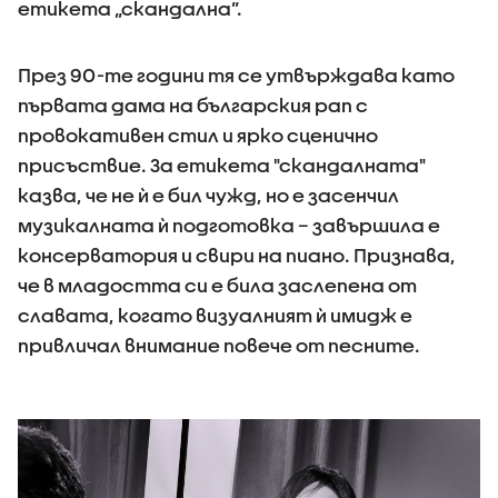
етикета „скандална”.
През 90-те години тя се утвърждава като
първата дама на българския рап с
провокативен стил и ярко сценично
присъствие. За етикета "скандалната"
казва, че не ѝ е бил чужд, но е засенчил
музикалната ѝ подготовка – завършила е
консерватория и свири на пиано. Признава,
че в младостта си е била заслепена от
славата, когато визуалният ѝ имидж е
привличал внимание повече от песните.