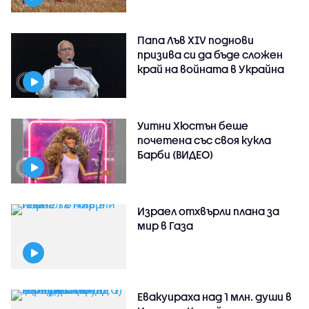
Папа Лъв XIV поднови
призива си да бъде сложен
край на войната в Украйна
Уитни Хюстън беше
почетена със своя кукла
Барби (ВИДЕО)
Израел отхвърли плана за
мир в Газа
Евакуираха над 1 млн. души в