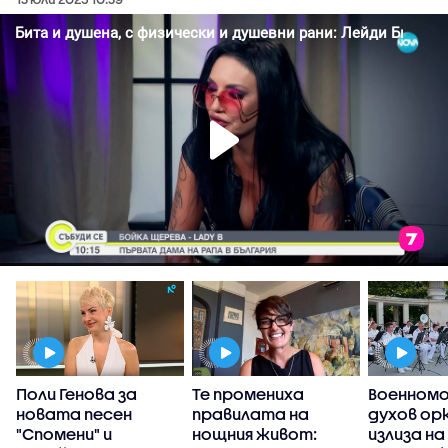
а
Поли Генова за
Те промениха
Военном
новата песен
правилата на
духов ор
:
"Спомени" и
нощния живот:
излиза н