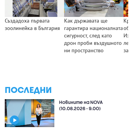
Създадоха първата
Как държавата ще
Кра
зоолинейка в България
гарантира националната
обо
сигурност, след като
Изп
дрон проби въздушното
лев
ни пространство
зад
ПОСЛЕДНИ
Новините на NOVA
(10.08.2026 - 9.00)