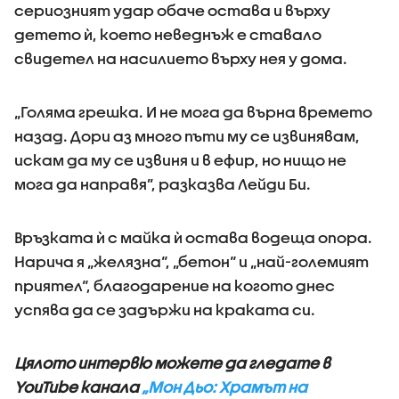
сериозният удар обаче остава и върху
детето ѝ, което неведнъж е ставало
свидетел на насилието върху нея у дома.
„Голяма грешка. И не мога да върна времето
назад. Дори аз много пъти му се извинявам,
искам да му се извиня и в ефир, но нищо не
мога да направя”, разказва Лейди Би.
Връзката ѝ с майка ѝ остава водеща опора.
Нарича я „желязна“, „бетон“ и „най-големият
приятел“, благодарение на когото днес
успява да се задържи на краката си.
Цялото интервю можете да гледате в
YouTube канала
„Мон Дьо: Храмът на