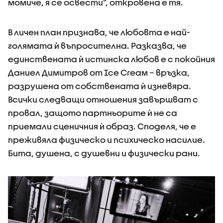
момиче, я се освести”, откровена е тя.
В личен план признава, че любовта е най-
голямата ѝ въпросителна. Разказва, че
единствената ѝ истинска любов е с покойния
Даниел Димитров от Ice Creaм – връзка,
разрушена от собствената ѝ изневяра.
Всички следващи отношения завършват с
провал, защото партньорите ѝ не са
приемали сценичния ѝ образ. Споделя, че е
преживяла физическо и психическо насилие.
Бита, душена, с душевни и физически рани.