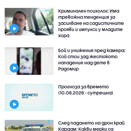
Криминален психолог: Има
тревожна тенденция за
засилване на садистичните
прояви и импулси у младите
хора
Бой и унижение пред камера:
Кой стои зад жестокото
нападение над дете в
Радомир
Прогноза за времето
(10.08.2026 - сутрешна)
След падането на дрон край
Кардам: Какви мерки са