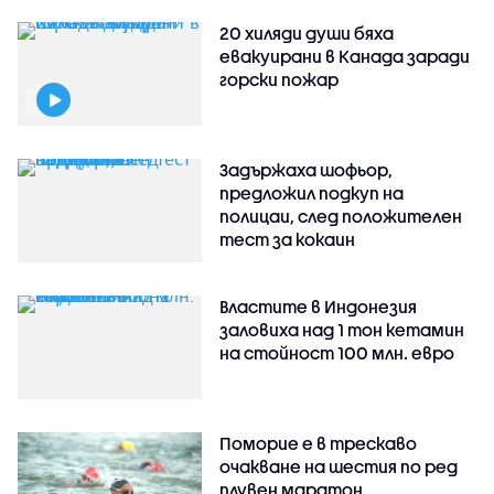
20 хиляди души бяха
евакуирани в Канада заради
горски пожар
Задържаха шофьор,
предложил подкуп на
полицаи, след положителен
тест за кокаин
Властите в Индонезия
заловиха над 1 тон кетамин
на стойност 100 млн. евро
Поморие е в трескаво
очакване на шестия по ред
плувен маратон