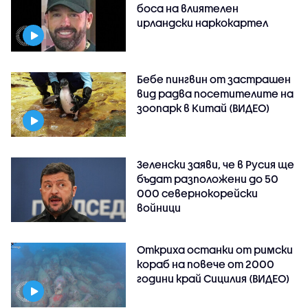
боса на влиятелен
ирландски наркокартел
Бебе пингвин от застрашен
вид радва посетителите на
зоопарк в Китай (ВИДЕО)
Зеленски заяви, че в Русия ще
бъдат разположени до 50
000 севернокорейски
войници
Откриха останки от римски
кораб на повече от 2000
години край Сицилия (ВИДЕО)