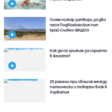
Голям пожар затвори за два
часа Подбалканския път
край Сливен (ВИДЕО)
Как да се грижим за сърцето
в жегата?
25 ранени при сблъсък между
пътнически и товарен влак в
Хърватия