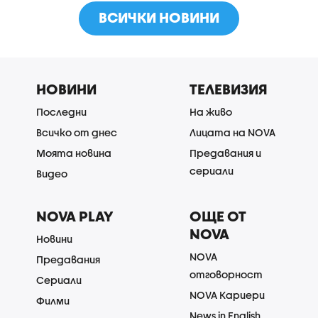
ВСИЧКИ НОВИНИ
НОВИНИ
ТЕЛЕВИЗИЯ
Последни
На живо
Всичко от днес
Лицата на NOVA
Моята новина
Предавания и
сериали
Видео
NOVA PLAY
ОЩЕ ОТ
NOVA
Новини
NOVA
Предавания
отговорност
Сериали
NOVA Кариери
Филми
News in English