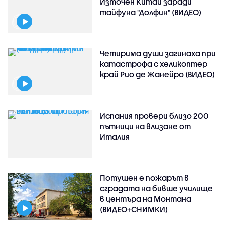
Източен Китай заради
тайфуна "Долфин" (ВИДЕО)
Четирима души загинаха при
катастрофа с хеликоптер
край Рио де Жанейро (ВИДЕО)
Испания провери близо 200
пътници на влизане от
Италия
Потушен е пожарът в
сградата на бивше училище
в центъра на Монтана
(ВИДЕО+СНИМКИ)