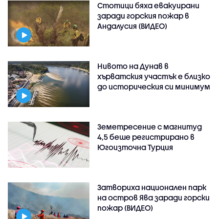
Стотици бяха евакуирани
заради горския пожар в
Андалусия (ВИДЕО)
Нивото на Дунав в
хърватския участък е близко
до историческия си минимум
Земетресение с магнитуд
4,5 беше регистрирано в
Югоизточна Турция
Затвориха национален парк
на остров Ява заради горски
пожар (ВИДЕО)