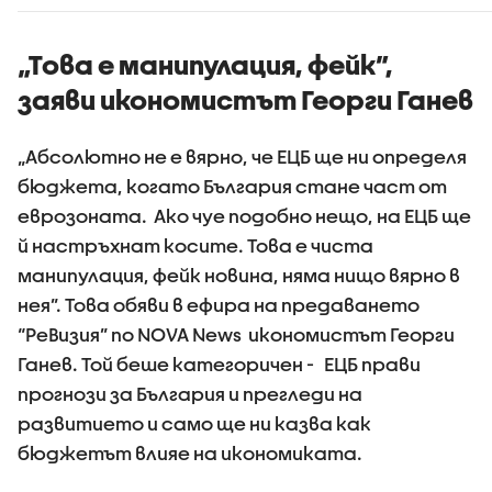
„Това е манипулация, фейк”,
заяви икономистът Георги Ганев
„Абсолютно не е вярно, че ЕЦБ ще ни определя
бюджета, когато България стане част от
еврозоната. Ако чуе подобно нещо, на ЕЦБ ще
й настръхнат косите. Това е чиста
манипулация, фейк новина, няма нищо вярно в
нея”. Това обяви в ефира на предаването
“РеВизия” по NOVA News икономистът Георги
Ганев. Той беше категоричен - ЕЦБ прави
прогнози за България и прегледи на
развитието и само ще ни казва как
бюджетът влияе на икономиката.