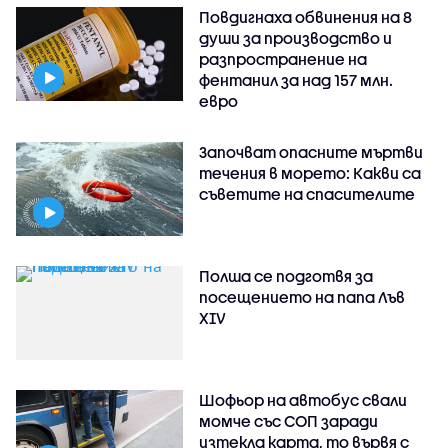
Повдигнаха обвинения на 8
души за производство и
разпространение на
фентанил за над 157 млн.
евро
Започват опасните мъртви
течения в морето: Какви са
съветите на спасителите
Полша се подготвя за
посещението на папа Лъв
XIV
Шофьор на автобус свали
момче със СОП заради
изтекла карта, то вървя с