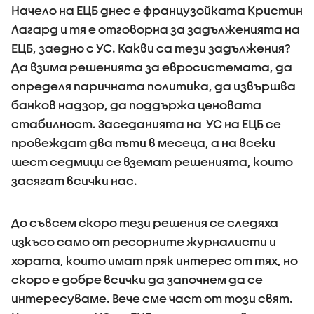
Начело на ЕЦБ днес е французойката Кристин
Лагард и тя е отговорна за задълженията на
ЕЦБ, заедно с УС. Какви са тези задължения?
Да взима решенията за евросистемата, да
определя паричната политика, да извършва
банков надзор, да поддържа ценовата
стабилност. Заседанията на УС на ЕЦБ се
провеждат два пъти в месеца, а на всеки
шест седмици се вземат решенията, които
засягат всички нас.
До съвсем скоро тези решения се следяха
изкъсо само от ресорните журналисти и
хората, които имат пряк интерес от тях, но
скоро е добре всички да започнем да се
интересуваме. Вече сме част от този свят.