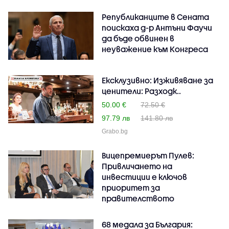
Републиканците в Сената
поискаха д-р Антъни Фаучи
да бъде обвинен в
неуважение към Конгреса
Ексклузивно: Изживяване за
ценители: Разходк..
50.00 €
72.50 €
97.79 лв
141.80 лв
Grabo.bg
Вицепремиерът Пулев:
Привличането на
инвестиции е ключов
приоритет за
правителството
68 медала за България: