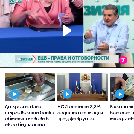
а
До края на юни
НСИ отчете 3,3%
В иконом
с
търговските банки
годишна инфлация
все още и
обменят левове в
през февруари
млрд. ле
евро безплатно