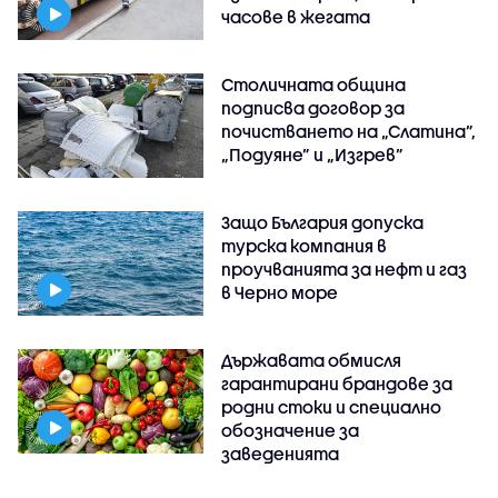
часове в жегата
Столичната община
подписва договор за
почистването на „Слатина”,
„Подуяне” и „Изгрев”
Защо България допуска
турска компания в
проучванията за нефт и газ
в Черно море
Държавата обмисля
гарантирани брандове за
родни стоки и специално
обозначение за
заведенията