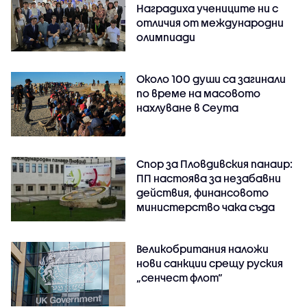
Наградиха учениците ни с
отличия от международни
олимпиади
Около 100 души са загинали
по време на масовото
нахлуване в Сеута
Спор за Пловдивския панаир:
ПП настоява за незабавни
действия, финансовото
министерство чака съда
Великобритания наложи
нови санкции срещу руския
„сенчест флот“