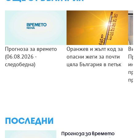
Прогноза за времето
Оранжев и жълт код за
Виц
(06.08.2026 -
опасни жеги за почти
При
следобедна)
цяла България в петък
инв
при
пра
ПОСЛЕДНИ
Прогноза за времето