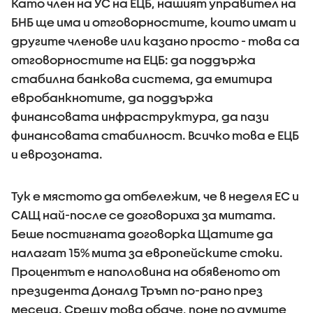
Като член на УС на ЕЦБ, нашият управител на
БНБ ще има и отговорностите, които имат и
другите членове или казано просто - това са
отговорностите на ЕЦБ: да поддържа
стабилна банкова система, да емитира
евробанкнотите, да поддържа
финансовата инфраструктура, да пази
финансовата стабилност. Всичко това е ЕЦБ
и еврозоната.
Тук е мястото да отбележим, че в неделя ЕС и
САЩ най-после се договориха за митата.
Беше постигната договорка Щатите да
налагат 15% мита за европейските стоки.
Процентът е наполовина на обявеното от
президента Доналд Тръмп по-рано през
месеца. Срещу това обаче, поне по думите