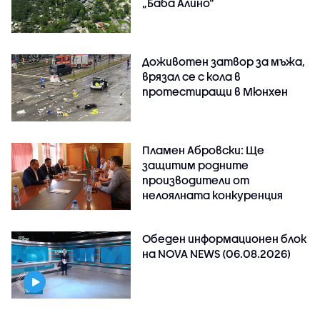
„Баба Алино“
Доживотен затвор за мъжа,
врязал се с кола в
протестиращи в Мюнхен
Пламен Абровски: Ще
защитим родните
производители от
нелоялната конкуренция
Обеден информационен блок
на NOVA NEWS (06.08.2026)