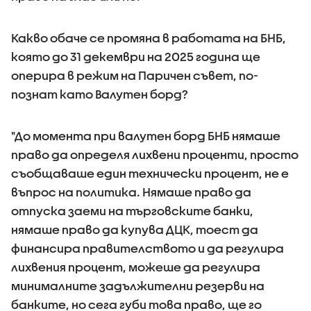
Какво обаче се промяна в работата на БНБ,
която до 31 декември на 2025 година ще
оперира в режим на Паричен съвет, по-
познат като Валутен борд?
"До момента при валутен борд БНБ нямаше
право да определя лихвени проценти, просто
съобщаваше един технически процент, не е
въпрос на политика. Нямаше право да
отпуска заеми на търговските банки,
нямаше право да купува ДЦК, тоест да
финансира правителството и да регулира
лихвения процент, можеше да регулира
минималните задължителни резерви на
банките, но сега губи това право, ще го