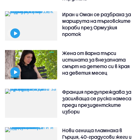
Иран и Оман се разбраха за
маршрута на търговските
кораби през Ормузкия
проток
Жена от Варна търси
истината за внезапната
смърт на детето си в края
на деветия месец
Франция предупреждава за
засилваща се руска намеса
преди президентските
избори
Нови огнища пламнаха в
Гърция, 40-градусови жеги и