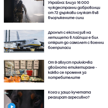
Украйна: Близо 16 000
чуждестранни доброволци
от 72 държави служат във
въоръжените сили
Дронът с експлозив на
летището в Лайпциг е бил
открит до самолет с военни
боеприпаси
От 9 август приключва
двойното етикетиране -
какво се променя за
потребителите
Кога и защо кучетата
реагират агресивно?