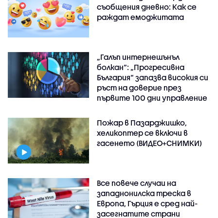
съобщения дневно: Как се
раждат емоджитата
„Галъп интернешънъл
болкан“: „Прогресивна
България“ запазва високия си
ръст на доверие през
първите 100 дни управление
Пожар в Пазарджишко,
хеликоптер се включи в
гасенето (ВИДЕО+СНИМКИ)
Все повече случаи на
западнонилска треска в
Европа, Гърция е сред най-
засегнатите страни