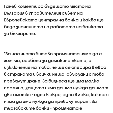
Ганев коментира бъдещото място на
България в Управителния съвет на
Европейската централна банка и какво ще
бъде значението на работата на банката
за българите.
"За нас чисто битово промяната няма да е
голяма, особено за домакинствата, с
изключение на това, че ще се оперира в евро
в страната и всички неща, свързани с това
превалутиране. За бизнеса ще има малка
промяна, защото няма да има нужда да имат
две сметки - една в евро, една в лева, както и
няма да има нужда да превалутират. За
търговските банки - промяната е