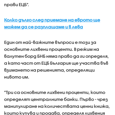
прави ЕЦБ".
Колко дълго след приемане на еврото ще
можем да се разплащаме и в лева
Един от най-важните въпроси е този за
основните лихвени проценти. В режим на
валутен борд БНБ няма право да ги определя,
а като част от ЕЦБ България ще участва във
взимането на решенията, определящи
нивото им.
"Три са основните лихвени проценти, които
определят централните банки. Първо - чрез
манипулиране на количествата ценни книжа,
които купува и продава, определя лихвения