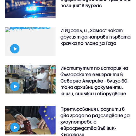
полиция" в Бургас
И Израел, и „Хамас“ чакат
другият да направи първата
крачка по плана за Газа
Институтът по история на
българските емигранти в
Северна Америка - близо 60
тона архивни документи,
книги, снимки и оборудване
Претърсвания и разпити в
два града по разследване за
злоупотреби с
евросредства във ВиК-
Кърджали