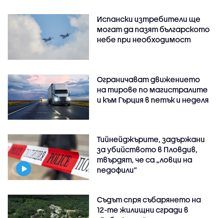
Испански изтребители ще
могат да пазят българското
небе при необходимост
Ограничават движението
на тирове по магистралите
и към Гърция в петък и неделя
Тийнейджърите, задържани
за убийството в Пловдив,
твърдят, че са „ловци на
педофили”
Съдът спря събарянето на
12-те жилищни сгради в