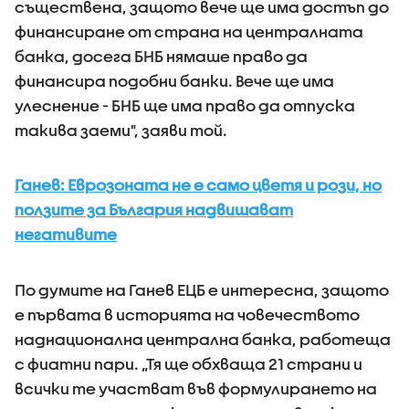
съществена, защото вече ще има достъп до
финансиране от страна на централната
банка, досега БНБ нямаше право да
финансира подобни банки. Вече ще има
улеснение - БНБ ще има право да отпуска
такива заеми", заяви той.
Ганев: Еврозоната не е само цветя и рози, но
ползите за България надвишават
негативите
По думите на Ганев ЕЦБ е интересна, защото
е първата в историята на човечеството
наднационална централна банка, работеща
с фиатни пари. „Тя ще обхваща 21 страни и
всички те участват във формулирането на