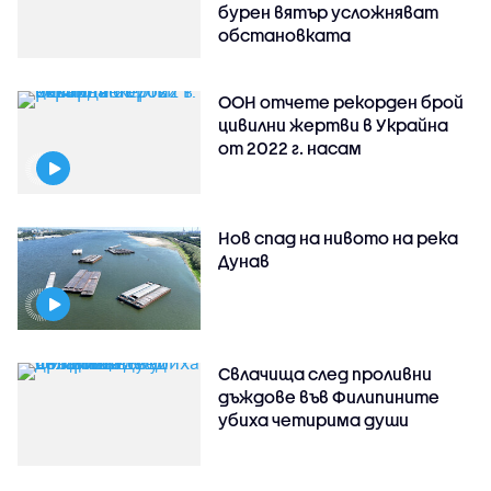
бурен вятър усложняват
обстановката
ООН отчете рекорден брой
цивилни жертви в Украйна
от 2022 г. насам
Нов спад на нивото на река
Дунав
Свлачища след проливни
дъждове във Филипините
убиха четирима души