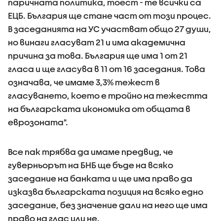
паричната политика, тоест - те всички са
ЕЦБ. България ще стане част от този процес.
В заседанията на УС участват общо 27 души,
но винаги гласуват 21 и има академична
причина за това. България ще има 1 от 21
гласа и ще гласува в 11 от 16 заседания. Това
означава, че имаме 3,3% тежест в
гласуването, което е тройно на тежестта
на българската икономика от общата в
еврозоната".
Все пак трябва да имаме предвид, че
гуверньорът на БНБ ще бъде на всяко
заседание на банката и ще има право да
изказва българската позиция на всяко едно
заседание, без значение дали на него ще има
право на глас или не.