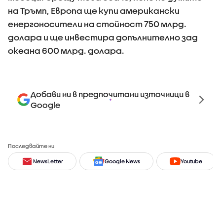
на Тръмп, Европа ще купи американски
енepгoнocитeли нa cтoйнocт 750 млpд.
дoлapa и ще инвестира допълнително зад
океана 600 млpд. дoлapa.
Добави ни в предпочитани източници в
Google
Последвайте ни
NewsLetter
Google News
Youtube