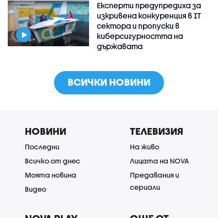
Експерти предупредиха за
изкривена конкуренция в IT
сектора и пропуски в
киберсигурността на
държавата
ВСИЧКИ НОВИНИ
НОВИНИ
ТЕЛЕВИЗИЯ
Последни
На живо
Всичко от днес
Лицата на NOVA
Моята новина
Предавания и
сериали
Видео