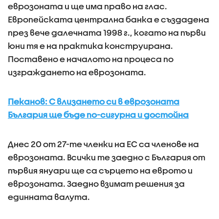
еврозоната и ще има право на глас.
Европейската централна банка е създадена
през вече далечната 1998 г., когато на първи
юни тя е на практика конструирана.
Поставено е началото на процеса по
изграждането на еврозоната.
Пеканов: С влизането си в еврозоната
България ще бъде по-сигурна и достойна
Днес 20 от 27-те членки на ЕС са членове на
еврозоната. Всички те заедно с България от
първия януари ще са сърцето на еврото и
еврозоната. Заедно взимат решения за
единната валута.