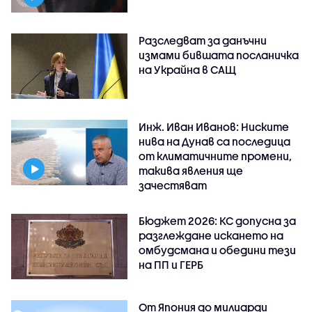
Разследват за данъчни
измами бившата посланичка
на Украйна в САЩ
Инж. Иван Иванов: Ниските
нива на Дунав са последица
от климатичните промени,
такива явления ще
зачестяват
Бюджет 2026: КС допусна за
разглеждане искането на
омбудсмана и обедини тези
на ПП и ГЕРБ
От Япония до милиарди