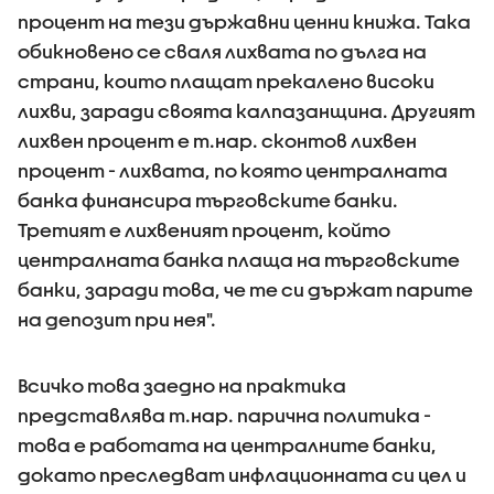
процент на тези държавни ценни книжа. Така
обикновено се сваля лихвата по дълга на
страни, които плащат прекалено високи
лихви, заради своята калпазанщина. Другият
лихвен процент е т.нар. сконтов лихвен
процент - лихвата, по която централната
банка финансира търговските банки.
Третият е лихвеният процент, който
централната банка плаща на търговските
банки, заради това, че те си държат парите
на депозит при нея".
Всичко това заедно на практика
представлява т.нар. парична политика -
това е работата на централните банки,
докато преследват инфлационната си цел и