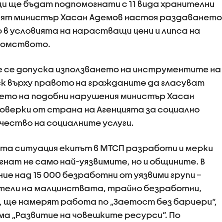
и ще бъдат подпомогнати с 11 вида хранителни
ият министър Хасан Адемов настоя раздаването
в условията на нарастващи цени и липса на
домството.
не се допуска използването на инструментите на
к върху правото на гражданите да гласуват
ето на подобни нарушения министър Хасан
оверки от страна на Агенцията за социално
чество на социалните услуги.
та ситуация екипът в МТСП разработи и мерки
нат не само най-уязвимите, но и общините. В
е над 15 000 безработни от уязвими групи –
тели на малцинствата, трайно безработни,
, ще намерят работа по „Заетост без бариери“,
ма „Развитие на човешките ресурси“. По