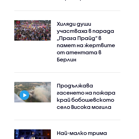
Хиляди души
участваха в парада
„Прага Прайд“ в
памет на жертвите
от атентата в
Берлин
Продължава
гасенето на пожара
край бобошевското
село Висока могила
Най-малко трима