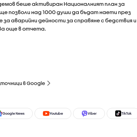
демов беше активиран Националният план за
ще позволи над 1000 души да бъдат наети през
за аварийни дейности за справяне с бедствия и
ва още в отчета.
зточници в Google
Google News
Youtube
Viber
TikTok