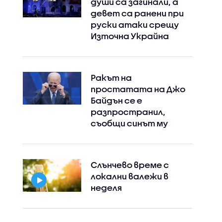
души са загинали, а
девет са ранени при
руски атаки срещу
Източна Украйна
Ракът на
простатата на Джо
Байдън се е
разпространил,
съобщи синът му
Слънчево време с
локални валежи в
неделя