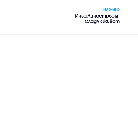
НА ЖИВО
Инга Линдстрьом:
Сладък живот