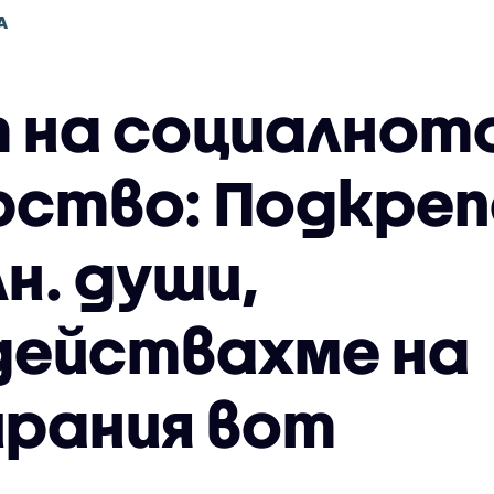
А
 на социалнот
ство: Подкреп
лн. души,
действахме на
рания вот