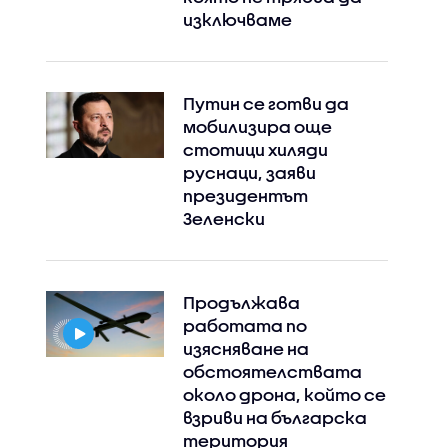
изключваме
Путин се готви да
мобилизира още
стотици хиляди
руснаци, заяви
президентът
Зеленски
Продължава
работата по
изясняване на
обстоятелствата
Instagram
Facebook
около дрона, който се
взриви на българска
територия