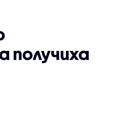
о
а получиха