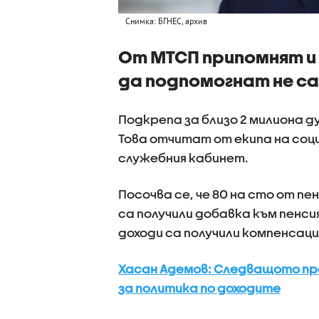
Снимка: БГНЕС, архив
От МТСП припомнят и
да подпомогнат не са
Подкрепа за близо 2 милиона 
Това отчитат от екипа на со
служебния кабинет.
Посочва се, че 80 на сто от пе
са получили добавка към пенсия
доходи са получили компенсац
Хасан Адемов: Следващото пр
за политика по доходите