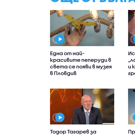
Една от най-
Ис
красивите пеперуди в
„л
света се появи в музея
и 
в Пловдив
гр
Тодор Тагарев за
Пр