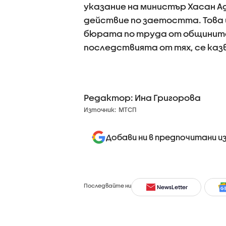
указание на министър Хасан А
действие по заетостта. Това 
бюрата по труда от общините 
последствията от тях, се каз
Редактор: Ина Григорова
Източник:
МТСП
Добави ни в предпочитани и
Последвайте ни
NewsLetter