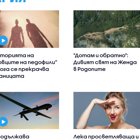
торията на
"Дотам и обратно":
овците на педофили”
Дивият свят на Женда
кога се прекрачва
в Родопите
аницата
одължава
Лека просветляваща и