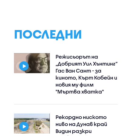
Възрастните
дадохме примерите
за агресивно
поведение
ПОСЛЕДНИ
Режисьорът на
„Добрият Уил Хънтинг“
Гас Ван Сант - за
киното, Кърт Кобейн и
новия му филм
"Мъртва хватка"
Рекордно ниското
ниво на Дунав край
Видин разкри