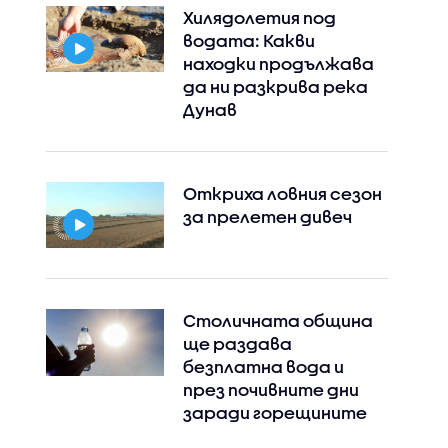
Хилядолетия под
водата: Какви
находки продължава
да ни разкрива река
Дунав
Откриха ловния сезон
за прелетен дивеч
Столичната община
ще раздава
безплатна вода и
през почивните дни
заради горещините