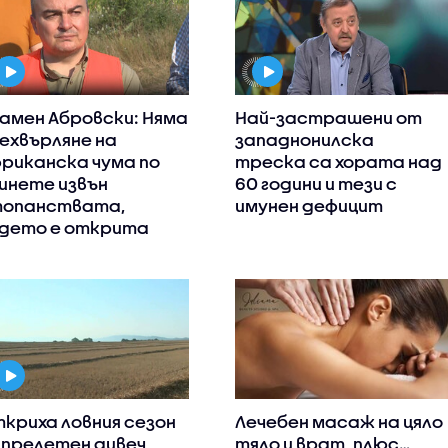
амен Абровски: Няма
Най-застрашени от
ехвърляне на
западнонилска
риканска чума по
треска са хората над
инете извън
60 години и тези с
опанствата,
имунен дефицит
дето е открита
криха ловния сезон
Лечебен масаж на цяло
 прелетен дивеч
тяло и врат, плюс