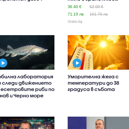
глав..
36.40 €
52.00 €
71.19 лв
101.70 лв
Grabo.bg
билна лаборатория
Уморителна жега с
 следи движението
температури до 38
 есетровите риби по
градуса в събота
нав и Черно море