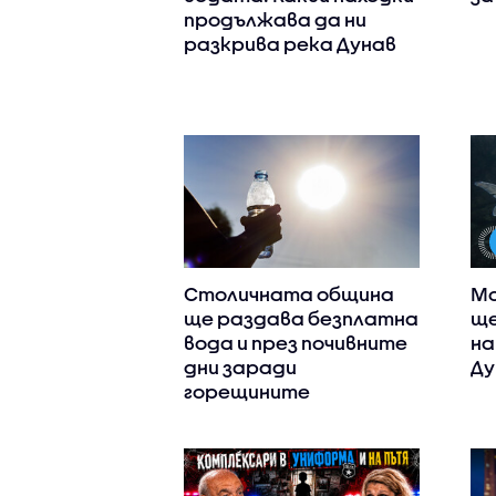
продължава да ни
разкрива река Дунав
Столичната община
Мо
ще раздава безплатна
ще
вода и през почивните
на
дни заради
Ду
горещините