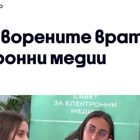
О
творените врат
ронни медии