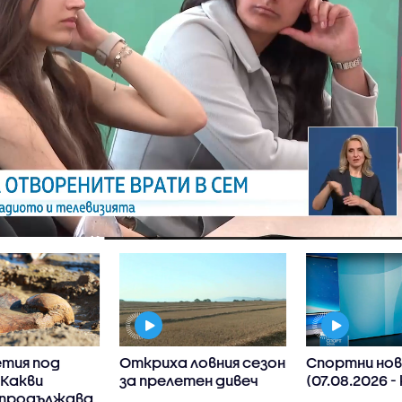
етия под
Откриха ловния сезон
Спортни нов
 Какви
за прелетен дивеч
(07.08.2026 -
 продължава