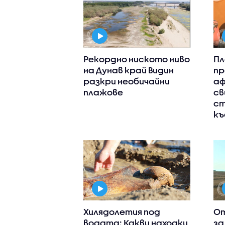
Рекордно ниското ниво
Пл
на Дунав край Видин
пр
разкри необичайни
аф
плажове
св
ст
къ
Хилядолетия под
От
водата: Какви находки
за