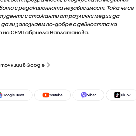
вото и редакционната независимост. Така че се
туденти и стажанти от различни медии да
 да ги запознаем по-добре с дейността на
т на СЕМ Габриела Наплатанова.
зточници в Google
Google News
Youtube
Viber
TikTok