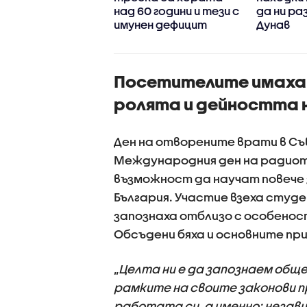
мни обвинения за
над 60 години и тези с
да ни ра
вословното
имунен дефицит
Дунав
ояние на бебето
Посетителите имаха 
ролята и дейността н
Ден на отворените врати в Съ
Международния ден на радиот
възможност да научат повече 
България. Участие взеха студ
запознаха отблизо с особено
Обсъдени бяха и основните при
„
Целта ни е да запознаем общ
рамките на своите законови п
работата си, а именно: незав