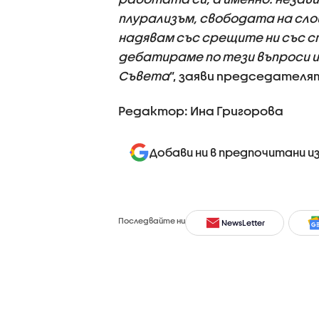
плурализъм, свободата на сло
надявам със срещите ни със с
дебатираме по тези въпроси и
Съвета
”, заяви председателя
Редактор: Ина Григорова
Добави ни в предпочитани и
Последвайте ни
NewsLetter