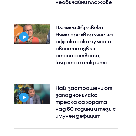
необичайни плажове
Пламен Абровски:
Няма прехвърляне на
африканска чума по
свинете извън
стопанствата,
където е открита
Най-застрашени от
западнонилска
Instagram
Facebook
треска са хората
над 60 години и тези с
имунен дефицит