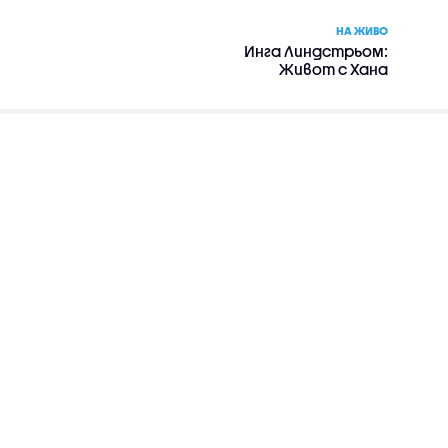
НА ЖИВО
Инга Линдстрьом:
Живот с Хана