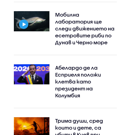
Мобилна
лаборатория ще
следи движението на
есетровите риби по
Дунав и Черно море
Абелардо де ла
Есприеля положи
клетва като
президент на
Колумбия
Трима души, сред
които и дете, са
убити в Киев при