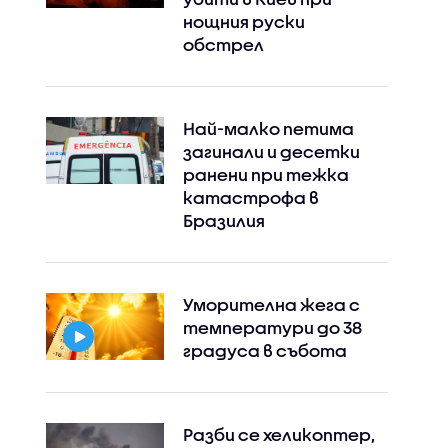
нощния руски
обстрел
Най-малко петима
загинали и десетки
ранени при тежка
катастрофа в
Бразилия
Уморителна жега с
температури до 38
градуса в събота
Разби се хеликоптер,