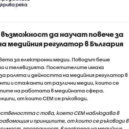
зкрива река
възможност да научат повече за
а медийния регулатор в България
вета за електронни медии. Поводът беше
о и телевизията. Посетителите имаха
за ролята и дейността на медийния регулатор в
енти и стажанти от различни медии, които се
стите на работата в медийната сфера.
нципи, от които СЕМ се ръководи.
ествеността с това, което СЕМ наблюдава в
равомощия и принципите, от които се ръководи в
исимост, прозрачност, в подкрепа на медийния