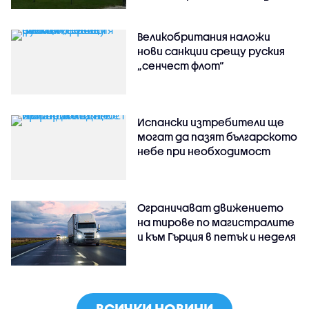
Великобритания наложи
нови санкции срещу руския
„сенчест флот“
Испански изтребители ще
могат да пазят българското
небе при необходимост
Ограничават движението
на тирове по магистралите
и към Гърция в петък и неделя
ВСИЧКИ НОВИНИ