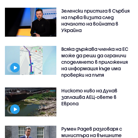
Зеленски пристига в Сърбия
на първа визита след
началото на войната в
Украйна
Всяка държава членка на ЕС
може да реши да ограничи
споделянето в приложения
на информация къде има
проверки на пътя
Ниското ниво на Дунав
заплашва АЕЦ-овете в
Европа
Румен Радев разговаря с
министъра на външните