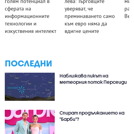
голям потенциал в
лева: Търговците
мин
сферата на
уверяват, че
раб
информационните
преминаването само
Вел
технологии и
към евро няма да
изкуствения интелект
вдигне цените
ПОСЛЕДНИ
Наближава пикът на
метеорния поток Персеиди
Спират продължанието на
"Барби"?