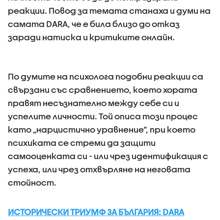
реакции. Повод за темата станаха и думи на
самата DARA, че е била близо до отказ
заради натиска и критиките онлайн.
По думите на психолога подобни реакции са
свързани със сравнението, което хората
правят несъзнателно между себе си и
успелите личности. Той описа този процес
като „нарцистично уравнение“, при което
психиката се стреми да защити
самооценката си - или чрез идентификация с
успеха, или чрез отхвърляне на неговата
стойност.
ИСТОРИЧЕСКИ ТРИУМФ ЗА БЪЛГАРИЯ: DARA