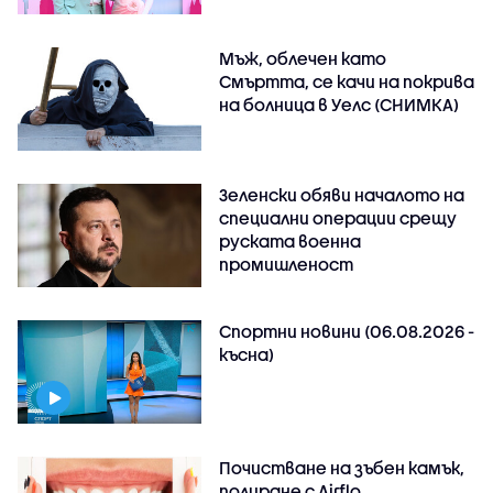
Мъж, облечен като
Смъртта, се качи на покрива
на болница в Уелс (СНИМКА)
Зеленски обяви началото на
специални операции срещу
руската военна
промишленост
Спортни новини (06.08.2026 -
късна)
Почистване на зъбен камък,
полиране с Airflo..