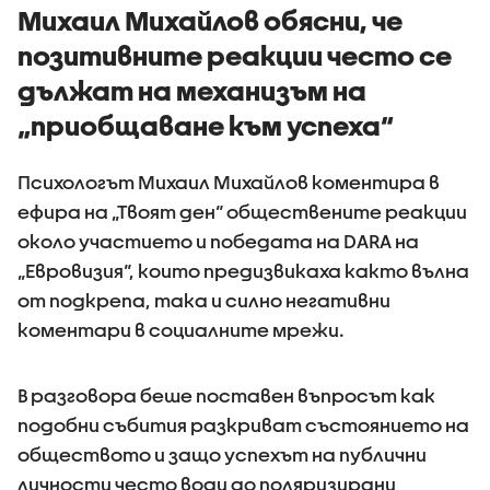
приложения на
Михаил Михайлов обясни, че
информация къде
позитивните реакции често се
има проверки на
пътя
дължат на механизъм на
„приобщаване към успеха“
Психологът Михаил Михайлов коментира в
ефира на „Твоят ден“ обществените реакции
около участието и победата на DARA на
„Евровизия“, които предизвикаха както вълна
от подкрепа, така и силно негативни
коментари в социалните мрежи.
В разговора беше поставен въпросът как
подобни събития разкриват състоянието на
обществото и защо успехът на публични
личности често води до поляризирани