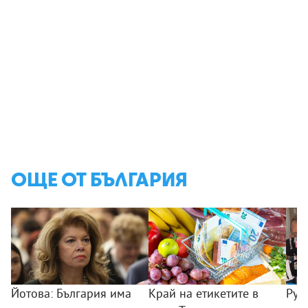
ОЩЕ ОТ БЪЛГАРИЯ
Йотова: България има
Край на етикетите в
Рум