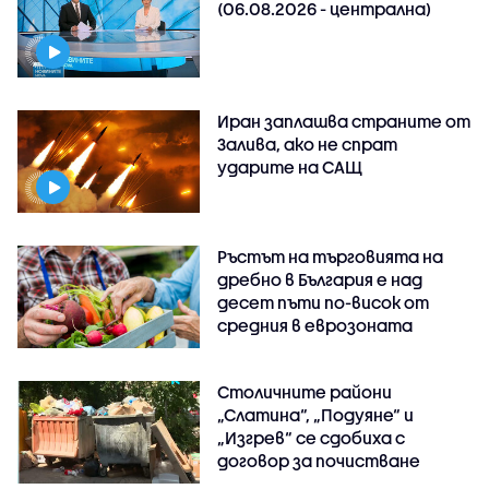
(06.08.2026 - централна)
Иран заплашва страните от
Залива, ако не спрат
ударите на САЩ
Ръстът на търговията на
дребно в България е над
десет пъти по-висок от
средния в еврозоната
Столичните райони
„Слатина“, „Подуяне“ и
„Изгрев“ се сдобиха с
договор за почистване