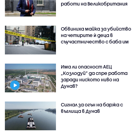
работи на Великобритания
Обвиниха майка за убийство
на четирите ѝ деца в
съучастничество с баба им
Има ли опасност АЕЦ
„Козлодуй” да спре работа
заради ниското ниво на
Дунав?
Сигнал за огън на баржа с
въглища в Дунав