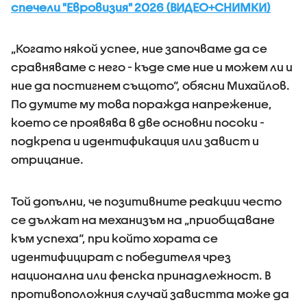
спечели "Евровизия" 2026 (ВИДЕО+СНИМКИ)
„Когато някой успее, ние започваме да се
сравняваме с него - къде сме ние и можем ли и
ние да постигнем същото“, обясни Михайлов.
По думите му това поражда напрежение,
което се проявява в две основни посоки -
подкрепа и идентификация или завист и
отрицание.
Той допълни, че позитивните реакции често
се дължат на механизъм на „приобщаване
към успеха“, при който хората се
идентифицират с победителя чрез
национална или фенска принадлежност. В
противоположния случай завистта може да