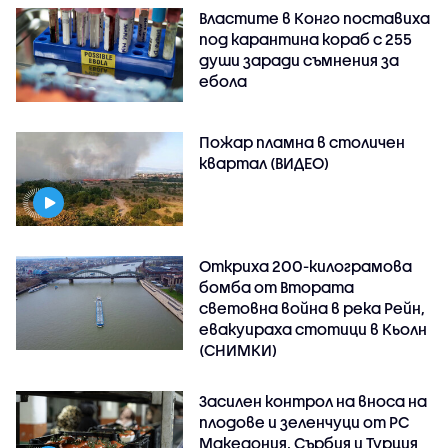
Властите в Конго поставиха
под карантина кораб с 255
души заради съмнения за
ебола
Пожар пламна в столичен
квартал (ВИДЕО)
Откриха 200-килограмова
бомба от Втората
световна война в река Рейн,
евакуираха стотици в Кьолн
(СНИМКИ)
Засилен контрол на вноса на
плодове и зеленчуци от РС
Македония, Сърбия и Турция