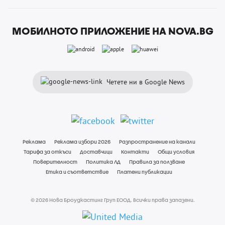
МОБИЛНОТО ПРИЛОЖЕНИЕ НА NOVA.BG
Четете ни в Google News
Реклама
Реклама избори 2026
Разпространение на канали
Тарифа за откъси
Доставчици
Контакти
Общи условия
Поверителност
Политика ЛД
Правила за ползване
Етика и съответствие
Платени публикации
© 2026 Нова Броудкастинг Груп ЕООД. Всички права запазени.