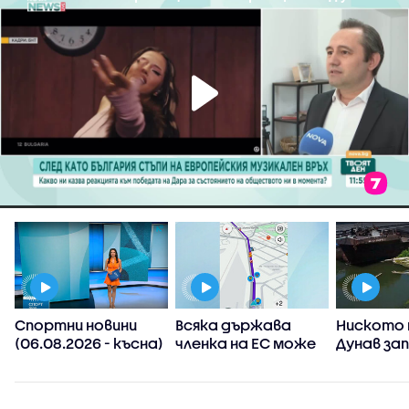
Спортни новини
Всяка държава
Ниското 
(06.08.2026 - късна)
членка на ЕС може
Дунав за
а
да реши да
АЕЦ-овет
ограничи
споделянето в