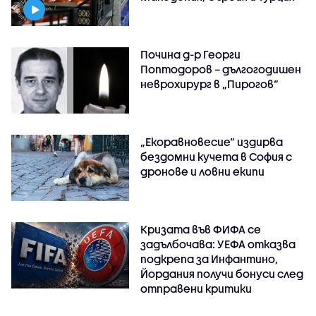
Почина д-р Георги
Поптодоров – дългогодишен
неврохирург в „Пирогов“
„Екоравновесие“ издирва
бездомни кучета в София с
дронове и ловни екипи
Кризата във ФИФА се
задълбочава: УЕФА отказва
подкрепа за Инфантино,
Йордания получи бонуси след
отправени критики