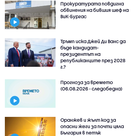
Прокуратурата повдигна
обвинения на бившия шеф на
ВиК-Бургас
Тръмп иска Джей Ди Ванс да
бъде кандидат-
президентът на
републиканците през 2028
г.?
Прогноза за времето
(06.08.2026 - следобедна)
Оранжев и жълт код за
опасни жеги за почти цяла
България в петък