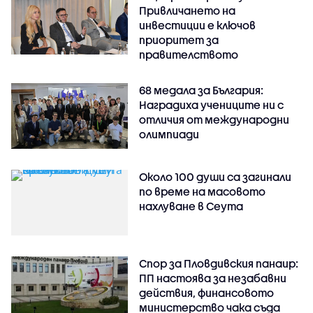
Привличането на
инвестиции е ключов
приоритет за
правителството
68 медала за България:
Наградиха учениците ни с
отличия от международни
олимпиади
Около 100 души са загинали
по време на масовото
нахлуване в Сеута
Спор за Пловдивския панаир:
ПП настоява за незабавни
действия, финансовото
министерство чака съда