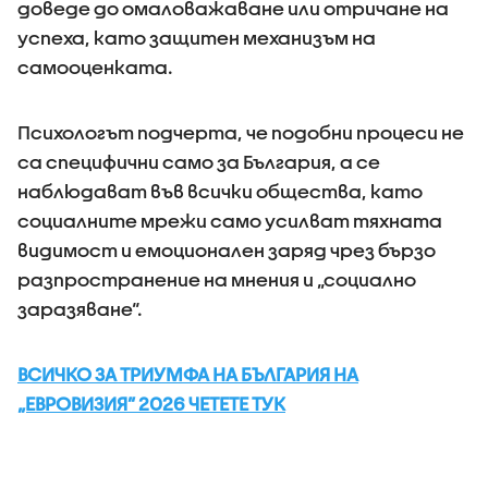
доведе до омаловажаване или отричане на
успеха, като защитен механизъм на
самооценката.
Психологът подчерта, че подобни процеси не
са специфични само за България, а се
наблюдават във всички общества, като
социалните мрежи само усилват тяхната
видимост и емоционален заряд чрез бързо
разпространение на мнения и „социално
заразяване“.
ВСИЧКО ЗА ТРИУМФА НА БЪЛГАРИЯ НА
„ЕВРОВИЗИЯ” 2026 ЧЕТЕТЕ ТУК