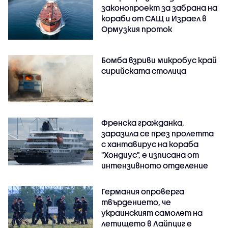
законопроект за забрана на
кораби от САЩ и Израел в
Ормузкия проток
Бомба взриви микробус край
сирийската столица
Френска гражданка,
заразила се през пролетта
с хантавирус на кораба
"Хондиус", е изписана от
интензивното отделение
Германия опроверга
твърдението, че
украинският самолет на
летището в Лайпциг е