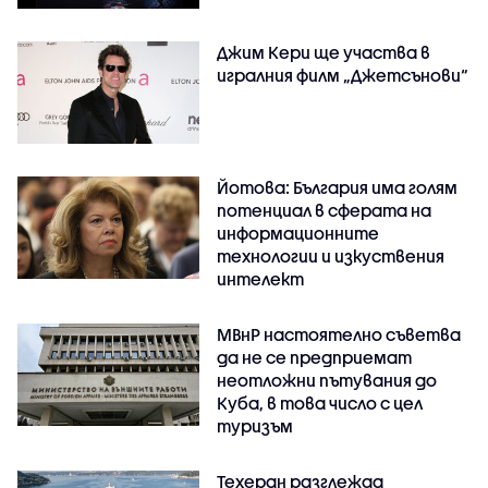
Джим Кери ще участва в
игралния филм „Джетсънови“
Йотова: България има голям
потенциал в сферата на
информационните
технологии и изкуствения
интелект
МВнР настоятелно съветва
да не се предприемат
неотложни пътувания до
Куба, в това число с цел
туризъм
Техеран разглежда