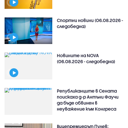
Спортни новини (06.08.2026 -
следобедна)
Новините на NOVA
(06.08.2026 - следобедна)
Републиканците в Сената
поискаха д-р Антъни Фаучи
да бъде обвинен в
неуважение към Конгреса
Вицепремиерът Пулев: