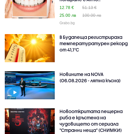
12.78 €
51.13 €
25.00 лв
100.00 лв
Grabo.bg
В Будапеща регистрираха
температуратурен рекорд
от 41,1°C
Новините на NOVA
(06.08.2026 - лятна късна)
Новооткритата пещерна
риба е кръстена на
чудовището от сериала
"Странни неща" (СНИМКИ)