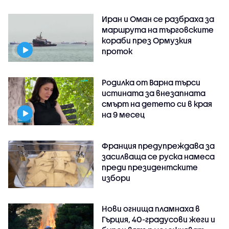
Иран и Оман се разбраха за
маршрута на търговските
кораби през Ормузкия
проток
Родилка от Варна търси
истината за внезапната
смърт на детето си в края
на 9 месец
Франция предупреждава за
засилваща се руска намеса
преди президентските
избори
Нови огнища пламнаха в
Гърция, 40-градусови жеги и