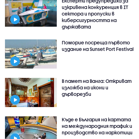
Експерти предупредиха за
изкривена конкуренция в IT
сектора и пропуски в
киберсигурността на
държавата
Поморие посреща първото
издание на Sunset Port Festival
В памет на Ванга: Откриват
изложба на икони и
дърворезби
Къде е България на картата
на международния трафик и
производство на наркотици