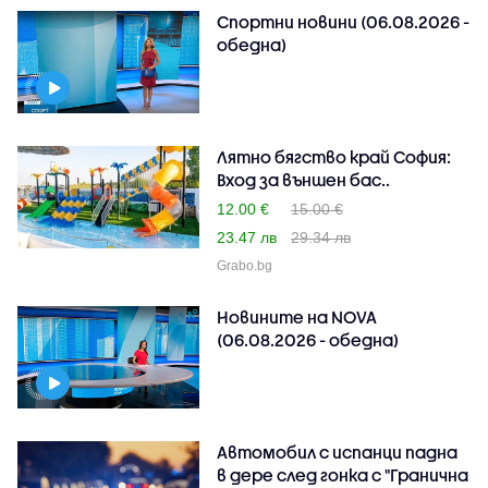
Спортни новини (06.08.2026 -
обедна)
Лятно бягство край София:
Вход за външен бас..
12.00 €
15.00 €
23.47 лв
29.34 лв
Grabo.bg
Новините на NOVA
(06.08.2026 - обедна)
Автомобил с испанци падна
в дере след гонка с "Гранична