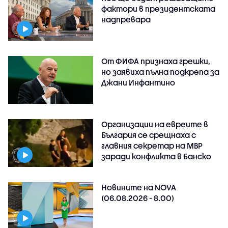
фактори в президентската
надпревара
От ФИФА признаха грешки,
но заявиха пълна подкрепа за
Джани Инфантино
Организации на евреите в
България се срещнаха с
главния секретар на МВР
заради конфликта в Банско
Новините на NOVA
(06.08.2026 - 8.00)