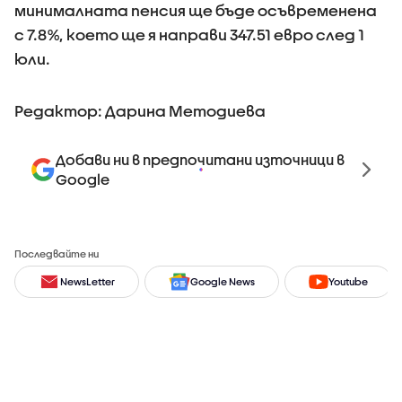
минималната пенсия ще бъде осъвременена
с 7.8%, което ще я направи 347.51 евро след 1
юли.
Редактор: Дарина Методиева
Добави ни в предпочитани източници в
Google
Последвайте ни
NewsLetter
Google News
Youtube