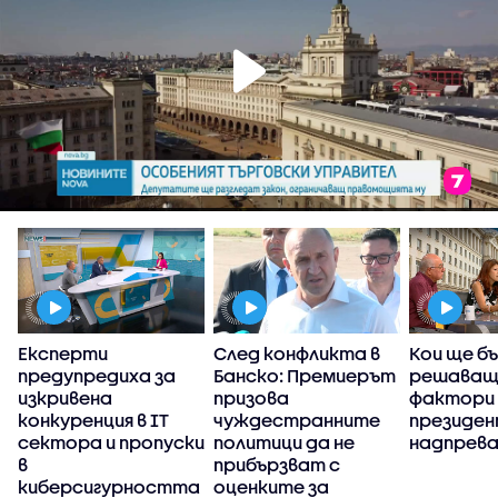
Експерти
След конфликта в
Кои ще б
предупредиха за
Банско: Премиерът
решаващ
изкривена
призова
фактори 
конкуренция в IT
чуждестранните
президе
сектора и пропуски
политици да не
надпрев
в
прибързват с
киберсигурността
оценките за