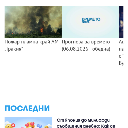
Пожар пламна край АМ
Прогноза за времето
Авт
„Тракия“
(06.08.2026 - обедна)
пад
с "
Бур
ПОСЛЕДНИ
От Япония до милиарди
съобщения дневно: Как се