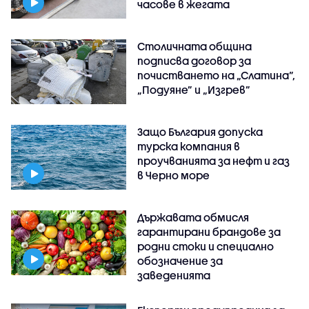
часове в жегата
Столичната община
подписва договор за
почистването на „Слатина”,
„Подуяне” и „Изгрев”
Защо България допуска
турска компания в
проучванията за нефт и газ
в Черно море
Държавата обмисля
гарантирани брандове за
родни стоки и специално
обозначение за
заведенията