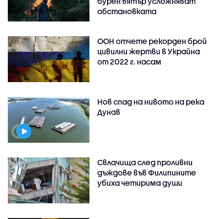
бурен вятър усложняват
обстановката
ООН отчете рекорден брой
цивилни жертви в Украйна
от 2022 г. насам
Нов спад на нивото на река
Дунав
Свлачища след проливни
дъждове във Филипините
убиха четирима души