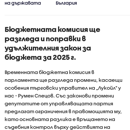
на държавата
България
Бюджетната комисия ще
разгледа и поправки в
удължителния закон за
бюджета за 2025 г.
Временната бюджетна комисия в
парламента ще разгледа промени, касаещи
особения търговски управител на „Лукойл" у
нас - Румен Спецов. Със законови промени
депутатите от управляващата партия
предлагат ограничения в правомощията му,
като основната разлика е връщането на
съдебния контрол върху действията на