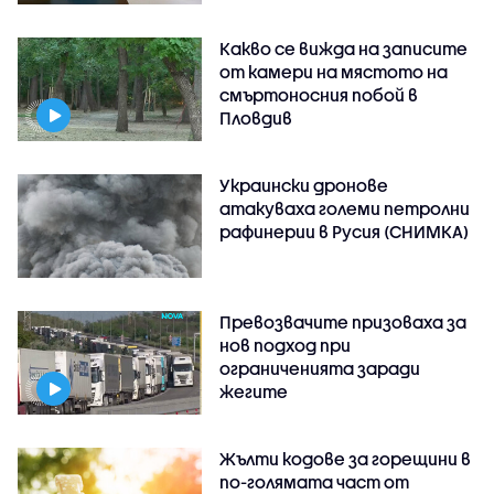
Какво се вижда на записите
от камери на мястото на
смъртоносния побой в
Пловдив
Украински дронове
атакуваха големи петролни
рафинерии в Русия (СНИМКА)
Превозвачите призоваха за
нов подход при
ограниченията заради
жегите
Жълти кодове за горещини в
по-голямата част от