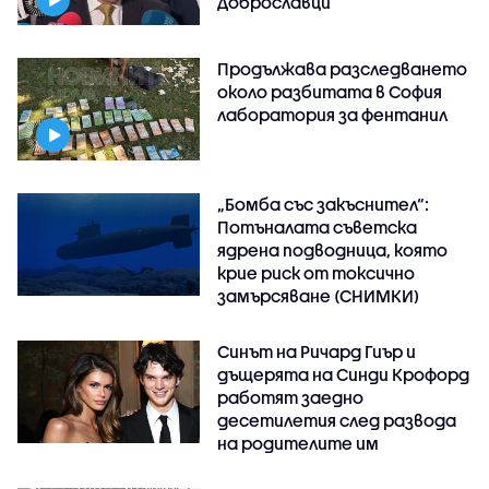
Доброславци
Продължава разследването
около разбитата в София
лаборатория за фентанил
„Бомба със закъснител“:
Потъналата съветска
ядрена подводница, която
крие риск от токсично
замърсяване (СНИМКИ)
Синът на Ричард Гиър и
дъщерята на Синди Крофорд
работят заедно
десетилетия след развода
на родителите им