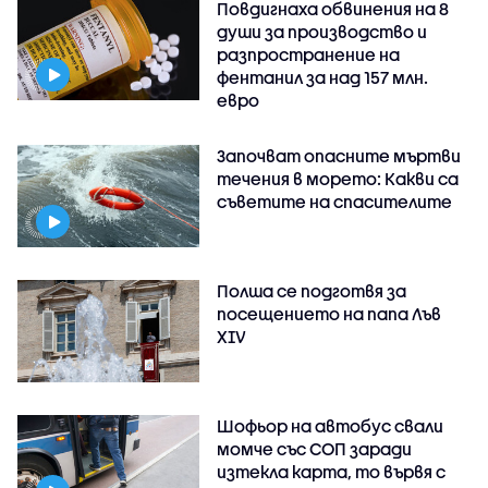
Повдигнаха обвинения на 8
души за производство и
разпространение на
фентанил за над 157 млн.
евро
Започват опасните мъртви
течения в морето: Какви са
съветите на спасителите
Полша се подготвя за
посещението на папа Лъв
XIV
Шофьор на автобус свали
момче със СОП заради
изтекла карта, то вървя с