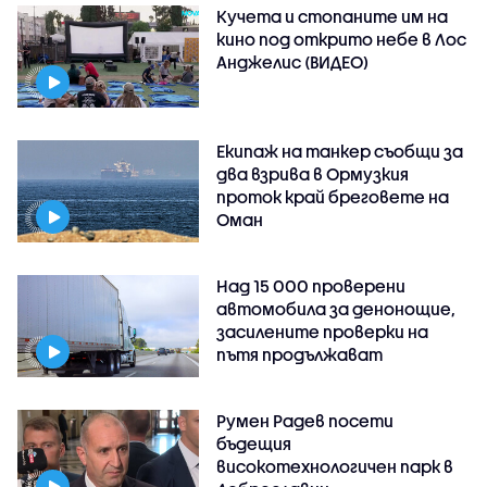
Кучета и стопаните им на
кино под открито небе в Лос
Анджелис (ВИДЕО)
Екипаж на танкер съобщи за
два взрива в Ормузкия
проток край бреговете на
Оман
Над 15 000 проверени
автомобила за денонощие,
засилените проверки на
пътя продължават
Румен Радев посети
бъдещия
високотехнологичен парк в