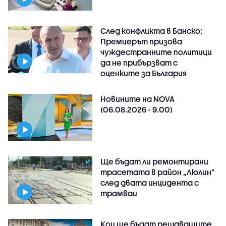
След конфликта в Банско:
Премиерът призова
чуждестранните политици
да не прибързват с
оценките за България
Новините на NOVA
(06.08.2026 - 9.00)
Ще бъдат ли ремонтирани
трасетата в район „Люлин”
след двата инцидента с
трамваи
Кои ще бъдат решаващите