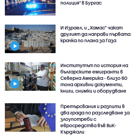
полиция" в Бургас
И Израел, и „Хамас“ чакат
другият да направи първата
крачка по плана за Газа
Институтът по история на
българските емигранти в
Северна Америка - близо 60
тона архивни документи,
книги, снимки и оборудване
Претърсвания и разпити в
два града по разследване за
злоупотреби с
евросредства във ВиК-
Кърджали