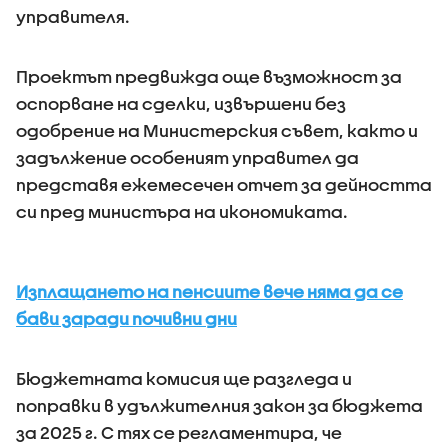
управителя.
Проектът предвижда още възможност за
оспорване на сделки, извършени без
одобрение на Министерския съвет, както и
задължение особеният управител да
представя ежемесечен отчет за дейността
си пред министъра на икономиката.
Изплащането на пенсиите вече няма да се
бави заради почивни дни
Бюджетната комисия ще разгледа и
поправки в удължителния закон за бюджета
за 2025 г. С тях се регламентира, че