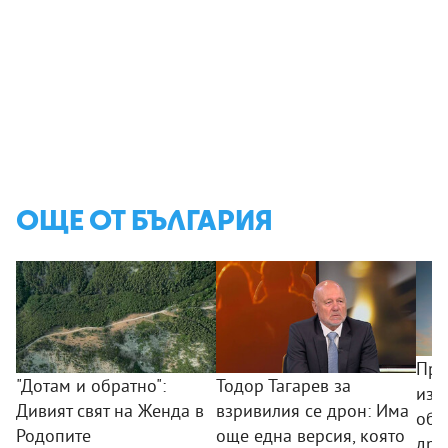
ОЩЕ ОТ БЪЛГАРИЯ
Про
"Дотам и обратно":
Тодор Тагарев за
изя
Дивият свят на Женда в
взривилия се дрон: Има
обс
Родопите
още една версия, която
дро