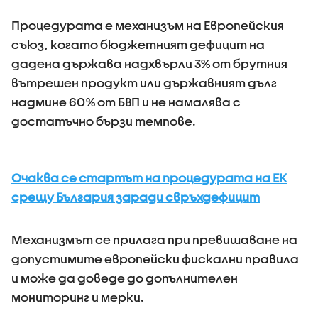
Процедурата е механизъм на Европейския
съюз, когато бюджетният дефицит на
дадена държава надхвърли 3% от брутния
вътрешен продукт или държавният дълг
надмине 60% от БВП и не намалява с
достатъчно бързи темпове.
Очаква се стартът на процедурата на ЕК
срещу България заради свръхдефицит
Механизмът се прилага при превишаване на
допустимите европейски фискални правила
и може да доведе до допълнителен
мониторинг и мерки.