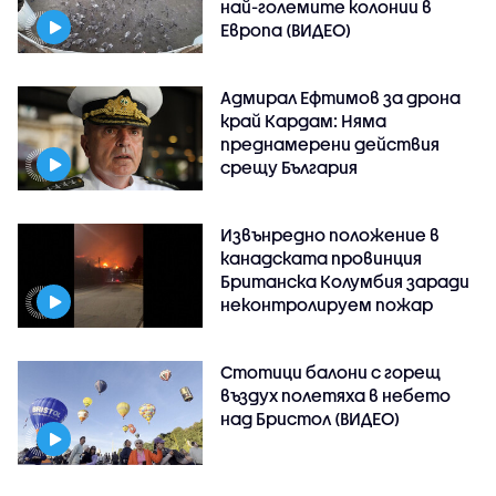
най-големите колонии в
Европа (ВИДЕО)
Адмирал Ефтимов за дрона
край Кардам: Няма
преднамерени действия
срещу България
Извънредно положение в
канадската провинция
Британска Колумбия заради
неконтролируем пожар
Стотици балони с горещ
въздух полетяха в небето
над Бристол (ВИДЕО)