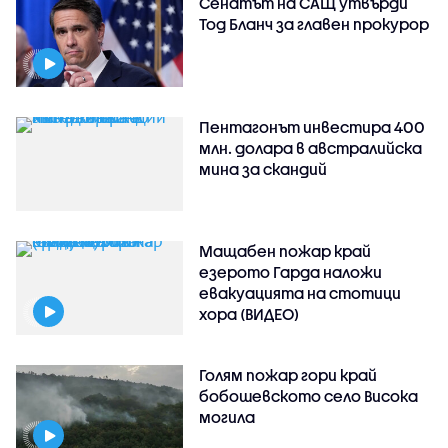
Сенатът на САЩ утвърди
Тод Бланч за главен прокурор
Пентагонът инвестира 400
млн. долара в австралийска
мина за скандий
Мащабен пожар край
езерото Гарда наложи
евакуацията на стотици
хора (ВИДЕО)
Голям пожар гори край
бобошевското село Висока
могила