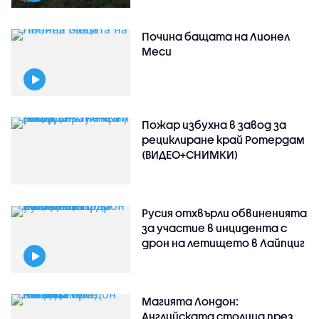
Почина бащата на Лионел
Меси
Пожар избухна в завод за
рециклиране край Ротердам
(ВИДЕО+СНИМКИ)
Русия отхвърли обвиненията
за участие в инцидента с
дрон на летището в Лайпциг
Магията Лондон:
Английската столица през