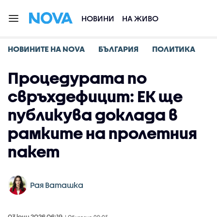
НОВИНИ
НА ЖИВО
НОВИНИТЕ НА NOVA
БЪЛГАРИЯ
ПОЛИТИКА
Процедурата по
свръхдефицит: ЕК ще
публикува доклада в
рамките на пролетния
пакет
Рая Ваташка
03 юни 2026 06:19