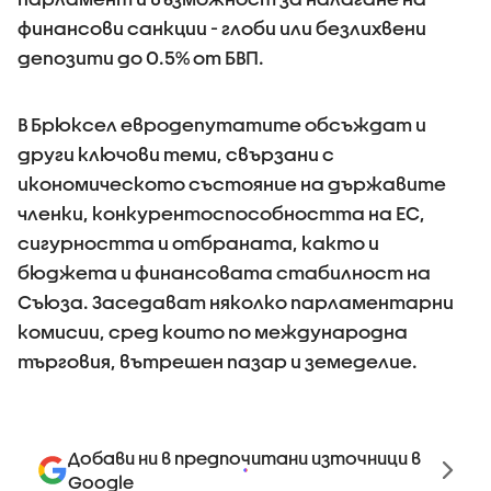
финансови санкции - глоби или безлихвени
депозити до 0.5% от БВП.
В Брюксел евродепутатите обсъждат и
други ключови теми, свързани с
икономическото състояние на държавите
членки, конкурентоспособността на ЕС,
сигурността и отбраната, както и
бюджета и финансовата стабилност на
Съюза. Заседават няколко парламентарни
комисии, сред които по международна
търговия, вътрешен пазар и земеделие.
Добави ни в предпочитани източници в
Google