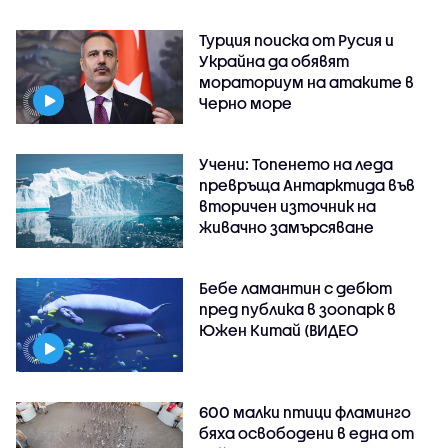
Турция поиска от Русия и
Украйна да обявят
мораториум на атаките в
Черно море
Учени: Топенето на леда
превръща Антарктида във
вторичен източник на
живачно замърсяване
Бебе ламантин с дебют
пред публика в зоопарк в
Южен Китай (ВИДЕО
600 малки птици фламинго
бяха освободени в една от