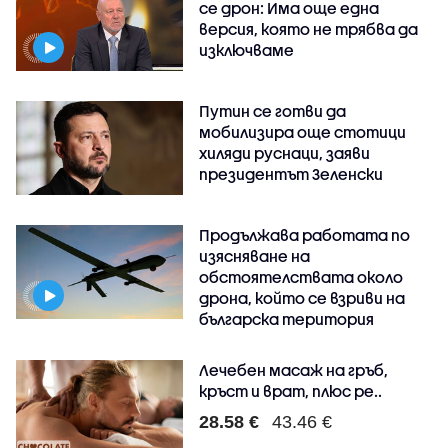
се дрон: Има още една
версия, която не трябва да
изключваме
Путин се готви да
мобилизира още стотици
хиляди руснаци, заяви
президентът Зеленски
Продължава работата по
изясняване на
обстоятелствата около
дрона, който се взриви на
българска територия
Лечебен масаж на гръб,
кръст и врат, плюс ре..
28.58 €
43.46 €