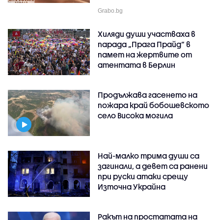
Grabo.bg
Хиляди души участваха в
парада „Прага Прайд“ в
памет на жертвите от
атентата в Берлин
Продължава гасенето на
пожара край бобошевското
село Висока могила
Най-малко трима души са
загинали, а девет са ранени
при руски атаки срещу
Източна Украйна
Ракът на простатата на