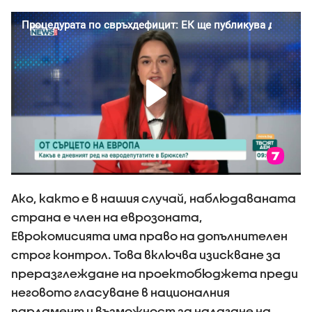
Ако, както е в нашия случай, наблюдаваната
страна е член на еврозоната,
Еврокомисията има право на допълнителен
строг контрол. Това включва изискване за
преразглеждане на проектобюджета преди
неговото гласуване в националния
парламент и възможност за налагане на