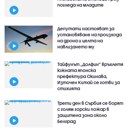
погледа на младите
Депутати настояват за
установяване на произхода
на дрона и целта на
навлизането му
Тайфунът „Долфин” връхлетя
южната японска
префектура Окинава,
Източен Китай се готви за
стихията
Трети ден в Сърбия се борят
с голям горски пожар в
защитена зона около
Белград