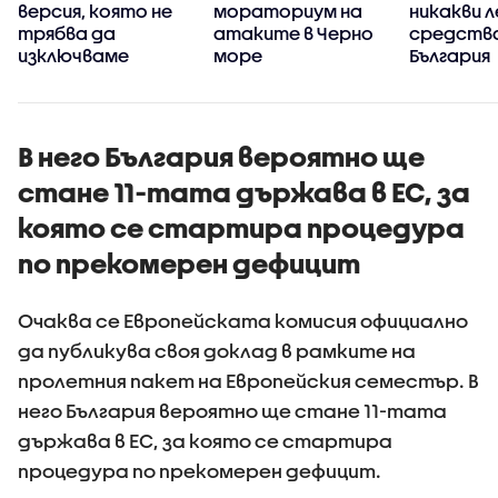
версия, която не
мораториум на
никакви 
трябва да
атаките в Черно
средства
изключваме
море
България
В него България вероятно ще
стане 11-тата държава в ЕС, за
която се стартира процедура
по прекомерен дефицит
Очаква се Европейската комисия официално
да публикува своя доклад в рамките на
пролетния пакет на Европейския семестър. В
него България вероятно ще стане 11-тата
държава в ЕС, за която се стартира
процедура по прекомерен дефицит.