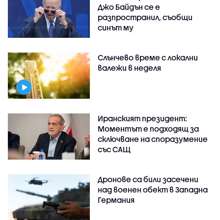
Джо Байдън се е
разпространил, съобщи
синът му
Слънчево време с локални
валежи в неделя
Иранският президент:
Моментът е подходящ за
сключване на споразумение
със САЩ
Дронове са били засечени
над военен обект в Западна
Германия