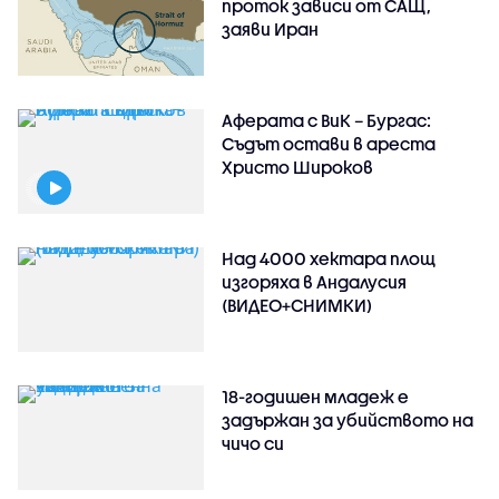
проток зависи от САЩ,
заяви Иран
Аферата с ВиК – Бургас:
Съдът остави в ареста
Христо Широков
Над 4000 хектара площ
изгоряха в Андалусия
(ВИДЕО+СНИМКИ)
18-годишен младеж е
задържан за убийството на
чичо си