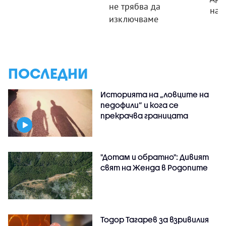
не трябва да
на 
изключваме
ПОСЛЕДНИ
Историята на „ловците на
педофили” и кога се
прекрачва границата
"Дотам и обратно": Дивият
свят на Женда в Родопите
Тодор Тагарев за взривилия