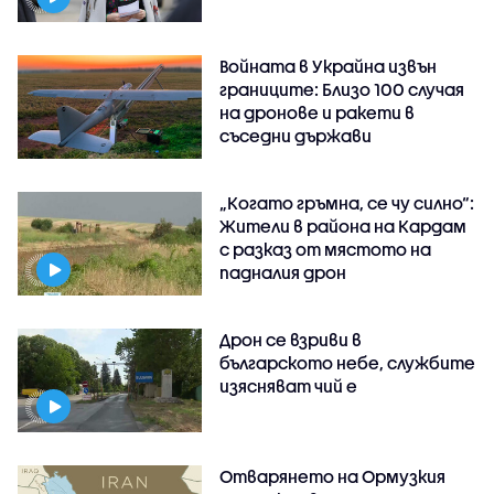
Войната в Украйна извън
границите: Близо 100 случая
на дронове и ракети в
съседни държави
„Когато гръмна, се чу силно“:
Жители в района на Кардам
с разказ от мястото на
падналия дрон
Дрон се взриви в
българското небе, службите
изясняват чий е
Отварянето на Ормузкия