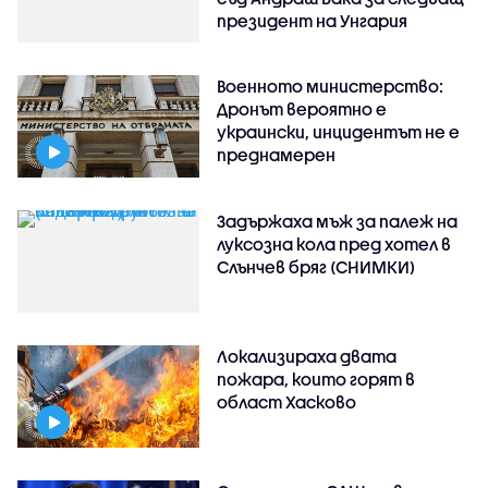
президент на Унгария
Военното министерство:
Дронът вероятно е
украински, инцидентът не е
преднамерен
Задържаха мъж за палеж на
луксозна кола пред хотел в
Слънчев бряг (СНИМКИ)
Локализираха двата
пожара, които горят в
област Хасково