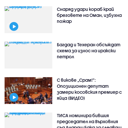
Снаряд удари кораб край
бреговете на Оман, избухна
пожар
Багдад и Техеран обсъждат
схема за износ на иракски
петрол
С викове „Срам!“:
Опозиционен депутат
замери косовския премиер с
яйца (ВИДЕО)
ТИСА номинира бившия
председател на Върховния
съд Андраш Бака за следващ