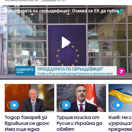
| Обновена 09:05
Тодор Тагарев за
Турция поиска от
Киев: Не 
взривилия се дрон:
Русия и Украйна да
изпраща
р
Има още една
обявят
преднам