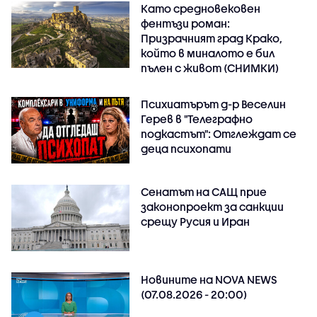
Като средновековен
фентъзи роман:
Призрачният град Крако,
който в миналото е бил
пълен с живот (СНИМКИ)
Психиатърът д-р Веселин
Герев в "Телеграфно
подкастът": Отглеждат се
деца психопати
Сенатът на САЩ прие
законопроект за санкции
срещу Русия и Иран
Новините на NOVA NEWS
(07.08.2026 - 20:00)