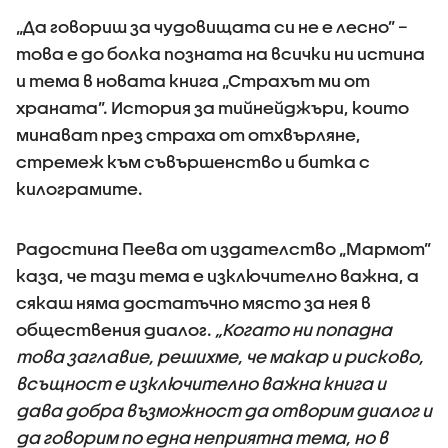
„Да говориш за чудовищата си не е лесно” –
това е до болка позната на всички ни истина
и тема в новата книга „Страхът ми от
храната”. История за тийнейджъри, които
минават през страха от отхвърляне,
стремеж към съвършенство и битка с
килограмите.
Радостина Пеева от издателство „Мармот”
каза, че тази тема е изключително важна, а
сякаш няма достатъчно място за нея в
обществения диалог.
„Когато ни попадна
това заглавие, решихме, че макар и рисково,
всъщност е изключително важна книга и
дава добра възможност да отворим диалог и
да говорим по една неприятна тема, но в