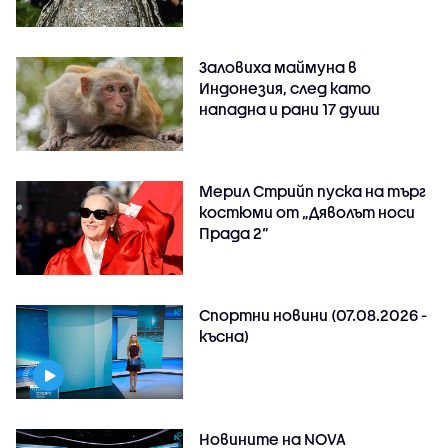
Заловиха маймуна в
Индонезия, след като
нападна и рани 17 души
Мерил Стрийп пуска на търг
костюми от „Дяволът носи
Прада 2“
Спортни новини (07.08.2026 -
късна)
Новините на NOVA