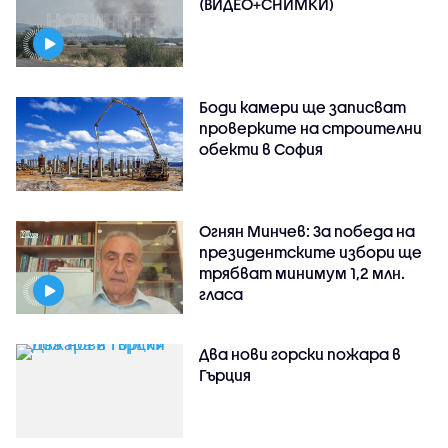
(ВИДЕО+СНИМКИ)
Боди камери ще записват
проверките на строителни
обекти в София
Огнян Минчев: За победа на
президентските избори ще
трябват минимум 1,2 млн.
гласа
Два нови горски пожара в
Гърция