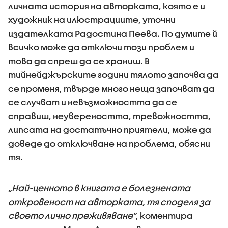
личната история на авторката, която е и
художник на илюстрациите, уточни
издателката Радостина Пеева. По думите й
всичко може да отключи този проблем и
това да спреш да се храниш. В
тийнейджърските години тялото започва да
се променя, твърде много неща започват да
се случват и невъзможността да се
справиш, неувереността, тревожността,
липсата на достатъчно приятели, може да
доведе до отключване на проблема, обясни
тя.
„Най-ценното в книгата е болезнената
откровеност на авторката, тя споделя за
своето лично преживяване”
, коментира