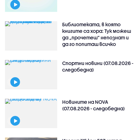
Библиотеката, в която
книгите са хора: Тук можеш
да „прочетеш“ непознат и
да го попиташ всичко
Спортни новини (07.08.2026 -
следобедна)
Новините на NOVA
(07.08.2026 - следобедна)