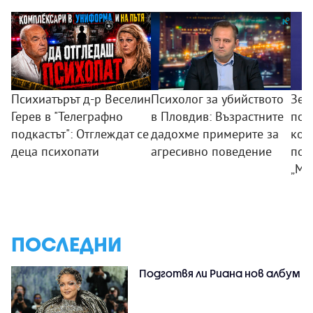
Психиатърът д-р Веселин
Психолог за убийството
Зем
Герев в "Телеграфно
в Пловдив: Възрастните
пои
подкастът": Отглеждат се
дадохме примерите за
ком
деца психопати
агресивно поведение
под
„Мл
ПОСЛЕДНИ
Подготвя ли Риана нов албум