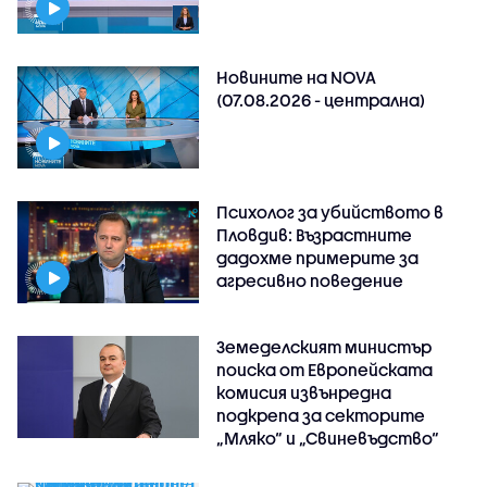
Новините на NOVA
(07.08.2026 - централна)
Психолог за убийството в
Пловдив: Възрастните
дадохме примерите за
агресивно поведение
Земеделският министър
поиска от Европейската
комисия извънредна
подкрепа за секторите
„Мляко“ и „Свиневъдство“