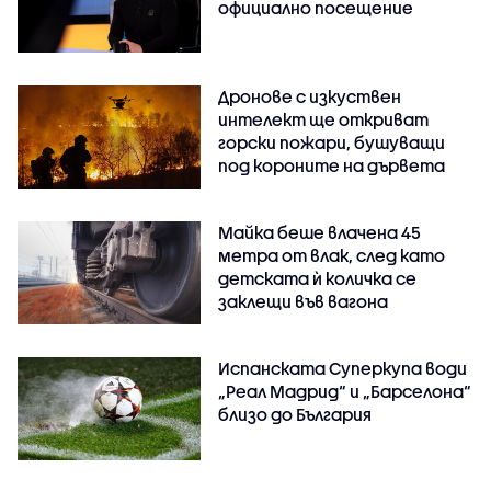
официално посещение
Дронове с изкуствен
интелект ще откриват
горски пожари, бушуващи
под короните на дървета
Майка беше влачена 45
метра от влак, след като
детската ѝ количка се
заклещи във вагона
Испанската Суперкупа води
„Реал Мадрид“ и „Барселона“
близо до България