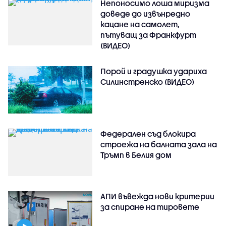
Непоносимо лоша миризма
доведе до извънредно
кацане на самолет,
пътуващ за Франкфурт
(ВИДЕО)
Порой и градушка удариха
Силинстренско (ВИДЕО)
Федерален съд блокира
строежа на балната зала на
Тръмп в Белия дом
АПИ въвежда нови критерии
за спиране на тировете