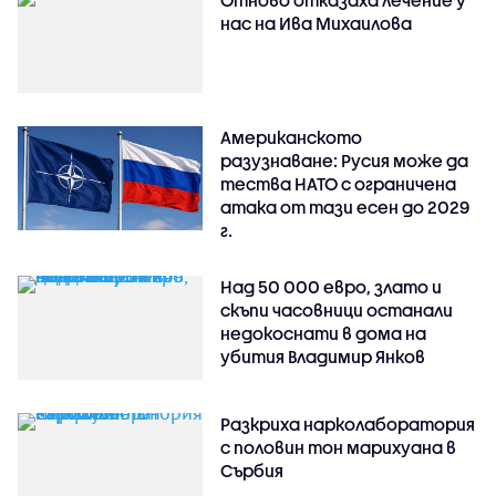
нас на Ива Михаилова
Американското
разузнаване: Русия може да
тества НАТО с ограничена
атака от тази есен до 2029
г.
Над 50 000 евро, злато и
скъпи часовници останали
недокоснати в дома на
убития Владимир Янков
Разкриха нарколаборатория
с половин тон марихуана в
Сърбия