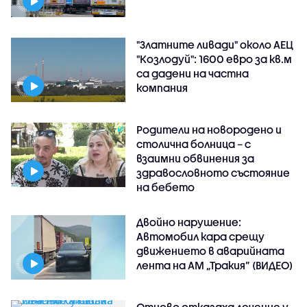
"Златните ливади" около АЕЦ
"Козлодуй": 1600 евро за кв.м
са дадени на частна
компания
Родители на новородено и
столична болница – с
взаимни обвинения за
здравословното състояние
на бебето
Двойно нарушение:
Автомобил кара срещу
движението в аварийната
лента на АМ „Тракия” (ВИДЕО)
Отново отказаха лечение у