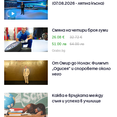
(07.08.2026 - лятна късна)
Смяна на четири броя гуми
26.08 €
32.72 €
51.00 лв
64.00 лв
Grabo.bg
От Омир до Нолан: Филмът
„Одисея” и споровете около
него
Каква е връзката между
съня и успеха в училище