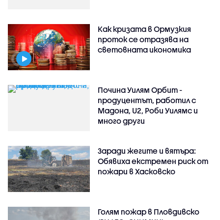
Как кризата в Ормузкия
проток се отразява на
световната икономика
Почина Уилям Орбит -
продуцентът, работил с
Мадона, U2, Роби Уилямс и
много други
Заради жегите и вятъра:
Обявиха екстремен риск от
пожари в Хасковско
Голям пожар в Пловдивско