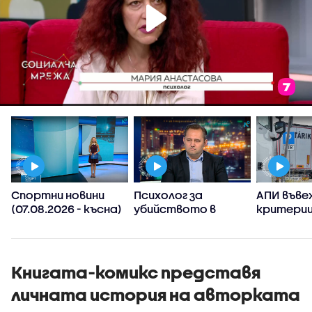
Спортни новини
Психолог за
АПИ въве
(07.08.2026 - късна)
убийството в
критерии
Пловдив:
спиране 
Възрастните
тировет
дадохме
примерите за
Книгата-комикс представя
агресивно
личната история на авторката
поведение