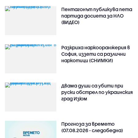
Пентагонът публикува пета
партида досиета за НЛО
(ВИДЕО)
Разкриха наркооранжерия в
София, иззети са различни
наркотици (СНИМКИ)
Двама души са убити при
руски обстрeл по украинския
град Изюм
Прогноза за времето
(07.08.2026 - следобедна)