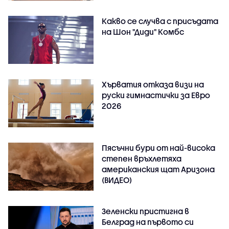
Какво се случва с присъдата
на Шон "Диди" Комбс
Хърватия отказа визи на
руски гимнастички за Евро
2026
Пясъчни бури от най-висока
степен връхлетяха
американския щат Аризона
(ВИДЕО)
Зеленски пристигна в
Белград на първото си