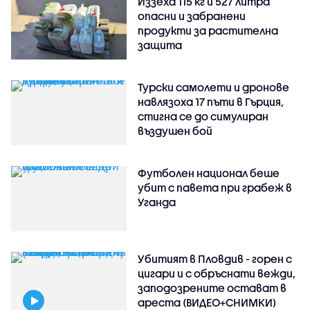
Иззеха 115 кг и 527 литра
опасни и забранени
продукти за растителна
защита
Турски самолети и дронове
навлязоха 17 пъти в Гърция,
стигна се до симулиран
въздушен бой
Футболен национал беше
убит с павета при грабеж в
Уганда
Убитият в Пловдив - горен с
цигари и с обръснати вежди,
заподозрените остават в
ареста (ВИДЕО+СНИМКИ)