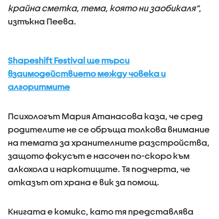
крайна сметка, тема, която ни заобикаля”
,
изтъкна Пеева.
Shapeshift Festival ще търси
взаимодействието между човека и
алгоритмите
Психологът Мария Атанасова каза, че сред
родителите не се обръща толкова внимание
на темата за хранителните разстройства,
защото фокусът е насочен по-скоро към
алкохола и наркотиците. Тя подчерта, че
отказът от храна е вик за помощ.
Книгата е комикс, като тя представлява