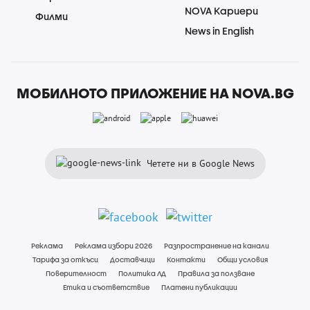
NOVA Кариери
Филми
News in English
МОБИЛНОТО ПРИЛОЖЕНИЕ НА NOVA.BG
Четете ни в Google News
Реклама
Реклама избори 2026
Разпространение на канали
Тарифа за откъси
Доставчици
Контакти
Общи условия
Поверителност
Политика ЛД
Правила за ползване
Етика и съответствие
Платени публикации