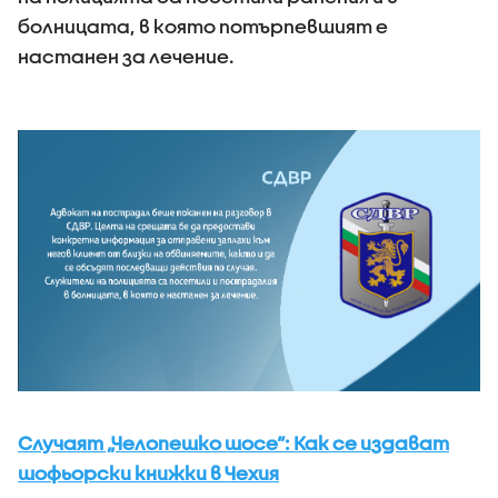
болницата, в която потърпевшият е
настанен за лечение.
Случаят „Челопешко шосе“: Как се издават
шофьорски книжки в Чехия