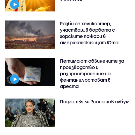
Разби се хеликоптер,
участващ в борбата с
горските пожари в
американския щат Юта
Петима от обвинените за
производство и
разпространение на
фентанил остават в
ареста
Подготвя ли Риана нов албум