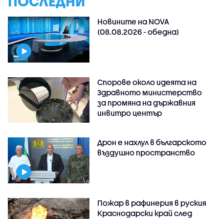
ПОСЛЕДНИ
Новините на NOVA
(08.08.2026 - обедна)
Спорове около идеята на
Здравното министерство
за промяна на държавния
инвитро център
Дрон е нахлул в българското
въздушно пространство
Пожар в рафинерия в руския
Краснодарски край след