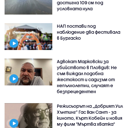
достигна 109 см под
условната нула
НАП постави под
наблюдение два фестивала
в Бургаско
Адвокат Марковски за
убийството в Пловдив: Не
съм виждал подобна
жестокост и садизъм от
непълнолетни, случаят е
безпрецедентен
Режисьорът на „Добрият Уил
Хънтинг“ Гас Ван Сант - за
киното, Кърт Кобейн и новия
му филм "Мъртва хватка"