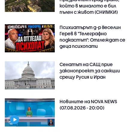
който в миналото е бил
пълен с живот (СНИМКИ)
Психиатърът д-р Веселин
Герев в "Телеграфно
подкастът": Отглеждат се
деца психопати
Сенатът на САЩ прие
законопроект за санкции
срещу Русия и Иран
Новините на NOVA NEWS
(07.08.2026 - 20:00)