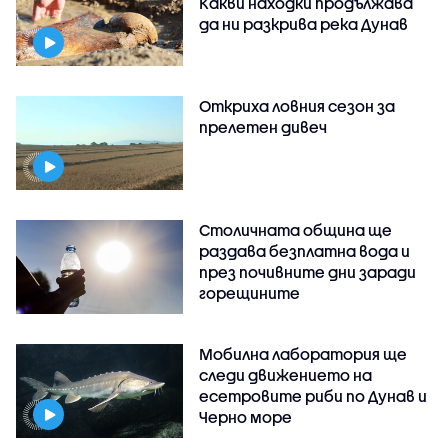
Какви находки продължава
да ни разкрива река Дунав
Откриха ловния сезон за
прелетен дивеч
Столичната община ще
раздава безплатна вода и
през почивните дни заради
горещините
Мобилна лаборатория ще
следи движението на
есетровите риби по Дунав и
Черно море