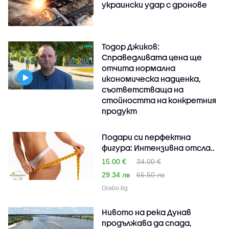
украински удар с дронове
Тодор Джиков:
Справедливата цена ще
отчита нормална
икономическа надценка,
съответстваща на
стойността на конкретния
продукт
Подари си перфектна
фигура: Интензивна отсла..
15.00 €
34.00 €
29.34 лв
66.50 лв
Grabo.bg
Нивото на река Дунав
продължава да спада,