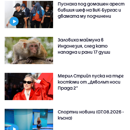
Пуснаха под домашен арест
бившия шеф на ВиК-Бургас и
двамата му подчинени
Заловиха маймуна в
Индонезия, след като
нападна и рани 17 души
Мерил Стрийп пуска на търг
костюми от „Дяволът носи
Прада 2“
Спортни новини (07.08.2026 -
късна)