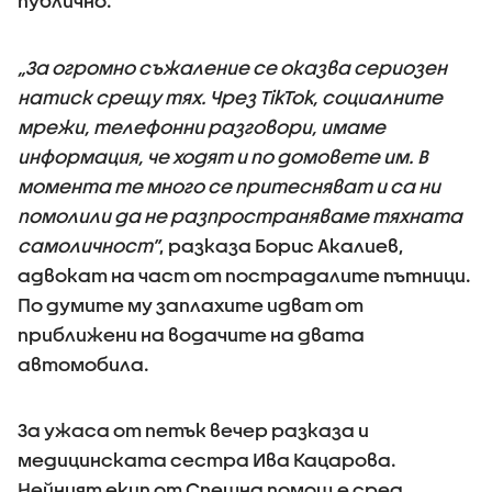
публично.
„За огромно съжаление се оказва сериозен
натиск срещу тях. Чрез TikTok, социалните
мрежи, телефонни разговори, имаме
информация, че ходят и по домовете им. В
момента те много се притесняват и са ни
помолили да не разпространяваме тяхната
самоличност”
, разказа Борис Акалиев,
адвокат на част от пострадалите пътници.
По думите му заплахите идват от
приближени на водачите на двата
автомобила.
За ужаса от петък вечер разказа и
медицинската сестра Ива Кацарова.
Нейният екип от Спешна помощ е сред