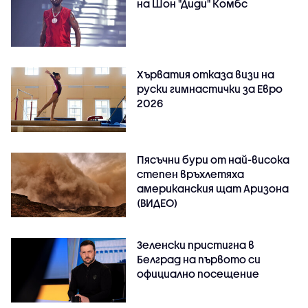
на Шон "Диди" Комбс
Хърватия отказа визи на
руски гимнастички за Евро
2026
Пясъчни бури от най-висока
степен връхлетяха
американския щат Аризона
(ВИДЕО)
Зеленски пристигна в
Белград на първото си
официално посещение