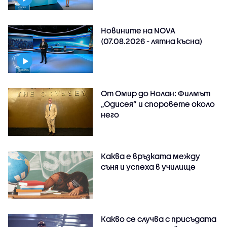
Новините на NOVA
(07.08.2026 - лятна късна)
От Омир до Нолан: Филмът
„Одисея” и споровете около
него
Каква е връзката между
съня и успеха в училище
Какво се случва с присъдата