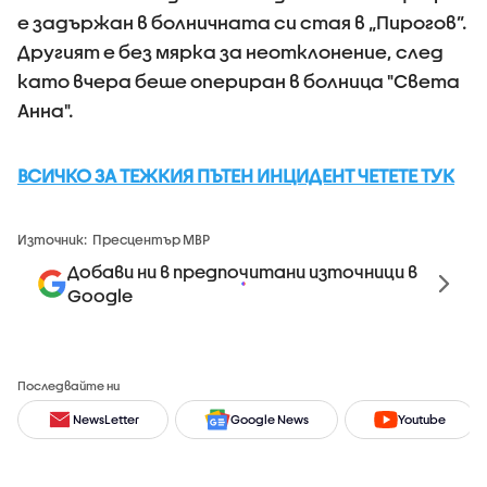
е задържан в болничната си стая в „Пирогов”.
Другият е без мярка за неотклонение, след
като вчера беше опериран в болница "Света
Анна".
ВСИЧКО ЗА ТЕЖКИЯ ПЪТЕН ИНЦИДЕНТ ЧЕТЕТЕ ТУК
Източник:
Пресцентър МВР
Добави ни в предпочитани източници в
Google
Последвайте ни
NewsLetter
Google News
Youtube