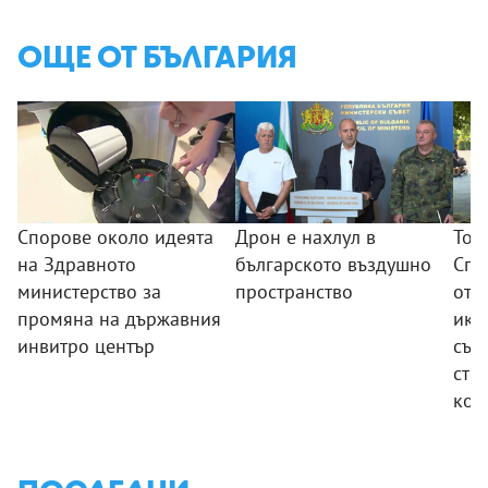
ОЩЕ ОТ БЪЛГАРИЯ
Спорове около идеята
Дрон е нахлул в
Тод
на Здравното
българското въздушно
Спр
министерство за
пространство
отч
промяна на държавния
ико
инвитро център
съо
сто
кон