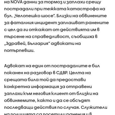
на NOVA данни за тормоз и заплахи срещу
пострадали при тежката катастрофа на
бул. „Челопешко шосе”. Близки на обвинените
за фаталния инцидент заплашват ранените
с цел да ги откажат от действията им в
търсене на справедливост, съобщиха в
„Здравей, България” адвокати на
потърпевши.
Адвокат на един от пострадалите е бил
поканен на разговор в СДВР. Целта на
срещата била той да предостави
конкретна информация за отправени
заплахи към неговия клиент от близки на
обвиняемите, както и да се обсъдят
последващи действия по случая. Служители
на полицията са посетили ранения и в