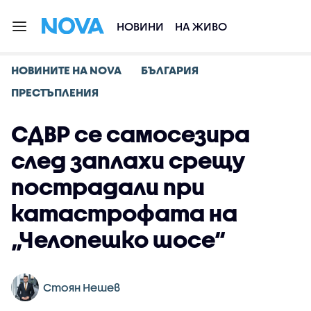
НОВИНИ
НА ЖИВО
НОВИНИТЕ НА NOVA
БЪЛГАРИЯ
ПРЕСТЪПЛЕНИЯ
СДВР се самосезира
след заплахи срещу
пострадали при
катастрофата на
„Челопешко шосе“
Стоян Нешев