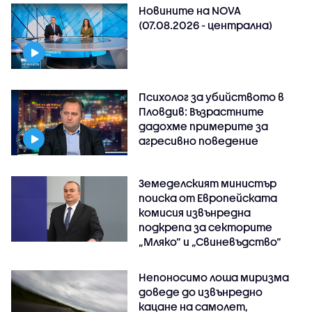
Новините на NOVA
(07.08.2026 - централна)
Психолог за убийството в
Пловдив: Възрастните
дадохме примерите за
агресивно поведение
Земеделският министър
поиска от Европейската
комисия извънредна
подкрепа за секторите
„Мляко“ и „Свиневъдство“
Непоносимо лоша миризма
доведе до извънредно
кацане на самолет,