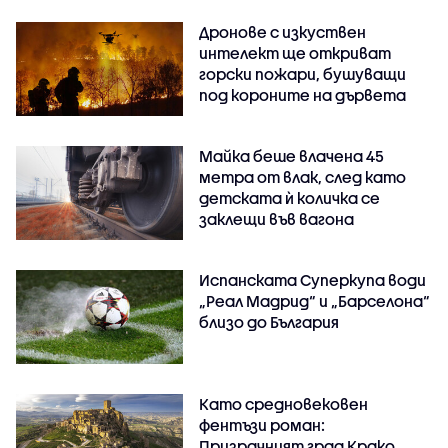
Дронове с изкуствен
интелект ще откриват
горски пожари, бушуващи
под короните на дървета
Майка беше влачена 45
метра от влак, след като
детската ѝ количка се
заклещи във вагона
Испанската Суперкупа води
„Реал Мадрид“ и „Барселона“
близо до България
Като средновековен
фентъзи роман:
Призрачният град Крако,