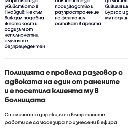
Марковски за
обвинените за
домашен
убийството в
производство и
бившия ше
Пловдив: Не съм
разпространение
Бургас и
виждал подобна
на фентанил
му подчи
жестокост и
остават в ареста
садизъм от
непълнолетни,
случаят е
безпрецедентен
Полицията е провела разговор с
адвоката на един от ранените
и е посетила клиента му в
болницата
Столичната дирекция на вътрешните
работи се самосезира по изнесени в ефира