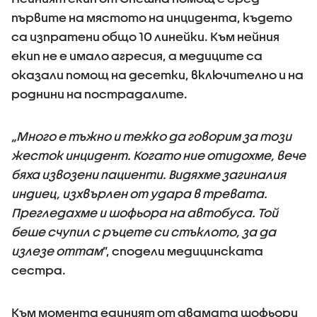
първите на мястото на инцидента, където
са изпратени общо 10 линейки. Към нейния
екип не е имало агресия, а медиците са
оказали помощ на десетки, включително и на
роднини на пострадалите.
„Много е тъжно и тежко да говорим за този
жесток инцидент. Когато ние отидохме, вече
бяха извозени пациенти. Видяхме загиналия
индиец, изхвърлен от удара в тревата.
Прегледахме и шофьора на автобуса. Той
беше счупил с ръцете си стъклото, за да
излезе оттам
”, сподели медицинската
сестра.
Към момента единият от двамата шофьори