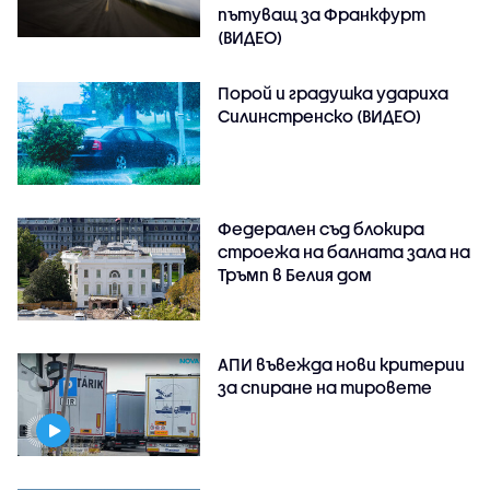
пътуващ за Франкфурт
(ВИДЕО)
Порой и градушка удариха
Силинстренско (ВИДЕО)
Федерален съд блокира
строежа на балната зала на
Тръмп в Белия дом
АПИ въвежда нови критерии
за спиране на тировете