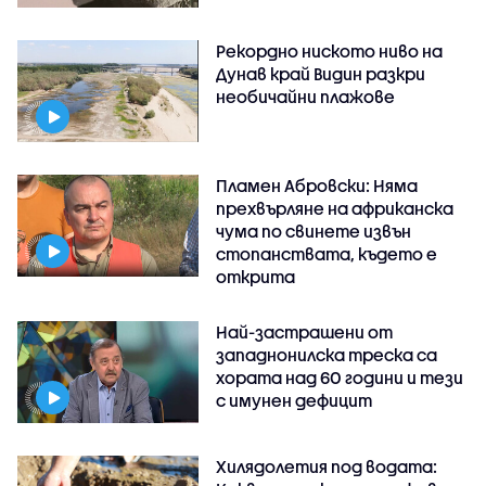
Рекордно ниското ниво на
Дунав край Видин разкри
необичайни плажове
Пламен Абровски: Няма
прехвърляне на африканска
чума по свинете извън
стопанствата, където е
открита
Най-застрашени от
западнонилска треска са
хората над 60 години и тези
с имунен дефицит
Хилядолетия под водата: