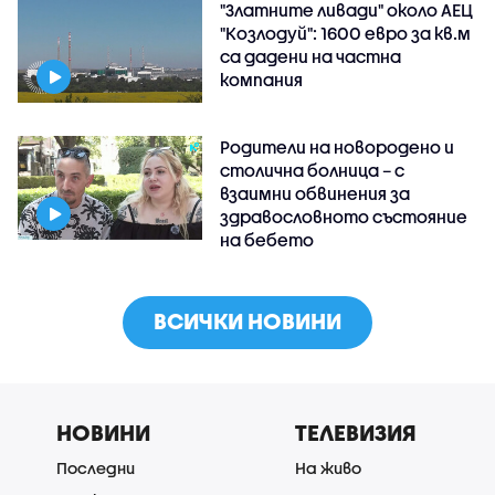
"Златните ливади" около АЕЦ
"Козлодуй": 1600 евро за кв.м
са дадени на частна
компания
Родители на новородено и
столична болница – с
взаимни обвинения за
здравословното състояние
на бебето
ВСИЧКИ НОВИНИ
НОВИНИ
ТЕЛЕВИЗИЯ
Последни
На живо