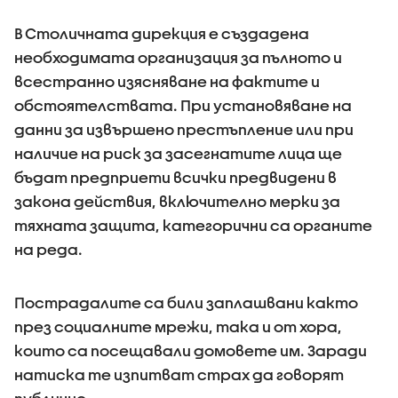
В Столичната дирекция е създадена
необходимата организация за пълното и
всестранно изясняване на фактите и
обстоятелствата. При установяване на
данни за извършено престъпление или при
наличие на риск за засегнатите лица ще
бъдат предприети всички предвидени в
закона действия, включително мерки за
тяхната защита, категорични са органите
на реда.
Пострадалите са били заплашвани както
през социалните мрежи, така и от хора,
които са посещавали домовете им. Заради
натиска те изпитват страх да говорят