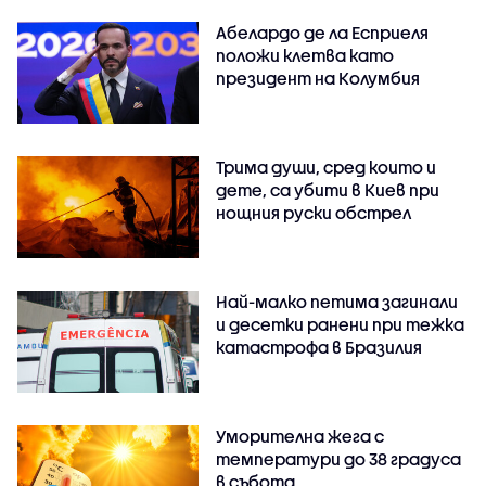
Абелардо де ла Есприеля
положи клетва като
президент на Колумбия
Трима души, сред които и
дете, са убити в Киев при
нощния руски обстрел
Най-малко петима загинали
и десетки ранени при тежка
катастрофа в Бразилия
Уморителна жега с
температури до 38 градуса
в събота