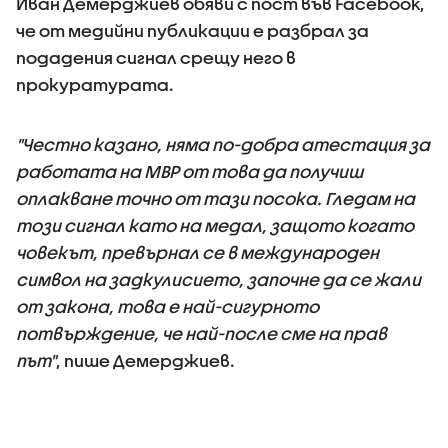
Иван Демерджиев обяви с пост във Facebook,
че от медийни публикации е разбрал за
подадения сигнал срещу него в
прокуратурата.
"Честно казано, няма по-добра атестация за
работата на МВР от това да получиш
оплакване точно от тази посока. Гледам на
този сигнал като на медал, защото когато
човекът, превърнал се в международен
символ на задкулисието, започне да се жали
от закона, това е най-сигурното
потвърждение, че най-после сме на прав
път"
, пише Демерджиев.