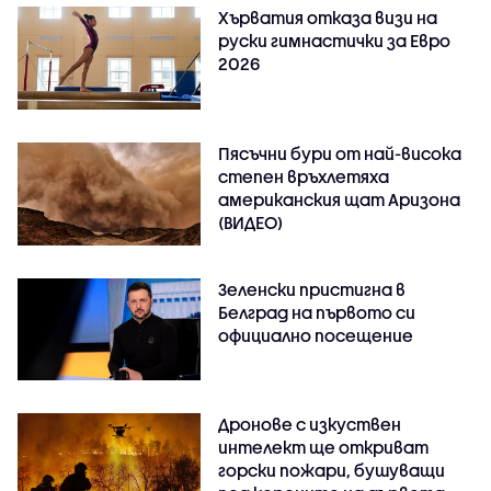
Хърватия отказа визи на
руски гимнастички за Евро
2026
Пясъчни бури от най-висока
степен връхлетяха
американския щат Аризона
(ВИДЕО)
Зеленски пристигна в
Белград на първото си
официално посещение
Дронове с изкуствен
интелект ще откриват
горски пожари, бушуващи