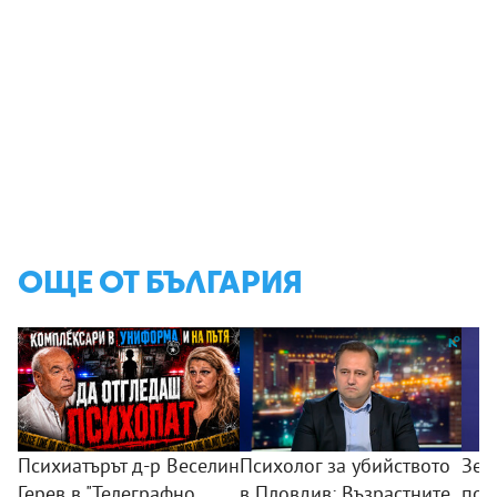
ОЩЕ ОТ БЪЛГАРИЯ
Психиатърът д-р Веселин
Психолог за убийството
Зем
Герев в "Телеграфно
в Пловдив: Възрастните
пои