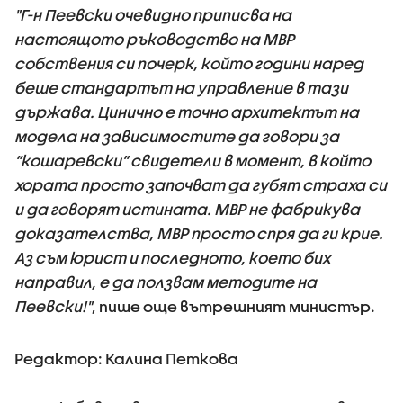
"Г-н Пеевски очевидно приписва на
настоящото ръководство на МВР
собствения си почерк, който години наред
беше стандартът на управление в тази
държава. Цинично е точно архитектът на
модела на зависимостите да говори за
“кошаревски” свидетели в момент, в който
хората просто започват да губят страха си
и да говорят истината. МВР не фабрикува
доказателства, МВР просто спря да ги крие.
Аз съм юрист и последното, което бих
направил, е да ползвам методите на
Пеевски!"
, пише още вътрешният министър.
Редактор: Калина Петкова