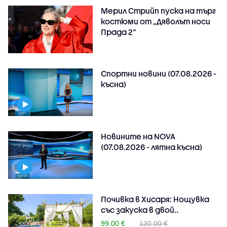
Мерил Стрийп пуска на търг
костюми от „Дяволът носи
Прада 2“
Спортни новини (07.08.2026 -
късна)
Новините на NOVA
(07.08.2026 - лятна късна)
Почивка в Хисаря: Нощувка
със закуска в двой..
99.00 €
130.00 €