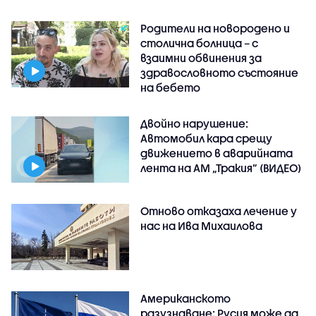
Родители на новородено и
столична болница – с
взаимни обвинения за
здравословното състояние
на бебето
Двойно нарушение:
Автомобил кара срещу
движението в аварийната
лента на АМ „Тракия” (ВИДЕО)
Отново отказаха лечение у
нас на Ива Михаилова
Американското
разузнаване: Русия може да