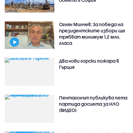
Огнян Минчев: За победа на
президентските избори ще
трябват минимум 1,2 млн.
гласа
Два нови горски пожара в
Гърция
Пентагонът публикува пета
партида досиета за НЛО
(ВИДЕО)