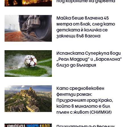
под короните на дървета
Майка беше влачена 45
метра от влак, след като
детската ѝ количка се
заклещи във вагона
Испанската Суперкупа води
„Реал Мадрид“ и „Барселона“
близо до България
Като средновековен
фентъзи роман:
Призрачният град Крако,
който в миналото е бил
пълен с живот (СНИМКИ)
Психиатърът д-р Веселин