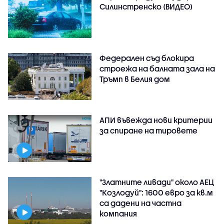
Силинстренско (ВИДЕО)
Федерален съд блокира
строежа на балната зала на
Тръмп в Белия дом
АПИ въвежда нови критерии
за спиране на тировете
"Златните ливади" около АЕЦ
"Козлодуй": 1600 евро за кв.м
са дадени на частна
компания