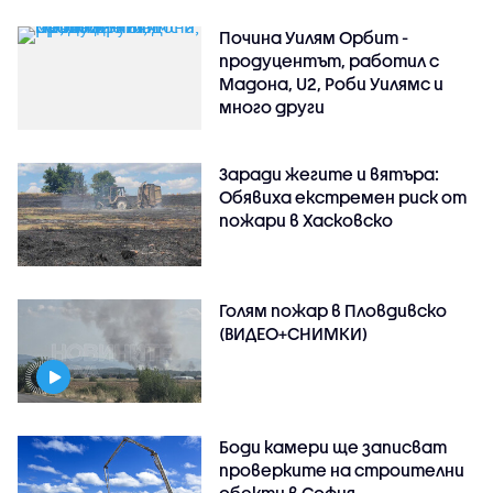
Почина Уилям Орбит -
продуцентът, работил с
Мадона, U2, Роби Уилямс и
много други
Заради жегите и вятъра:
Обявиха екстремен риск от
пожари в Хасковско
Голям пожар в Пловдивско
(ВИДЕО+СНИМКИ)
Боди камери ще записват
проверките на строителни
обекти в София