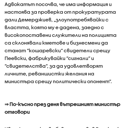
Адвокатът посочва, че има информация и
настоява за проверка от прокуратурата
дали Демерджиев, „злоупотребявайки с
властта, която му е дадена, заедно с
високопоставени служители на полицията
са склонявали кметове и бизнесмени да
станат “кошаревски” свидетели срещу
Пеевски, фабрикувайки “сигнали” и
“свидетелства”, за да удовлетворят
личните, реваншистки желания на
министъра срещу политически опонент”.
⇒ По-късно през деня вътрешният министър
отговори