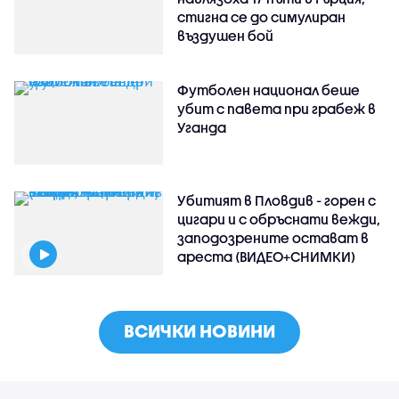
стигна се до симулиран
въздушен бой
Футболен национал беше
убит с павета при грабеж в
Уганда
Убитият в Пловдив - горен с
цигари и с обръснати вежди,
заподозрените остават в
ареста (ВИДЕО+СНИМКИ)
ВСИЧКИ НОВИНИ