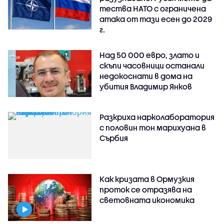
тества НАТО с ограничена
атака от тази есен до 2029
г.
Над 50 000 евро, злато и
скъпи часовници останали
недокоснати в дома на
убития Владимир Янков
Разкриха нарколаборатория
с половин тон марихуана в
Сърбия
Как кризата в Ормузкия
проток се отразява на
световната икономика