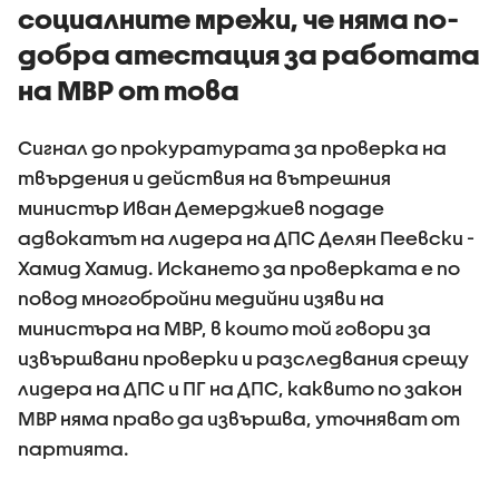
социалните мрежи, че няма по-
поведение
добра атестация за работата
на МВР от това
Сигнал до прокуратурата за проверка на
твърдения и действия на вътрешния
министър Иван Демерджиев подаде
адвокатът на лидера на ДПС Делян Пеевски -
Хамид Хамид. Искането за проверката е по
повод многобройни медийни изяви на
министъра на МВР, в които той говори за
извършвани проверки и разследвания срещу
лидера на ДПС и ПГ на ДПС, каквито по закон
МВР няма право да извършва, уточняват от
партията.