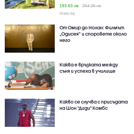
193.63 лв
254.26 лв
Grabo.bg
От Омир до Нолан: Филмът
„Одисея” и споровете около
него
Каква е връзката между
съня и успеха в училище
Какво се случва с присъдата
на Шон "Диди" Комбс