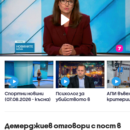
Спортни новини
Психолог за
АПИ въве
(07.08.2026 - късна)
убийството в
критерии
Пловдив:
спиране 
Възрастните
тировет
дадохме
примерите за
Демерджиев отговори с пост в
агресивно