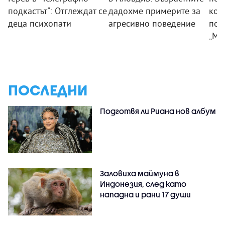
подкастът": Отглеждат се
дадохме примерите за
ком
деца психопати
агресивно поведение
под
„Мл
ПОСЛЕДНИ
Подготвя ли Риана нов албум
Заловиха маймуна в
Индонезия, след като
нападна и рани 17 души