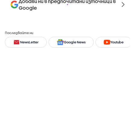
Добави ни в предпочитани източници в
Google
Последвайте ни
NewsLetter
Google News
Youtube