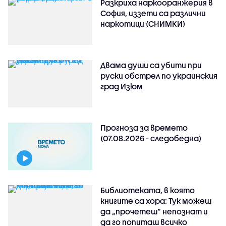
Разкриха наркооранжерия в
София, иззети са различни
наркотици (СНИМКИ)
Двама души са убити при
руски обстрeл по украинския
град Изюм
Прогноза за времето
(07.08.2026 - следобедна)
Библиотеката, в която
книгите са хора: Тук можеш
да „прочетеш“ непознат и
да го попиташ всичко