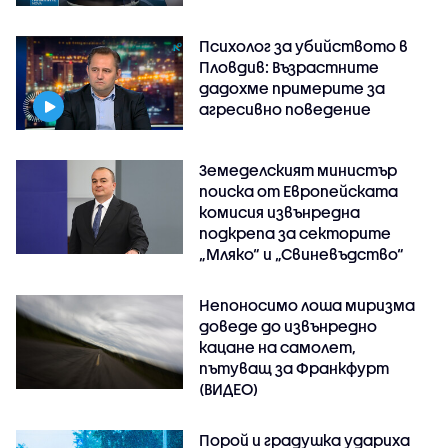
Психолог за убийството в
Пловдив: Възрастните
дадохме примерите за
агресивно поведение
Земеделският министър
поиска от Европейската
комисия извънредна
подкрепа за секторите
„Мляко“ и „Свиневъдство“
Непоносимо лоша миризма
доведе до извънредно
кацане на самолет,
пътуващ за Франкфурт
(ВИДЕО)
Порой и градушка удариха