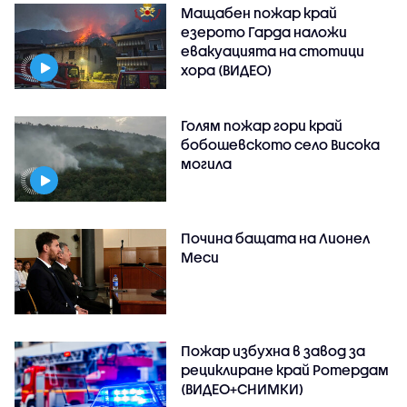
Мащабен пожар край
езерото Гарда наложи
евакуацията на стотици
хора (ВИДЕО)
Голям пожар гори край
бобошевското село Висока
могила
Почина бащата на Лионел
Меси
Пожар избухна в завод за
рециклиране край Ротердам
(ВИДЕО+СНИМКИ)