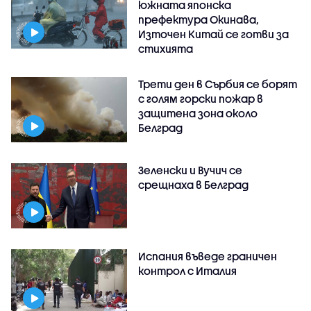
южната японска
префектура Окинава,
Източен Китай се готви за
стихията
Трети ден в Сърбия се борят
с голям горски пожар в
защитена зона около
Белград
Зеленски и Вучич се
срещнаха в Белград
Испания въведе граничен
контрол с Италия