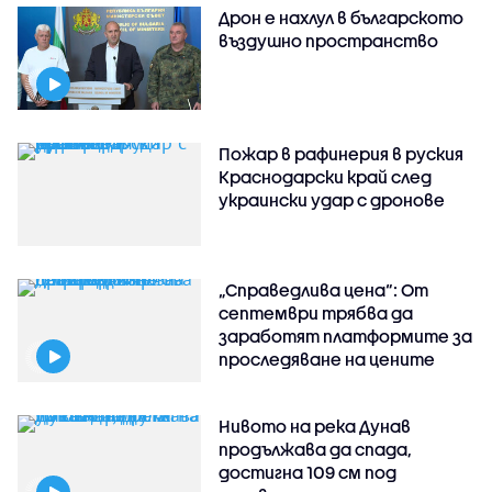
Дрон е нахлул в българското
въздушно пространство
Пожар в рафинерия в руския
Краснодарски край след
украински удар с дронове
„Справедлива цена“: От
септември трябва да
заработят платформите за
проследяване на цените
Нивото на река Дунав
продължава да спада,
достигна 109 см под