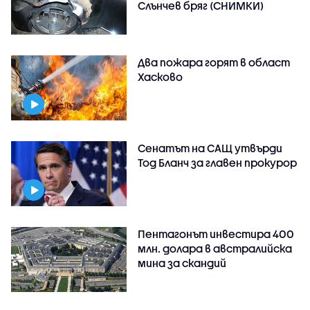
Слънчев бряг (СНИМКИ)
Два пожара горят в област
Хасково
Сенатът на САЩ утвърди
Тод Бланч за главен прокурор
Пентагонът инвестира 400
млн. долара в австралийска
мина за скандий