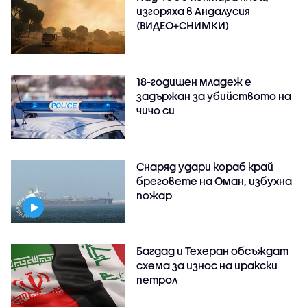
изгоряха в Андалусия
(ВИДЕО+СНИМКИ)
18-годишен младеж е
задържан за убийството на
чичо си
Снаряд удари кораб край
бреговете на Оман, избухна
пожар
Багдад и Техеран обсъждат
схема за износ на иракски
петрол