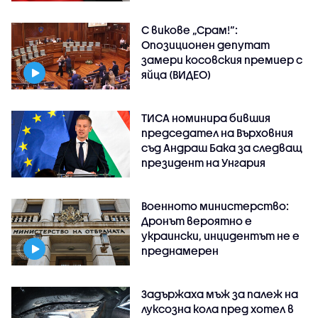
С викове „Срам!“:
Опозиционен депутат
замери косовския премиер с
яйца (ВИДЕО)
ТИСА номинира бившия
председател на Върховния
съд Андраш Бака за следващ
президент на Унгария
Военното министерство:
Дронът вероятно е
украински, инцидентът не е
преднамерен
Задържаха мъж за палеж на
луксозна кола пред хотел в