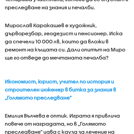
преследване на знания и печалби.
Мирослав Каракашев е художник,
дърворезбар, геодезист и пенсионер. Иска
да спечели 10 000 лв, които да вложи в
ремонт на къщата си. Дали опитът на Миро
ще го отведе до мечтаната печалба?
Икономист, юрист, учител по история и
строителен инженер в битка за знания в
„Голямото преследване“
Емилия Вълчева е оптик. Играта я привлича
повече от наградата, но в „Голямото
преследване“ идва с кауза за лечение на