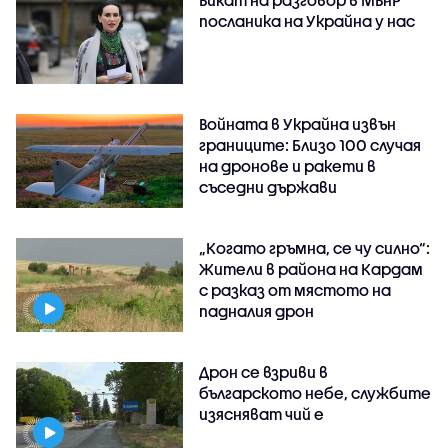
посланика на Украйна у нас
Войната в Украйна извън
границите: Близо 100 случая
на дронове и ракети в
съседни държави
„Когато гръмна, се чу силно“:
Жители в района на Кардам
с разказ от мястото на
падналия дрон
Дрон се взриви в
българското небе, службите
изясняват чий е