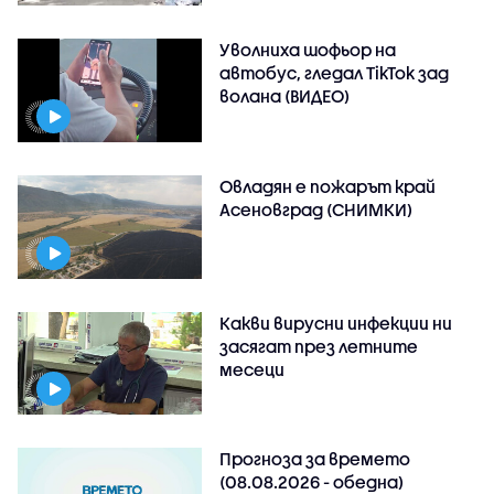
Уволниха шофьор на
автобус, гледал TikTok зад
волана (ВИДЕО)
Овладян е пожарът край
Асеновград (СНИМКИ)
Какви вирусни инфекции ни
засягат през летните
месеци
Прогноза за времето
(08.08.2026 - обедна)