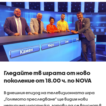
Гледайте тв играта от ново
поколение от 18.00 ч. по NOVA
В днешния епизод на телевизионната игра
„Голямото преследване“ ще видим нови
четирима участника, готови да се впуснат в