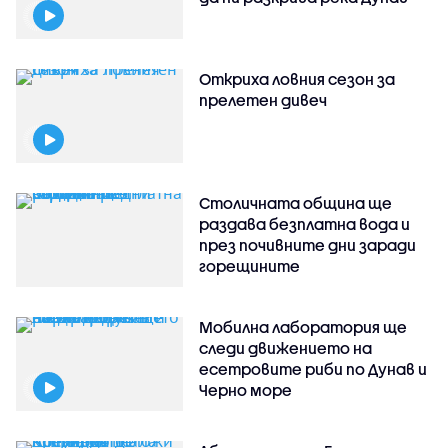
Откриха ловния сезон за
прелетен дивеч
Столичната община ще
раздава безплатна вода и
през почивните дни заради
горещините
Мобилна лаборатория ще
следи движението на
есетровите риби по Дунав и
Черно море