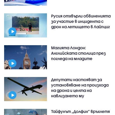
Русия отхвърли обвиненията
за участие в инцидента с
дрон на летището в Лайпциг
Магията Лондон:
Английската столица през
погледа на младите
Депутати настояват за
установяване на произхода
на дрона и целта на
навлизането му
Тайфунът „Долфин” връхлетя