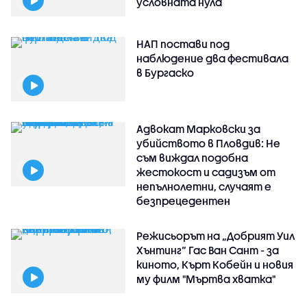
условната нула
НАП постави под
наблюдение два фестивала
в Бургаско
Адвокат Марковски за
убийството в Пловдив: Не
съм виждал подобна
жестокост и садизъм от
непълнолетни, случаят е
безпрецедентен
Режисьорът на „Добрият Уил
Хънтинг“ Гас Ван Сант - за
киното, Кърт Кобейн и новия
му филм "Мъртва хватка"