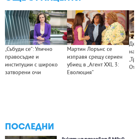
Дес
„Събуди се“: Улично
Мартин Лорънс се
на 
правосъдие и
изправя срещу сериен
„Тр
институции с широко
убиец в „Агент XXL 3:
Отм
затворени очи
Еволюция“
ПОСЛЕДНИ
Викат на разговор в МВнР