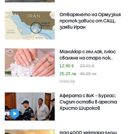
Отварянето на Ормузкия
проток зависи от САЩ,
заяви Иран
Маникюр с гел лак, плюс
сваляне на старо пок..
12.90 €
23.01 €
25.23 лв
45.00 лв
Grabo.bg
Аферата с ВиК – Бургас:
Съдът остави в ареста
Христо Широков
Над 4000 хектара площ