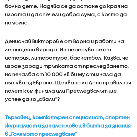
болно дете. Надява се да остане до края на
играта и да спечели добра сума, с която да
помогне.
Денислав Викторов е от Варна и работи на
летището в града. Интересува се от
история, литература, баскетбол. Казва, че
играе заради тръпката от преследването,
но печалба от 10 000 лв би му стигнала да
пътува из Европа. Ще хване ли Дени правилния
полет към финала или Преследвачът ще
успее да го „свали“?
Търговец, компютърен специалист, спортен
журналист и запален ловец в битка за знания
в „Голямото преследване“