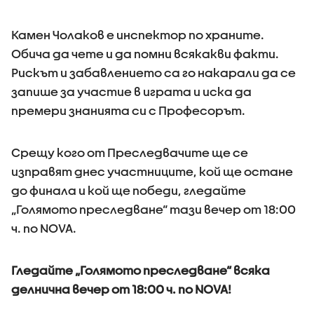
Камен Чолаков е инспектор по храните.
Обича да чете и да помни всякакви факти.
Рискът и забавлението са го накарали да се
запише за участие в играта и иска да
премери знанията си с Професорът.
Срещу кого от Преследвачите ще се
изправят днес участниците, кой ще остане
до финала и кой ще победи, гледайте
„Голямото преследване“ тази вечер от 18:00
ч. по NOVA.
Гледайте „Голямото преследване“ всяка
делнична вечер от 18:00 ч. по NOVA!