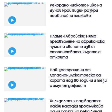
Рекордно ниското ниво на
Дунав край Видин разкри
необичайни плажове
Пламен Абровски: Няма
прехвърляне на африканска
чума по свинете извън
стопанствата, където е
открита
Най-застрашени от
западнонилска треска са
хората над 60 години и тези
с имунен дефицит
Хилядолетия под водата:
Какви находки продължава
да ни разкрива река Дунав