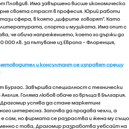
 от Пловдив. Има завършено висше икономическо
ърне своята страст в професия. Юрий работи
тази сфера, в която „цифрите говорят“. Като
 литературата, спорта и музиката. Има опит с
нава, че обича напрежението, което го държи до
0 000 лв. за пътуване из Европа – Флоренция,
счетоводител и консултант се изправят срещу
я
 от Бургас. Завършва специалност с технически
Англия. Голяма любов обаче го връща в България.
 Драгомир успява да стане маркетинг
ого интересна. Започва да продава чехли, а
о е сам, но фирмата се разраства и жена му също
еменно с това, Драгомир разработва уебсайт на