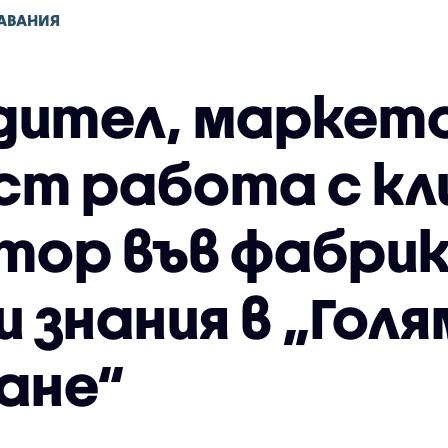
АВАНИЯ
ител, маркето
ст работа с кл
тор във фабрик
и знания в „Гол
ане“