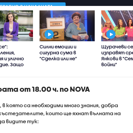
се“:
Силни емоции и
Щурачеви с
ления,
сигурна сума в
изправят с
я и улично
"Сделка или не"
Янкови в "Се
дие. Защо
войни"
се
ха в убийци?
ата от 18.00 ч. по NOVA
, в която са необходими много знания, добра
 състезателите, които ще яхнат вълната на
да видите тук: