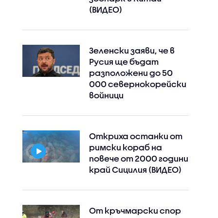
(ВИДЕО)
Зеленски заяви, че в
Русия ще бъдат
разположени до 50
000 севернокорейски
войници
Откриха останки от
римски кораб на
повече от 2000 години
край Сицилия (ВИДЕО)
От кръчмарски спор