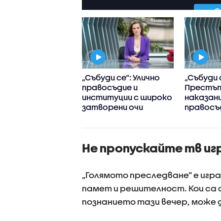
ви се изправят
„Събуди се“: Улично
„Събуди 
у Гларусите в
правосъдие и
Престъп
ейни войни"
институции с широко
наказани
затворени очи
правосъ
децата 
превърна
Не пропускайте тв игр
„Голямото преследване“ е игра
памет и решителност. Кои са
познанието тази вечер, може 