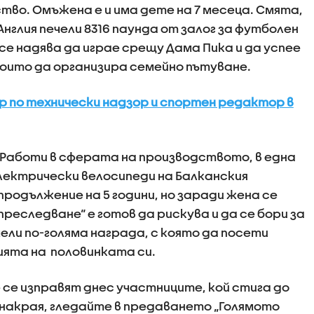
тво. Омъжена е и има дете на 7 месеца. Смята,
Англия печели 8316 паунда от залог за футболен
 се надява да играе срещу Дама Пика и да успее
с които да организира семейно пътуване.
р по технически надзор и спортен редактор в
. Работи в сферата на производството, в една
лектрически велосипеди на Балканския
 продължение на 5 години, но заради жена се
преследване“ е готов да рискува и да се бори за
чели по-голяма награда, с която да посети
ията на половинката си.
се изправят днес участниците, кой стига до
 накрая, гледайте в предаването „Голямото