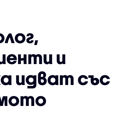
лог,
иенти и
а идват със
ямото