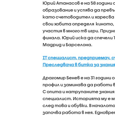
Юрий Атанасов е на 58 години
образование и успява да прев
като счетоводител и харесва 
свои хобита определя киното,
участия в много тв игри. Приз
финала. Юрий иска да спечели 1
Мадрид и Барселона.
IT специалист, предприемач, 
Преследвача в битка за знани
Драгомир Бенев е на 31 години
профил и заминава да работи в 
С опита и натрупаните знания
специалист. Историята му е мн
след това и обувки. В началот
започва работа в нея. Едновр