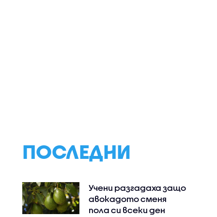
е
Зелена вечеря с
Незабравими сп
рещу
пресни сезонни
и утешителна
мейни
зеленчуци от
печалба в "Сделк
Станимир Гъмов в
не"
„Черешката на
тортата“
ПОСЛЕДНИ
Учени разгадаха защо
авокадото сменя
пола си всеки ден