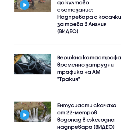
до култово
състезание:
Надпревара с косачки
за трева в Англия
(ВИДЕО)
Верижна катастрофа
временно затрудни
трафика на АМ
"Тракия"
Ентусиасти скачаха
от 22-метров
водопад в ежегодна
надпревара (ВИДЕО)