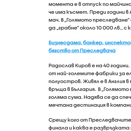
момента е в отпуск по майчинс
че има късмет. Преди години в 
мач. В „Голямото преследване“
да „грабне“ около 10 000 лв., 
Бизнесдама, банкер, инспекто
бягство от Преследвача
Радослав Киров е на 40 години
от най-големите фабрики за е
полуостров. Живял е в Англия в
връща в България. В „Голямото 
голяма сума. Надява се да спе
мечтана дестинация в компан
Срещу кого от Преследвачите 
финала и каква е развръзката