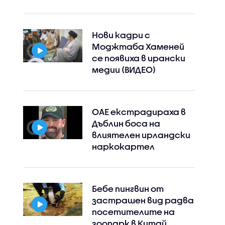
Нови кадри с
Моджтаба Хаменей
се появиха в ирански
медии (ВИДЕО)
ОАЕ екстрадираха в
Дъблин боса на
влиятелен ирландски
наркокартел
Бебе пингвин от
застрашен вид радва
посетителите на
зоопарк в Китай