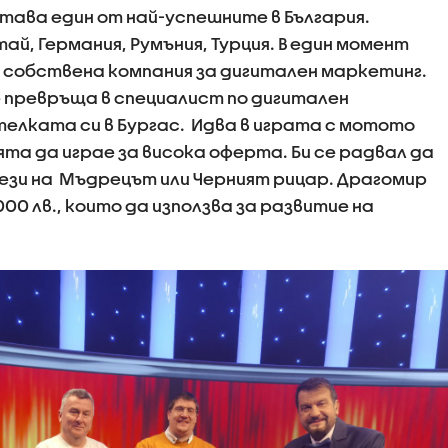
ава един от най-успешните в България.
й, Германия, Румъния, Турция. В един момент
 собствена компания за дигитален маркетинг.
е превръща в специалист по дигитален
телката си в Бургас. Идва в играта с мотото
та да играе за висока оферта. Би се радвал да
ези на Мъдрецът или Черният рицар. Драгомир
000 лв., които да използва за развитие на