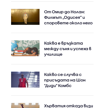
От Омир до Нолан:
Филмът „Одисея” и
споровете около него
Каква е връзката
между съня и успеха в
училище
Какво се случва с
присъдата на Шон
"Диди" Комбс
Хърватия отказа визи