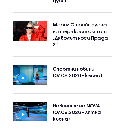
души
Мерил Стрийп пуска
на търг костюми от
„Дяволът носи Прада
2“
Спортни новини
(07.08.2026 - късна)
Новините на NOVA
(07.08.2026 - лятна
късна)