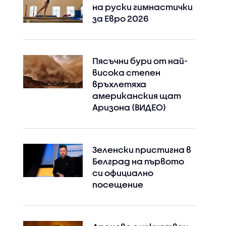
на руски гимнастички
за Евро 2026
Пясъчни бури от най-
висока степен
връхлетяха
американския щат
Аризона (ВИДЕО)
Зеленски пристигна в
Белград на първото
си официално
посещение