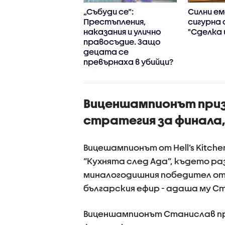
ристепенно
„Събуди се“:
Силни ем
ианско меню от
Престъпления,
сигурна 
ан Петров-Анди
наказания и улично
"Сделка 
ерешката на
правосъдие. Защо
тата“
децата се
превърнаха в убийци?
Виценшампионът призн
стратегия за финала,
Вицешампионът от Hell’s Kitch
“Кухнята след Ада”, където р
миналогодишния победител от
българския ефир - адашa му С
Виценшампионът Станислав при