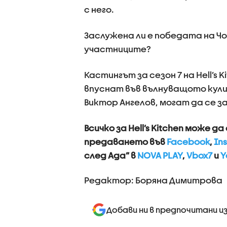
с него.
Заслужена ли е победата на Ч
участниците?
Кастингът за сезон 7 на Hell’s 
впуснат във вълнуващото кули
Виктор Ангелов, могат да се 
Всичко за Hell’s Kitchen може д
предаването във
Facebook
,
In
след Ада” в
NOVA PLAY
,
Vbox7
и
Y
Редактор: Боряна Димитрова
Добави ни в предпочитани и