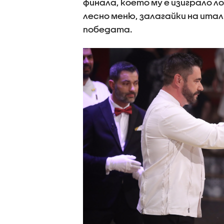
финала, което му е изиграло ло
лесно меню, залагайки на ита
победата.