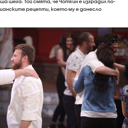
ша шега. Той смята, че Чоткин е изградил по-
лианските рецепти, което му е донесло