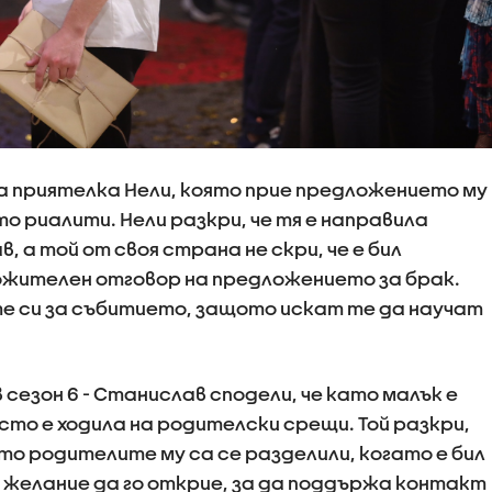
а приятелка Нели, която прие предложението му
то риалити. Нели разкри, че тя е направила
 а той от своя страна не скри, че е бил
ожителен отговор на предложението за брак.
е си за събитието, защото искат те да научат
сезон 6 - Станислав сподели, че като малък е
есто е ходила на родителски срещи. Той разкри,
ото родителите му са се разделили, когато е бил
вал желание да го открие, за да поддържа контакт