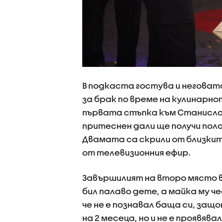
В подкаста гостува и неговат
за брак по време на кулинарно
първата стъпка към Станислав,
притеснен дали ще получи пол
Двамата са скрили от близкит
от телевизионния ефир.
Завършилият на второ място в 
бил палаво дете, а майка му ч
че не е познавал баща си, защ
на 2 месеца, но и не е проявя