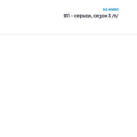
НА ЖИВО
911 – сериал, сезон 3 /п/