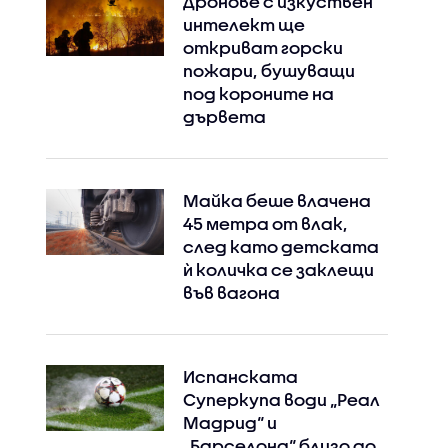
Дронове с изкуствен
интелект ще
откриват горски
Instagram
Facebook
пожари, бушуващи
под короните на
дървета
Майка беше влачена
45 метра от влак,
след като детската
ѝ количка се заклещи
във вагона
Испанската
Суперкупа води „Реал
Мадрид“ и
„Барселона“ близо до