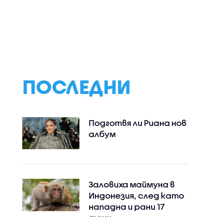
я с
Незабравими спомени
Янкови се изпра
нни
и утешителна
срещу Гларусит
т
печалба в "Сделка или
"Семейни войни"
мов в
не"
 на
ПОСЛЕДНИ
Подготвя ли Риана нов
албум
Заловиха маймуна в
Индонезия, след като
нападна и рани 17