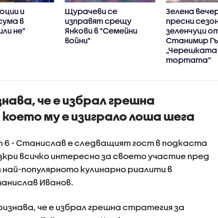
оции и
Щурачеви се
Зелена вечер
сума в
изправят срещу
пресни сезо
или не"
Янкови в "Семейни
зеленчуци о
войни"
Станимир Гъ
„Черешката
тортата“
ава, че е избрал грешна
 което му е изиграло лоша шега
en 6 - Станислав е следващият гост в подкаста
азкри всичко интересно за своето участие пред
 най-популярното кулинарно риалити в
танислав Иванов.
знава, че е избрал грешна стратегия за