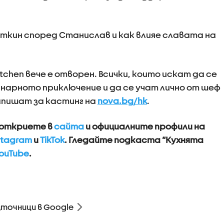
откин според Станислав и как влияе славата на
Kitchen вече е отворен. Всички, които искат да се
нарното приключение и да се учат лично от шеф
запишат за кастинг на
nova.bg/hk
.
а откриете в
сайта
и официалните профили на
stagram
и
TikTok
. Гледайте подкаста “Кухнята
ouTube
.
зточници в Google