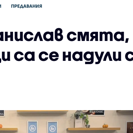
И
ПРЕДАВАНИЯ
нислав смята, 
 са се надули сл