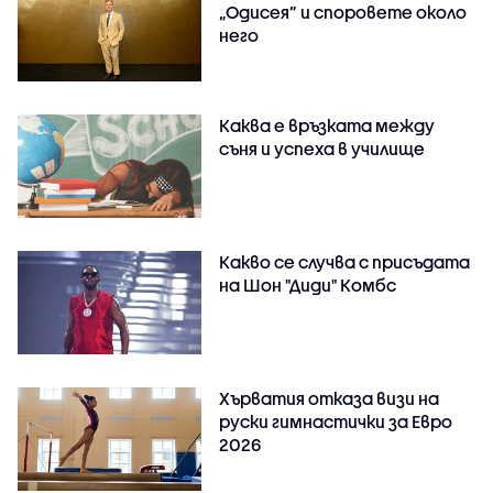
„Одисея” и споровете около
него
Каква е връзката между
съня и успеха в училище
Какво се случва с присъдата
на Шон "Диди" Комбс
Хърватия отказа визи на
руски гимнастички за Евро
2026