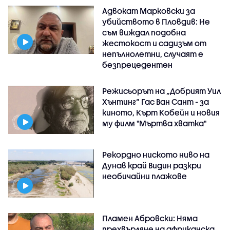
Адвокат Марковски за
убийството в Пловдив: Не
съм виждал подобна
жестокост и садизъм от
непълнолетни, случаят е
безпрецедентен
Режисьорът на „Добрият Уил
Хънтинг“ Гас Ван Сант - за
киното, Кърт Кобейн и новия
му филм "Мъртва хватка"
Рекордно ниското ниво на
Дунав край Видин разкри
необичайни плажове
Пламен Абровски: Няма
прехвърляне на африканска