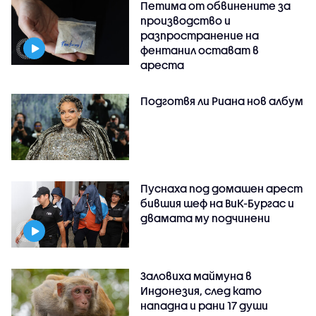
Петима от обвинените за
производство и
разпространение на
фентанил остават в
ареста
Подготвя ли Риана нов албум
Пуснаха под домашен арест
бившия шеф на ВиК-Бургас и
двамата му подчинени
Заловиха маймуна в
Индонезия, след като
нападна и рани 17 души