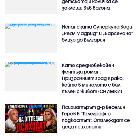
детската ѝ количка се
заклещи във вагона
Испанската Суперкупа води
„Реал Мадрид“ и „Барселона“
близо до България
Като средновековен
фентъзи роман:
Призрачният град Крако,
който в миналото е бил
пълен с живот (СНИМКИ)
Психиатърът д-р Веселин
Герев в "Телеграфно
подкастът": Отглеждат се
деца психопати