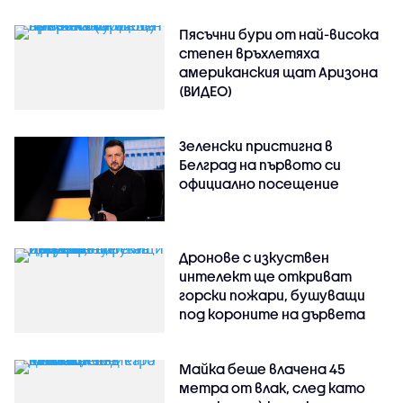
Пясъчни бури от най-висока
степен връхлетяха
американския щат Аризона
(ВИДЕО)
Зеленски пристигна в
Белград на първото си
официално посещение
Дронове с изкуствен
интелект ще откриват
горски пожари, бушуващи
под короните на дървета
Майка беше влачена 45
метра от влак, след като