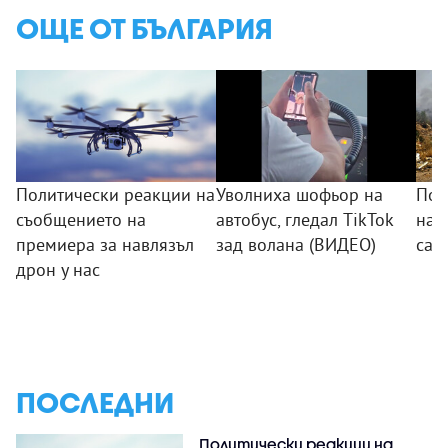
ОЩЕ ОТ БЪЛГАРИЯ
Политически реакции на
Уволниха шофьор на
Пож
съобщението на
автобус, гледал TikTok
на 
премиера за навлязъл
зад волана (ВИДЕО)
са 
дрон у нас
ПОСЛЕДНИ
Политически реакции на