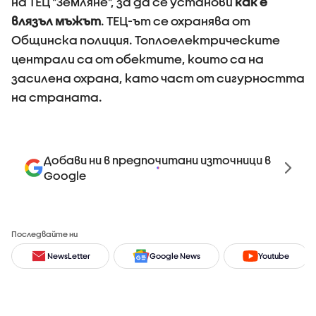
на ТЕЦ "Земляне", за да се установи
как е
влязъл мъжът
. ТЕЦ-ът се охранява от
Общинска полиция. Топлоелектрическите
централи са от обектите, които са на
засилена охрана, като част от сигурността
на страната.
Добави ни в предпочитани източници в
Google
Последвайте ни
NewsLetter
Google News
Youtube