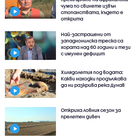
чума по свинете извън
стопанствата, където е
открита
Най-застрашени от
западнонилска треска са
хората над 60 години и тези
с имунен дефицит
Хилядолетия под водата:
Какви находки продължава
да ни разкрива река Дунав
Откриха ловния сезон за
прелетен дивеч