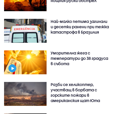
нощния руски обстрел
Най-малко петима загинали
и десетки ранени при тежка
катастрофа в Бразилия
Уморителна жега с
температури до 38 градуса
в събота
Разби се хеликоптер,
участващ в борбата с
горските пожари в
американския щат Юта