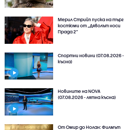
Мерил Стрийп пуска на търг
костюми от „Дяволът носи
Прада 2“
Спортни новини (07.08.2026 -
късна)
Новините на NOVA
(07.08.2026 - лятна късна)
От Омир до Нолан: Филмът