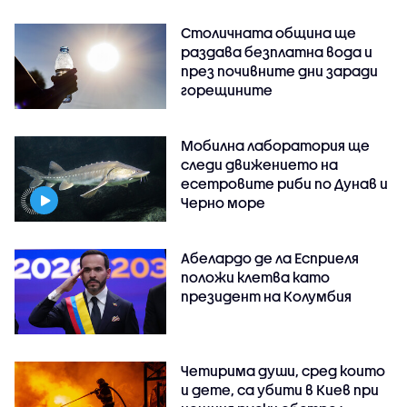
Столичната община ще
раздава безплатна вода и
през почивните дни заради
горещините
Мобилна лаборатория ще
следи движението на
есетровите риби по Дунав и
Черно море
Абелардо де ла Есприеля
положи клетва като
президент на Колумбия
Четирима души, сред които
и дете, са убити в Киев при