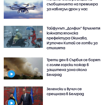
съобщението на премиера
за навлязъл дрон у нас
Тайфунът „Долфин” връхлетя
южната японска
префектура Окинава,
Източен Китай се готви за
стихията
Трети ден в Сърбия се борят
с голям горски пожар в
защитена зона около
Белград
Зеленски и Вучич се
срещнаха в Белград