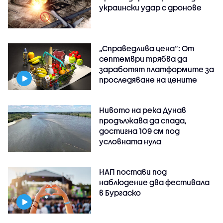
украински удар с дронове
„Справедлива цена“: От
септември трябва да
заработят платформите за
проследяване на цените
Нивото на река Дунав
продължава да спада,
достигна 109 см под
условната нула
НАП постави под
наблюдение два фестивала
в Бургаско