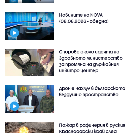
Новините на NOVA
(08.08.2026 - обедна)
Спорове около идеята на
Здравното министерство
за промяна на държавния
инвитро център
Дрон е нахлул в българското
въздушно пространство
Пожар в рафинерия в руския
Краснодарски край след