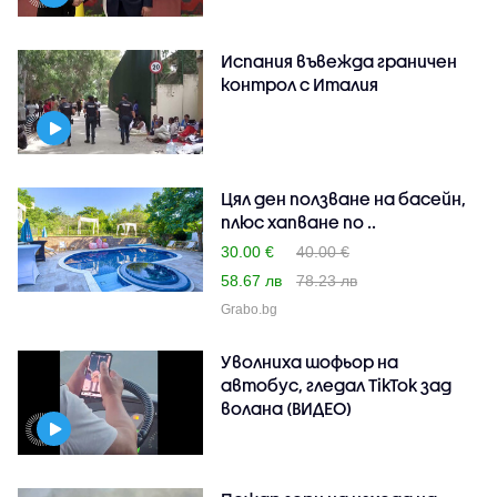
Испания въвежда граничен
контрол с Италия
Цял ден ползване на басейн,
плюс хапване по ..
30.00 €
40.00 €
58.67 лв
78.23 лв
Grabo.bg
Уволниха шофьор на
автобус, гледал TikTok зад
волана (ВИДЕО)