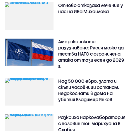
Отново отказаха лечение у
нас на Ива Михаилова
Американското
разузнаване: Русия може да
тества НАТО с ограничена
атака от тази есен до 2029
г.
Над 50 000 евро, злато и
скъпи часовници останали
недокоснати в дома на
убития Владимир Янков
Разкриха нарколаборатория
с половин тон марихуана в
Сърбия