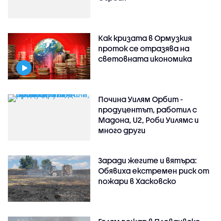
Как кризата в Ормузкия
проток се отразява на
световната икономика
Почина Уилям Орбит -
продуцентът, работил с
Мадона, U2, Роби Уилямс и
много други
Заради жегите и вятъра:
Обявиха екстремен риск от
пожари в Хасковско