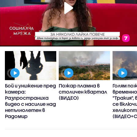
Бой и унижение пред
Пожар пламна в
Голям по
камера:
столичен квартал
временно
Разпространиха
(ВИДЕО)
"Тракия",
видео с насилие над
се включ
непълнолетен в
хеликоп
Радомир
(ВИДЕО+