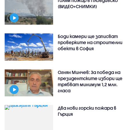
Голям пожар в Пловдивско
(ВИДЕО+СНИМКИ)
Боди камери ще записват
проверките на строителни
обекти в София
Огнян Минчев: За победа на
президентските избори ще
трябват минимум 1,2 млн.
гласа
Два нови горски пожара в
Гърция