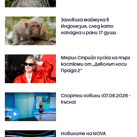
Заловиха маймуна в
Индонезия, след като
нападна и рани 17 души
Мерил Стрийп пуска на търг
костюми от „Дяволът носи
Прада 2“
Спортни новини (07.08.2026 -
късна)
Новините на NOVA