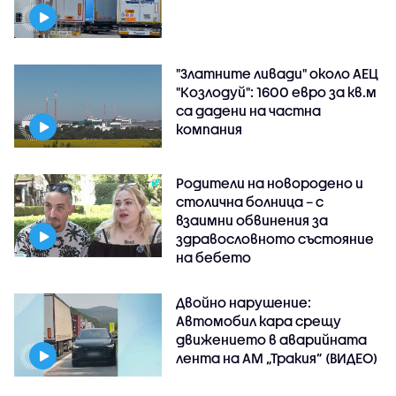
"Златните ливади" около АЕЦ
"Козлодуй": 1600 евро за кв.м
са дадени на частна
компания
Родители на новородено и
столична болница – с
взаимни обвинения за
здравословното състояние
на бебето
Двойно нарушение:
Автомобил кара срещу
движението в аварийната
лента на АМ „Тракия” (ВИДЕО)