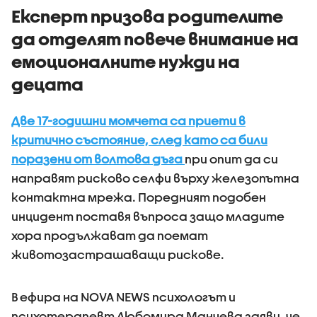
Експерт призова родителите
да отделят повече внимание на
емоционалните нужди на
децата
Две 17-годишни момчета са приети в
критично състояние, след като са били
поразени от волтова дъга
при опит да си
направят рисково селфи върху железопътна
контактна мрежа. Поредният подобен
инцидент поставя въпроса защо младите
хора продължават да поемат
животозастрашаващи рискове.
В ефира на NOVA NEWS психологът и
психотерапевт Любомира Манчева заяви, че