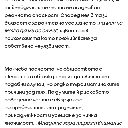
тийнейджърите често не осъзнават
реалната опасност. Според нея в тази
възраст е характерно усещането „
на мен не
може да ми се случи
“, известно в
психологията като преживяване за
собствена неуязвимост.
Манчева подчерта, че обществото е
склонно да обсъжда последствията от
подобни случаи, но рядко търси истинските
причини зад тях. По думите ѝ рисковото
поведение често е свързано с
потребността от признание,
принадлежност и усещане за лична
значимост
. „Младите хора търсят внимание