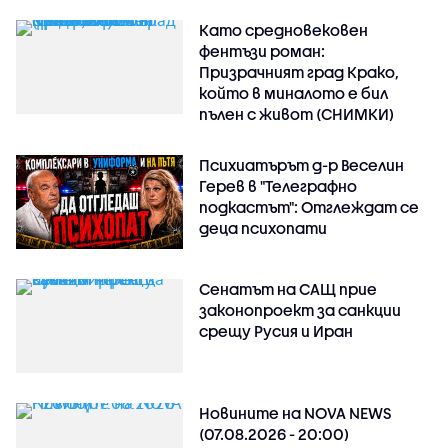
Като средновековен
фентъзи роман:
Призрачният град Крако,
който в миналото е бил
пълен с живот (СНИМКИ)
Психиатърът д-р Веселин
Герев в "Телеграфно
подкастът": Отглеждат се
деца психопати
Сенатът на САЩ прие
законопроект за санкции
срещу Русия и Иран
Новините на NOVA NEWS
(07.08.2026 - 20:00)