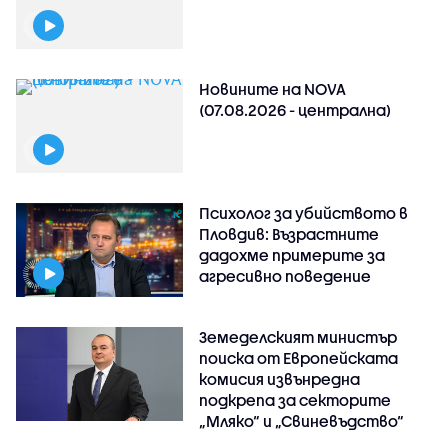
Новините на NOVA
(07.08.2026 - централна)
Психолог за убийството в
Пловдив: Възрастните
дадохме примерите за
агресивно поведение
Земеделският министър
поиска от Европейската
комисия извънредна
подкрепа за секторите
„Мляко“ и „Свиневъдство“