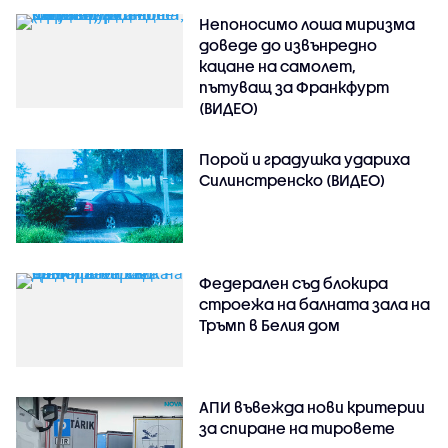
Непоносимо лоша миризма
доведе до извънредно
кацане на самолет,
пътуващ за Франкфурт
(ВИДЕО)
Порой и градушка удариха
Силинстренско (ВИДЕО)
Федерален съд блокира
строежа на балната зала на
Тръмп в Белия дом
АПИ въвежда нови критерии
за спиране на тировете