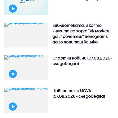
Библиотеката, в която
книгите са хора: Тук можеш
да „прочетеш“ непознат и
да го попиташ всичко
Спортни новини (07.08.2026 -
следобедна)
Новините на NOVA
(07.08.2026 - следобедна)