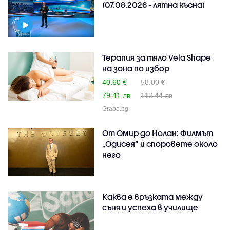
(07.08.2026 - лятна късна)
Терапия за тяло Vela Shape
на зона по избор
40.60 €
58.00 €
79.41 лв
113.44 лв
Grabo.bg
От Омир до Нолан: Филмът
„Одисея” и споровете около
него
Каква е връзката между
съня и успеха в училище