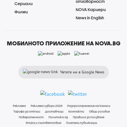
отговорност
Сериали
NOVA Кариери
Филми
News in English
МОБИЛНОТО ПРИЛОЖЕНИЕ НА NOVA.BG
Четете ни в Google News
Реклама
Реклама избори 2026
Разпространение на канали
Тарифа за откъси
Доставчици
Контакти
Общи условия
Поверителност
Политика ЛД
Правила за ползване
Етика и съответствие
Платени публикации