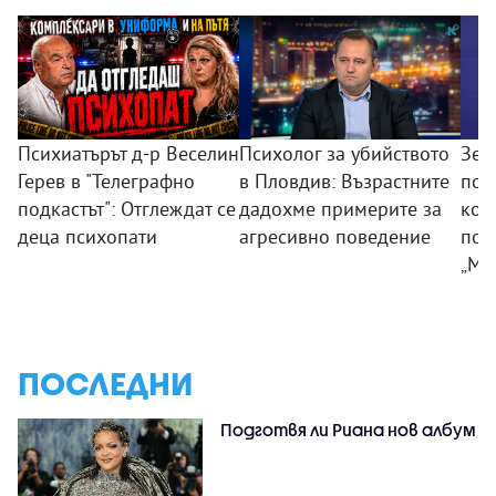
Психиатърът д-р Веселин
Психолог за убийството
Зем
Герев в "Телеграфно
в Пловдив: Възрастните
пои
подкастът": Отглеждат се
дадохме примерите за
ком
деца психопати
агресивно поведение
под
„Мл
ПОСЛЕДНИ
Подготвя ли Риана нов албум