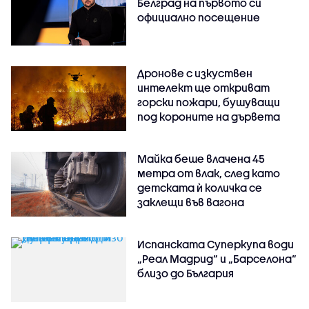
Белград на първото си
официално посещение
Дронове с изкуствен
интелект ще откриват
горски пожари, бушуващи
под короните на дървета
Майка беше влачена 45
метра от влак, след като
детската ѝ количка се
заклещи във вагона
Испанската Суперкупа води
„Реал Мадрид“ и „Барселона“
близо до България