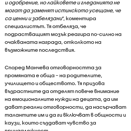
и одобрение, но лайковете и гледанията не
могат да заменят истинското усещане, че
са ценни и забелязани
“, коментира
специалистът. Тя отбеляза, че
подрастващият мозък реагира по-силно на
очакваната награда, отколкото на
възможните последствия.
Според Манчева отговорността за
промяната е обща – на родителите,
училището и обществото. Тя призова
възрастните да отделят повече внимание
на емоционалните нужди на децата, да им
дават реални отговорности, да насърчават
талантите им и да ги включват в общности и
каузи, които създават чувство за
принадлежност.