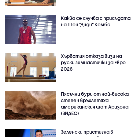
Какво се случва с присъдата
на Шон "Диди" Комбс
Хърватия отказа визи на
руски гимнастички за Евро
2026
Пясъчни бури от най-висока
степен връхлетяха
американския щат Аризона
(ВИДЕО)
Зеленски пристигна в