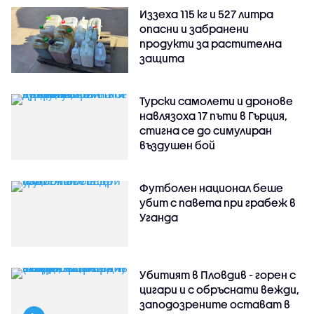
Иззеха 115 кг и 527 литра
опасни и забранени
продукти за растителна
защита
Турски самолети и дронове
навлязоха 17 пъти в Гърция,
стигна се до симулиран
въздушен бой
Футболен национал беше
убит с павета при грабеж в
Уганда
Убитият в Пловдив - горен с
цигари и с обръснати вежди,
заподозрените остават в