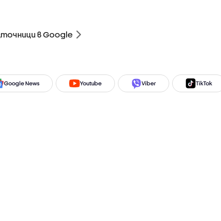
зточници в Google
Google News
Youtube
Viber
TikTok