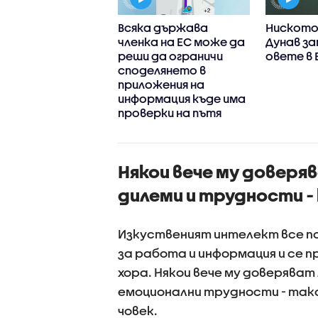
титутът по
Всяка държава
Ниското 
рия на
членка на ЕС може да
Дунав за
арските
реши да ограничи
овете в 
ранти в Северна
споделянето в
ика - близо 60
приложения на
 архивни
информация къде има
менти, книги,
проверки на пътя
ки и оборудване
Някои вече му доверя
дилеми и трудности -
Изкуственият интелект все по
за работа и информация и се 
хора. Някои вече му доверяват
емоционални трудности - така,
човек.