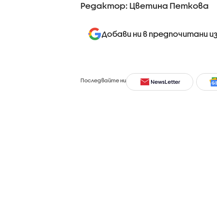
Редактор: Цветина Петкова
Добави ни в предпочитани и
Последвайте ни
NewsLetter