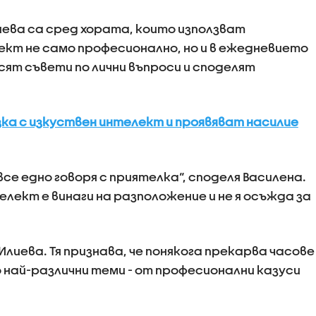
иева са сред хората, които използват
кт не само професионално, но и в ежедневието
рсят съвети по лични въпроси и споделят
зка с изкуствен интелект и проявяват насилие
все едно говоря с приятелка“, споделя Василена.
лект е винаги на разположение и не я осъжда за
Илиева. Тя признава, че понякога прекарва часове
 най-различни теми - от професионални казуси