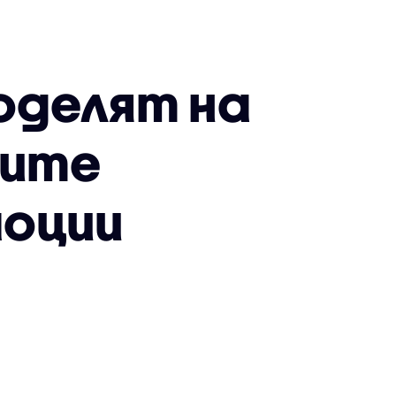
оделят на
оите
моции