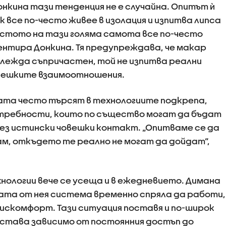
нкина тази тенденция не е случайна. Опитът ѝ
к все по-често живее в изолация и изпитва липса
мястото на тази голяма самота все по-често
нтира Донкина. Тя предупреждава, че макар
лежда съпричастен, той не изпитва реални
овешките взаимоотношения.
ата често търсят в технологиите подкрепа,
отребности, които по същество могат да бъдат
ез истински човешки контакт. „Опитваме се да
м, откъдето те реално не могат да дойдат“,
ологии вече се усеща и в ежедневието. Димана
ната от нея система временно спряла да работи,
искомфорт. Тази ситуация поставя и по-широк
 става зависимо от постоянния достъп до