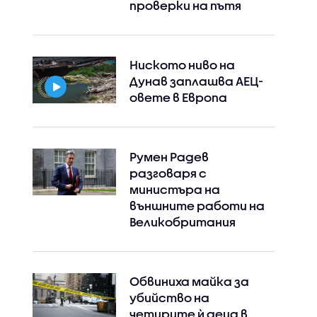
проверки на пътя
Ниското ниво на
Дунав заплашва АЕЦ-
овете в Европа
Instagram
Facebook
Румен Радев
разговаря с
министъра на
външните работи на
Великобритания
Обвиниха майка за
убийство на
четирите ѝ деца в