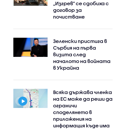
„Изгрев“ се сдобиха с
договор за
почистване
Зеленски пристига в
Сърбия на първа
визита след
началото на войната
в Украйна
Всяка държава членка
на ЕС може да реши да
ограничи
споделянето в
приложения на
информация къде има