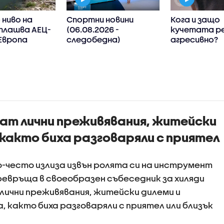
ниво на
Спортни новини
Кога и защо
плашва АЕЦ-
(06.08.2026 -
кучетата р
Европа
следобедна)
агресивно?
ват лични преживявания, житейски
 както биха разговаряли с приятел
-често излиза извън ролята си на инструмент
превръща в своеобразен събеседник за хиляди
 лични преживявания, житейски дилеми и
 както биха разговаряли с приятел или близък