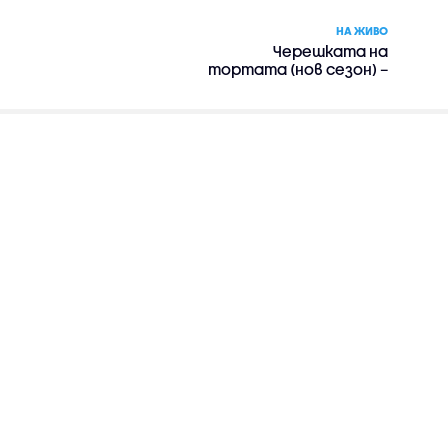
НА ЖИВО
Черешката на
тортата (нов сезон) –
риалити