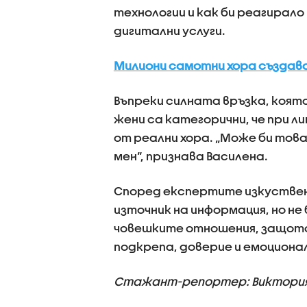
технологии и как би реагирал
дигитални услуги.
Милиони самотни хора създав
Въпреки силната връзка, коят
жени са категорични, че при л
от реални хора. „Може би тов
мен“, признава Василена.
Според експертите изкуствен
източник на информация, но не
човешките отношения, защото
подкрепа, доверие и емоциона
Стажант-репортер: Виктория