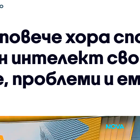
О
 повече хора сп
н интелект св
, проблеми и е