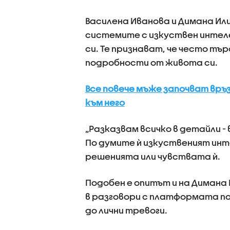
Василена Иванова и Димана Ил
системите с изкуствен интеле
си. Те признават, че често тъ
подробности от живота си.
Все повече мъже започват връ
към него
„Разказвам всичко в детайли - 
По думите ѝ изкуственият инте
решенията или чувствата ѝ.
Подобен е опитът и на Димана 
в разговори с платформата по
до лични тревоги.