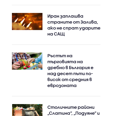
Иран заплашва
страните от Залива,
ако не спрат ударите
на САЩ
Ръстът на
търговията на
дребно в България е
над десет пъти по-
висок от средния в
еврозоната
Столичните райони
„Слатина“, „Подуяне“ и