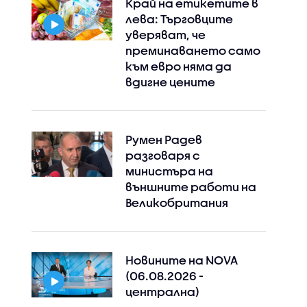
Край на етикетите в
лева: Търговците
уверяват, че
преминаването само
към евро няма да
вдигне цените
Румен Радев
разговаря с
министъра на
външните работи на
Великобритания
Новините на NOVA
(06.08.2026 -
централна)