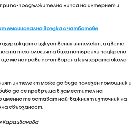
о при по-продължителна липса на интернет и
ат емоционална връзка с чатботове
о изграждат с изкуствения интелект, и двете
ипса на технологията биха потърсили подкрепа
а ще ме направи по-отворена към хората около
ият интелект може да бъде полезен помощник и
 бива да се превръща в заместител на
 именно те остават най-важният източник на
лна свързаност.
 Караиванова