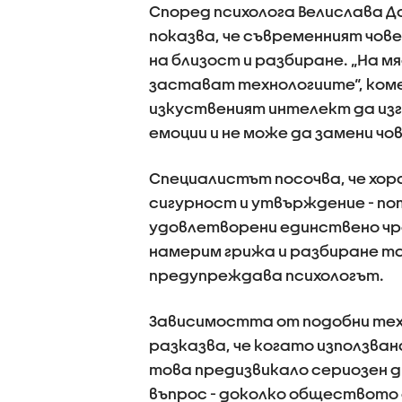
Според психолога Велислава До
показва, че съвременният чове
на близост и разбиране. „На 
застават технологиите“, коме
изкуственият интелект да изг
емоции и не може да замени ч
Специалистът посочва, че хор
сигурност и утвърждение - п
удовлетворени единствено чр
намерим грижа и разбиране та
предупреждава психологът.
Зависимостта от подобни техн
разказва, че когато използва
това предизвикало сериозен д
въпрос - доколко обществото