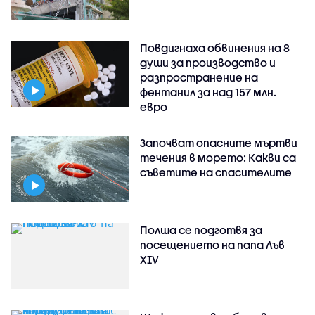
Повдигнаха обвинения на 8
души за производство и
разпространение на
фентанил за над 157 млн.
евро
Започват опасните мъртви
течения в морето: Какви са
съветите на спасителите
Полша се подготвя за
посещението на папа Лъв
XIV