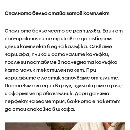
Спалното бельо става готов комплект
Спалното бельо често се разпилява. Един от
най-практичните трикове е да съберем
целия комплект в една калъфка. Сгъваме
чаршафа, плика и останалите калъфки,
после ги поставяме в последната калъфка
като малък текстилен пакет. При
чаршафите с ластик започваме от ъглите.
Поставяме ги един в друг, изглаждаме с ръце
и оформяме правоъгълник. Дори да няма
перфектна геометрия, важното е пакетът
да стои спокойно в шкафа.