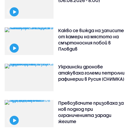
(06.08.2026 - 8.00)
Какво се вижда на записите
от камери на мястото на
смъртоносния побой в
Пловдив
Украински дронове
атакуваха големи петролни
рафинерии в Русия (СНИМКА)
Превозвачите призоваха за
нов подход при
ограниченията заради
жегите