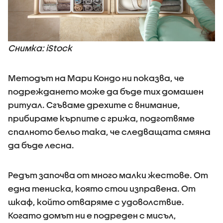
Снимка: iStock
Методът на Мари Кондо ни показва, че
подреждането може да бъде тих домашен
ритуал. Сгъваме дрехите с внимание,
прибираме кърпите с грижа, подготвяме
спалното бельо така, че следващата смяна
да бъде лесна.
Редът започва от много малки жестове. От
една тениска, която стои изправена. От
шкаф, който отваряме с удоволствие.
Когато домът ни е подреден с мисъл,