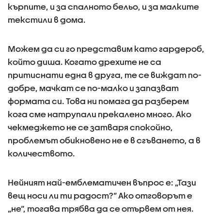
кърпите, и за спалното бельо, и за малките
текстили в дома.
Можем да си го представим като гардероб,
който диша. Когато дрехите не са
притиснати една в друга, те се виждат по-
добре, мачкат се по-малко и запазват
формата си. Това ни помага да разберем
кога сме натрупали прекалено много. Ако
чекмеджето не се затваря спокойно,
проблемът обикновено не е в сгъването, а в
количеството.
Нейният най-емблематичен въпрос е: „Тази
вещ носи ли ти радост?“ Ако отговорът е
„не“, тогава трябва да се отървем от нея.