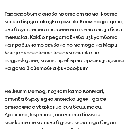
Гардеробът е онова място от дома, което
много бързо показва дали живеем подредено,
или в сутрешно търсене на точно онази бяла
тениска. Какво представлява изкуството
на правилното сгъване по метода на Мари
Кондо - японската консултантка по
подреждане, която превърна организацията
на дома в световна философия?
Нейният метод, познат като KonMari,
стъпва върху една японска идея - да се
отнасяме с уважение към вещите си.
Дрехите, кърпите, спалното бельо и
малките текстили в дома могат да бъдат