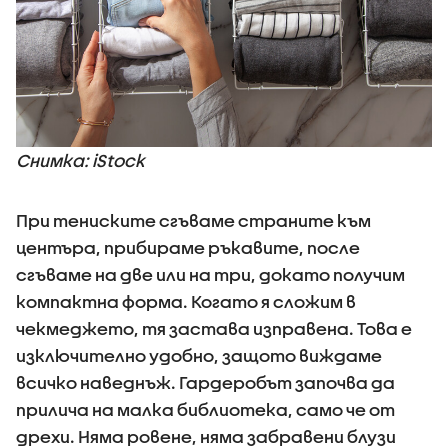
Снимка: iStock
При тениските сгъваме страните към
центъра, прибираме ръкавите, после
сгъваме на две или на три, докато получим
компактна форма. Когато я сложим в
чекмеджето, тя застава изправена. Това е
изключително удобно, защото виждаме
всичко наведнъж. Гардеробът започва да
прилича на малка библиотека, само че от
дрехи. Няма ровене, няма забравени блузи