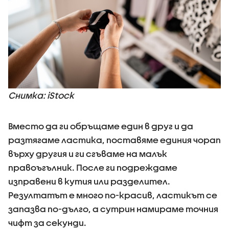
Снимка: iStock
Вместо да ги обръщаме един в друг и да
разтягаме ластика, поставяме единия чорап
върху другия и ги сгъваме на малък
правоъгълник. После ги подреждаме
изправени в кутия или разделител.
Резултатът е много по-красив, ластикът се
запазва по-дълго, а сутрин намираме точния
чифт за секунди.