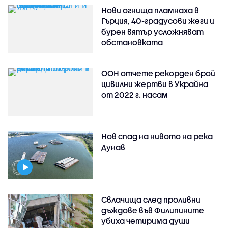
Нови огнища пламнаха в
Гърция, 40-градусови жеги и
бурен вятър усложняват
обстановката
ООН отчете рекорден брой
цивилни жертви в Украйна
от 2022 г. насам
Нов спад на нивото на река
Дунав
Свлачища след проливни
дъждове във Филипините
убиха четирима души