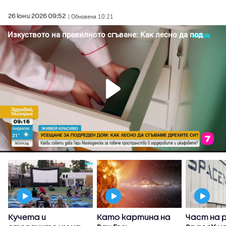
26 юни 2026 09:52
| Обновена 10:21
Кучета и
Като картина на
Част на 