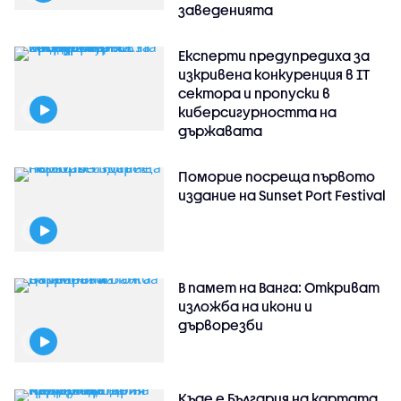
заведенията
Експерти предупредиха за
изкривена конкуренция в IT
сектора и пропуски в
киберсигурността на
държавата
Поморие посреща първото
издание на Sunset Port Festival
В памет на Ванга: Откриват
изложба на икони и
дърворезби
Къде е България на картата