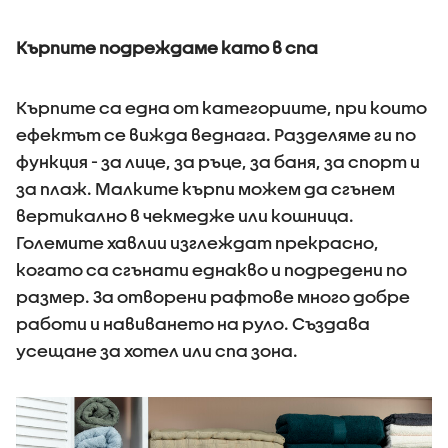
Кърпите подреждаме като в спа
Кърпите са една от категориите, при които
ефектът се вижда веднага. Разделяме ги по
функция - за лице, за ръце, за баня, за спорт и
за плаж. Малките кърпи можем да сгънем
вертикално в чекмедже или кошница.
Големите хавлии изглеждат прекрасно,
когато са сгънати еднакво и подредени по
размер. За отворени рафтове много добре
работи и навиването на руло. Създава
усещане за хотел или спа зона.