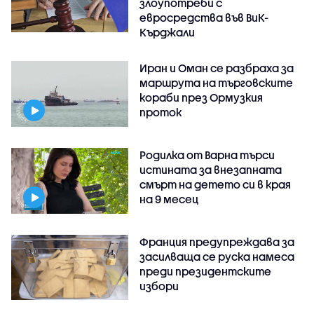
злоупотреби с
евросредства във ВиК-
Кърджали
Иран и Оман се разбраха за
маршрута на търговските
кораби през Ормузкия
проток
Родилка от Варна търси
истината за внезапната
смърт на детето си в края
на 9 месец
Франция предупреждава за
засилваща се руска намеса
преди президентските
избори