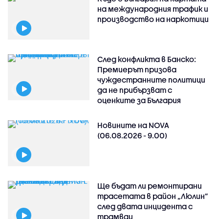
на международния трафик и
производство на наркотици
След конфликта в Банско:
Премиерът призова
чуждестранните политици
да не прибързват с
оценките за България
Новините на NOVA
(06.08.2026 - 9.00)
Ще бъдат ли ремонтирани
трасетата в район „Люлин”
след двата инцидента с
трамваи