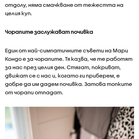
отдолу, няма смачкване от тежестта на
целия куп.
Чорапите заслужават почивка
Един от най-симпатичните съвети на Мари
Кондо е за чорапите. Тя казва, че те работят
за нас през целия ден. Стягат, покриват,
движат се с нас и, когато ги приберем, е
добре да им дадем почивка. Затова топките
от чорапи отпадат.