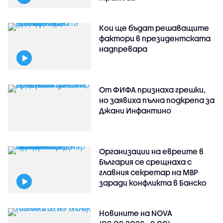
Кои ще бъдат решаващите
фактори в президентската
надпревара
От ФИФА признаха грешки,
но заявиха пълна подкрепа за
Джани Инфантино
Организации на евреите в
България се срещнаха с
главния секретар на МВР
заради конфликта в Банско
Новините на NOVA