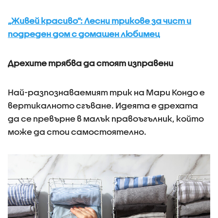
„Живей красиво”: Лесни трикове за чист и
подреден дом с домашен любимец
Дрехите трябва да стоят изправени
Най-разпознаваемият трик на Мари Кондо е
вертикалното сгъване. Идеята е дрехата
да се превърне в малък правоъгълник, който
може да стои самостоятелно.