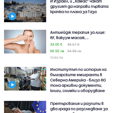
И Израел, и „Хамас“ чакат
другият да направи първата
крачка по плана за Газа
Антиейдж терапия за лице:
RF, вакуум масаж, ..
34.00 €
48.57 €
66.50 лв
94.99 лв
Grabo.bg
Институтът по история на
българските емигранти в
Северна Америка - близо 60
тона архивни документи,
книги, снимки и оборудване
Претърсвания и разпити в
два града по разследване за