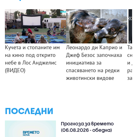
Кучета и стопаните им
Леонардо ди Каприо и
Тай
на кино под открито
Джеф Безос започнаха
сни
небе в Лос Анджелис
инициатива за
и Д
(ВИДЕО)
спасяването на редки
раз
животински видове
за 
ПОСЛЕДНИ
Прогноза за времето
(06.08.2026 - обедна)