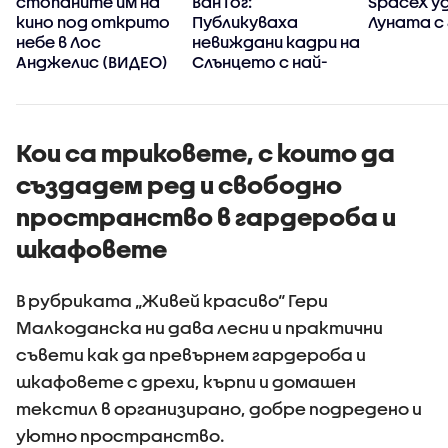
стопаните им на
Ван Гог:
SpaceX у
кино под открито
Публикуваха
Луната с 
небе в Лос
невиждани кадри на
Анджелис (ВИДЕО)
Слънцето с най-
детайлните
изображения
досега
(ВИДЕО+СНИМКИ)
Кои са триковете, с които да
създадем ред и свободно
пространство в гардероба и
шкафовете
В рубриката „Живей красиво“ Гери
Малкоданска ни дава лесни и практични
съвети как да превърнем гардероба и
шкафовете с дрехи, кърпи и домашен
текстил в организирано, добре подредено и
уютно пространство.