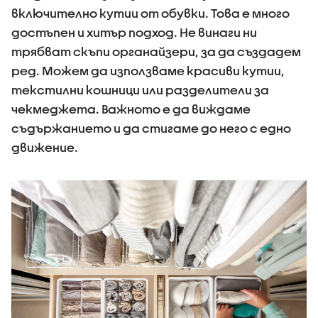
включително кутии от обувки. Това е много
достъпен и хитър подход. Не винаги ни
трябват скъпи органайзери, за да създадем
ред. Можем да използваме красиви кутии,
текстилни кошници или разделители за
чекмеджета. Важното е да виждаме
съдържанието и да стигаме до него с едно
движение.