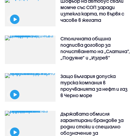
Шофьор на автобус свали
момче със СОП заради
изтекла карта, то вървя с
часове в жегата
Столичната община
подписва договор за
почистването на „Слатина”,
„Подуяне” и „Изгрев”
Защо България допуска
турска компания в
проучванията за нефт и газ
в Черно море
Държавата обмисля
гарантирани брандове за
родни стоки и специално
обозначение за