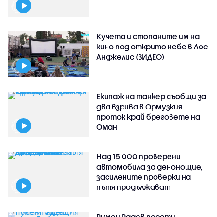
Кучета и стопаните им на
кино под открито небе в Лос
Анджелис (ВИДЕО)
Екипаж на танкер съобщи за
два взрива в Ормузкия
проток край бреговете на
Оман
Над 15 000 проверени
автомобила за денонощие,
засилените проверки на
пътя продължават
Румен Радев посети