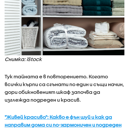
Снимка: iStock
Тук тайната е в повторението. Когато
всички кърпи са сгънати по един и същи начин,
дори обикновеният шкаф започва да
изглежда подреден и красив.
"Живей красиво": Какво е фън шуй и как да
направим дома си по-хармоничен и подреден