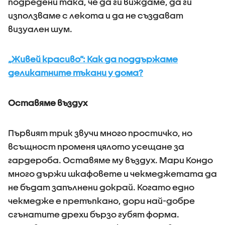
подредени така, че да ги виждаме, да ги
използваме с лекота и да не създават
визуален шум.
„Живей красиво”: Как да поддържаме
деликатните тъкани у дома?
Оставяме въздух
Първият трик звучи много простичко, но
всъщност променя цялото усещане за
гардероба. Оставяме му въздух. Мари Кондо
много държи шкафовете и чекмеджетата да
не бъдат запълнени докрай. Когато едно
чекмедже е претъпкано, дори най-добре
сгънатите дрехи бързо губят форма.