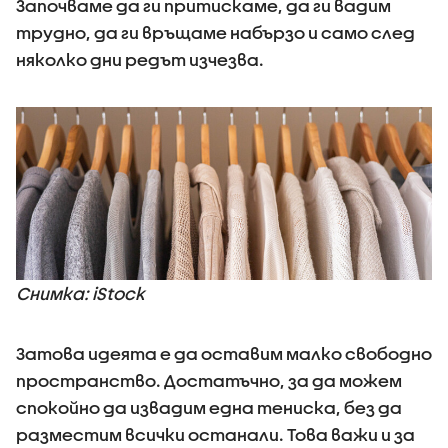
Започваме да ги притискаме, да ги вадим
трудно, да ги връщаме набързо и само след
няколко дни редът изчезва.
Снимка: iStock
Затова идеята е да оставим малко свободно
пространство. Достатъчно, за да можем
спокойно да извадим една тениска, без да
разместим всички останали. Това важи и за