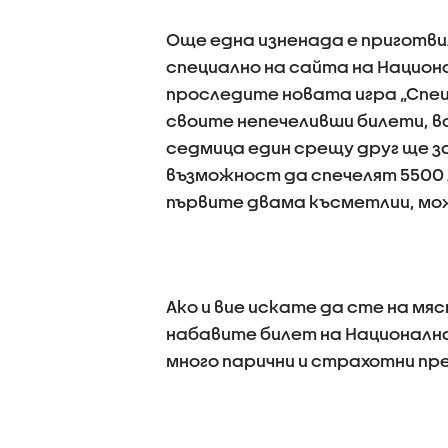
Още една изненада е приготви
специално на сайта на Национ
проследите новата игра „Спец
своите непечеливши билети, в
седмица един срещу друг ще 
възможност да спечелят 5500 л
първите двама късметлии, мо
Ако и вие искате да сте на мя
набавите билет на Национална 
много парични и страхотни пр