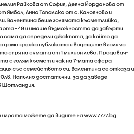
 Анелия Райкова от София, Деяна Йорданова от
т Ямбол, Анна Топалска от с. Калояново и
ли. Валентина беше голямата късметлийка,
арта - 49 и имаше възможността да завърти
то сама да определи джакпота, за който да
а дама държа публиката и водещите в голямо
о спря на сумата от 1 милион лева. Продавач-
а с голям късмет и чак на 7-мата сфера
ация със семейството си, Валентина се отказа и
0лв. Напълно достатъчни, за да заведе
 в Шотландия.
 играта можете да видите на www.7777.bg