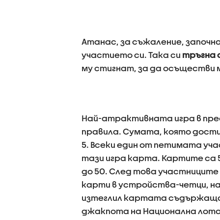
Атанас, за съжаление, започна
участието си. Така си
тръгна с
му стигнат, за да осъществи 
Най-атрактивната игра в пре
правила. Сумата, която достиг
5. Всеки един от петимата уч
тази игра карта. Картите са 5
до 50. След това участницит
карти в устройства-четци, на
изтеглил картата съдържаща н
джакпота на Национална лота