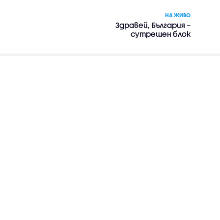
НА ЖИВО
Здравей, България –
сутрешен блок