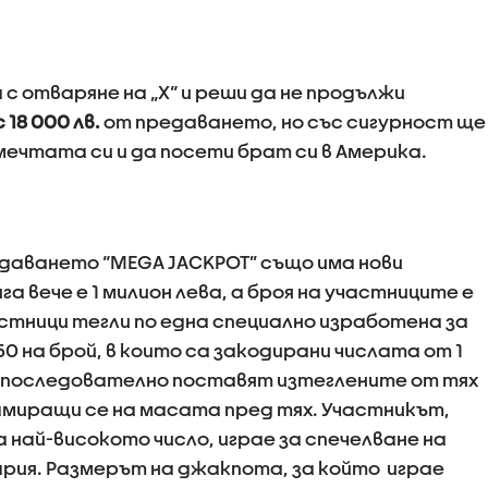
 с отваряне на „Х“ и реши да не продължи
 18 000 лв.
от предаването, но със сигурност ще
мечтата си и да посети брат си в Америка.
даването “MEGA JACKPOT” също има нови
а вече е 1 милион лева, а броя на участниците е
астници тегли по една специално изработена за
0 на брой, в които са закодирани числата от 1
е последователно поставят изтеглените от тях
миращи се на масата пред тях. Участникът,
ай-високото число, играе за спечелване на
рия. Размерът на джакпота, за който играе