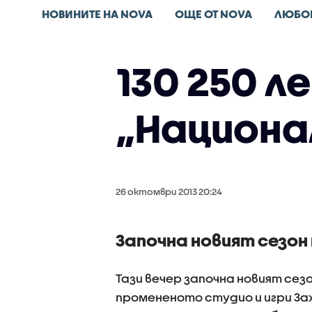
НОВИНИТЕ НА NOVA
ОЩЕ ОТ NOVA
ЛЮБО
130 250 л
„Национа
26 октомври 2013 20:24
Започна новият сезо
Тази вечер започна новият сез
промененото студио и игри За