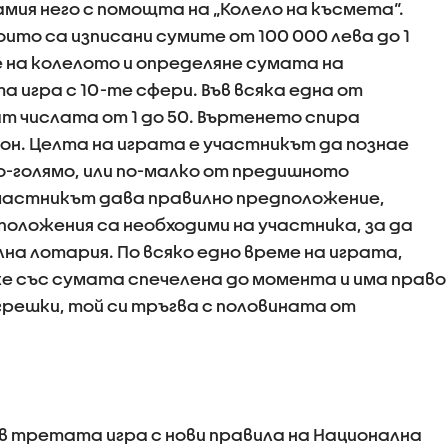
мия него с помощта на „Колело на късмета“.
оито са изписани сумите от 100 000 лева до 1
 на колелото и определяне сумата на
 игра с 10-те сфери. Във всяка една от
т числата от 1 до 50. Въртенето спира
н. Целта на играта е участникът да познае
о-голямо, или по-малко от предишното
участникът дава правилно предположение,
положения са необходими на участника, за да
на лотария. По всяко едно време на играта,
е със сумата спечелена до момента и има право
 грешки, той си тръгва с половината от
в третата игра с нови правила на Национална