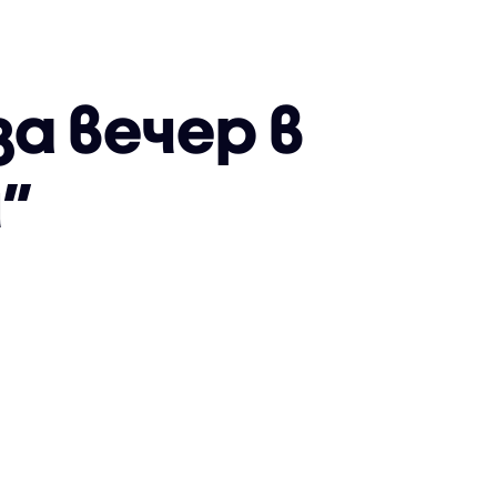
за вечер в
”