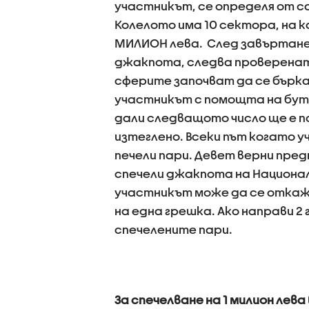
участникът, се определя от са
Колелото има 10 сектора, на к
МИЛИОН лева. След завъртане
джакпота, следва проверената
сферите започват да се бърка
участникът с помощта на буто
дали следващото число ще е п
изтеглено. Всеки път когато 
печели пари. Девет верни пред
спечели джакпота на Национал
участникът може да се откаж
на една грешка. Ако направи 2
спечелените пари.
За спечелване на 1 милион лева