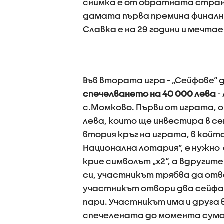
снимка е от обратната страна
дамата първа премина финална
Славка е на 29 години и мечта
Във втората игра - „Сейфове“
спечелването на 40 000 лева
-
с.Момково. Първи от играта, о
лева, които ще инвестира в с
втория кръг на играта, в кой
Национална лотария“, е нужно 
крие символът „x2“, а вдругите
си, участникът трябва да отво
участникът отвори два сейфа 
пари. Участникът има и друга 
спечелената до момента сум