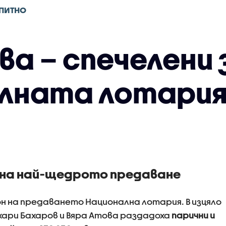
ПИТНО
ева – спечелени 
лната лотария
н на най-щедрото предаване
он на предаването Национална лотария. В изцяло
хари Бахаров и Вяра Атова раздадоха
парични и