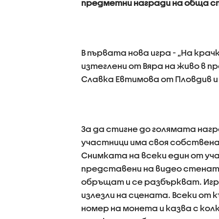
предметни награди на обща ст
В първата нова игра - „На кра
изтеглени от Вяра на живо в п
Славка Евтимова от Пловдив и
За да стигне до голямата наг
участници има своя собствена
Снимката на всеки един от уча
представени на видео стената
обръщат и се разбъркват. Игр
излезли на сцената. Всеки от
номер на монета и казва с кол