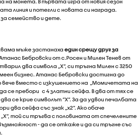
 на монета. В първата игра от новия сезон
та линия и потегли с новата си награда.
е за семейство и дете.
 двама мъже застанаха
един срещу друг за
 Атанас Бебровски от с.Росен и Милен Тенев от
тварил два символа „Х“, си тръгна Милен с 3250
емеен бизнес. Атанас Бебровски достигна до
то вече вместо с изкушението на „Момичетата на
да се пребори с 4 златни сейфа. В два от тях се
 два се крие символът “X”. За да удвои печалбата
ри два сейфа със знак „x2”. Ако обаче
„Х“, той си тръгва с половината от спечелените
възмножност - да се откаже и да си тръгне със
а.