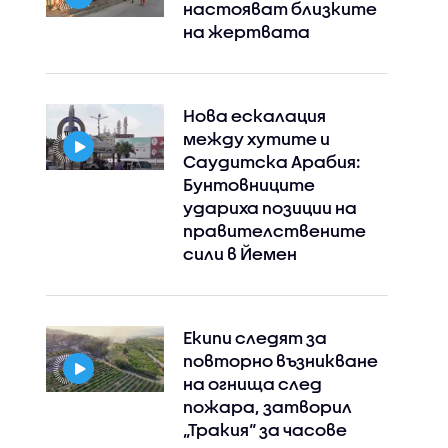
настояват близките
на жертвата
Нова ескалация
между хутите и
Саудитска Арабия:
Бунтовниците
удариха позиции на
правителствените
сили в Йемен
Екипи следят за
повторно възникване
на огнища след
пожара, затворил
„Тракия“ за часове