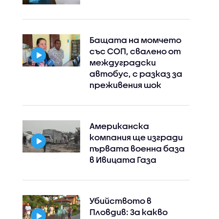
Бащата на момчето
със СОП, свалено от
междуградски
автобус, с разказ за
преживения шок
Американска
компания ще изгради
първата военна база
в Ивицата Газа
Убийството в
Пловдив: За какво