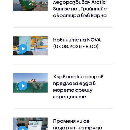
ледоразбивач Arctic
Sunrise на „Грийнпийс”
акостира във Варна
Новините на NOVA
(07.08.2026 - 8.00)
Хърватски остров
предлага езда в
морето срещу
горещините
Променя ли се
пазарът на труда