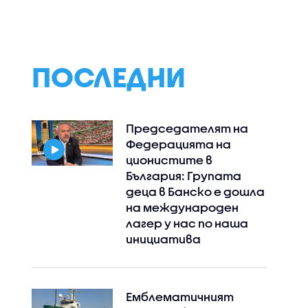
ПОСЛЕДНИ
Председателят на
Федерацията на
ционистите в
България: Групата
деца в Банско е дошла
на международен
лагер у нас по наша
инициатива
Емблематичният