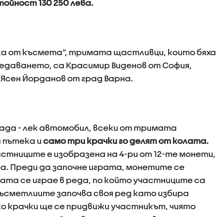
ойност 130 250 лева.
чка от късмета“, тримата щастливци, които бяха
редаването, сa Красимир Виденов от София,
 Ясен Йорданов от град Варна.
рада - лек автомобил, всеки от тримата
 пътека и
само три крачки го делят от колата.
стниците е изобразена на 4-ри от 12-те монети,
. Преди да започне играта, монетите се
ата се играе в реда, по който участниците са
 късметлиите започва своя ред като избира
ко крачки ще се придвижи участникът, чиято