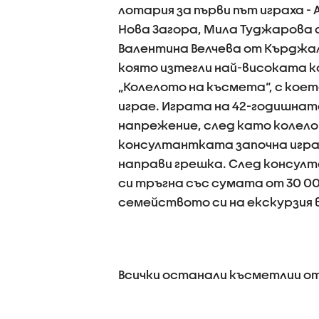
лотария за първи път играха -
Нова Загора, Мила Туджарова о
Валентина Велчева от Кърджа
която изтегли най-високата к
„Колелото на късмета“, с кое
играе. Играта на 42-годишнат
напрежение, след като колелот
консултантката започна играт
направи грешка. След консулт
си тръгна със сумата от 30 00
семейството си на екскурзия
Всички останали късметлии от