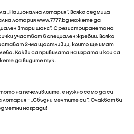
ла „Национална лотария“. Всяка седмица
ална лотария www.7777.bg можете да
иален втори шанс“. С регистрирането на
сички участват в специален жребии. Всяка
застават 2-ма щастливци, които ще имат
ева. Какви са привилата на играта и кои са
жете да видите тук.
стото на печелившите, е нужно само да си
лотария – „Сбъдни мечтите си “. Очакват ви
едметни награди!