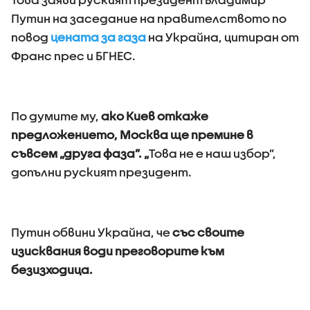
Путин на заседание на правителството по
повод
цената за газа
на Украйна, цитиран от
Франс прес и БГНЕС.
По думите му,
ако Киев откаже
предложението, Москва ще премине в
съвсем „друга фаза”. „
Това не е наш избор”,
допълни руският президент.
Путин обвини Украйна, че
със своите
изисквания води преговорите към
безизходица.