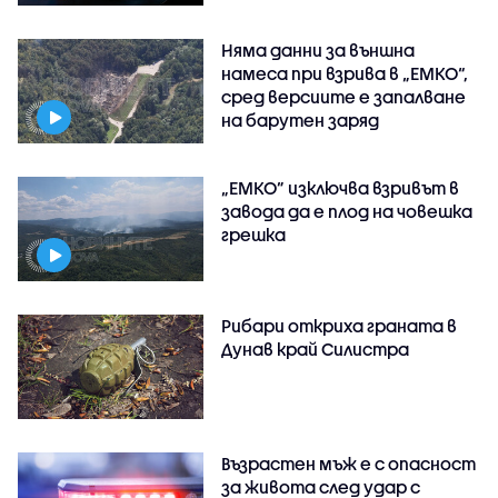
Няма данни за външна
намеса при взрива в „ЕМКО“,
сред версиите е запалване
на барутен заряд
„ЕМКО” изключва взривът в
завода да е плод на човешка
грешка
Рибари откриха граната в
Дунав край Силистра
Възрастен мъж е с опасност
за живота след удар с