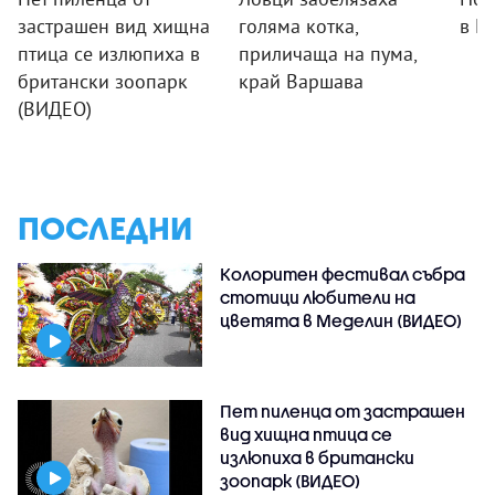
застрашен вид хищна
голяма котка,
в П
птица се излюпиха в
приличаща на пума,
британски зоопарк
край Варшава
(ВИДЕО)
ПОСЛЕДНИ
Колоритен фестивал събра
стотици любители на
цветята в Меделин (ВИДЕО)
Пет пиленца от застрашен
вид хищна птица се
излюпиха в британски
зоопарк (ВИДЕО)