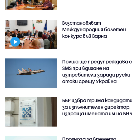
Възстановяват
Международния балетен
конкурс във Варна
Полша ще предупреждава с
SMS при вдигане на
изтребители заради руски
атаки срещу Украйна
ББР избра трима кандидати
за изпълнителен директор,
изпраща имената им на БНБ
Прогноза за времето