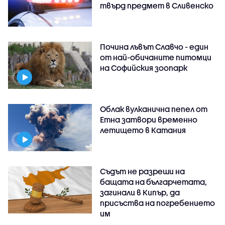
твърд предмет в Сливенско
Почина лъвът Славчо - един
от най-обичаните питомци
на Софийския зоопарк
Облак вулканична пепел от
Етна затвори временно
летището в Катания
Съдът не разреши на
бащата на българчетата,
загинали в Кипър, да
присъства на погребението
им