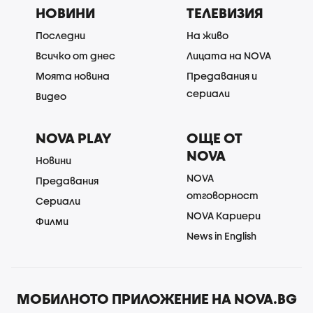
НОВИНИ
ТЕЛЕВИЗИЯ
Последни
На живо
Всичко от днес
Лицата на NOVA
Моята новина
Предавания и
сериали
Видео
NOVA PLAY
ОЩЕ ОТ
NOVA
Новини
NOVA
Предавания
отговорност
Сериали
NOVA Кариери
Филми
News in English
МОБИЛНОТО ПРИЛОЖЕНИЕ НА NOVA.BG