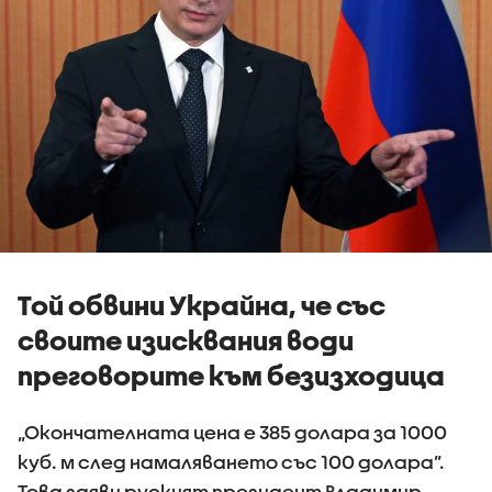
Той обвини Украйна, че със
своите изисквания води
преговорите към безизходица
„Окончателната цена е 385 долара за 1000
куб. м след намаляването със 100 долара”.
Това заяви руският президент Владимир