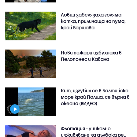
Ловци забелязаха голяма
котка, приличаща на пума,
край Варшава
Нови пожари избухнаха в
Пелопонес и Кавала
Кит, изгубил се в Балтийско
море край Полша, се върна в
океана (ВИДЕО)
Флотация - уникално
изживяване за дълбока ре..