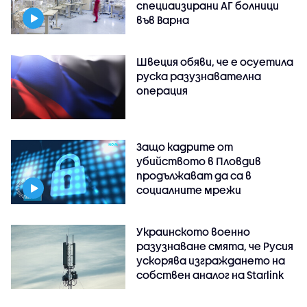
специаизирани АГ болници
във Варнa
Швеция обяви, че е осуетила
руска разузнавателна
операция
Защо кадрите от
убийството в Пловдив
продължават да са в
социалните мрежи
Украинското военно
разузнаване смята, че Русия
ускорява изграждането на
собствен аналог на Starlink