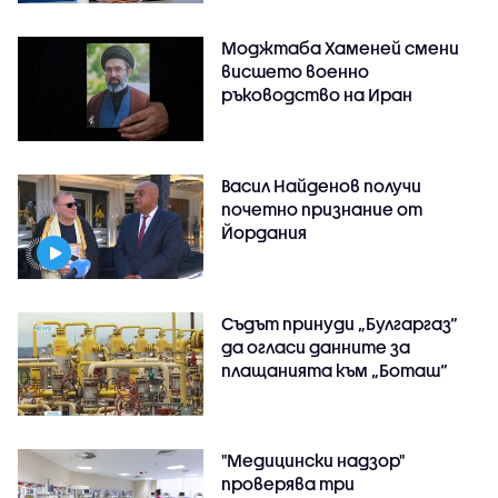
Моджтаба Хаменей смени
висшето военно
ръководство на Иран
Васил Найденов получи
почетно признание от
Йордания
Съдът принуди „Булгаргаз“
да огласи данните за
плащанията към „Боташ“
"Медицински надзор"
проверява три