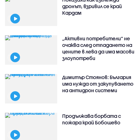
дронът, взривил се край
Кардам
„Активни потребители“ не
очаква след отпадането на
цените в лева да има масови
злоупотреби
Димитър Стоянов: България
има нужда от закупуването
на антидрон системи
Продължава борбата с
пожара край Бобошево