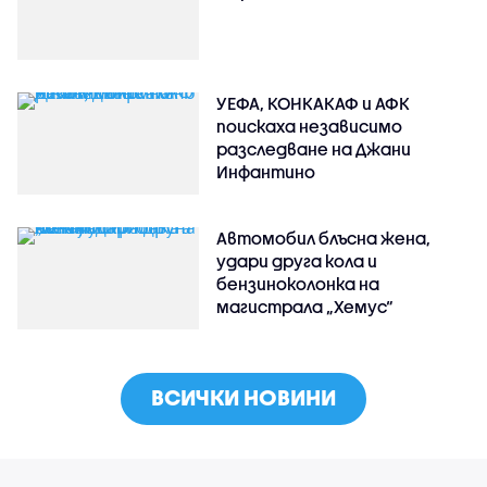
УЕФА, КОНКАКАФ и АФК
поискаха независимо
разследване на Джани
Инфантино
Автомобил блъсна жена,
удари друга кола и
бензиноколонка на
магистрала „Хемус“
ВСИЧКИ НОВИНИ