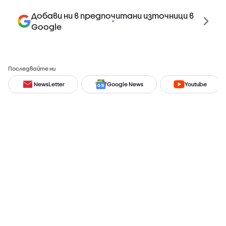
Добави ни в предпочитани източници в
Google
Последвайте ни
NewsLetter
Google News
Youtube