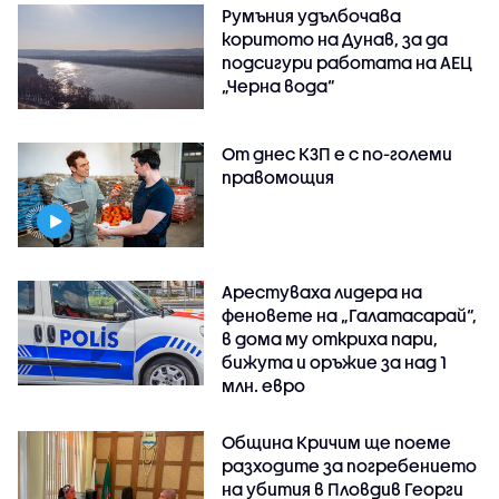
Румъния удълбочава
коритото на Дунав, за да
подсигури работата на АЕЦ
„Черна вода“
От днес КЗП е с по-големи
правомощия
Арестуваха лидера на
феновете на „Галатасарай“,
в дома му откриха пари,
бижута и оръжие за над 1
млн. евро
Община Кричим ще поеме
разходите за погребението
на убития в Пловдив Георги