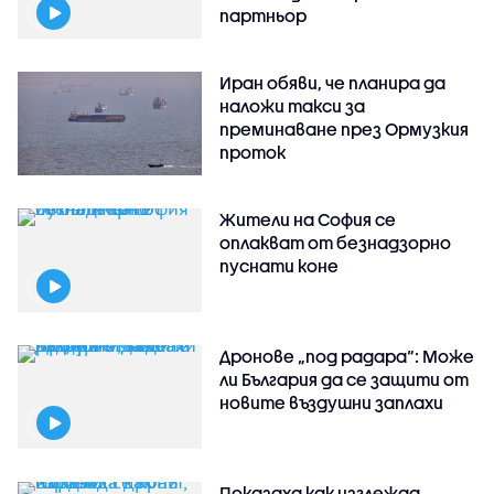
партньор
Иран обяви, че планира да
наложи такси за
преминаване през Ормузкия
проток
Жители на София се
оплакват от безнадзорно
пуснати коне
Дронове „под радара“: Може
ли България да се защити от
новите въздушни заплахи
Показаха как изглежда