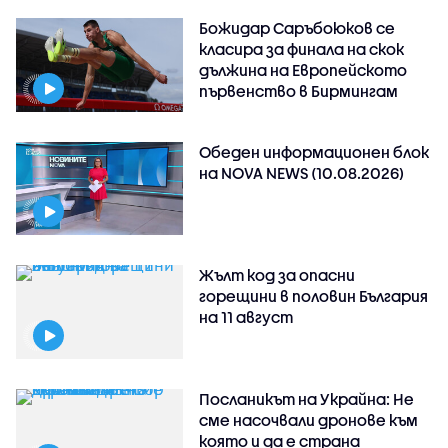
Божидар Саръбоюков се
класира за финала на скок
дължина на Европейското
първенство в Бирмингам
Обеден информационен блок
на NOVA NEWS (10.08.2026)
Жълт код за опасни
горещини в половин България
на 11 август
Посланикът на Украйна: Не
сме насочвали дронове към
която и да е страна