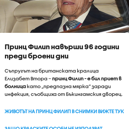
Принц Филип навърши 96 години
преди броени дни
Съпругът на британската кралица
Елизабет Втора –
принц Филип - е бил приет в
болница
като „предпазна мярка“ заради
инфекция, съобщиха от Бъкингамския дворец.
ЖИВОТЪТ НА ПРИНЦ ФИЛИП В СНИМКИ ВИЖТЕ ТУК
ЗАЩО КРАЛСКИТЕ ОСОБИ НЕ ИЗПОЛЗВАТ