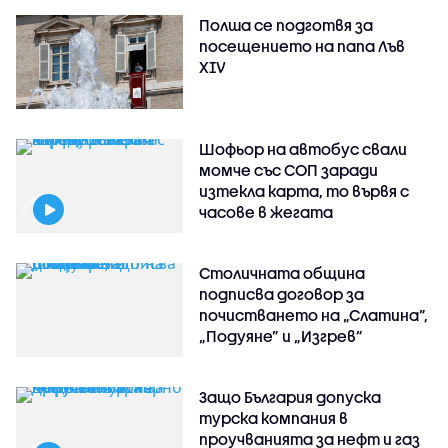
Полша се подготвя за
посещението на папа Лъв
XIV
Шофьор на автобус свали
момче със СОП заради
изтекла карта, то вървя с
часове в жегата
Столичната община
подписва договор за
почистването на „Слатина”,
„Подуяне” и „Изгрев”
Защо България допуска
турска компания в
проучванията за нефт и газ