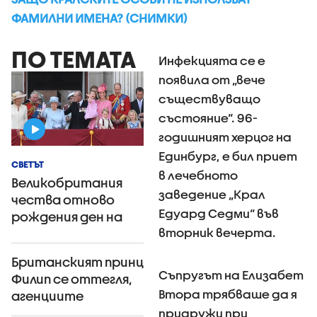
ФАМИЛНИ ИМЕНА? (СНИМКИ)
ПО ТЕМАТА
Инфекцията се е
появила от „вече
съществуващо
състояние“. 96-
годишният херцог на
Единбург, е бил приет
СВЕТЪТ
в лечебното
Великобритания
заведение „Крал
чества отново
Едуард Седми“ във
рождения ден на
вторник вечерта.
Елизабет II
(ВИДЕО+СНИМКИ)
Британският принц
Съпругът на Елизабет
Филип се оттегля,
Втора трябваше да я
агенциите
припомнят
придружи при