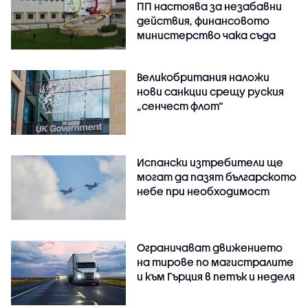
ПП настоява за незабавни
действия, финансовото
министерство чака съда
Великобритания наложи
нови санкции срещу руския
„сенчест флот“
Испански изтребители ще
могат да пазят българското
небе при необходимост
Ограничават движението
на тирове по магистралите
и към Гърция в петък и неделя