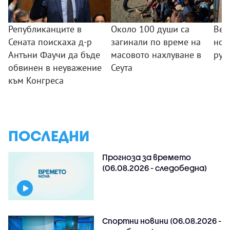
Републиканците в
Около 100 души са
Вел
Сената поискаха д-р
загинали по време на
нов
Антъни Фаучи да бъде
масовото нахлуване в
рус
обвинен в неуважение
Сеута
към Конгреса
ПОСЛЕДНИ
Прогноза за времето
(06.08.2026 - следобедна)
Спортни новини (06.08.2026 -