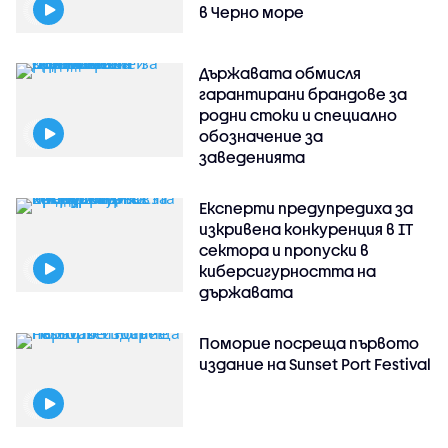
в Черно море
Държавата обмисля
гарантирани брандове за
родни стоки и специално
обозначение за
заведенията
Експерти предупредиха за
изкривена конкуренция в IT
сектора и пропуски в
киберсигурността на
държавата
Поморие посреща първото
издание на Sunset Port Festival