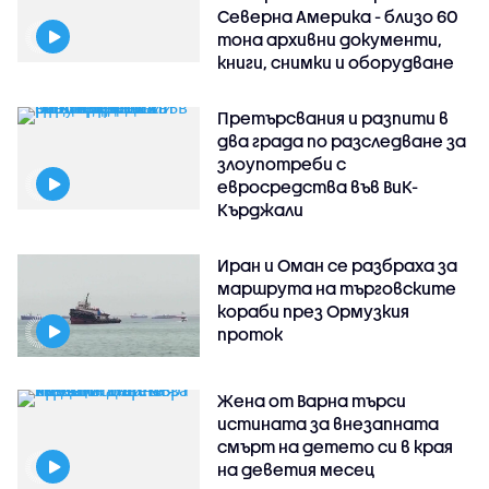
Северна Америка - близо 60
тона архивни документи,
книги, снимки и оборудване
Претърсвания и разпити в
два града по разследване за
злоупотреби с
евросредства във ВиК-
Кърджали
Иран и Оман се разбраха за
маршрута на търговските
кораби през Ормузкия
проток
Жена от Варна търси
истината за внезапната
смърт на детето си в края
на деветия месец