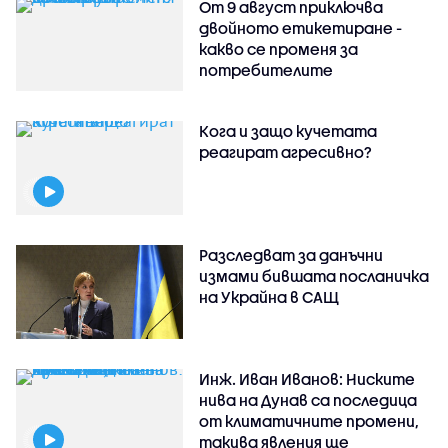
От 9 август приключва
двойното етикетиране -
какво се променя за
потребителите
Кога и защо кучетата
реагират агресивно?
Разследват за данъчни
измами бившата посланичка
на Украйна в САЩ
Инж. Иван Иванов: Ниските
нива на Дунав са последица
от климатичните промени,
такива явления ще