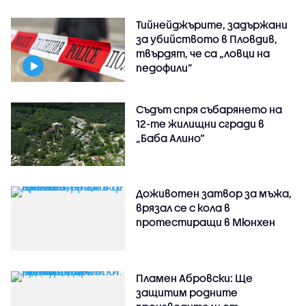
Тийнейджърите, задържани
за убийството в Пловдив,
твърдят, че са „ловци на
педофили”
Съдът спря събарянето на
12-те жилищни сгради в
„Баба Алино“
Доживотен затвор за мъжа,
врязал се с кола в
протестиращи в Мюнхен
Пламен Абровски: Ще
защитим родните