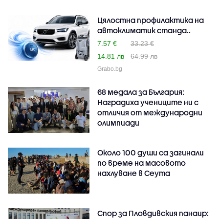
Цялостна профилактика на
автоклиматик станда..
7.57 €
33.23 €
14.81 лв
64.99 лв
Grabo.bg
68 медала за България:
Наградиха учениците ни с
отличия от международни
олимпиади
Около 100 души са загинали
по време на масовото
нахлуване в Сеута
Спор за Пловдивския панаир: