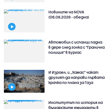
Новините на NOVA
(06.08.2026 - обедна)
Автомобил с испанци падна
в дере след гонка с "Гранична
полиция" в Бургас
И Израел, и „Хамас“ чакат
другият да направи първата
крачка по плана за Газа
Институтът по история на
българските емигранти в