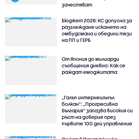
зачестяват
Бюджет 2026: КС допусна за
разглеждане искането на
омбудсмана и обедини тези
на ПП и ГЕРБ
От Япония до милиарди
съобщения дневно: Как се
раждат емоджитата
„Галъп интернешънъл
болкан“: „Прогресивна
България“ запазва високия си
ръст на доверие през
първите 100 дни управление