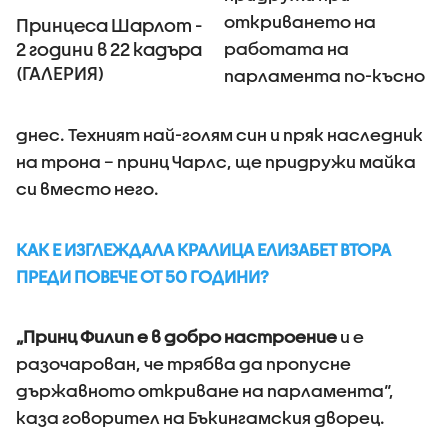
гафовете му
откриването на
Принцеса Шарлот -
(ВИДЕО+СНИМКИ)
работата на
2 години в 22 кадъра
(ГАЛЕРИЯ)
парламента по-късно
днес. Техният най-голям син и пряк наследник
на трона – принц Чарлс, ще придружи майка
си вместо него.
КАК Е ИЗГЛЕЖДАЛА КРАЛИЦА ЕЛИЗАБЕТ ВТОРА
ПРЕДИ ПОВЕЧЕ ОТ 50 ГОДИНИ?
„Принц Филип е в добро настроение
и е
разочарован, че трябва да пропусне
държавното откриване на парламента“,
каза говорител на Бъкингамския дворец.