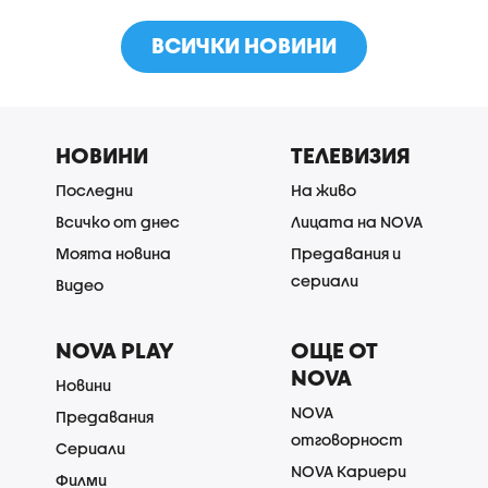
ВСИЧКИ НОВИНИ
НОВИНИ
ТЕЛЕВИЗИЯ
Последни
На живо
Всичко от днес
Лицата на NOVA
Моята новина
Предавания и
сериали
Видео
NOVA PLAY
ОЩЕ ОТ
NOVA
Новини
NOVA
Предавания
отговорност
Сериали
NOVA Кариери
Филми