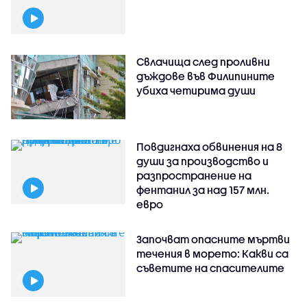
Свлачища след проливни
дъждове във Филипините
убиха четирима души
Повдигнаха обвинения на 8
души за производство и
разпространение на
фентанил за над 157 млн.
евро
Започват опасните мъртви
течения в морето: Какви са
съветите на спасителите