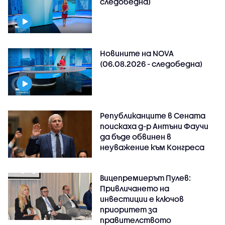
следобедна)
Новините на NOVA
(06.08.2026 - следобедна)
Републиканците в Сената
поискаха д-р Антъни Фаучи
да бъде обвинен в
неуважение към Конгреса
Вицепремиерът Пулев:
Привличането на
инвестиции е ключов
приоритет за
правителството