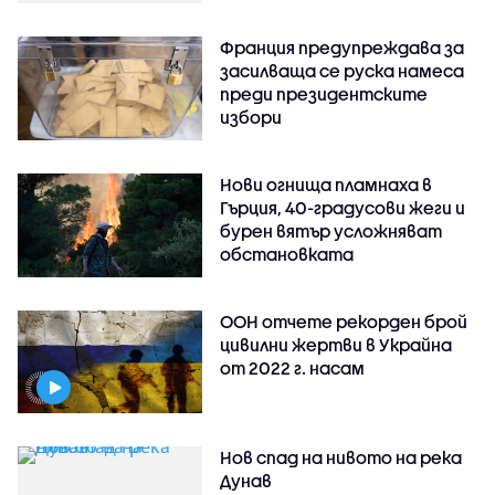
Франция предупреждава за
засилваща се руска намеса
преди президентските
избори
Нови огнища пламнаха в
Гърция, 40-градусови жеги и
бурен вятър усложняват
обстановката
ООН отчете рекорден брой
цивилни жертви в Украйна
от 2022 г. насам
Нов спад на нивото на река
Дунав