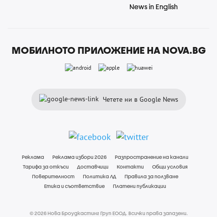
News in English
МОБИЛНОТО ПРИЛОЖЕНИЕ НА NOVA.BG
Четете ни в Google News
Реклама
Реклама избори 2026
Разпространение на канали
Тарифа за откъси
Доставчици
Контакти
Общи условия
Поверителност
Политика ЛД
Правила за ползване
Етика и съответствие
Платени публикации
© 2026 Нова Броудкастинг Груп ЕООД. Всички права запазени.