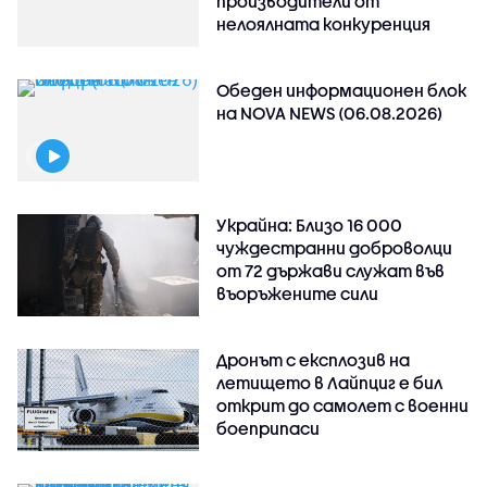
производители от
нелоялната конкуренция
Обеден информационен блок
на NOVA NEWS (06.08.2026)
Украйна: Близо 16 000
чуждестранни доброволци
от 72 държави служат във
въоръжените сили
Дронът с експлозив на
летището в Лайпциг е бил
открит до самолет с военни
боеприпаси