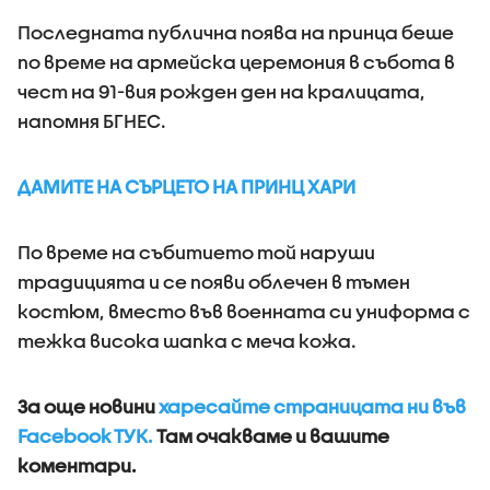
Последната публична поява на принца беше
по време на армейска церемония в събота в
чест на 91-вия рожден ден на кралицата,
напомня БГНЕС.
ДАМИТЕ НА СЪРЦЕТО НА ПРИНЦ ХАРИ
По време на събитието той наруши
традицията и се появи облечен в тъмен
костюм, вместо във военната си униформа с
тежка висока шапка с меча кожа.
За още новини
харесайте страницата ни във
Facebook ТУК.
Там очакваме и вашите
коментари.