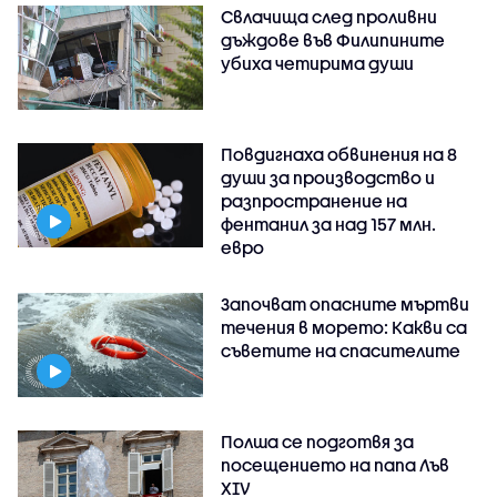
Свлачища след проливни
дъждове във Филипините
убиха четирима души
Повдигнаха обвинения на 8
души за производство и
разпространение на
фентанил за над 157 млн.
евро
Започват опасните мъртви
течения в морето: Какви са
съветите на спасителите
Полша се подготвя за
посещението на папа Лъв
XIV