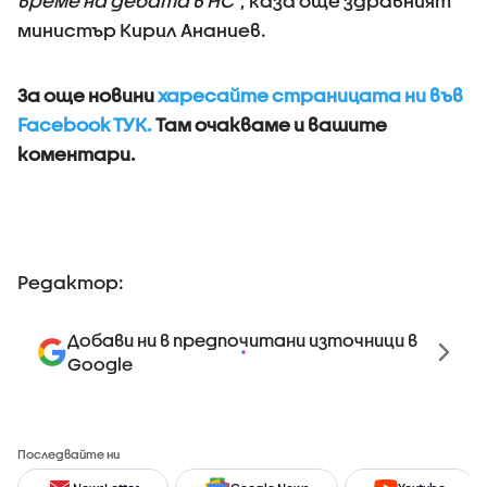
време на дебата в НС"
, каза още здравният
министър Кирил Ананиев.
За още новини
харесайте страницата ни във
Facebook ТУК.
Там очакваме и вашите
коментари.
Редактор:
Добави ни в предпочитани източници в
Google
Последвайте ни