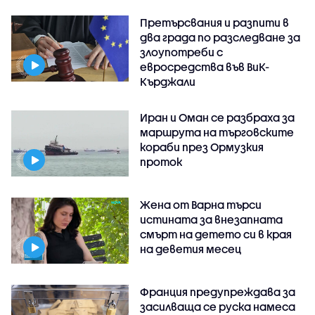
Претърсвания и разпити в
два града по разследване за
злоупотреби с
евросредства във ВиК-
Кърджали
Иран и Оман се разбраха за
маршрута на търговските
кораби през Ормузкия
проток
Жена от Варна търси
истината за внезапната
смърт на детето си в края
на деветия месец
Франция предупреждава за
засилваща се руска намеса