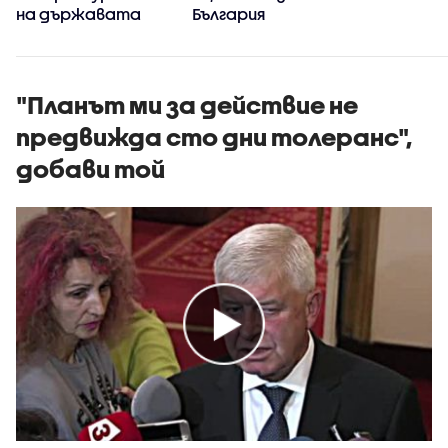
на държавата
България
"Планът ми за действие не
предвижда сто дни толеранс",
добави той