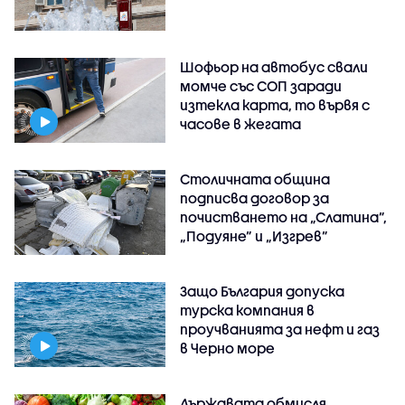
Шофьор на автобус свали
момче със СОП заради
изтекла карта, то вървя с
часове в жегата
Столичната община
подписва договор за
почистването на „Слатина”,
„Подуяне” и „Изгрев”
Защо България допуска
турска компания в
проучванията за нефт и газ
в Черно море
Държавата обмисля