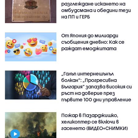
разглеждане искането на
омбудсмана и обедини тези
на ПП и ГЕРБ
От Япония до милиарди
съобщения дневно: Как се
раждат емоджитата
„Галъп интернешънъл
болкан“: „Прогресивна
България“ запазва високия си
ръст на доверие през
първите 100 дни управление
Пожар в Пазарджишко,
хеликоптер се включи в
гасенето (ВИДЕО+СНИМКИ)