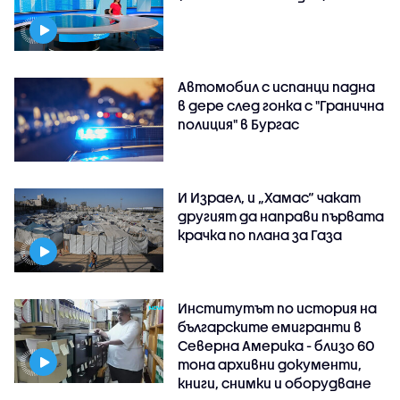
Автомобил с испанци падна
в дере след гонка с "Гранична
полиция" в Бургас
И Израел, и „Хамас“ чакат
другият да направи първата
крачка по плана за Газа
Институтът по история на
българските емигранти в
Северна Америка - близо 60
тона архивни документи,
книги, снимки и оборудване