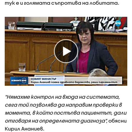
тук е и голямата съпротива на лобитата.
"Нямахме контрол на входа на системата,
сега той позволява да направим проверки в
момента, в който постъпва пациентът, дали
отговаря на определената диагноза",
обясни
Кирил Ананиев.