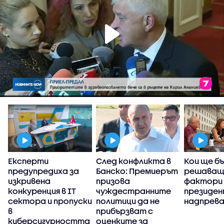
Експерти
След конфликта в
Кои ще б
предупредиха за
Банско: Премиерът
решаващ
изкривена
призова
фактори 
конкуренция в IT
чуждестранните
президе
сектора и пропуски
политици да не
надпрев
в
прибързват с
киберсигурността
оценките за