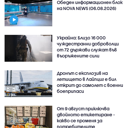
Обеден информационен блок
на NOVA NEWS (06.08.2026)
Украйна: Близо 16 000
чуждестранни доброволци
от 72 държави служат във
въоръжените сили
Дронът с експлозив на
летището в Лайпциг е бил
открит до самолет с военни
боеприпаси
От 9 август приключва
двойното етикетиране -
какво се променя за
потребителите