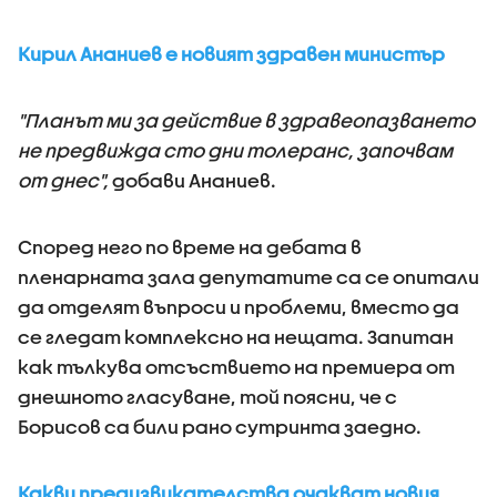
Кирил Ананиев е новият здравен министър
"Планът ми за действие в здравеопазването
не предвижда сто дни толеранс, започвам
от днес",
добави Ананиев.
Според него по време на дебата в
пленарната зала депутатите са се опитали
да отделят въпроси и проблеми, вместо да
се гледат комплексно на нещата. Запитан
как тълкува отсъствието на премиера от
днешното гласуване, той поясни, че с
Борисов са били рано сутринта заедно.
Какви предизвикателства очакват новия