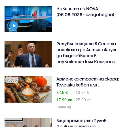
Новините на NOVA
(06.08.2026 - следобедна)
Републиканците в Сената
поискаха д-р Антъни Фаучи
да бъде обвинен в
неуважение към Конгреса
Арменска страст на скара:
Телешки кебап или ..
9.15 €
13.24 €
17.90 лв
25.90 лв
Grabo.bg
Вицепремиерът Пулев:
Привличането на