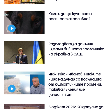
Кога и защо кучетата
реагират агресивно?
Разследват за данъчни
измами бившата посланичка
на Украйна в САЩ
Инж. Иван Иванов: Ниските
нива на Дунав са последица
от климатичните промени,
такива явления ще
зачестяват
Бюджет 2026: КС допусна за