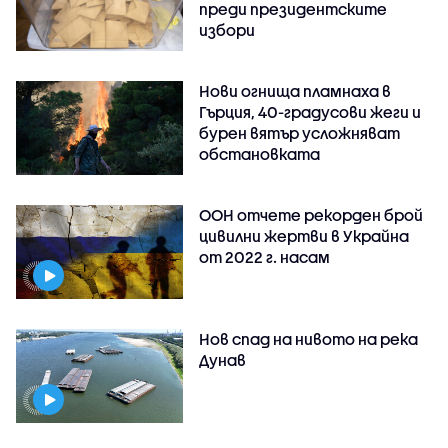
преди президентските
избори
Нови огнища пламнаха в
Гърция, 40-градусови жеги и
бурен вятър усложняват
обстановката
ООН отчете рекорден брой
цивилни жертви в Украйна
от 2022 г. насам
Нов спад на нивото на река
Дунав