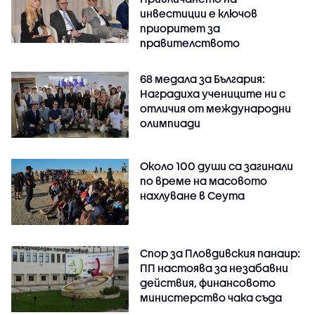
инвестиции е ключов
приоритет за
правителството
68 медала за България:
Наградиха учениците ни с
отличия от международни
олимпиади
Около 100 души са загинали
по време на масовото
нахлуване в Сеута
Спор за Пловдивския панаир:
ПП настоява за незабавни
действия, финансовото
министерство чака съда