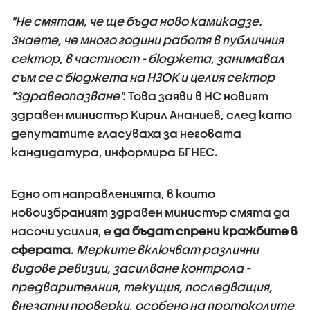
"Не смятам, че ще бъда ново камикадзе.
Знаете, че много години работя в публичния
сектор, в частност - бюджета, занимавал
съм се с бюджета на НЗОК и целия сектор
"Здравеопазване".
Това заяви в НС новият
здравен министър Кирил Ананиев, след като
депутатите гласуваха за неговата
кандидатура, информира БГНЕС.
Едно от направленията, в които
новоизбраният здравен министър смята да
насочи усилия, е
да бъдат спрени кражбите в
сферата
.
Мерките включват различни
видове ревизии, засилване контрола -
предварителния, текущия, последващия,
внезапни проверки, особено на протоколите