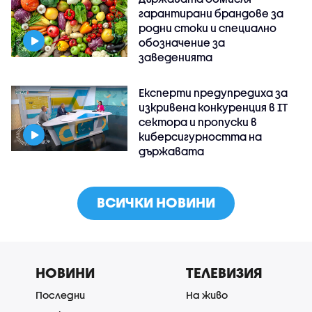
гарантирани брандове за
родни стоки и специално
обозначение за
заведенията
Експерти предупредиха за
изкривена конкуренция в IT
сектора и пропуски в
киберсигурността на
държавата
ВСИЧКИ НОВИНИ
НОВИНИ
ТЕЛЕВИЗИЯ
Последни
На живо