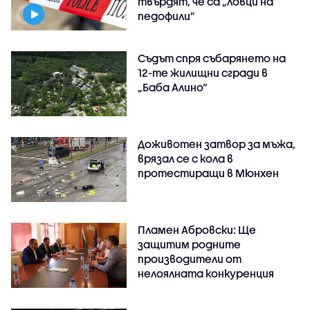
твърдят, че са „ловци на
педофили”
Съдът спря събарянето на
12-те жилищни сгради в
„Баба Алино“
Доживотен затвор за мъжа,
врязал се с кола в
протестиращи в Мюнхен
Пламен Абровски: Ще
защитим родните
производители от
нелоялната конкуренция