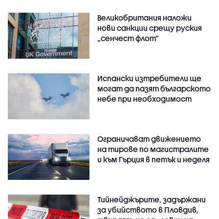
Великобритания наложи
нови санкции срещу руския
„сенчест флот“
Испански изтребители ще
могат да пазят българското
небе при необходимост
Ограничават движението
на тирове по магистралите
и към Гърция в петък и неделя
Тийнейджърите, задържани
за убийството в Пловдив,