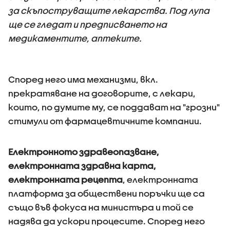
за скъпоструващите лекарства. Под лупа
ще се гледат и предписването на
медикаментите, аптеките.
Според него има механизми, вкл.
прекратяване на договорите, с лекари,
които, по думите му, се поддават на "грозни"
стимули от фармацевтичните компании.
Електронното здравеопазване,
електронната здравна карта,
електронната рецепта
, електронната
платформа за обществени поръчки ще са
също във фокуса на министъра и той се
надява да ускори процесите. Според него