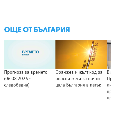
ОЩЕ ОТ БЪЛГАРИЯ
Прогноза за времето
Оранжев и жълт код за
Виц
(06.08.2026 -
опасни жеги за почти
При
следобедна)
цяла България в петък
инв
при
пра