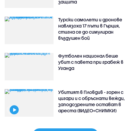
защита
Турски самолети и дронове
навлязоха 17 пъти в Гърция,
стигна се до симулиран
въздушен бой
Футболен национал беше
убит с павета при грабеж в
Уганда
Убитият в Пловдив - горен с
цигари и с обръснати вежди,
заподозрените остават в
ареста (ВИДЕО+СНИМКИ)