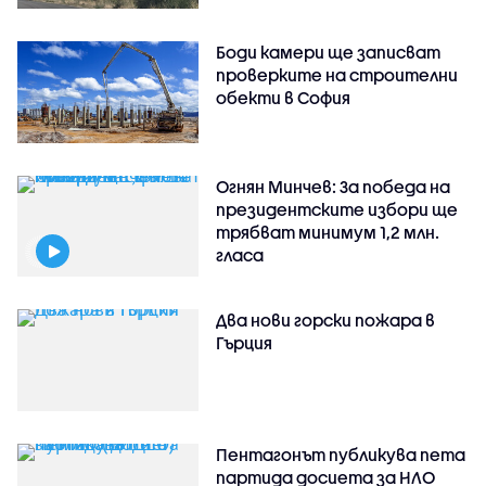
Боди камери ще записват
проверките на строителни
обекти в София
Огнян Минчев: За победа на
президентските избори ще
трябват минимум 1,2 млн.
гласа
Два нови горски пожара в
Гърция
Пентагонът публикува пета
партида досиета за НЛО