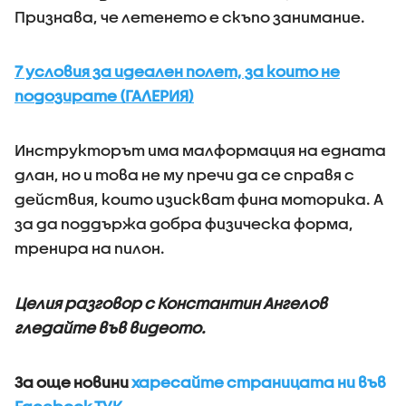
Признава, че летенето е скъпо занимание.
7 условия за идеален полет, за които не
подозирате (ГАЛЕРИЯ)
Инструкторът има малформация на едната
длан, но и това не му пречи да се справя с
действия, които изискват фина моторика. А
за да поддържа добра физическа форма,
тренира на пилон.
Целия разговор с Константин Ангелов
гледайте във видеото.
За още новини
харесайте страницата ни във