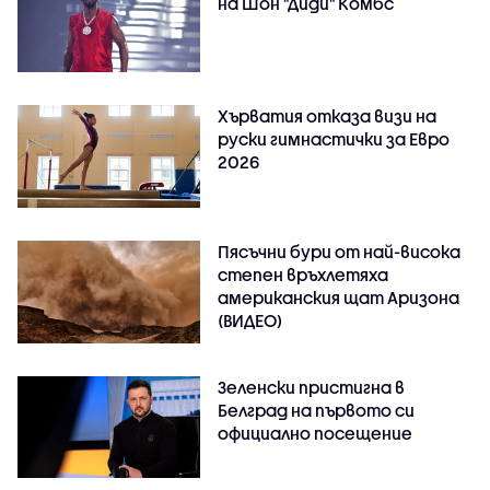
на Шон "Диди" Комбс
Хърватия отказа визи на
руски гимнастички за Евро
2026
Пясъчни бури от най-висока
степен връхлетяха
американския щат Аризона
(ВИДЕО)
Зеленски пристигна в
Белград на първото си
официално посещение