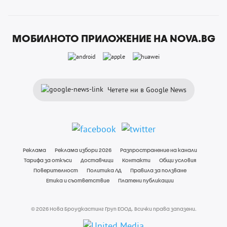
МОБИЛНОТО ПРИЛОЖЕНИЕ НА NOVA.BG
Четете ни в Google News
Реклама
Реклама избори 2026
Разпространение на канали
Тарифа за откъси
Доставчици
Контакти
Общи условия
Поверителност
Политика ЛД
Правила за ползване
Етика и съответствие
Платени публикации
© 2026 Нова Броудкастинг Груп ЕООД. Всички права запазени.