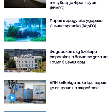
пътуващ за Франкфурт
(ВИДЕО)
Порой и градушка удариха
Силинстренско (ВИДЕО)
Федерален съд блокира
строежа на балната зала на
Тръмп в Белия дом
АПИ въвежда нови критерии
за спиране на тировете