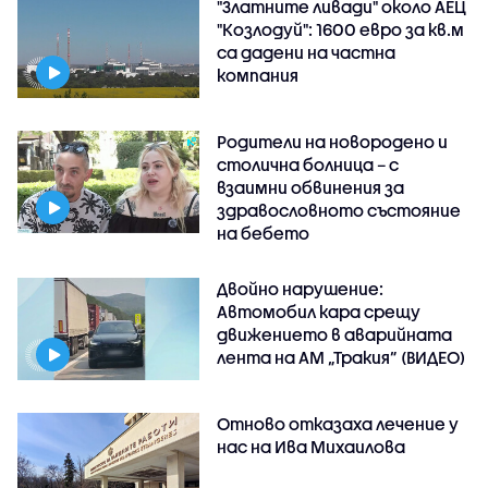
"Златните ливади" около АЕЦ
"Козлодуй": 1600 евро за кв.м
са дадени на частна
компания
Родители на новородено и
столична болница – с
взаимни обвинения за
здравословното състояние
на бебето
Двойно нарушение:
Автомобил кара срещу
движението в аварийната
лента на АМ „Тракия” (ВИДЕО)
Отново отказаха лечение у
нас на Ива Михаилова