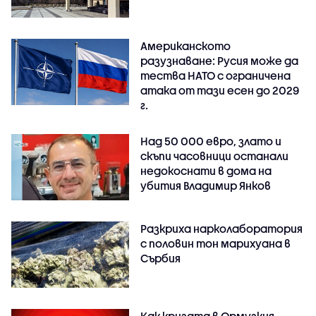
Американското
разузнаване: Русия може да
тества НАТО с ограничена
атака от тази есен до 2029
г.
Над 50 000 евро, злато и
скъпи часовници останали
недокоснати в дома на
убития Владимир Янков
Разкриха нарколаборатория
с половин тон марихуана в
Сърбия
Как кризата в Ормузкия