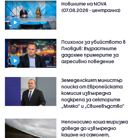
Новините на NOVA
(07.08.2026 - централна)
Психолог за убийството в
Пловдив: Възрастните
дадохме примерите за
агресивно поведение
Земеделският министър
поиска от Европейската
комисия извънредна
подкрепа за секторите
„Мляко“ и „Свиневъдство“
Непоносимо лоша миризма
доведе до извънредно
кацане на самолет,