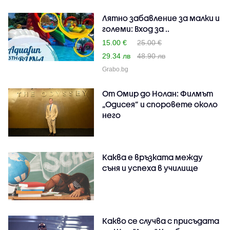
Лятно забавление за малки и
големи: Вход за ..
15.00 €
25.00 €
29.34 лв
48.90 лв
Grabo.bg
От Омир до Нолан: Филмът
„Одисея” и споровете около
него
Каква е връзката между
съня и успеха в училище
Какво се случва с присъдата