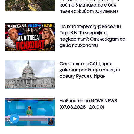
който в миналото е бил
пълен с живот (СНИМКИ)
Психиатърът д-р Веселин
Герев в "Телеграфно
подкастът": Отглеждат се
деца психопати
Сенатът на САЩ прие
законопроект за санкции
срещу Русия и Иран
Новините на NOVA NEWS
(07.08.2026 - 20:00)