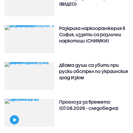
(ВИДЕО)
Разкриха наркооранжерия в
София, иззети са различни
наркотици (СНИМКИ)
Двама души са убити при
руски обстрeл по украинския
град Изюм
Прогноза за времето
(07.08.2026 - следобедна)