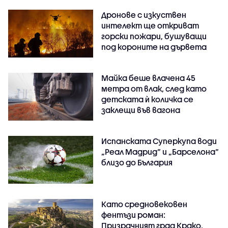
Дронове с изкуствен
интелект ще откриват
горски пожари, бушуващи
под короните на дървета
Майка беше влачена 45
метра от влак, след като
детската ѝ количка се
заклещи във вагона
Испанската Суперкупа води
„Реал Мадрид“ и „Барселона“
близо до България
Като средновековен
фентъзи роман:
Призрачният град Крако,