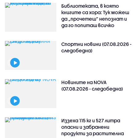
Библиотеката, в която
книгите са хора: Тук можеш
да „прочетеш“ непознат и
да го попиташ всичко
Спортни новини (07.08.2026 -
следобедна)
Новините на NOVA
(07.08.2026 - следобедна)
Иззеха 115 кг и 527 литра
опасни и забранени
продукти за растителна