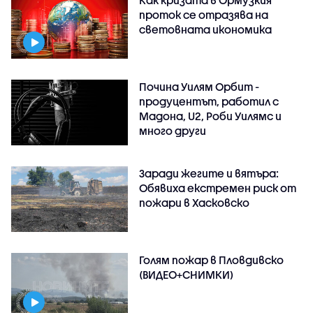
проток се отразява на
световната икономика
Почина Уилям Орбит -
продуцентът, работил с
Мадона, U2, Роби Уилямс и
много други
Заради жегите и вятъра:
Обявиха екстремен риск от
пожари в Хасковско
Голям пожар в Пловдивско
(ВИДЕО+СНИМКИ)