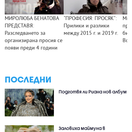
МИРОЛЮБА БЕНАТОВА
"ПРОФЕСИЯ: ПРОСЯК":
Мир
ПРЕДСТАВЯ:
Прилики и разлики
пре
Разследването за
между 2015 г. и 2019 г.
бит
организирана просия се
Вой
появи преди 4 години
ПОСЛЕДНИ
Подготвя ли Риана нов албум
Заловиха маймуна в