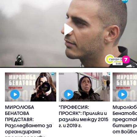
МИРОЛЮБА
"ПРОФЕСИЯ:
Миролюб
БЕНАТОВА
ПРОСЯК": Прилики и
Бенатов
ПРЕДСТАВЯ:
разлики между 2015
представ
Разследването за
г. и 2019 г.
битият 
организирана
от Войво