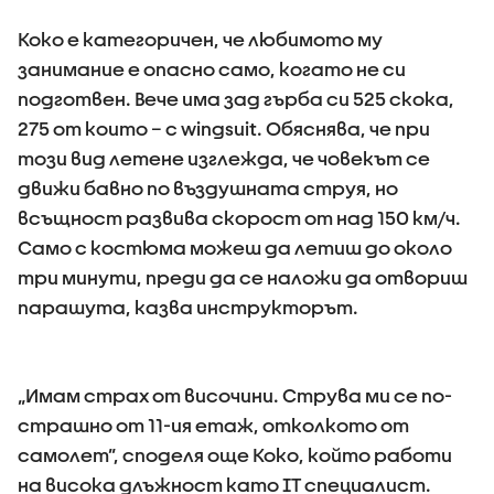
Коко е категоричен, че любимото му
занимание е опасно само, когато не си
подготвен. Вече има зад гърба си 525 скока,
275 от които – с wingsuit. Обяснява, че при
този вид летене изглежда, че човекът се
движи бавно по въздушната струя, но
всъщност развива скорост от над 150 км/ч.
Само с костюма можеш да летиш до около
три минути, преди да се наложи да отвориш
парашута, казва инструкторът.
„Имам страх от височини. Струва ми се по-
страшно от 11-ия етаж, отколкото от
самолет”, споделя още Коко, който работи
на висока длъжност като IT специалист.