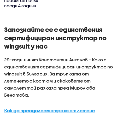
просия се появи
преди 4 години
Запознайте се с единствения
сертифициран инструктор по
wingsuit у нас
29-годишният Константин Ангелов – Коко е
единственият сертифициран инструктор по
wingsuit в България. За тръпката от
летенето с костюм и скоковете от
самолет той разказа пред Миролюба
Бенатова.
Как да преодолеем страха от летене