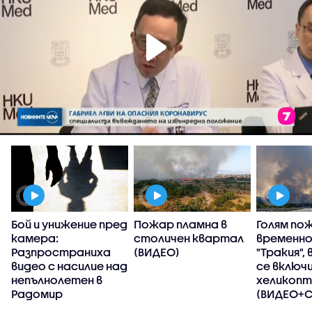
Бой и унижение пред
Пожар пламна в
Голям по
камера:
столичен квартал
временно
Разпространиха
(ВИДЕО)
"Тракия",
видео с насилие над
се включ
непълнолетен в
хеликоп
Радомир
(ВИДЕО+