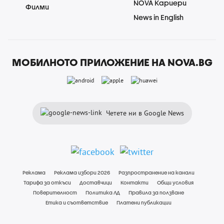
NOVA Кариери
Филми
News in English
МОБИЛНОТО ПРИЛОЖЕНИЕ НА NOVA.BG
Четете ни в Google News
Реклама
Реклама избори 2026
Разпространение на канали
Тарифа за откъси
Доставчици
Контакти
Общи условия
Поверителност
Политика ЛД
Правила за ползване
Етика и съответствие
Платени публикации