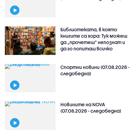
Библиотеката, в която
книгите са хора: Тук можеш
да „прочетеш“ непознат и
да го попиташ всичко
Спортни новини (07.08.2026 -
следобедна)
Новините на NOVA
(07.08.2026 - следобедна)