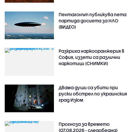
Пентагонът публикува пета
партида досиета за НЛО
(ВИДЕО)
Разкриха наркооранжерия в
София, иззети са различни
наркотици (СНИМКИ)
Двама души са убити при
руски обстрeл по украинския
град Изюм
Прогноза за времето
(07.08.2026 - следобедна)