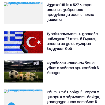
Иззеха 115 кг и 527 литра
опасни и забранени
продукти за растителна
защита
Турски самолети и дронове
навлязоха 17 пъти в Гърция,
стигна се до симулиран
въздушен бой
Футболен национал беше
убит с павета при грабеж в
Уганда
Убитият в Пловдив - горен с
цигари и с обръснати вежди,
заподозрените остават в