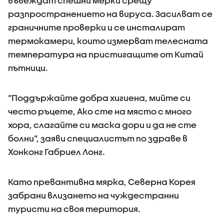
въвеждат спешни мерки срещу
разпространението на вируса. Засилват се
граничните проверки и се инсталират
термокамери, които измерват телесната
температура на пристигащите от Китай
пътници.
“Поддържайте добра хигиена, мийте си
често ръцете, Ако сте на място с много
хора, слагайте си маска дори и да не сте
болни”, заяви специалистът по здраве в
Хонконг Габриел Лонг.
Като превантивна мярка, Северна Корея
забрани влизането на чуждестранни
туристи на своя територия.