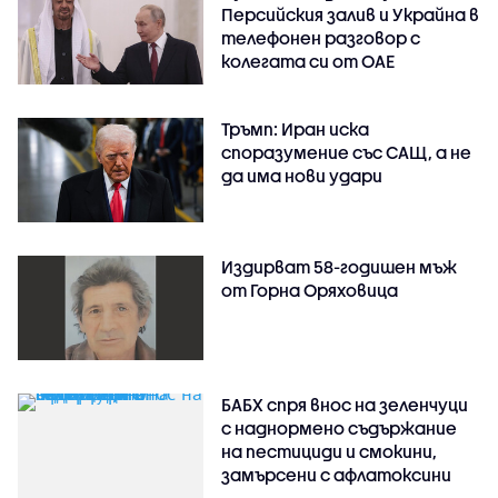
Персийския залив и Украйна в
телефонен разговор с
колегата си от ОАЕ
Тръмп: Иран иска
споразумение със САЩ, а не
да има нови удари
Издирват 58-годишен мъж
от Горна Оряховица
БАБХ спря внос на зеленчуци
с наднормено съдържание
на пестициди и смокини,
замърсени с афлатоксини