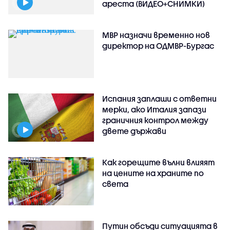
ареста (ВИДЕО+СНИМКИ)
МВР назначи временно нов
директор на ОДМВР-Бургас
Испания заплаши с ответни
мерки, ако Италия запази
граничния контрол между
двете държави
Как горещите вълни влияят
на цените на храните по
света
Путин обсъди ситуацията в