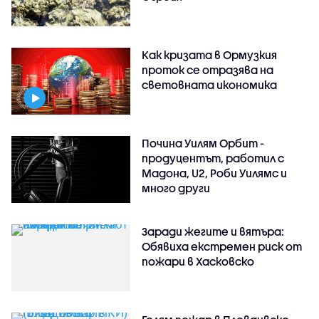
Как кризата в Ормузкия
проток се отразява на
световната икономика
Почина Уилям Орбит -
продуцентът, работил с
Мадона, U2, Роби Уилямс и
много други
Заради жегите и вятъра:
Обявиха екстремен риск от
пожари в Хасковско