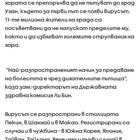
хората се препоръчва да не пътуват до град
Ухан, където за първи път се появи вирусът.
11-те милиона жители на града са
посъветвани да не напускат пределите му,
както и да избягват големите струпвания на
хора.
“Най-разпространеният начин за предаване
на болестта е чрез дихателните пътища”,
каза зам.-директорът на Държавната
здравна комисия Ли Бин.
Вирусът се разпространи в столицата
Пекин, в Шанхай и в Макао. Регистрирани са
случаи и в чужбина - в Южна Корея, Япония,
Тайван, Тайланд. Вече има и първи случай в