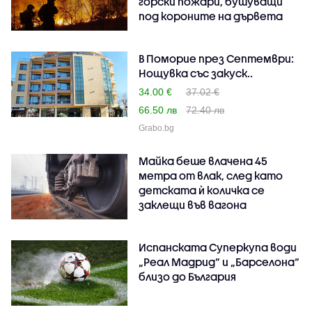
горски пожари, бушуващи
под короните на дървета
В Поморие през Септември:
Нощувка със закуск..
34.00 €
37.02 €
66.50 лв
72.40 лв
Grabo.bg
Майка беше влачена 45
метра от влак, след като
детската ѝ количка се
заклещи във вагона
Испанската Суперкупа води
„Реал Мадрид“ и „Барселона“
близо до България