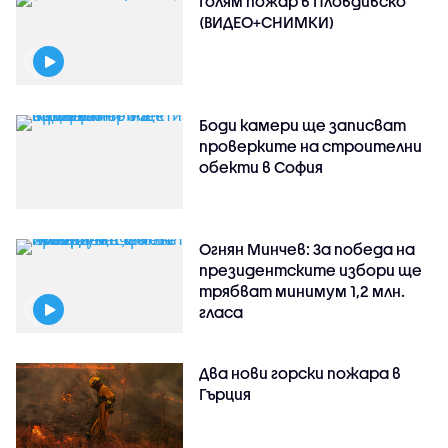
Голям пожар в Пловдивско
(ВИДЕО+СНИМКИ)
Боди камери ще записват
проверките на строителни
обекти в София
Огнян Минчев: За победа на
президентските избори ще
трябват минимум 1,2 млн.
гласа
Два нови горски пожара в
Гърция