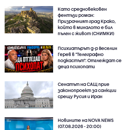
Като средновековен
фентъзи роман:
Призрачният град Крако,
който в миналото е бил
пълен с живот (СНИМКИ)
Психиатърът д-р Веселин
Герев в "Телеграфно
подкастът": Отглеждат се
деца психопати
Сенатът на САЩ прие
законопроект за санкции
срещу Русия и Иран
Новините на NOVA NEWS
(07.08.2026 - 20:00)