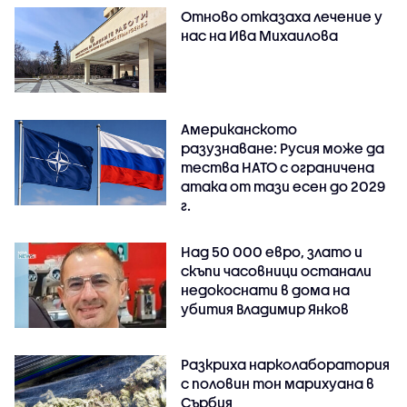
Отново отказаха лечение у
нас на Ива Михаилова
Американското
разузнаване: Русия може да
тества НАТО с ограничена
атака от тази есен до 2029
г.
Над 50 000 евро, злато и
скъпи часовници останали
недокоснати в дома на
убития Владимир Янков
Разкриха нарколаборатория
с половин тон марихуана в
Сърбия