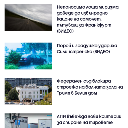
Непоносимо лоша миризма
доведе до извънредно
кацане на самолет,
пътуващ за Франкфурт
(ВИДЕО)
Порой и градушка удариха
Силинстренско (ВИДЕО)
Федерален съд блокира
строежа на балната зала на
Тръмп в Белия дом
АПИ въвежда нови критерии
за спиране на тировете