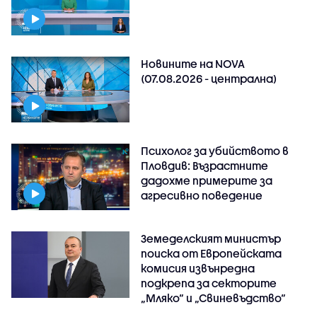
Новините на NOVA
(07.08.2026 - централна)
Психолог за убийството в
Пловдив: Възрастните
дадохме примерите за
агресивно поведение
Земеделският министър
поиска от Европейската
комисия извънредна
подкрепа за секторите
„Мляко“ и „Свиневъдство“