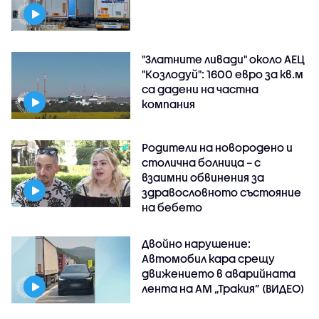
"Златните ливади" около АЕЦ
"Козлодуй": 1600 евро за кв.м
са дадени на частна
компания
Родители на новородено и
столична болница – с
взаимни обвинения за
здравословното състояние
на бебето
Двойно нарушение:
Автомобил кара срещу
движението в аварийната
лента на АМ „Тракия” (ВИДЕО)