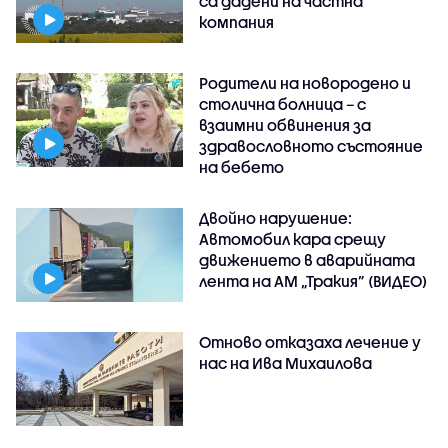
са дадени на частна
компания
Родители на новородено и
столична болница – с
взаимни обвинения за
здравословното състояние
на бебето
Двойно нарушение:
Автомобил кара срещу
движението в аварийната
лента на АМ „Тракия” (ВИДЕО)
Отново отказаха лечение у
нас на Ива Михаилова