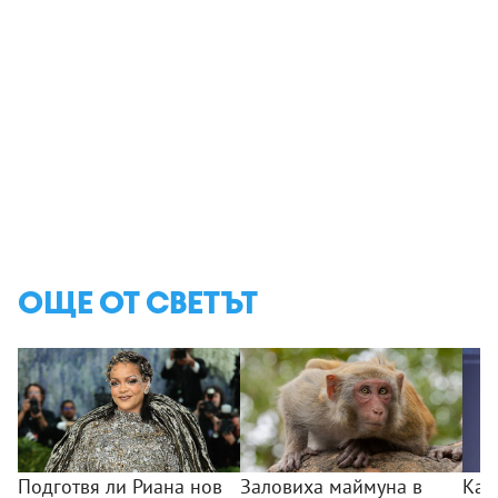
ОЩЕ ОТ СВЕТЪТ
Подготвя ли Риана нов
Заловиха маймуна в
Как