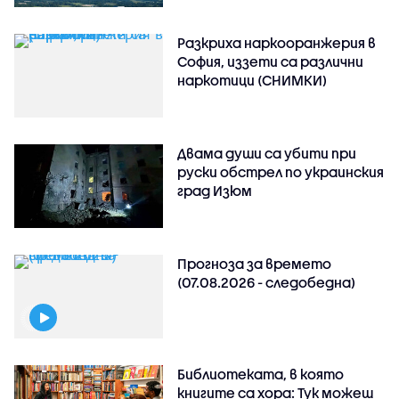
Разкриха наркооранжерия в
София, иззети са различни
наркотици (СНИМКИ)
Двама души са убити при
руски обстрeл по украинския
град Изюм
Прогноза за времето
(07.08.2026 - следобедна)
Библиотеката, в която
книгите са хора: Тук можеш