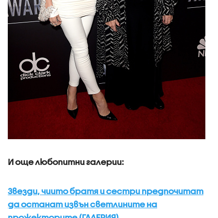
И още любопитни галерии:
Звезди, чиито братя и сестри предпочитат
да останат извън светлините на
прожекторите (ГАЛЕРИЯ)