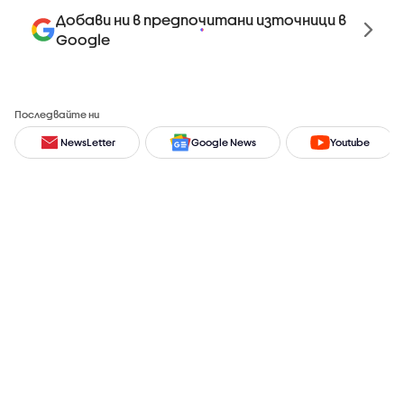
Добави ни в предпочитани източници в
Google
Последвайте ни
NewsLetter
Google News
Youtube