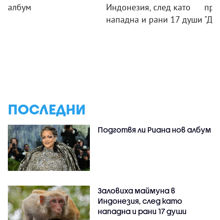
албум
Индонезия, след като
при
нападна и рани 17 души
"Ди
ПОСЛЕДНИ
Подготвя ли Риана нов албум
Заловиха маймуна в
Индонезия, след като
нападна и рани 17 души