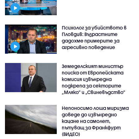
Психолог за убийството в
Пловдив: Възрастните
дадохме примерите за
агресивно поведение
Земеделският министър
поиска от Европейската
комисия извънредна
подкрепа за секторите
„Мляко“ и „Свиневъдство“
Непоносимо лоша миризма
доведе до извънредно
кацане на самолет,
пътуващ за Франкфурт
(ВИДЕО)