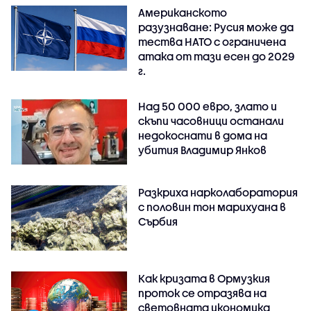
Американското
разузнаване: Русия може да
тества НАТО с ограничена
атака от тази есен до 2029
г.
Над 50 000 евро, злато и
скъпи часовници останали
недокоснати в дома на
убития Владимир Янков
Разкриха нарколаборатория
с половин тон марихуана в
Сърбия
Как кризата в Ормузкия
проток се отразява на
световната икономика