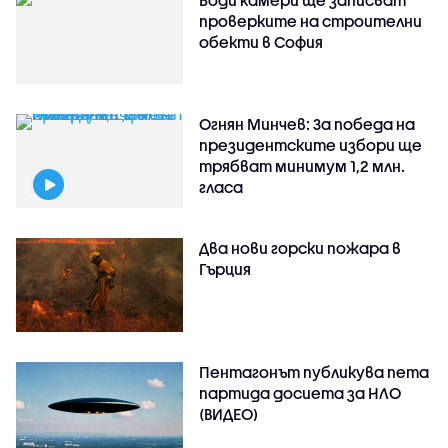
Боди камери ще записват
проверките на строителни
обекти в София
Огнян Минчев: За победа на
президентските избори ще
трябват минимум 1,2 млн.
гласа
Два нови горски пожара в
Гърция
Пентагонът публикува пета
партида досиета за НЛО
(ВИДЕО)