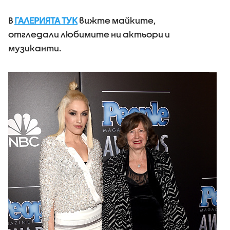
В
ГАЛЕРИЯТА ТУК
вижте майките,
отгледали любимите ни актьори и
музиканти.