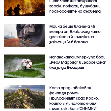
интелект ще откриват
горски пожари, бушуващи
под короните на дървета
Майка беше влачена 45
метра от влак, след като
детската ѝ количка се
заклещи във вагона
Испанската Суперкупа води
„Реал Мадрид“ и „Барселона“
близо до България
Като средновековен
фентъзи роман:
Призрачният град Крако,
който в миналото е бил
пълен с живот (СНИМКИ)