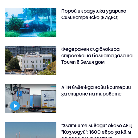
Порой и градушка удариха
Силинстренско (ВИДЕО)
Федерален съд блокира
строежа на балната зала на
Тръмп в Белия дом
АПИ въвежда нови критерии
за спиране на тировете
"Златните ливади" около АЕЦ
"Козлодуй": 1600 евро за кв.м