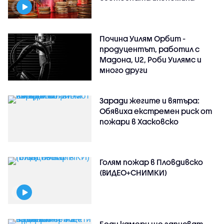
Почина Уилям Орбит -
продуцентът, работил с
Мадона, U2, Роби Уилямс и
много други
Заради жегите и вятъра:
Обявиха екстремен риск от
пожари в Хасковско
Голям пожар в Пловдивско
(ВИДЕО+СНИМКИ)