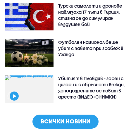
Турски самолети и дронове
навлязоха 17 пъти в Гърция,
стигна се до симулиран
въздушен бой
Футболен национал беше
убит с павета при грабеж в
Уганда
Убитият в Пловдив - горен с
цигари и с обръснати вежди,
заподозрените остават в
ареста (ВИДЕО+СНИМКИ)
ВСИЧКИ НОВИНИ