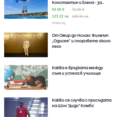
Константин и Елена - за..
63.00 €
70.00 €
123.22 лв
136.91 лв
Grabo.bg
От Омир до Нолан: Филмът
„Одисея” и споровете около
него
Каква е връзката между
съня и успеха в училище
Какво се случва с присъдата
на Шон "Диди" Комбс