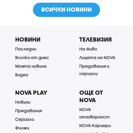
ВСИЧКИ НОВИНИ
НОВИНИ
ТЕЛЕВИЗИЯ
Последни
На живо
Всичко от днес
Лицата на NOVA
Моята новина
Предавания и
сериали
Видео
NOVA PLAY
ОЩЕ ОТ
NOVA
Новини
NOVA
Предавания
отговорност
Сериали
NOVA Кариери
Филми