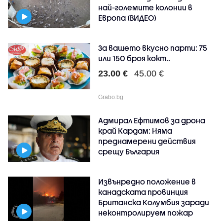
най-големите колонии в
Европа (ВИДЕО)
За вашето вкусно парти: 75
или 150 броя кокт..
23.00 €
45.00 €
Grabo.bg
Адмирал Ефтимов за дрона
край Кардам: Няма
преднамерени действия
срещу България
Извънредно положение в
канадската провинция
Британска Колумбия заради
неконтролируем пожар