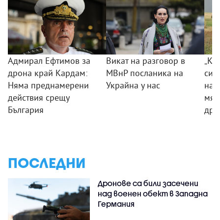
Адмирал Ефтимов за
Викат на разговор в
„Ког
дрона край Кардам:
МВнР посланика на
сил
Няма преднамерени
Украйна у нас
на 
действия срещу
мяс
България
дро
ПОСЛЕДНИ
Дронове са били засечени
над военен обект в Западна
Германия