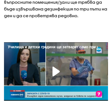
въпросните помещения/зали ще трябва да
бъде извършвана дезинфекция по три пъти на
ден и да се проветрява редовно.