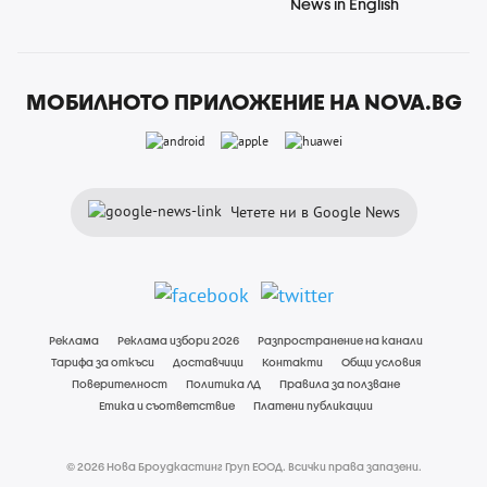
News in English
МОБИЛНОТО ПРИЛОЖЕНИЕ НА NOVA.BG
Четете ни в Google News
Реклама
Реклама избори 2026
Разпространение на канали
Тарифа за откъси
Доставчици
Контакти
Общи условия
Поверителност
Политика ЛД
Правила за ползване
Етика и съответствие
Платени публикации
© 2026 Нова Броудкастинг Груп ЕООД. Всички права запазени.