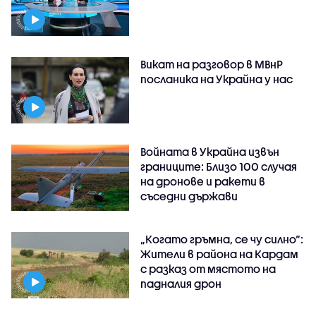
Викат на разговор в МВнР
посланика на Украйна у нас
Войната в Украйна извън
границите: Близо 100 случая
на дронове и ракети в
съседни държави
„Когато гръмна, се чу силно“:
Жители в района на Кардам
с разказ от мястото на
падналия дрон