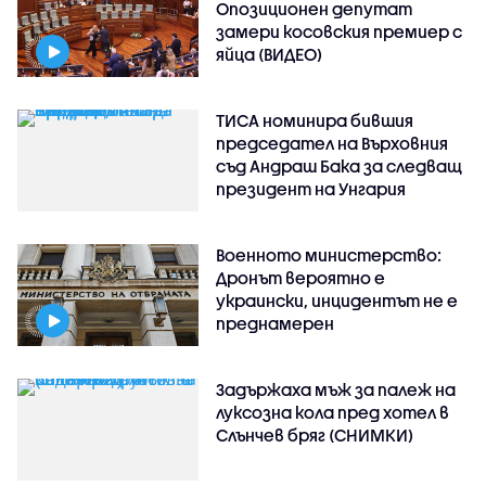
Опозиционен депутат
замери косовския премиер с
яйца (ВИДЕО)
ТИСА номинира бившия
председател на Върховния
съд Андраш Бака за следващ
президент на Унгария
Военното министерство:
Дронът вероятно е
украински, инцидентът не е
преднамерен
Задържаха мъж за палеж на
луксозна кола пред хотел в
Слънчев бряг (СНИМКИ)