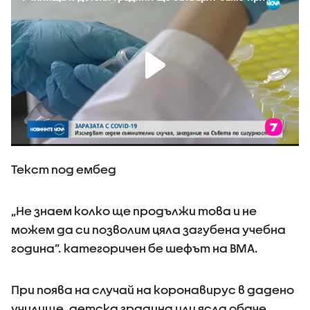
Текст под ембед
„Не знаем колко ще продължи това и не
можем да си позволим цяла загубена учебна
година”. категоричен бе шефът на ВМА.
При поява на случай на коронавирус в дадено
училище, детска градина или ясла обаче,