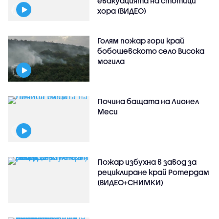
евакуацията на стотици
хора (ВИДЕО)
Голям пожар гори край
бобошевското село Висока
могила
Почина бащата на Лионел
Меси
Пожар избухна в завод за
рециклиране край Ротердам
(ВИДЕО+СНИМКИ)