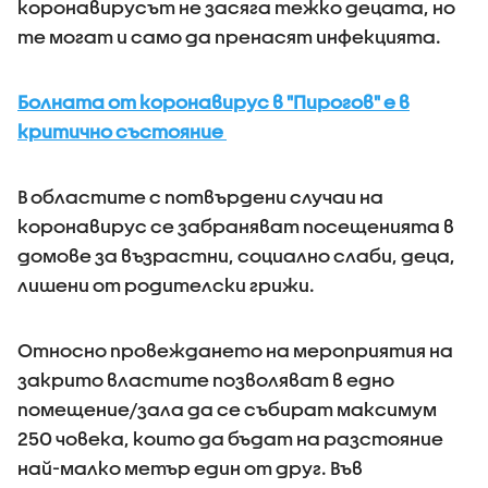
коронавирусът не засяга тежко децата, но
те могат и само да пренасят инфекцията.
Болната от коронавирус в "Пирогов" е в
критично състояние
В областите с потвърдени случаи на
коронавирус се забраняват посещенията в
домове за възрастни, социално слаби, деца,
лишени от родителски грижи.
Относно провеждането на мероприятия на
закрито властите позволяват в едно
помещение/зала да се събират максимум
250 човека, които да бъдат на разстояние
най-малко метър един от друг. Във