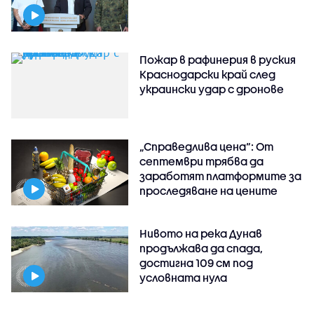
Пожар в рафинерия в руския
Краснодарски край след
украински удар с дронове
„Справедлива цена“: От
септември трябва да
заработят платформите за
проследяване на цените
Нивото на река Дунав
продължава да спада,
достигна 109 см под
условната нула