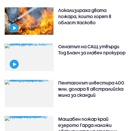
Локализираха двата
пожара, които горят в
област Хасково
Сенатът на САЩ утвърди
Тод Бланч за главен прокурор
Пентагонът инвестира 400
млн. долара в австралийска
мина за скандий
Мащабен пожар край
езерото Гарда наложи