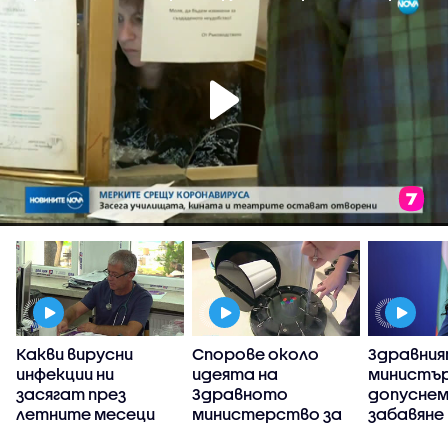
Какви вирусни
Спорове около
Здравни
инфекции ни
идеята на
министър
я
засягат през
Здравното
допуснем
летните месеци
министерство за
забавяне
промяна на
пребазир