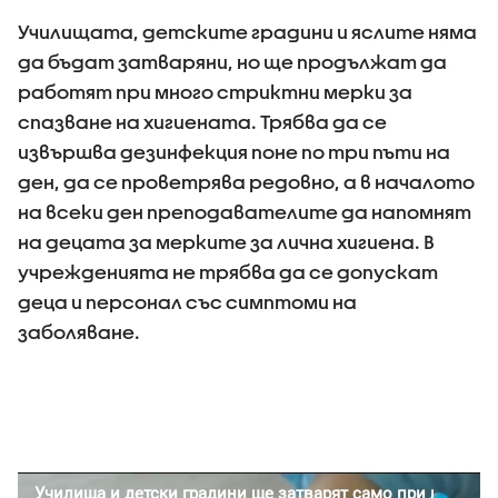
Училищата, детските градини и яслите няма
да бъдат затваряни, но ще продължат да
работят при много стриктни мерки за
спазване на хигиената. Трябва да се
извършва дезинфекция поне по три пъти на
ден, да се проветрява редовно, а в началото
на всеки ден преподавателите да напомнят
на децата за мерките за лична хигиена. В
учрежденията не трябва да се допускат
деца и персонал със симптоми на
заболяване.