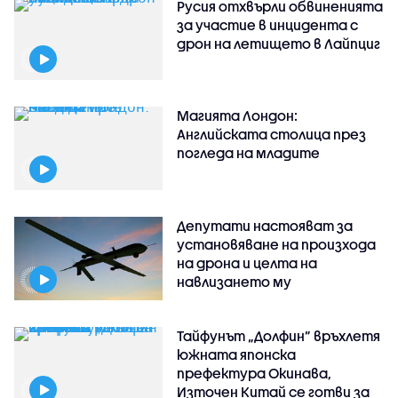
Русия отхвърли обвиненията
за участие в инцидента с
дрон на летището в Лайпциг
Магията Лондон:
Английската столица през
погледа на младите
Депутати настояват за
установяване на произхода
на дрона и целта на
навлизането му
Тайфунът „Долфин” връхлетя
южната японска
префектура Окинава,
Източен Китай се готви за