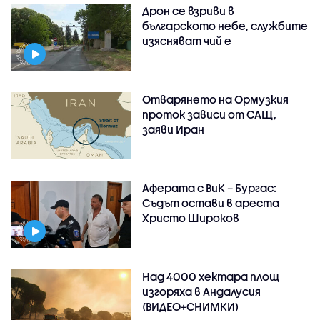
Дрон се взриви в
българското небе, службите
изясняват чий е
Отварянето на Ормузкия
проток зависи от САЩ,
заяви Иран
Аферата с ВиК – Бургас:
Съдът остави в ареста
Христо Широков
Над 4000 хектара площ
изгоряха в Андалусия
(ВИДЕО+СНИМКИ)