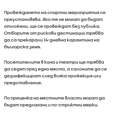
Провеждането на спортни мероприятия се
преустановява. Ако те не могат да бъдат
отложени, ще се провеждат без публика.
Отборите от рискови дестинации трябва
да са прекарали 14-дневна карантина на
българска земя.
Посетителите в кина и театри ще трябва
да седят през едно място, а салоните да се
дезинфекцират след всяка прожекция или
представление.
По преценка на местните власти могат да
бъдат предлагани и по-стриктни мерки.