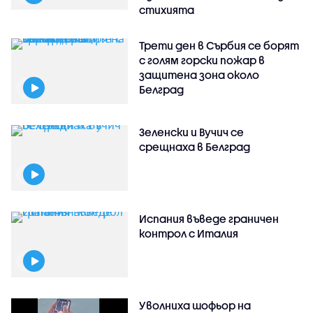
стихията
Трети ден в Сърбия се борят
с голям горски пожар в
защитена зона около
Белград
Зеленски и Вучич се
срещнаха в Белград
Испания въведе граничен
контрол с Италия
Уволниха шофьор на