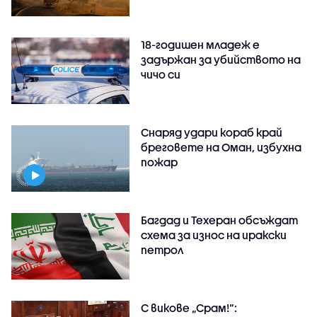
18-годишен младеж е
задържан за убийството на
чичо си
Снаряд удари кораб край
бреговете на Оман, избухна
пожар
Багдад и Техеран обсъждат
схема за износ на иракски
петрол
С викове „Срам!“: