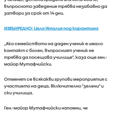
въпросното заведение трябва незабавно да
затвори за срок от 14 дни.
ИЗВЪНРЕДНО: Цяла Италия под карантина
„Ако семейството на даден ученик е имало
контакт с болен, въпросният ученик не
трябва да посещава училище”, каза още ген.-
майор Мутафчийски.
Отменят се всякакви групови мероприятия с
участието на деца, включително "зелени" и
ски училища.
Ген.-майор Мутафчийски напомни, че