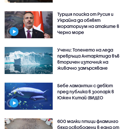
Турция поиска от Русия и
Украйна да обявят
мораториум на атаките в
Черно море
Учени: Топенето на леда
превръща Антарктида във
вторичен източник на
живачно замърсяване
Бебе ламантин с дебют
пред публика в зоопарк в
Южен Китай (ВИДЕО
600 малки птици фламинго
бяха освободени в една от