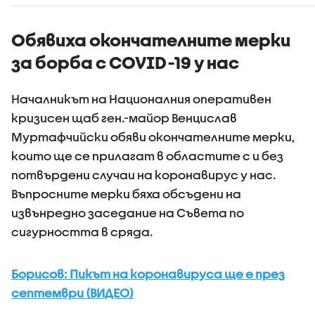
държавния инвитро
Държавн
център
психиатр
болница 
Обявиха окончателните мерки
за борба с COVID-19 у нас
Началникът на Националния оперативен
кризисен щаб ген.-майор Венцислав
Муртафчийски обяви окончателните мерки,
които ще се прилагат в областите с и без
потвърдени случаи на коронавирус у нас.
Въпросните мерки бяха обсъдени на
извънредно заседание на Съвета по
сигурността в сряда.
Борисов: Пикът на коронавируса ще е през
септември (ВИДЕО)