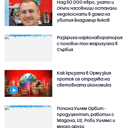
Над 50 000 евро, злато и
скъпи часовници останали
недокоснати в дома на
убития Владимир Янков
Разкриха нарколаборатория
с половин тон марихуана в
Сърбия
Как кризата в Ормузкия
проток се отразява на
световната икономика
Почина Уилям Орбит -
продуцентът, работил с
Мадона, U2, Роби Уилямс и
много други