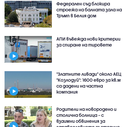
Федерален съд блокира
строежа на балната зала на
Тръмп в Белия дом
АПИ въвежда нови критерии
за спиране на тировете
"Златните ливади" около АЕЦ
"Козлодуй": 1600 евро за кв.м
са дадени на частна
компания
Родители на новородено и
столична болница – с
взаимни обвинения за
здравословното състояние