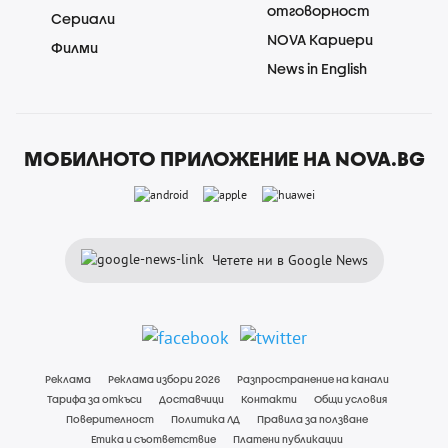
отговорност
Сериали
NOVA Кариери
Филми
News in English
МОБИЛНОТО ПРИЛОЖЕНИЕ НА NOVA.BG
Четете ни в Google News
Реклама
Реклама избори 2026
Разпространение на канали
Тарифа за откъси
Доставчици
Контакти
Общи условия
Поверителност
Политика ЛД
Правила за ползване
Етика и съответствие
Платени публикации