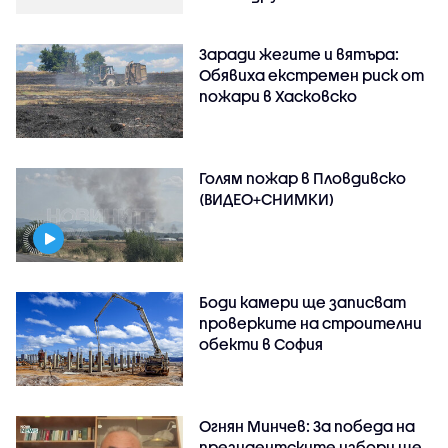
Заради жегите и вятъра:
Обявиха екстремен риск от
пожари в Хасковско
Голям пожар в Пловдивско
(ВИДЕО+СНИМКИ)
Боди камери ще записват
проверките на строителни
обекти в София
Огнян Минчев: За победа на
президентските избори ще