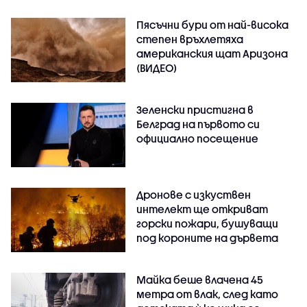
Пясъчни бури от най-висока
степен връхлетяха
американския щат Аризона
(ВИДЕО)
Зеленски пристигна в
Белград на първото си
официално посещение
Дронове с изкуствен
интелект ще откриват
горски пожари, бушуващи
под короните на дървета
Майка беше влачена 45
метра от влак, след като