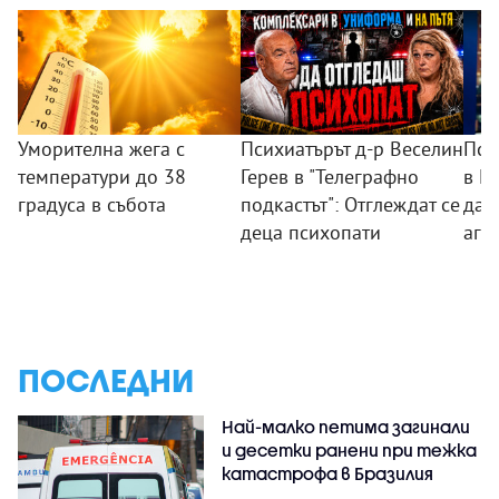
Уморителна жега с
Психиатърът д-р Веселин
Пси
температури до 38
Герев в "Телеграфно
в П
градуса в събота
подкастът": Отглеждат се
дад
деца психопати
агр
ПОСЛЕДНИ
Най-малко петима загинали
и десетки ранени при тежка
катастрофа в Бразилия