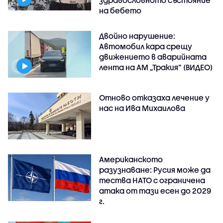
на бебето
Двойно нарушение:
Автомобил кара срещу
движението в аварийната
лента на АМ „Тракия” (ВИДЕО)
Отново отказаха лечение у
нас на Ива Михаилова
Американското
разузнаване: Русия може да
тества НАТО с ограничена
атака от тази есен до 2029
г.