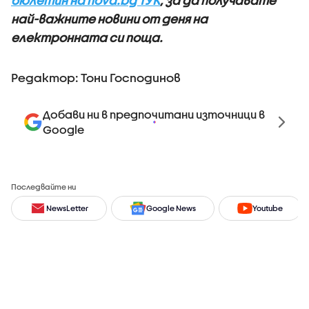
бюлетин на nova.bg ТУК
, за да получавате
най-важните новини от деня на
електронната си поща.
Редактор: Тони Господинов
Добави ни в предпочитани източници в
Google
Последвайте ни
NewsLetter
Google News
Youtube