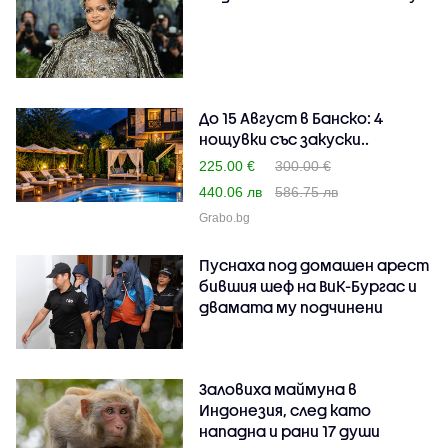
До 15 Август в Банско: 4
нощувки със закуски..
225.00 €
300.00 €
440.06 лв
586.75 лв
Grabo.bg
Пуснаха под домашен арест
бившия шеф на ВиК-Бургас и
двамата му подчинени
Заловиха маймуна в
Индонезия, след като
нападна и рани 17 души