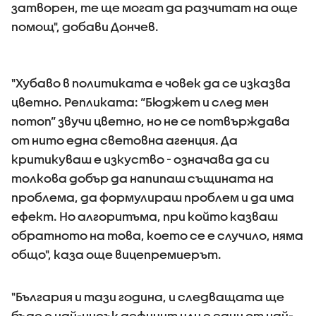
затворен, те ще могат да разчитат на още
помощ", добави Дончев.
"Хубаво в политиката е човек да се изказва
цветно. Репликата: “Бюджет и след мен
потоп” звучи цветно, но не се потвърждава
от нито една световна агенция. Да
критикуваш е изкуство - означава да си
толкова добър да напипаш същината на
проблема, да формулираш проблем и да има
ефект. Но алгоритъма, при който казваш
обратното на това, което се е случило, няма
общо", каза още вицепремиерът.
"България и тази година, и следващата ще
бъде с най-нисък дефицит или с един от най-