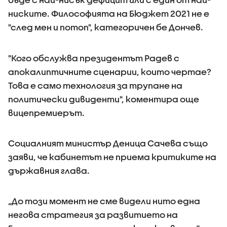
ниските. Философията на Бюджет 2021 не е
"след мен и потоп", категоричен бе Дончев.
"Кого обслужва президентът Радев с
апокалиптичните сценарии, които чертае?
Това е само технология за трупане на
политически дивиденти", коментира още
вицепремиерът.
Социалният министър Деница Сачева също
заяви, че кабинетът не приема критиките на
държавния глава.
„До този момент не сме видели нито една
негова стратегия за развитието на