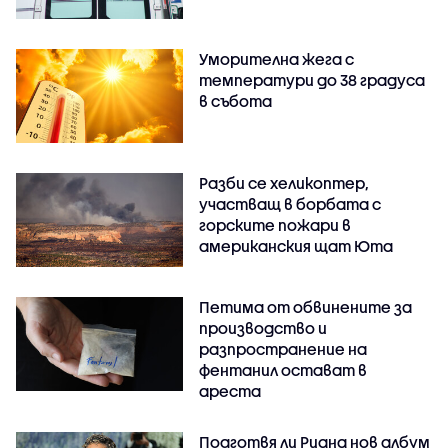
Уморителна жега с
температури до 38 градуса
в събота
Разби се хеликоптер,
участващ в борбата с
горските пожари в
американския щат Юта
Петима от обвинените за
производство и
разпространение на
фентанил остават в
ареста
Подготвя ли Риана нов албум