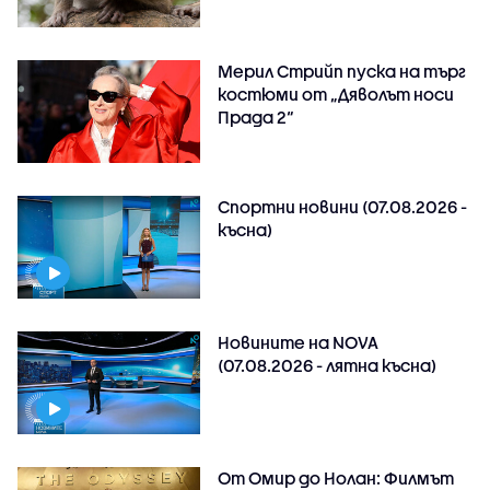
Мерил Стрийп пуска на търг
костюми от „Дяволът носи
Прада 2“
Спортни новини (07.08.2026 -
късна)
Новините на NOVA
(07.08.2026 - лятна късна)
От Омир до Нолан: Филмът