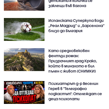
детската ѝ количка се
заклещи във вагона
Испанската Суперкупа води
„Реал Мадрид“ и „Барселона“
близо до България
Като средновековен
фентъзи роман:
Призрачният град Крако,
който в миналото е бил
пълен с живот (СНИМКИ)
Психиатърът д-р Веселин
Герев в "Телеграфно
подкастът": Отглеждат се
деца психопати