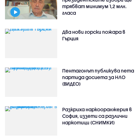
трябват минимум 1,2 млн.
гласа
Два нови горски пожара в
Гърция
Пентагонът публикува пета
партида досиета за НЛО
(ВИДЕО)
Разкриха наркооранжерия в
София, иззети са различни
наркотици (СНИМКИ)