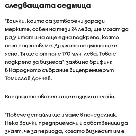
следващата седмица
"Всички, които са затворени заради
мерките, освен на тези 24 лева, ще могат да
разчитат и на още една подкрепа, която
сега подготвяме. Другата седмица ще е
ясна. Тя ще е от поне 170 млн. лева. Това е
подкрепа за бизнеса", заяви на брифинг
в Народното събрание вицепремиерът
Томислав Дончев.
Кандидатстването ще е изцяло онлайн.
"Повече детайли ще имаме в понеделник.
Нека всички предприемачи и собственици да
знаят, че за периода, когато бизнесът им е