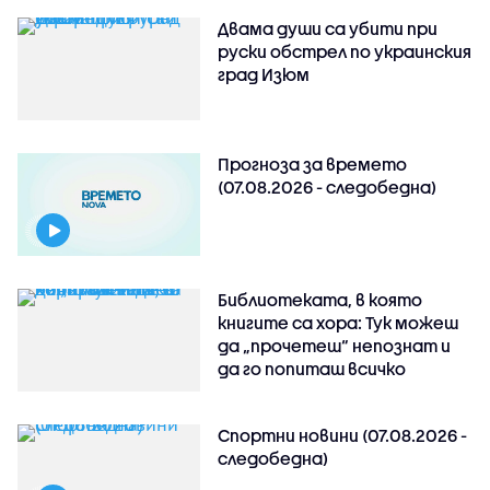
Двама души са убити при
руски обстрeл по украинския
град Изюм
Прогноза за времето
(07.08.2026 - следобедна)
Библиотеката, в която
книгите са хора: Тук можеш
да „прочетеш“ непознат и
да го попиташ всичко
Спортни новини (07.08.2026 -
следобедна)