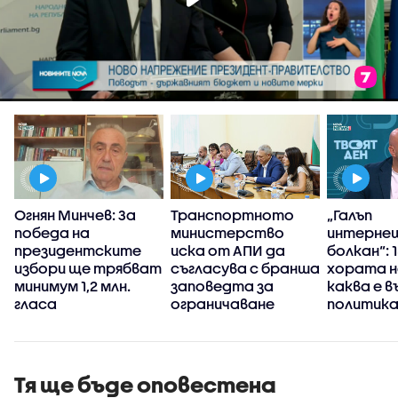
Огнян Минчев: За
Транспортното
„Галъп
победа на
министерство
интерне
президентските
иска от АПИ да
болкан“: 
избори ще трябват
съгласува с бранша
хората н
минимум 1,2 млн.
заповедта за
каква е 
гласа
ограничаване
политика
движението на
България
камиони
Тя ще бъде оповестена