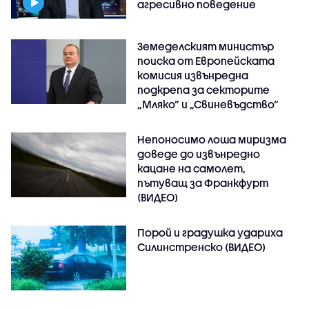
агресивно поведение
Земеделският министър
поиска от Европейската
комисия извънредна
подкрепа за секторите
„Мляко“ и „Свиневъдство“
Непоносимо лоша миризма
доведе до извънредно
кацане на самолет,
пътуващ за Франкфурт
(ВИДЕО)
Порой и градушка удариха
Силинстренско (ВИДЕО)