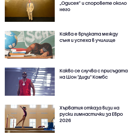
„Одисея” и споровете около
него
Каква е връзката между
съня и успеха в училище
Какво се случва с присъдата
на Шон "Диди" Комбс
Хърватия отказа визи на
руски гимнастички за Евро
2026