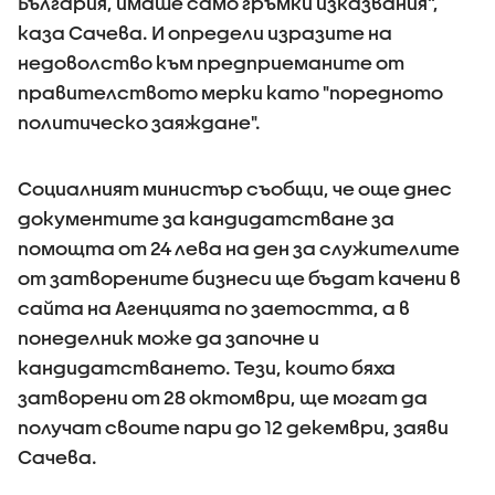
България, имаше само гръмки изказвания“,
каза Сачева. И определи изразите на
недоволство към предприеманите от
правителството мерки като "поредното
политическо заяждане".
Социалният министър съобщи, че още днес
документите за кандидатстване за
помощта от 24 лева на ден за служителите
от затворените бизнеси ще бъдат качени в
сайта на Агенцията по заетостта, а в
понеделник може да започне и
кандидатстването. Тези, които бяха
затворени от 28 октомври, ще могат да
получат своите пари до 12 декември, заяви
Сачева.