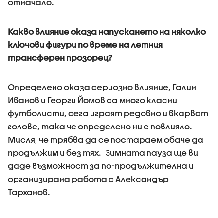
отначало.
Какво влияние оказа напускането на няколко
ключови фигури по време на летния
трансферен прозорец?
Определено оказа сериозно влияние, Галин
Иванов и Георги Йомов са много класни
футболисти, сега играят редовно и вкарват
голове, така че определено ни е повлияло.
Мисля, че трябва да се постараем обаче да
продължим и без тях. Зимната пауза ще ви
даде възможност за по-продължителна и
организирана работа с Александър
Тарханов.