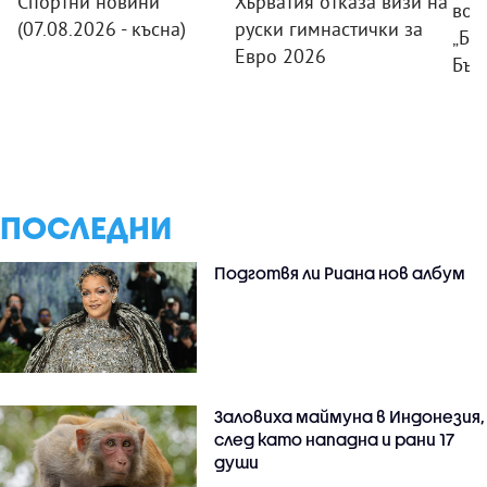
Спортни новини
Хърватия отказа визи на
вод
(07.08.2026 - късна)
руски гимнастички за
„Ба
Евро 2026
Бъл
ПОСЛЕДНИ
Подготвя ли Риана нов албум
Заловиха маймуна в Индонезия,
след като нападна и рани 17
души