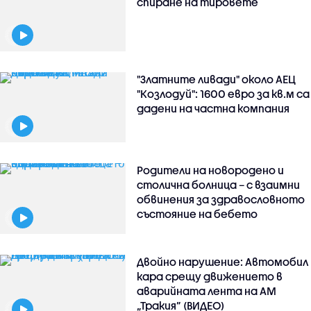
спиране на тировете
"Златните ливади" около АЕЦ
"Козлодуй": 1600 евро за кв.м са
дадени на частна компания
Родители на новородено и
столична болница – с взаимни
обвинения за здравословното
състояние на бебето
Двойно нарушение: Автомобил
кара срещу движението в
аварийната лента на АМ
„Тракия” (ВИДЕО)