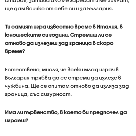
старая, затова ако ме харесат и ме викнат,
ще дам всичко от себе си и за България.
Ти самият игра известно време в Италия, в
юношеските си години. Стремиш ли се
отново да излезеш зад граница в скоро
време?
Естествено, мисля, че всеки млад играч в
България трябва да се стреми да излезе в
чужбина. Ще се опитам отново да изляза зад
граница, със сигурност.
Има ли първенство, в което би предпочел да
играеш?