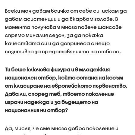
Всеки мач давам всичко от себе си, искам да
давам асистенции и да вкарвам голове. В
момента получавам много повече шансове
спрямо миналия сезон, за да покажа
качествата си и да допринеса с нещо
позитивно за представянията на отбора.
Ти беше ключова фигура и в младежкия
национален отбор, който остана на косъм
от класиране на европейското първенство.
Дава ли, според теб, твоето поколение
играчи надежда и за бъдещето на
националния ни отбор?
Да, мисля, че сме много добро поколение и