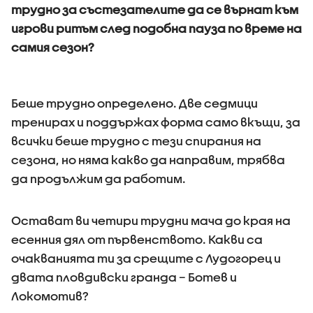
трудно за състезателите да се върнат към
игрови ритъм след подобна пауза по време на
самия сезон?
Беше трудно определено. Две седмици
тренирах и поддържах форма само вкъщи, за
всички беше трудно с тези спирания на
сезона, но няма какво да направим, трябва
да продължим да работим.
Остават ви четири трудни мача до края на
есенния дял от първенството. Какви са
очакванията ти за срещите с Лудогорец и
двата пловдивски гранда – Ботев и
Локомотив?