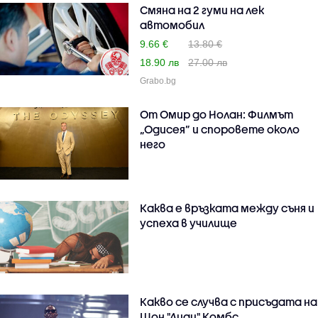
Смяна на 2 гуми на лек
автомобил
9.66 €
13.80 €
18.90 лв
27.00 лв
Grabo.bg
От Омир до Нолан: Филмът
„Одисея” и споровете около
него
Каква е връзката между съня и
успеха в училище
Какво се случва с присъдата на
Шон "Диди" Комбс