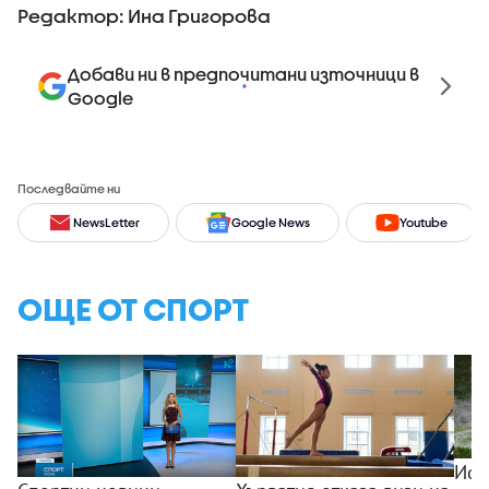
Редактор: Ина Григорова
Добави ни в предпочитани източници в
Google
Последвайте ни
NewsLetter
Google News
Youtube
ОЩЕ ОТ СПОРТ
Исп