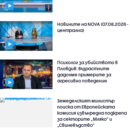
Новините на NOVA (07.08.2026 -
централна)
Психолог за убийството в
Пловдив: Възрастните
дадохме примерите за
агресивно поведение
Земеделският министър
поиска от Европейската
комисия извънредна подкрепа
за секторите „Мляко“ и
„Свиневъдство“