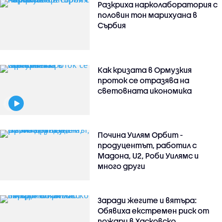
Разкриха нарколаборатория с
половин тон марихуана в
Сърбия
Как кризата в Ормузкия
проток се отразява на
световната икономика
Почина Уилям Орбит -
продуцентът, работил с
Мадона, U2, Роби Уилямс и
много други
Заради жегите и вятъра:
Обявиха екстремен риск от
пожари в Хасковско