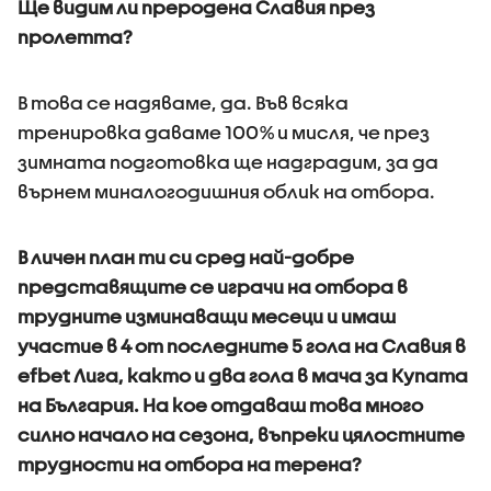
Ще видим ли преродена Славия през
пролетта?
В това се надяваме, да. Във всяка
тренировка даваме 100% и мисля, че през
зимната подготовка ще надградим, за да
върнем миналогодишния облик на отбора.
В личен план ти си сред най-добре
представящите се играчи на отбора в
трудните изминаващи месеци и имаш
участие в 4 от последните 5 гола на Славия в
efbet Лига, както и два гола в мача за Купата
на България. На кое отдаваш това много
силно начало на сезона, въпреки цялостните
трудности на отбора на терена?