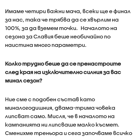
Имаме четири важни мача, всеки ще е финал
за нас, така че трябва да се хвърлим на
100%, за да вземем точки. Началото на
сезона за Славия беше необичайно по
наистина много параметри.
Колко трудно беше да се пренастроите
след края на изключително силния за вас
минал сезон?
Ние сме с подобен състав като
миналогодишния, двама-трима човека
липсват само. Мисля, че в началото на
кампанията ни липсваше малко късмет.
Сменихме треньора и сега започваме всичко