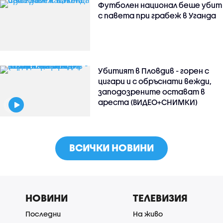
Футболен национал беше убит
с павета при грабеж в Уганда
Убитият в Пловдив - горен с
цигари и с обръснати вежди,
заподозрените остават в
ареста (ВИДЕО+СНИМКИ)
ВСИЧКИ НОВИНИ
НОВИНИ
ТЕЛЕВИЗИЯ
Последни
На живо