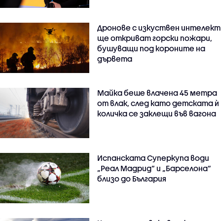
Дронове с изкуствен интелект
ще откриват горски пожари,
бушуващи под короните на
дървета
Майка беше влачена 45 метра
от влак, след като детската ѝ
количка се заклещи във вагона
Испанската Суперкупа води
„Реал Мадрид“ и „Барселона“
близо до България