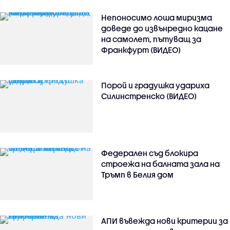
Непоносимо лоша миризма
доведе до извънредно кацане
на самолет, пътуващ за
Франкфурт (ВИДЕО)
Порой и градушка удариха
Силинстренско (ВИДЕО)
Федерален съд блокира
строежа на балната зала на
Тръмп в Белия дом
АПИ въвежда нови критерии за