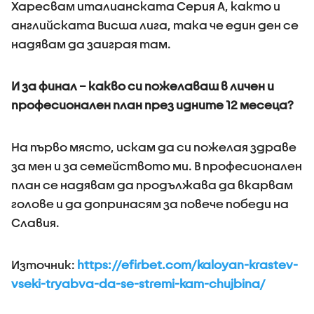
Харесвам италианската Серия А, както и
английската Висша лига, така че един ден се
надявам да заиграя там.
И за финал – какво си пожелаваш в личен и
професионален план през идните 12 месеца?
На първо място, искам да си пожелая здраве
за мен и за семейството ми. В професионален
план се надявам да продължава да вкарвам
голове и да допринасям за повече победи на
Славия.
Източник:
https://efirbet.com/kaloyan-krastev-
vseki-tryabva-da-se-stremi-kam-chujbina/