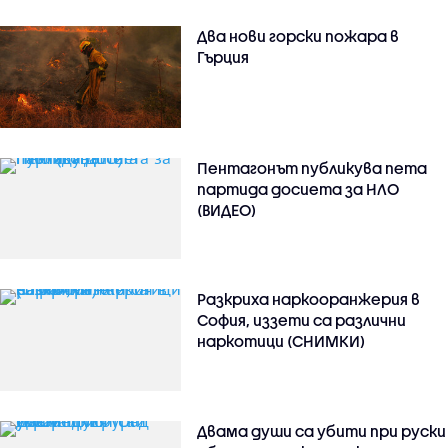
Два нови горски пожара в
Гърция
Пентагонът публикува пета
партида досиета за НЛО
(ВИДЕО)
Разкриха наркооранжерия в
София, иззети са различни
наркотици (СНИМКИ)
Двама души са убити при руски