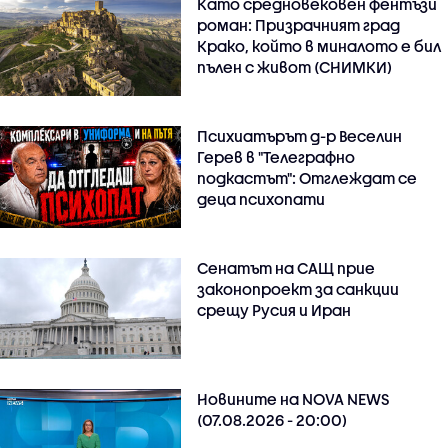
Като средновековен фентъзи
роман: Призрачният град
Крако, който в миналото е бил
пълен с живот (СНИМКИ)
Психиатърът д-р Веселин
Герев в "Телеграфно
подкастът": Отглеждат се
деца психопати
Сенатът на САЩ прие
законопроект за санкции
срещу Русия и Иран
Новините на NOVA NEWS
(07.08.2026 - 20:00)