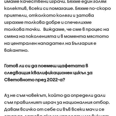
имаме качествени играчи. Бяхме един голям
колектив, всеки си помагаше. Бяхме по-скоро
приятели, отколкото колеги и затова
играхме толкова добре и спечелихме
толкова точки. Виждаме, че сме в процес на
смяна на поколенията и в момента мястото
на централен нападател на България е
вакантно.
Готов ли си да поемеш щафетата в
следващия квалификационен цикъл за
Световното през 2022-а?
Аз не съм човекът, който да определи дали
съм правилният играч за националния отбор.
Давам всичко от себе си във всеки мач и се