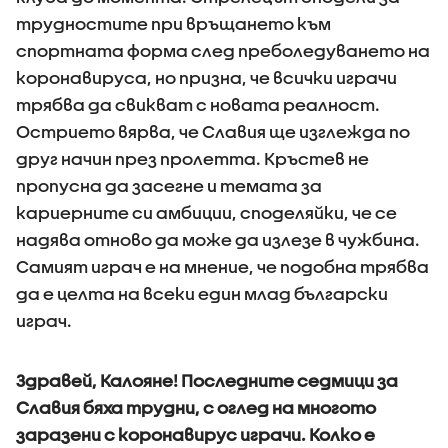
трудностите при връщането към
спортната форма след преболедуването на
коронавируса, но призна, че всички играчи
трябва да свикват с новата реалност.
Острието вярва, че Славия ще изглежда по
друг начин през пролетта. Кръстев не
пропусна да засегне и темата за
кариерните си амбиции, споделяйки, че се
надява отново да може да излезе в чужбина.
Самият играч е на мнение, че подобна трябва
да е целта на всеки един млад български
играч.
Здравей, Калояне! Последните седмици за
Славия бяха трудни, с оглед на многото
заразени с коронавирус играчи. Колко е