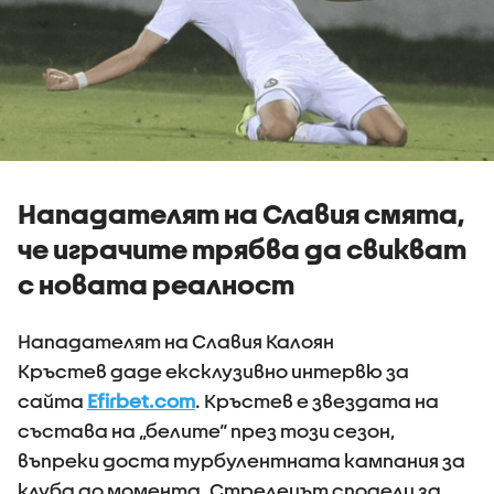
Нападателят на Славия смята,
че играчите трябва да свикват
с новата реалност
Нападателят на Славия Калоян
Кръстев даде ексклузивно интервю за
сайта
Efirbet.com
. Кръстев е звездата на
състава на „белите“ през този сезон,
въпреки доста турбулентната кампания за
клуба до момента. Стрелецът сподели за