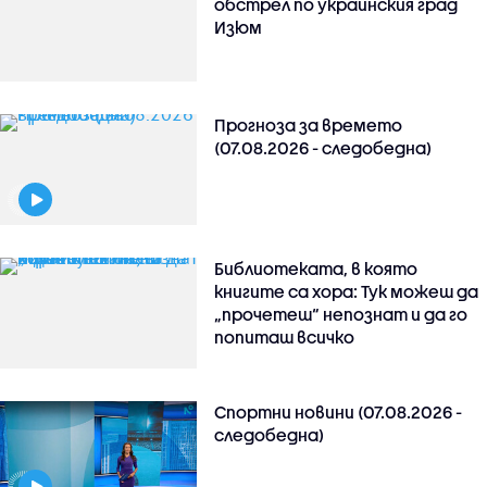
обстрeл по украинския град
Изюм
Прогноза за времето
(07.08.2026 - следобедна)
Библиотеката, в която
книгите са хора: Тук можеш да
„прочетеш“ непознат и да го
попиташ всичко
Спортни новини (07.08.2026 -
следобедна)