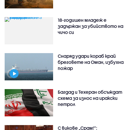
18-годишен младеж е
задържан за убийството на
чичо си
Снаряд удари кораб край
бреговете на Оман, избухна
пожар
Багдад и Техеран обсъждат
схема за износ на иракски
петрол
С викове „Срам!“: