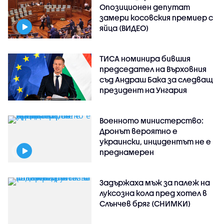
Опозиционен депутат
замери косовския премиер с
яйца (ВИДЕО)
ТИСА номинира бившия
председател на Върховния
съд Андраш Бака за следващ
президент на Унгария
Военното министерство:
Дронът вероятно е
украински, инцидентът не е
преднамерен
Задържаха мъж за палеж на
луксозна кола пред хотел в
Слънчев бряг (СНИМКИ)