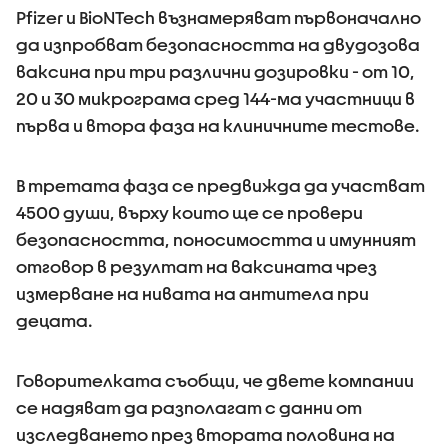
Pfizer и BioNTech възнамеряват първоначално
да изпробват безопасността на двудозова
ваксина при три различни дозировки - от 10,
20 и 30 микрограма сред 144-ма участници в
първа и втора фаза на клиничните тестове.
В третата фаза се предвижда да участват
4500 души, върху които ще се провери
безопасността, поносимостта и имунният
отговор в резултат на ваксината чрез
измерване на нивата на антитела при
децата.
Говорителката съобщи, че двете компании
се надяват да разполагат с данни от
изследването през втората половина на