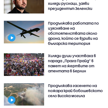
хиляди руснаци, заяви
президентът Зеленски
Продължава работата по
изясняване на
обстоятелствата около
дрона, който се взриви на
българска територия
Хиляди души участваха в
парада „Прага Прайд“ в
памет на жертвите от
атентата в Берлин
Продължава гасенето на
пожара край бобошевското
село Висока могила