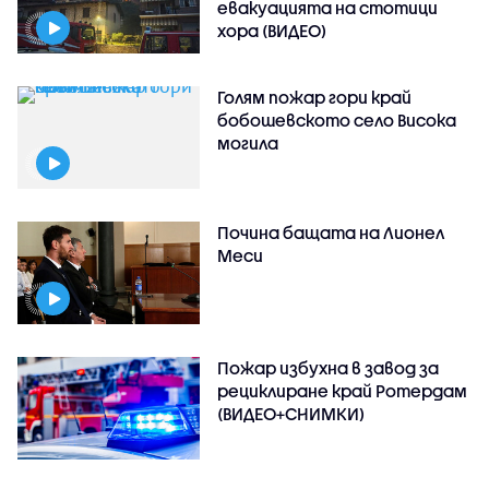
евакуацията на стотици
хора (ВИДЕО)
Голям пожар гори край
бобошевското село Висока
могила
Почина бащата на Лионел
Меси
Пожар избухна в завод за
рециклиране край Ротердам
(ВИДЕО+СНИМКИ)