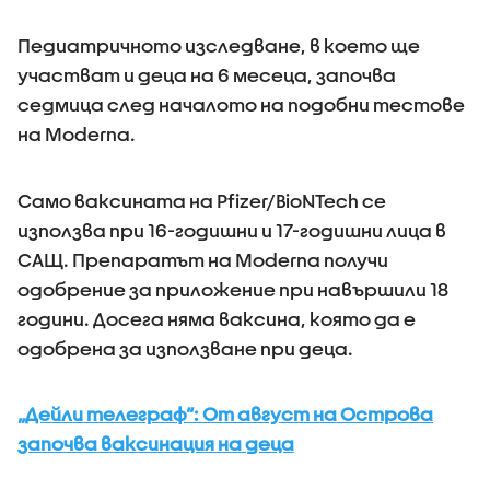
Педиатричното изследване, в което ще
участват и деца на 6 месеца, започва
седмица след началото на подобни тестове
на Moderna.
Само ваксината на Pfizer/BioNTech се
използва при 16-годишни и 17-годишни лица в
САЩ. Препаратът на Moderna получи
одобрение за приложение при навършили 18
години. Досега няма ваксина, която да е
одобрена за използване при деца.
„Дейли телеграф“: От август на Острова
започва ваксинация на деца