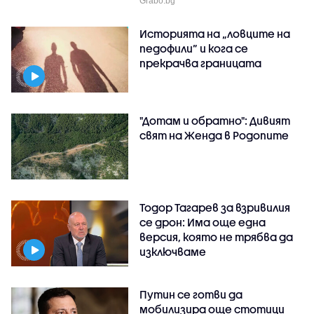
Grabo.bg
Историята на „ловците на
педофили” и кога се
прекрачва границата
"Дотам и обратно": Дивият
свят на Женда в Родопите
Тодор Тагарев за взривилия
се дрон: Има още една
версия, която не трябва да
изключваме
Путин се готви да
мобилизира още стотици