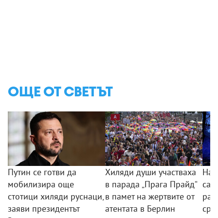
ОЩЕ ОТ СВЕТЪТ
Путин се готви да
Хиляди души участваха
Най
мобилизира още
в парада „Прага Прайд“
са з
стотици хиляди руснаци,
в памет на жертвите от
ран
заяви президентът
атентата в Берлин
сре