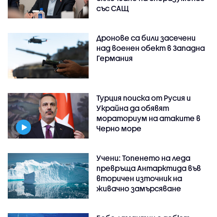
със САЩ
Дронове са били засечени
над военен обект в Западна
Германия
Турция поиска от Русия и
Украйна да обявят
мораториум на атаките в
Черно море
Учени: Топенето на леда
превръща Антарктида във
вторичен източник на
живачно замърсяване