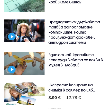
край Железница?
Президентът: Държавата
трябва да подпомогне
компаниите, които
произвеждат дронове и
антидрон системи
Една от най-красивите
пеперуди в света се появи в
музея в Пловдив
Експресно копиране на
снимки в размер по изб..
8.90 €
12.78 €