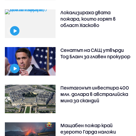
Локализираха двата
пожара, които горят в
област Хасково
Сенатът на САЩ утвърди
Тод Бланч за главен прокурор
Пентагонът инвестира 400
млн. долара в австралийска
мина за скандий
Мащабен пожар край
езерото Гарда наложи