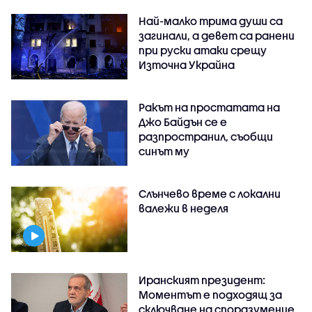
Най-малко трима души са
загинали, а девет са ранени
при руски атаки срещу
Източна Украйна
Ракът на простатата на
Джо Байдън се е
разпространил, съобщи
синът му
Слънчево време с локални
валежи в неделя
Иранският президент:
Моментът е подходящ за
сключване на споразумение