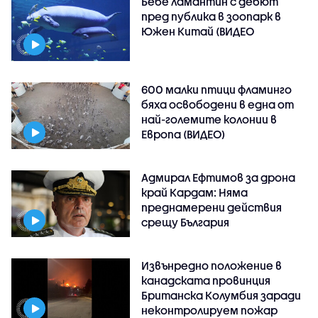
Бебе ламантин с дебют
пред публика в зоопарк в
Южен Китай (ВИДЕО
600 малки птици фламинго
бяха освободени в една от
най-големите колонии в
Европа (ВИДЕО)
Адмирал Ефтимов за дрона
край Кардам: Няма
преднамерени действия
срещу България
Извънредно положение в
канадската провинция
Британска Колумбия заради
неконтролируем пожар