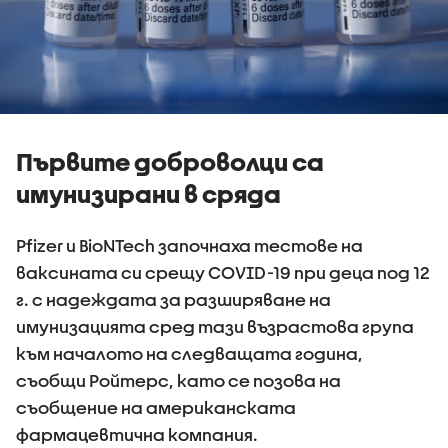
Първите доброволци са
имунизирани в сряда
Pfizer и BioNTech започнаха тестове на
ваксината си срещу COVID-19 при деца под 12
г. с надеждата за разширяване на
имунизацията сред тази възрастова група
към началото на следващата година,
съобщи Ройтерс, като се позова на
съобщение на американската
фармацевтична компания.