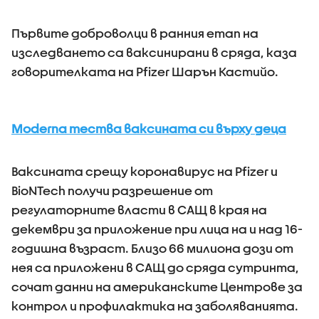
Първите доброволци в ранния етап на
изследването са ваксинирани в сряда, каза
говорителката на Pfizer Шарън Кастийо.
Moderna тества ваксината си върху деца
Ваксината срещу коронавирус на Pfizer и
BioNTech получи разрешение от
регулаторните власти в САЩ в края на
декември за приложение при лица на и над 16-
годишна възраст. Близо 66 милиона дози от
нея са приложени в САЩ до сряда сутринта,
сочат данни на американските Центрове за
контрол и профилактика на заболяванията.