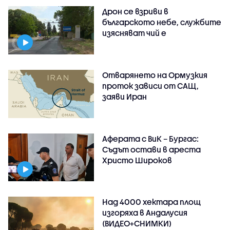
Дрон се взриви в
българското небе, службите
изясняват чий е
Отварянето на Ормузкия
проток зависи от САЩ,
заяви Иран
Аферата с ВиК – Бургас:
Съдът остави в ареста
Христо Широков
Над 4000 хектара площ
изгоряха в Андалусия
(ВИДЕО+СНИМКИ)