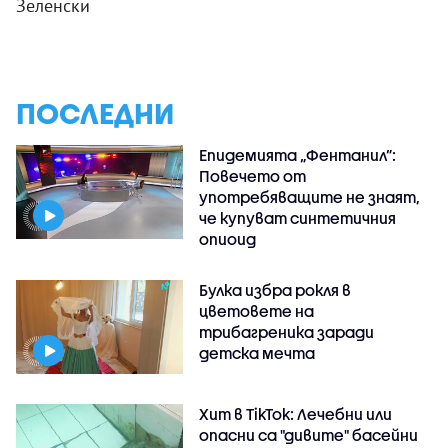
Зеленски
ПОСЛЕДНИ
Епидемията „Фентанил”:
Повечето от
употребяващите не знаят,
че купуват синтетичния
опиоид
Булка избра рокля в
цветовете на
трибагреника заради
детска мечта
Хит в TikTok: Лечебни или
опасни са "дивите" басейни