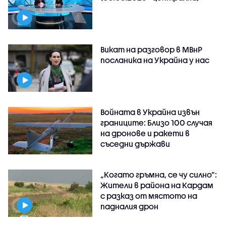
Викат на разговор в МВнР
посланика на Украйна у нас
Войната в Украйна извън
границите: Близо 100 случая
на дронове и ракети в
съседни държави
„Когато гръмна, се чу силно“:
Жители в района на Кардам
с разказ от мястото на
падналия дрон