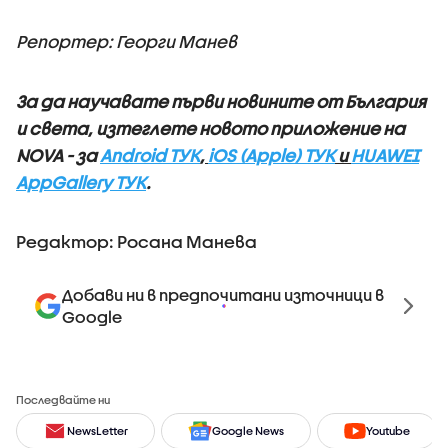
Репортер: Георги Манев
За да научавате първи новините от България
и света, изтеглете новото приложение на
NOVA - за
Android ТУК
,
iOS (Apple) ТУК
и
HUAWEI
AppGallery ТУК
.
Редактор: Росана Манева
Добави ни в предпочитани източници в
Google
Последвайте ни
NewsLetter
Google News
Youtube