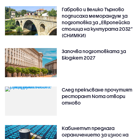
Габрово и Велико Търново
подписаха меморандум за
подготовка за „Европейска
столица на културата 2032“
(СНИМКИ)
Започва подготовката за
Бюджет 2027
След прекъсване прочутият
ресторант Noma отвори
отново
Кабинетът предлага
ограничението за износ на