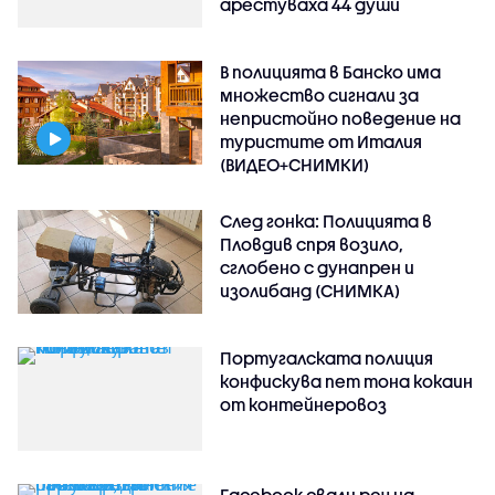
арестуваха 44 души
В полицията в Банско има
множество сигнали за
непристойно поведение на
туристите от Италия
(ВИДЕО+СНИМКИ)
След гонка: Полицията в
Пловдив спря возило,
сглобено с дунапрен и
изолибанд (СНИМКА)
Португалската полиция
конфискува пет тона кокаин
от контейнеровоз
Facebook свали реч на