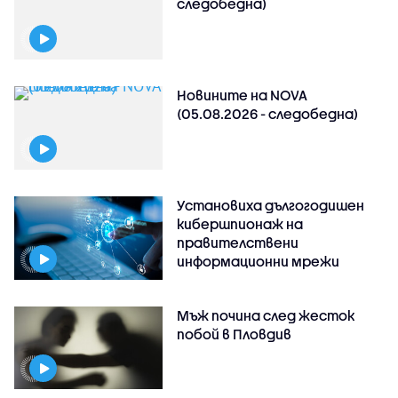
следобедна)
Новините на NOVA
(05.08.2026 - следобедна)
Установиха дългогодишен
кибершпионаж на
правителствени
информационни мрежи
Мъж почина след жесток
побой в Пловдив