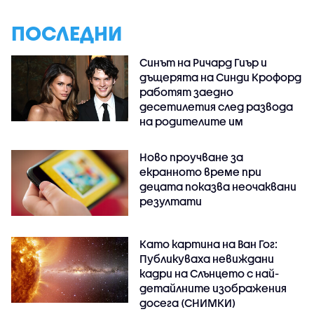
ПОСЛЕДНИ
Синът на Ричард Гиър и
дъщерята на Синди Крофорд
работят заедно
десетилетия след развода
на родителите им
Ново проучване за
екранното време при
децата показва неочаквани
резултати
Като картина на Ван Гог:
Публикуваха невиждани
кадри на Слънцето с най-
детайлните изображения
досега (СНИМКИ)