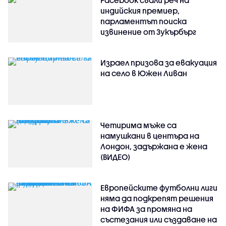
индийския премиер,
парламентът поиска
извинение от Зукърбърг
Израел призова за евакуация
на село в Южен Ливан
Четирима мъже са
намушкани в центъра на
Лондон, задържана е жена
(ВИДЕО)
Европейските футболни лиги
няма да подкрепят решения
на ФИФА за промяна на
състезания или създаване на