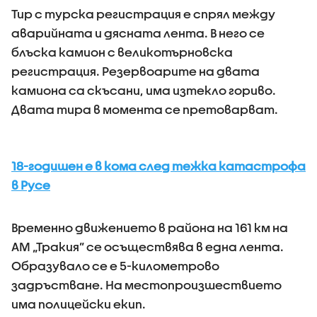
Тир с турска регистрация е спрял между
аварийната и дясната лента. В него се
блъска камион с великотърновска
регистрация. Резервоарите на двата
камиона са скъсани, има изтекло гориво.
Двата тира в момента се претоварват.
18-годишен е в кома след тежка катастрофа
в Русе
Временно движението в района на 161 км на
АМ „Тракия” се осъществява в една лента.
Образувало се е 5-километрово
задръстване. На местопроизшествието
има полицейски екип.