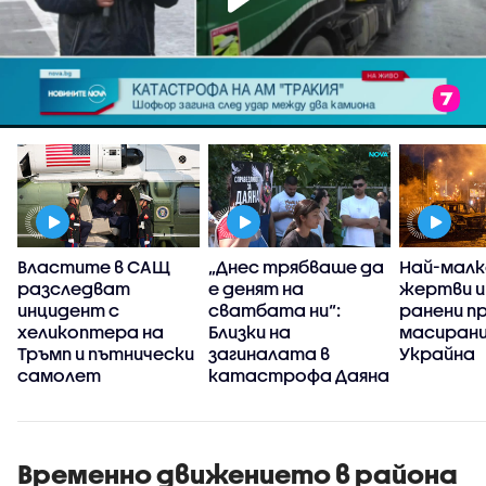
Властите в САЩ
„Днес трябваше да
Най-малк
разследват
е денят на
жертви и
инцидент с
сватбата ни“:
ранени пр
е
хеликоптера на
Близки на
масирани
Тръмп и пътнически
загиналата в
Украйна
самолет
катастрофа Даяна
искат арест за
шофьор на тир
Временно движението в района