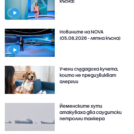
късна)
Новините на NOVA
(05.08.2026 - лятна късна)
Учени създадоха кучета,
които не предизвикват
алергии
Йеменските хути
атакуваха два саудитски
петролни танкера