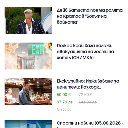
Дейв Батиста поема ролята
на Кратос в "Богът на
войната"
Пожар край Хага наложи
евакуацията на гости на
хотел (СНИМКА)
Ексклузивно: Изживяване за
ценители: Разходк..
50.00 €
72.50 €
97.79 лв
141.80 лв
Grabo.bg
Спортни новини (05.08.2026 -