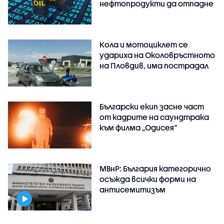
нефтопродукти да отпадне
Кола и мотоциклет се
удариха на Околовръстното
на Пловдив, има пострадал
Български екип засне част
от кадрите на саундтрака
към филма „Одисея“
МВнР: България категорично
осъжда всички форми на
антисемитизъм