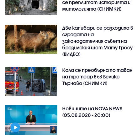
се преплитат историята и
митологията (СНИМКИ)
Две капибари се разходиха в
сградата на
законодателния съвет на
бразилския щат Мату Гросу
(ВИДЕО)
Кола се преобърна по таван
на тротоар във Велико
Търново (СНИМКИ)
Новините на NOVA NEWS
(05.08.2026 - 20:00)