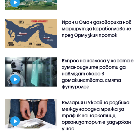
Иран и Оман договориха нов
маршрут за корабоплаване
през Ормузкия проток
Въпрос на нагласа у хората е
хуманоидните роботи да
навлязат скоро в
домакинствата, смята
футуролог
България и Украйна разбиха
международна мрежа за
трафик на наркотици,
организаторът е задържан
у нас