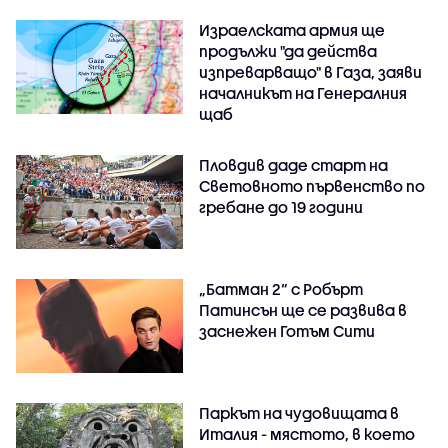
Израелската армия ще
продължи "да действа
изпреварващо" в Газа, заяви
началникът на Генералния
щаб
Пловдив даде старт на
Световното първенство по
гребане до 19 години
„Батман 2“ с Робърт
Патинсън ще се развива в
заснежен Готъм Сити
Паркът на чудовищата в
Италия - мястото, в което