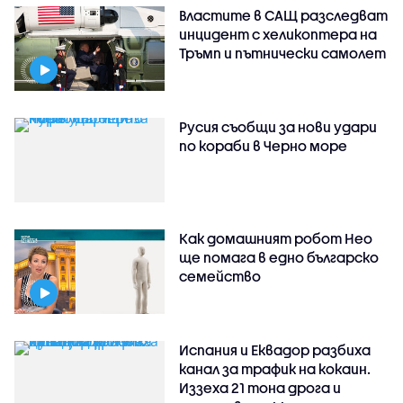
Властите в САЩ разследват
инцидент с хеликоптера на
Тръмп и пътнически самолет
Русия съобщи за нови удари
по кораби в Черно море
Как домашният робот Нео
ще помага в едно българско
семейство
Испания и Еквадор разбиха
канал за трафик на кокаин.
Иззеха 21 тона дрога и