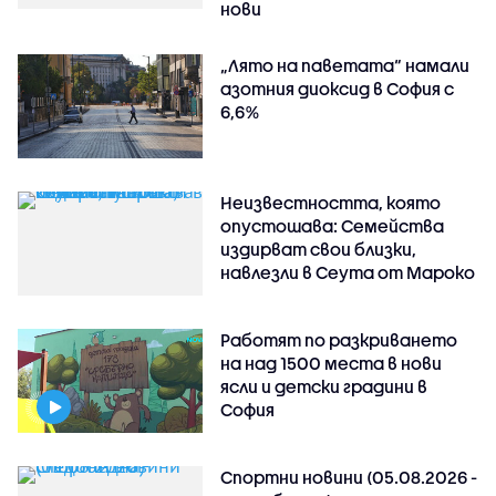
нови
„Лято на паветата“ намали
азотния диоксид в София с
6,6%
Неизвестността, която
опустошава: Семейства
издирват свои близки,
навлезли в Сеута от Мароко
Работят по разкриването
на над 1500 места в нови
ясли и детски градини в
София
Спортни новини (05.08.2026 -