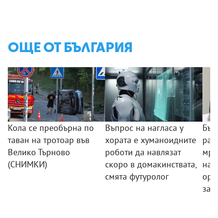
ОЩЕ ОТ БЪЛГАРИЯ
Кола се преобърна по
Въпрос на нагласа у
Бъл
таван на тротоар във
хората е хуманоидните
раз
Велико Търново
роботи да навлязат
мре
(СНИМКИ)
скоро в домакинствата,
нар
смята футуролог
орг
зад