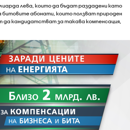
лиарда лева, които да бъдат раздадени като
 на битовите абонати, които ползват природен
ат да кандидатстват за такава компенсация,