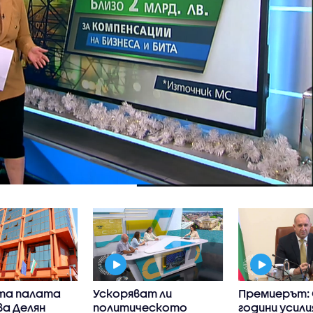
та палата
Ускоряват ли
Премиерът: 
а Делян
политическото
години усили