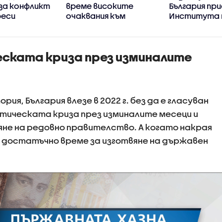
за конфликт
време високите
България пр
реси
очаквания към
Института 
кабинета „Радев“
история на
българскат
емиграция в
еската криза през изминалите
Америка
рия, България влезе в 2022 г. без да е гласуван
тическата криза през изминалите месеци и
не на редовно правителство. А когато накрая
 достатъчно време за изготвяне на държавен