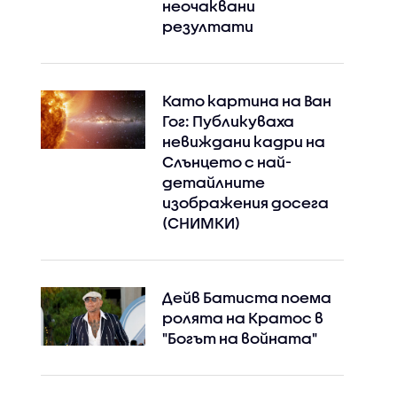
неочаквани
резултати
Като картина на Ван
Гог: Публикуваха
невиждани кадри на
Слънцето с най-
детайлните
изображения досега
(СНИМКИ)
Дейв Батиста поема
ролята на Кратос в
"Богът на войната"