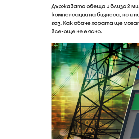
Държавата обеща и близо 2 ми
компенсации на бизнеса, но и
газ. Как обаче хората ще мог
все-още не е ясно.