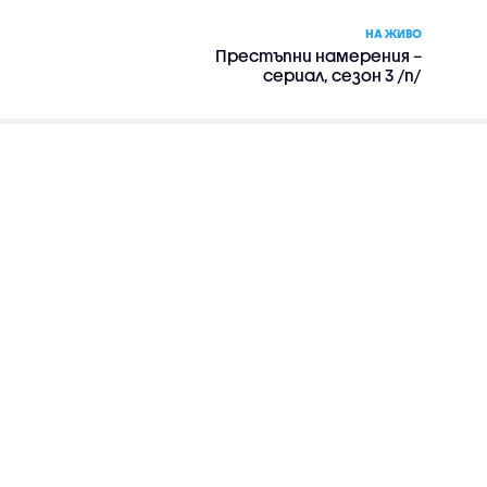
НА ЖИВО
Престъпни намерения –
сериал, сезон 3 /п/