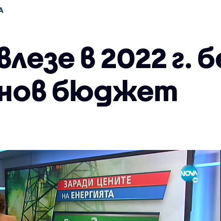
А
лезе в 2022 г. б
 нов бюджет