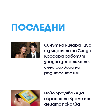
идоби
Иран - или отваря
бюджетната
по
Ормузкия проток, или
процедура за 202
ще последва силен
а
удар
 Северна
ПОСЛЕДНИ
Синът на Ричард Гиър
и дъщерята на Синди
Крофорд работят
заедно десетилетия
след развода на
родителите им
Ново проучване за
екранното време при
децата показва