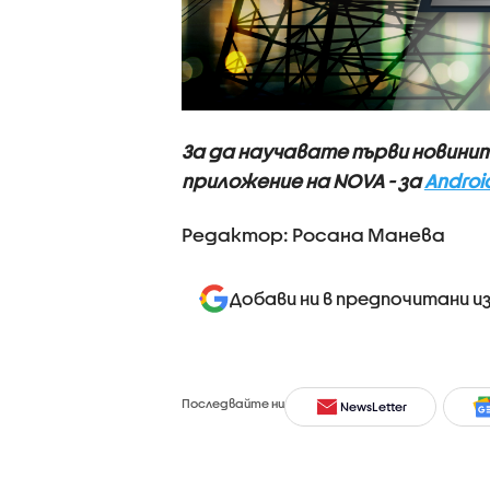
За да научавате първи новини
приложение на NOVA - за
Androi
Редактор: Росана Манева
Добави ни в предпочитани и
Последвайте ни
NewsLetter