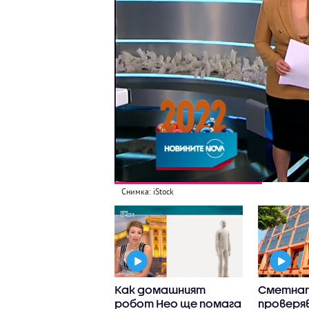
Снимка: iStock
тната палата
Как домашният
Сметна
ва дали да
робот Нео ще помага
проверяв