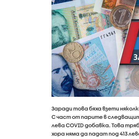
Заради това бяха взети няколк
С част от парите в следващит
лева COVID добавка. Това тря
хора няма да падат под 413 ле