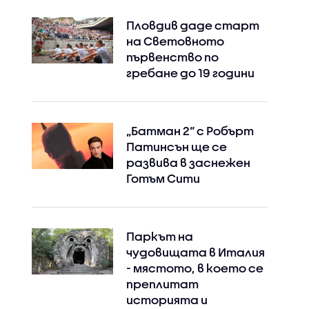
Пловдив даде старт
на Световното
първенство по
гребане до 19 години
„Батман 2“ с Робърт
Патинсън ще се
развива в заснежен
Готъм Сити
Паркът на
чудовищата в Италия
Instagram
Facebook
- мястото, в което се
преплитат
историята и