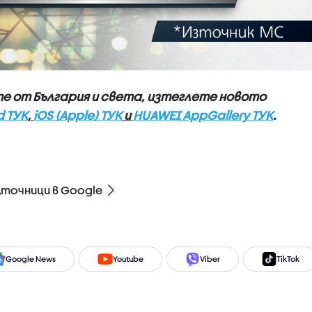
те от България и света, изтеглете новото
d ТУК
,
iOS (Apple) ТУК
и
HUAWEI AppGallery ТУК
.
зточници в Google
Google News
Youtube
Viber
TikTok