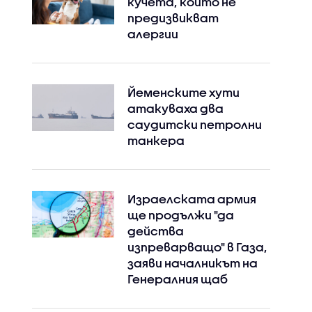
кучета, които не
предизвикват
алергии
Йеменските хути
атакуваха два
саудитски петролни
танкера
Израелската армия
ще продължи "да
действа
изпреварващо" в Газа,
заяви началникът на
Генералния щаб