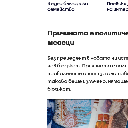
зува процедура
в едно българско
Пеевски 
онфликт на
семейство
на инте
реси срещу
ски
Причината е политич
месеци
Без прецедент в новата ни исто
нов бюджет. Причината е поли
провалените опити за съставя
такова беше излъчено, нямаше
бюджет.