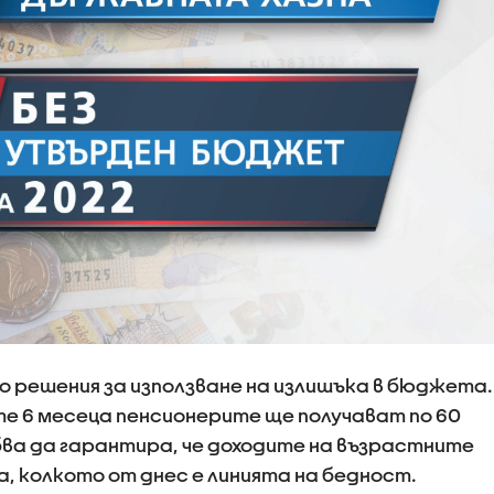
о решения за използване на излишъка в бюджета.
е 6 месеца пенсионерите ще получават по 60
бва да гарантира, че доходите на възрастните
ва, колкото от днес е линията на бедност.